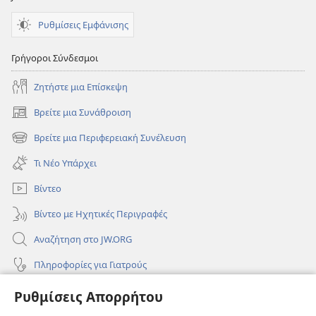
Ρυθμίσεις Εμφάνισης
Γρήγοροι Σύνδεσμοι
Ζητήστε μια Επίσκεψη
Βρείτε μια Συνάθροιση
(ανοίγει
νέο
Βρείτε μια Περιφερειακή Συνέλευση
(ανοίγει
παράθυρο)
νέο
Τι Νέο Υπάρχει
παράθυρο)
Βίντεο
Βίντεο με Ηχητικές Περιγραφές
Αναζήτηση στο JW.ORG
Πληροφορίες για Γιατρούς
Πληροφορίες για Επίσημους Φορείς και ΜΜΕ
Ρυθμίσεις Απορρήτου
Βοήθεια