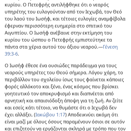
κυρίου. Ο Πετεφρής αντιλήφθηκε ότι ο νεαρός
υπηρέτης του ευλογούνταν από τον Ιεχωβά, τον Θεό
του λαού του Ιωσήφ, και τέτοιες ευλογίες αναμφίβολα
έφερναν περισσότερη ευημερία στο σπιτικό του
Αιγυπτίου. Ο Ιωσήφ ανέβαινε στην εκτίμηση του
κυρίου του ώσπου ο Πετεφρής εμπιστεύτηκε τα
πάντα στα χέρια αυτού του άξιου νεαρού.​—
Γένεση
39:3-6
.
Ο Ιωσήφ έθεσε ένα ουσιώδες παράδειγμα για τους
νεαρούς υπηρέτες του Θεού σήμερα. Λόγου χάρη, το
περιβάλλον του σχολείου ίσως τους φαίνεται κάποιες
φορές αλλόκοτο και ξένο, ένας κόσμος που βρίσκει
γοητευτικό τον αποκρυφισμό και διαπνέεται από
αρνητική και απαισιόδοξη άποψη για τη ζωή. Αν ζείτε
και εσείς κάτι τέτοιο, να θυμάστε ότι ο Ιεχωβά δεν
έχει αλλάξει. (
Ιακώβου 1:17
) Αποδεικνύει ακόμη ότι
είναι μαζί με όλους όσους παραμένουν όσιοι σε αυτόν
και επιζητούν να εργάζονται σκληρά με τρόπο που τον