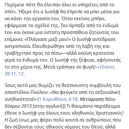
Περίμενε πότε θα έλειπαν όλοι οι υπηρέτες από το
σπίτι. Ήξερε ότι ο Ιωσήφ θα έπρεπε να μπει μέσα για
να κάνει την εργασία του. Όταν εκείνος μπήκε,
εφάρμοσε το σχέδιό της. Τον άρπαξε από το ένδυμά
του και έκανε μια ύστατη προσπάθεια ζητώντας του
επίμονα: «Πλάγιασε μαζί μου!» Ο Ιωσήφ αντέδρασε
αστραπιαία. Ελευθερώθηκε από τη λαβή της και
τραβήχτηκε προς τα πίσω​—αλλά εκείνη κρατούσε
γερά το ένδυμά του. Ο Ιωσήφ τής ξέφυγε, αφήνοντάς
το στα χέρια της. Μετά τράπηκε σε φυγή!​—
Γένεση
39:11, 12
.
Ίσως αυτό μας θυμίζει τη θεόπνευστη συμβουλή του
αποστόλου Παύλου: «Να φεύγετε από τη σεξουαλική
ανηθικότητα!» (
1 Κορινθίους 6:18
,
Μετάφραση Νέου
Κόσμου 2013
[στην αγγλική]) Τι θαυμάσιο παράδειγμα
έθεσε ο Ιωσήφ για όλους τους αληθινούς Χριστιανούς!
Η ζωή ίσως μας φέρει πολύ κοντά σε ανθρώπους που
δεν σέβονται τους ηθικούς νόμους του Θεού, αλλά