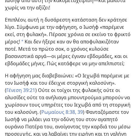
Ιωσήφ από αυτή την κακομεταχείριση​—και μάλιστα
χωρίς να την αξίζει!
Επιπλέον, αυτή η δυσάρεστη κατάσταση δεν κράτησε
λίγο. Σύμφωνα με την αφήγηση, ο Ιωσήφ «παρέμενε
εκεί, στη φυλακή». Πέρασε χρόνια σε εκείνο το φρικτό
μέρος!
Και δεν ήξερε καν αν θα αποφυλακιζόταν
*
ποτέ. Μετά το πρώτο σοκ, ο χρόνος κυλούσε
βασανιστικά αργά​—οι μέρες έγιναν εβδομάδες, και οι
εβδομάδες μήνες. Πώς κατάφερε να μην απελπιστεί;
Η αφήγηση μας διαβεβαιώνει: «Ο Ιεχωβά παρέμενε με
τον Ιωσήφ και του έδειχνε στοργική καλοσύνη».
(
Γένεση 39:21
) Ούτε οι τοίχοι της φυλακής ούτε οι
αλυσίδες ούτε τα ανήλιαγα μπουντρούμια μπορούν να
χωρίσουν τους υπηρέτες του Ιεχωβά από τη στοργική
του καλοσύνη. (
Ρωμαίους 8:38, 39
) Φανταζόμαστε τον
Ιωσήφ να μιλάει για την οδύνη του στον αγαπητό
ουράνιο Πατέρα του, ανοίγοντας την καρδιά του μέσω
προσευχής, και να λαβαίνει την ειρήνη και τη γαλήνη