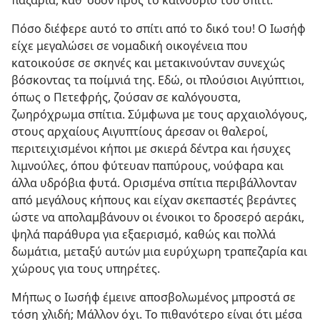
παζάρια, καθ’ οδόν προς το καινούριο του σπίτι.
Πόσο διέφερε αυτό το σπίτι από το δικό του! Ο Ιωσήφ
είχε μεγαλώσει σε νομαδική οικογένεια που
κατοικούσε σε σκηνές και μετακινούνταν συνεχώς
βόσκοντας τα ποίμνιά της. Εδώ, οι πλούσιοι Αιγύπτιοι,
όπως ο Πετεφρής, ζούσαν σε καλόγουστα,
ζωηρόχρωμα σπίτια. Σύμφωνα με τους αρχαιολόγους,
στους αρχαίους Αιγυπτίους άρεσαν οι θαλεροί,
περιτειχισμένοι κήποι με σκιερά δέντρα και ήσυχες
λιμνούλες, όπου φύτευαν παπύρους, νούφαρα και
άλλα υδρόβια φυτά. Ορισμένα σπίτια περιβάλλονταν
από μεγάλους κήπους και είχαν σκεπαστές βεράντες
ώστε να απολαμβάνουν οι ένοικοι το δροσερό αεράκι,
ψηλά παράθυρα για εξαερισμό, καθώς και πολλά
δωμάτια, μεταξύ αυτών μια ευρύχωρη τραπεζαρία και
χώρους για τους υπηρέτες.
Μήπως ο Ιωσήφ έμεινε αποσβολωμένος μπροστά σε
τόση χλιδή; Μάλλον όχι. Το πιθανότερο είναι ότι μέσα