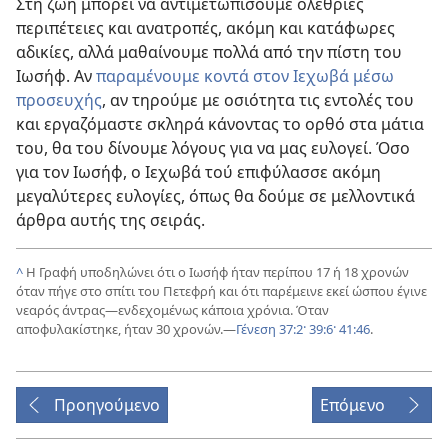
Στη ζωή μπορεί να αντιμετωπίσουμε ολέθριες
περιπέτειες και ανατροπές, ακόμη και κατάφωρες
αδικίες, αλλά μαθαίνουμε πολλά από την πίστη του
Ιωσήφ. Αν
παραμένουμε κοντά στον Ιεχωβά μέσω
προσευχής
, αν τηρούμε με οσιότητα τις εντολές του
και εργαζόμαστε σκληρά κάνοντας το ορθό στα μάτια
του, θα του δίνουμε λόγους για να μας ευλογεί. Όσο
για τον Ιωσήφ, ο Ιεχωβά τού επιφύλασσε ακόμη
μεγαλύτερες ευλογίες, όπως θα δούμε σε μελλοντικά
άρθρα αυτής της σειράς.
^
Η Γραφή υποδηλώνει ότι ο Ιωσήφ ήταν περίπου 17 ή 18 χρονών
όταν πήγε στο σπίτι του Πετεφρή και ότι παρέμεινε εκεί ώσπου έγινε
νεαρός άντρας​—ενδεχομένως κάποια χρόνια. Όταν
αποφυλακίστηκε, ήταν 30 χρονών.​—
Γένεση 37:2·
39:6·
41:46
.
Προηγούμενο
Επόμενο