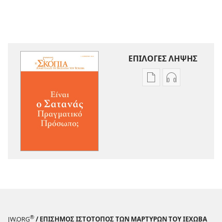
ΕΠΙΛΟΓΕΣ ΛΗΨΗΣ
Επιλογές
Επιλογές
λήψης
λήψης
εκδόσεων
ηχογραφήσε
Η
Η
ΣΚΟΠΙΑ
ΣΚΟΠΙΑ
Είναι
Είναι
ο
ο
Σατανάς
Σατανάς
Πραγματικό
Πραγματικό
Πρόσωπο;
Πρόσωπο;
®
JW.ORG
/ ΕΠΙΣΗΜΟΣ ΙΣΤΟΤΟΠΟΣ ΤΩΝ ΜΑΡΤΥΡΩΝ ΤΟΥ ΙΕΧΩΒΑ