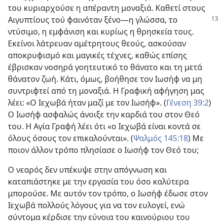
του κυριαρχούσε η απέραντη μοναξιά. Καθετί στους
Αιγυπτίους τού φαινόταν ξένο​—η γλώσσα,
το
ντύσιμο, η εμφάνιση και κυρίως η θρησκεία τους.
Εκείνοι λάτρευαν αμέτρητους θεούς, ασκούσαν
αποκρυφισμό και μαγικές τέχνες, καθώς επίσης
έβρισκαν νοσηρά γοητευτικό το θάνατο και τη μετά
θάνατον ζωή. Κάτι, όμως, βοήθησε τον Ιωσήφ να μη
συντριφτεί από τη μοναξιά. Η Γραφική αφήγηση μας
λέει: «Ο Ιεχωβά ήταν μαζί με τον Ιωσήφ». (
Γένεση 39:2
)
Ο Ιωσήφ ασφαλώς άνοιξε την καρδιά του στον Θεό
του. Η Αγία Γραφή λέει ότι «ο Ιεχωβά είναι κοντά σε
όλους όσους τον επικαλούνται». (
Ψαλμός 145:18
) Με
ποιον άλλον τρόπο πλησίασε ο Ιωσήφ τον Θεό του;
Ο νεαρός δεν υπέκυψε στην απόγνωση και
καταπιάστηκε με την εργασία του όσο καλύτερα
μπορούσε. Με αυτόν τον τρόπο, ο Ιωσήφ έδωσε στον
Ιεχωβά πολλούς λόγους για να τον ευλογεί, ενώ
σύντομα κέρδισε την εύνοια του καινούριου του