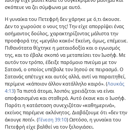
Ιωσήφ είχε μάθει καλά το συγκεκριμένο μάθημα και
σκόπευε να ζει σύμφωνα με αυτό.
Η γυναίκα του Πετεφρή δεν χάρηκε με ό,τι άκουσε.
Δεν το χωρούσε ο νους της! Την είχε απορρίψει ένας
ασήμαντος δούλος, χαρακτηρίζοντας μάλιστα την
προσφορά της «μεγάλο κακό»! Εκείνη, όμως, επέμεινε.
Πιθανότατα θίχτηκε η ματαιοδοξία και ο εγωισμός
της, και το έβαλε σκοπό να μεταπείσει τον Ιωσήφ. Με
αυτόν τον τρόπο, έδειξε παρόμοιο πνεύμα με τον
Σατανά, ο οποίος υπέβαλε τον Ιησού σε πειρασμό. Ο
Σατανάς απέτυχε και αυτός αλλά, αντί να παραιτηθεί,
περίμενε «κάποιον άλλον κατάλληλο καιρό». (
Λουκάς
4:13
) Τα πιστά άτομα, λοιπόν, χρειάζεται να είναι
αποφασισμένα και σταθερά. Αυτό έκανε και ο Ιωσήφ.
Παρότι η κατάσταση συνεχιζόταν «καθημερινά»,
εκείνος παρέμενε ακλόνητος. Διαβάζουμε ότι «δεν την
άκουγε
ποτέ».
(
Γένεση 39:10
) Ωστόσο, η γυναίκα του
Πετεφρή είχε βαλθεί να τον ξελογιάσει.