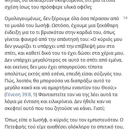
Μήπως θα δελεαζόταν σκεφτόμενος ότι μια τέτοια
σχέση ίσως του πρόσφερε υλικά οφέλη;
Ομολογουμένως, δεν ξέρουμε όλα όσα πέρασαν από
το μυαλό του Ιωσήφ. Ωστόσο, έχουμε μια ξεκάθαρη
ένδειξη για το τι βρισκόταν στην καρδιά του, όπως
γίνεται φανερό από την απάντησή του: «Ο κύριός μου
δεν γνωρίζει τι υπάρχει υπό την επίβλεψή μου στο
σπίτι, και καθετί δικό του το έχει δώσει στα χέρια μου.
Δεν υπάρχει μεγαλύτερος σε αυτό το σπίτι από εμένα,
και εκείνος δεν μου έχει απαγορεύσει τίποτα
απολύτως εκτός από εσένα, επειδή είσαι σύζυγός του.
Πώς, λοιπόν, θα μπορούσα να διαπράξω αυτό το
μεγάλο κακό και να αμαρτήσω εναντίον του Θεού;»
(
Γένεση 39:8, 9
) Φανταστείτε τον να της λέει αυτά τα
λόγια με ένταση και ειλικρίνεια. Δεν ήθελε καν να
σκεφτεί αυτό που του ζητούσε να κάνει. Γιατί;
Όπως είπε ο Ιωσήφ, ο κύριός του τον εμπιστευόταν. Ο
Πετεφρής τού είχε αναθέσει ολόκληρο το σπιτικό του,