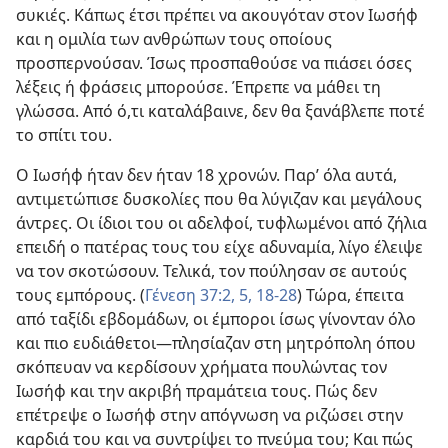
συκιές. Κάπως έτσι πρέπει να ακουγόταν στον Ιωσήφ
και η ομιλία των ανθρώπων τους οποίους
προσπερνούσαν. Ίσως προσπαθούσε να πιάσει όσες
λέξεις ή φράσεις μπορούσε. Έπρεπε να μάθει τη
γλώσσα. Από ό,τι καταλάβαινε, δεν θα ξανάβλεπε ποτέ
το σπίτι του.
Ο Ιωσήφ ήταν δεν ήταν 18 χρονών. Παρ’ όλα αυτά,
αντιμετώπισε δυσκολίες που θα λύγιζαν και μεγάλους
άντρες. Οι ίδιοι του οι αδελφοί, τυφλωμένοι από ζήλια
επειδή ο πατέρας τους του είχε αδυναμία, λίγο έλειψε
να τον σκοτώσουν. Τελικά, τον πούλησαν σε αυτούς
τους εμπόρους. (
Γένεση 37:2,
5,
18-28
) Τώρα, έπειτα
από ταξίδι εβδομάδων, οι έμποροι ίσως γίνονταν όλο
και πιο ευδιάθετοι​—πλησίαζαν στη μητρόπολη όπου
σκόπευαν να κερδίσουν χρήματα πουλώντας τον
Ιωσήφ και την ακριβή πραμάτεια τους. Πώς δεν
επέτρεψε ο Ιωσήφ στην απόγνωση να ριζώσει στην
καρδιά του και να συντρίψει το πνεύμα του; Και πώς