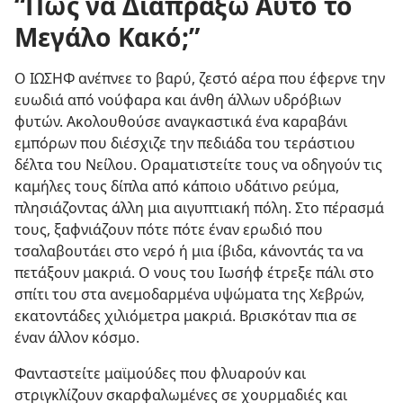
“Πώς να Διαπράξω Αυτό το
Μεγάλο Κακό;”
Ο ΙΩΣΗΦ ανέπνεε το βαρύ, ζεστό αέρα που έφερνε την
ευωδιά από νούφαρα και άνθη άλλων υδρόβιων
φυτών. Ακολουθούσε αναγκαστικά ένα καραβάνι
εμπόρων που διέσχιζε την πεδιάδα του τεράστιου
δέλτα του Νείλου. Οραματιστείτε τους να οδηγούν τις
καμήλες τους δίπλα από κάποιο υδάτινο ρεύμα,
πλησιάζοντας άλλη μια αιγυπτιακή πόλη. Στο πέρασμά
τους, ξαφνιάζουν πότε πότε έναν ερωδιό που
τσαλαβουτάει στο νερό ή μια ίβιδα, κάνοντάς τα να
πετάξουν μακριά. Ο νους του Ιωσήφ έτρεξε πάλι στο
σπίτι του στα ανεμοδαρμένα υψώματα της Χεβρών,
εκατοντάδες χιλιόμετρα μακριά. Βρισκόταν πια σε
έναν άλλον κόσμο.
Φανταστείτε μαϊμούδες που φλυαρούν και
στριγκλίζουν σκαρφαλωμένες σε χουρμαδιές και