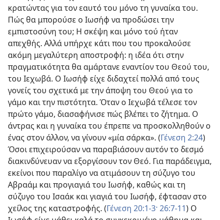
κρατώντας για τον εαυτό του μόνο τη γυναίκα του.
Πώς θα μπορούσε ο Ιωσήφ να προδώσει την
εμπιστοσύνη του; Η σκέψη και μόνο τού ήταν
απεχθής. Αλλά υπήρχε κάτι που του προκαλούσε
ακόμη μεγαλύτερη αποστροφή: η ιδέα ότι στην
πραγματικότητα θα αμάρτανε εναντίον του Θεού του,
του Ιεχωβά. Ο Ιωσήφ είχε διδαχτεί πολλά από τους
γονείς του σχετικά με την άποψη του Θεού για το
γάμο και την πιστότητα. Όταν ο Ιεχωβά τέλεσε τον
πρώτο γάμο, διασαφήνισε πώς βλέπει το ζήτημα. Ο
άντρας και η γυναίκα του έπρεπε να προσκολληθούν ο
ένας στον άλλον, να γίνουν «μία σάρκα». (
Γένεση 2:24
)
Όσοι επιχειρούσαν να παραβιάσουν αυτόν το δεσμό
διακινδύνευαν να εξοργίσουν τον Θεό. Για παράδειγμα,
εκείνοι που παραλίγο να ατιμάσουν τη σύζυγο του
Αβραάμ και προγιαγιά του Ιωσήφ, καθώς και τη
σύζυγο του Ισαάκ και γιαγιά του Ιωσήφ, έφτασαν στο
χείλος της καταστροφής. (
Γένεση 20:1-3·
26:7-11
) Ο