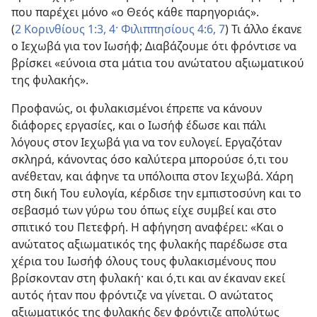
που παρέχει μόνο «ο Θεός κάθε παρηγοριάς».
(
2 Κορινθίους 1:3, 4·
Φιλιππησίους 4:6, 7
) Τι άλλο έκανε
ο Ιεχωβά για τον Ιωσήφ; Διαβάζουμε ότι φρόντισε να
βρίσκει «εύνοια στα μάτια του ανώτατου αξιωματικού
της φυλακής».
Προφανώς, οι φυλακισμένοι έπρεπε να κάνουν
διάφορες εργασίες, και ο Ιωσήφ έδωσε και πάλι
λόγους στον Ιεχωβά για να τον ευλογεί. Εργαζόταν
σκληρά, κάνοντας όσο καλύτερα μπορούσε ό,τι του
ανέθεταν, και άφηνε τα υπόλοιπα στον Ιεχωβά. Χάρη
στη δική Του ευλογία, κέρδισε την εμπιστοσύνη και το
σεβασμό των γύρω του όπως είχε συμβεί και στο
σπιτικό του Πετεφρή. Η αφήγηση αναφέρει: «Και ο
ανώτατος αξιωματικός της φυλακής παρέδωσε στα
χέρια του Ιωσήφ όλους τους φυλακισμένους που
βρίσκονταν στη φυλακή· και ό,τι και αν έκαναν εκεί
αυτός ήταν που φρόντιζε να γίνεται. Ο ανώτατος
αξιωματικός της φυλακής δεν φρόντιζε απολύτως