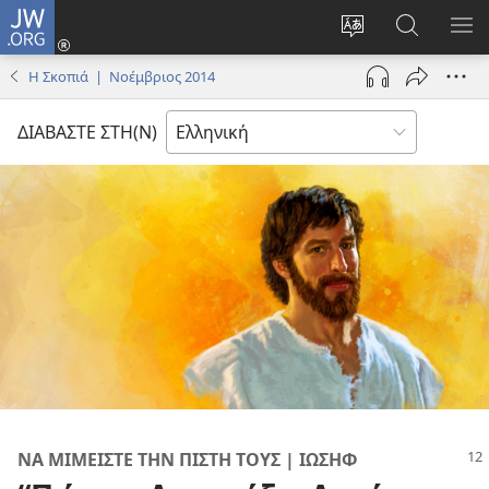
JW.ORG
Σύνδεση
(ανοίγει
Αλλαγή
Αναζήτησ
ΕΜ
νέο
γλώσσας
στο
ΜΕ
Η Σκοπιά | Νοέμβριος 2014
παράθυρο)
ιστότοπου
JW.ORG
ΔΙΑΒΑΣΤΕ ΣΤΗ(Ν)
ΝΑ ΜΙΜΕΙΣΤΕ ΤΗΝ ΠΙΣΤΗ ΤΟΥΣ | ΙΩΣΗΦ