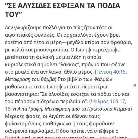
“ΣΕ ΑΛΥΣΙΔΕΣ ΕΣΦΙΞΑΝ ΤΑ ΠΟΔΙΑ
ΤΟΥ”
Δεν γνωρίζουμε πολλά για το πώς ήταν τότε οι
αιγυπτιακές φυλακές. Οι αρχαιολόγοι έχουν βρει
ερείπια από τέτοια μέρη​—μεγάλα κτίρια σαν φρούρια,
με κελιά και μπουντρούμια. Ο Ιωσήφ περιέγραψε
μετέπειτα τη φυλακή με μια λέξη η οποία
κυριολεκτικά σημαίνει “λάκκος”, πράγμα που φέρνει
στο μυαλό ένα ανήλιαγο, άθλιο μέρος. (
Γένεση 40:15
,
Μετάφραση του Βάμβα
) Στο βιβλίο των Ψαλμών
μαθαίνουμε
ότι ο Ιωσήφ υπέστη περαιτέρω
βασανιστήρια: “Σε αλυσίδες έσφιξαν τα πόδια του και
του πέρασαν σιδερένιο περιλαίμιο”. (
Ψαλμός 105:17,
18
,
Η Αγία Γραφή, Μετάφραση από τα Πρωτότυπα Κείμενα
)
Μερικές φορές, οι Αιγύπτιοι έδεναν τους
φυλακισμένους πισθάγκωνα ή τους φορούσαν
σιδερένια περιλαίμια. Πόσο πρέπει να υπέφερε ο