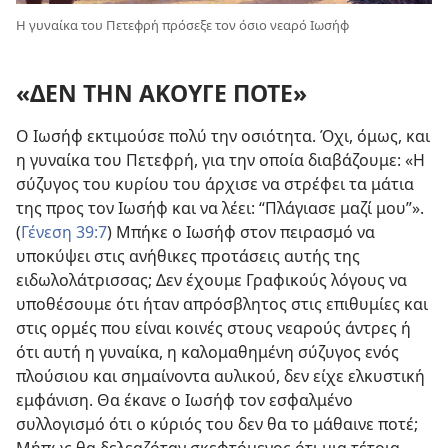
Η γυναίκα του Πετεφρή πρόσεξε τον όσιο νεαρό Ιωσήφ
«ΔΕΝ ΤΗΝ ΑΚΟΥΓΕ ΠΟΤΕ»
Ο Ιωσήφ εκτιμούσε πολύ την οσιότητα. Όχι, όμως, και
η γυναίκα του Πετεφρή, για την οποία διαβάζουμε: «Η
σύζυγος του κυρίου του άρχισε να στρέφει τα μάτια
της προς τον Ιωσήφ και να λέει: “Πλάγιασε μαζί μου”».
(
Γένεση 39:7
) Μπήκε ο Ιωσήφ στον πειρασμό να
υποκύψει στις ανήθικες προτάσεις αυτής της
ειδωλολάτρισσας; Δεν έχουμε Γραφικούς λόγους να
υποθέσουμε ότι ήταν απρόσβλητος στις επιθυμίες και
στις ορμές που είναι κοινές στους νεαρούς άντρες ή
ότι αυτή η γυναίκα, η καλομαθημένη σύζυγος ενός
πλούσιου και σημαίνοντα αυλικού, δεν είχε ελκυστική
εμφάνιση. Θα έκανε ο Ιωσήφ τον εσφαλμένο
συλλογισμό ότι ο κύριός του δεν θα το μάθαινε ποτέ;