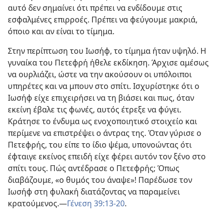
αυτό δεν σημαίνει ότι πρέπει να ενδίδουμε στις
εσφαλμένες επιρροές. Πρέπει να φεύγουμε μακριά,
όποιο και αν είναι το τίμημα.
Στην περίπτωση του Ιωσήφ, το τίμημα ήταν υψηλό. Η
γυναίκα του Πετεφρή ήθελε εκδίκηση. Άρχισε αμέσως
να ουρλιάζει, ώστε να την ακούσουν οι υπόλοιποι
υπηρέτες και να μπουν στο σπίτι. Ισχυρίστηκε ότι ο
Ιωσήφ είχε επιχειρήσει να τη βιάσει και πως, όταν
εκείνη έβαλε τις φωνές, αυτός έτρεξε να φύγει.
Κράτησε το ένδυμα ως ενοχοποιητικό στοιχείο και
περίμενε να επιστρέψει ο άντρας της. Όταν γύρισε ο
Πετεφρής, του είπε το ίδιο ψέμα, υπονοώντας ότι
έφταιγε εκείνος επειδή είχε φέρει αυτόν τον ξένο στο
σπίτι τους. Πώς αντέδρασε ο Πετεφρής; Όπως
διαβάζουμε, «ο θυμός του άναψε»! Παρέδωσε τον
Ιωσήφ στη φυλακή διατάζοντας να παραμείνει
κρατούμενος.​—
Γένεση 39:13-20
.