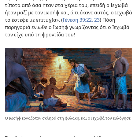
τίποτα από όσα ήταν στα χέρια του, επειδή ο Ιεχωβά
ήταν μαζί με τον Ιωσήφ και, ό,τι έκανε αυτός, ο Ιεχωβά
το έστεφε με επιτυχία». (
Γένεση 39:22, 23
) Πόση
παρηγοριά ένιωθε ο Ιωσήφ γνωρίζοντας ότι ο Ιεχωβά
τον είχε υπό τη φροντίδα του!
Ο Ιωσήφ εργαζόταν σκληρά στη φυλακή, και ο Ιεχωβά τον ευλόγησε