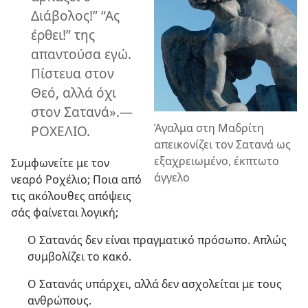
Διάβολος!” “Ας
έρθει!” της
απαντούσα εγώ.
Πίστευα στον
Θεό, αλλά όχι
στον Σατανά».​—
Άγαλμα στη Μαδρίτη
ΡΟΧΕΛΙΟ.
απεικονίζει τον Σατανά ως
εξαχρειωμένο, έκπτωτο
Συμφωνείτε με τον
άγγελο
νεαρό Ροχέλιο; Ποια από
τις ακόλουθες απόψεις
σάς φαίνεται λογική;
Ο Σατανάς δεν είναι πραγματικό πρόσωπο. Απλώς
συμβολίζει το κακό.
Ο Σατανάς υπάρχει, αλλά δεν ασχολείται με τους
ανθρώπους.