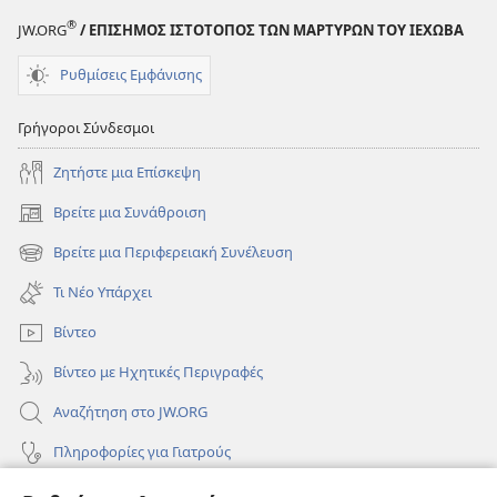
®
JW.ORG
/ ΕΠΙΣΗΜΟΣ ΙΣΤΟΤΟΠΟΣ ΤΩΝ ΜΑΡΤΥΡΩΝ ΤΟΥ ΙΕΧΩΒΑ
Ρυθμίσεις Εμφάνισης
Γρήγοροι Σύνδεσμοι
Ζητήστε μια Επίσκεψη
Βρείτε μια Συνάθροιση
(ανοίγει
νέο
Βρείτε μια Περιφερειακή Συνέλευση
(ανοίγει
παράθυρο)
νέο
Τι Νέο Υπάρχει
παράθυρο)
Βίντεο
Βίντεο με Ηχητικές Περιγραφές
Αναζήτηση στο JW.ORG
Πληροφορίες για Γιατρούς
Πληροφορίες για Επίσημους Φορείς και ΜΜΕ