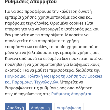
Ρυθμίσεις Απορρήτου
Βοήθεια
Για να σας προσφέρουμε την καλύτερη δυνατή
εμπειρία χρήσης, χρησιμοποιούμε cookies και
Συνεισφορές
(ανοίγει
παρόμοιες τεχνολογίες. Ορισμένα cookies είναι
νέο
απαραίτητα για να λειτουργεί ο ιστότοπός μας και
παράθυρο)
ΔΙΑΔΙΚΤΥΑΚΗ ΒΙΒΛΙΟΘΗΚΗ της Σκοπιάς™
δεν μπορείτε να τα απορρίψετε. Μπορείτε να
(ανοίγει
αποδεχτείτε ή να απορρίψετε τη χρήση
νέο
®
JW Hub
παράθυρο)
επιπρόσθετων cookies, τα οποία χρησιμοποιούμε
(ανοίγει
νέο
μόνο για να βελτιώσουμε την εμπειρία χρήσης σας.
®
JW Library
παράθυρο)
Κανένα από αυτά τα δεδομένα δεν πρόκειται ποτέ να
πουληθεί ή να χρησιμοποιηθεί για διαφημιστικούς
Βιβλιοθήκη της Σκοπιάς
σκοπούς. Για να μάθετε περισσότερα, διαβάστε την
Παγκόσμια Πολιτική ως Προς τη Χρήση των Cookies
και Παρόμοιων Τεχνολογιών
. Μπορείτε να
διαμορφώσετε τις ρυθμίσεις σας οποιαδήποτε
Copyright
© 2026 Watch Tower Bible and Tract Society of Pennsylvania.
στιγμή πηγαίνοντας στις
Ρυθμίσεις Απορρήτου
.
Π
ΟΡΟΙ ΧΡΗΣΗΣ
|
ΠΟΛΙΤΙΚΗ ΑΠΟΡΡΗΤΟΥ
|
ΡΥΘΜΙΣΕΙΣ ΑΠΟΡΡΗΤΟΥ
Πί
Αποδοχή
Απόρριψη
Διαμόρφωση
Π