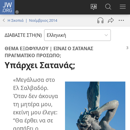
JW.ORG
Σύνδεση
(ανοίγει
Αλλαγή
Αναζήτησ
ΕΜ
νέο
γλώσσας
στο
ΜΕ
Η Σκοπιά | Νοέμβριος 2014
παράθυρο)
ιστότοπου
JW.ORG
ΔΙΑΒΑΣΤΕ ΣΤΗ(Ν)
ΘΕΜΑ ΕΞΩΦΥΛΛΟΥ | ΕΙΝΑΙ Ο ΣΑΤΑΝΑΣ
ΠΡΑΓΜΑΤΙΚΟ ΠΡΟΣΩΠΟ;
Υπάρχει Σατανάς;
«Μεγάλωσα στο
Ελ Σαλβαδόρ.
Όταν δεν άκουγα
τη μητέρα μου,
εκείνη μου έλεγε:
“Θα έρθει να σε
αρπάξει ο