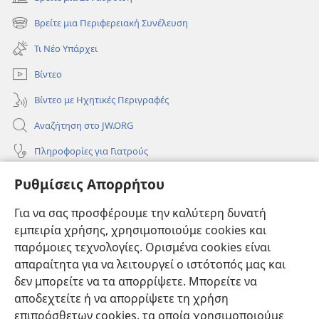
(ανοίγει
νέο
Βρείτε μια Περιφερειακή Συνέλευση
(ανοίγει
παράθυρο)
νέο
Τι Νέο Υπάρχει
παράθυρο)
Βίντεο
Βίντεο με Ηχητικές Περιγραφές
Αναζήτηση στο JW.ORG
Πληροφορίες για Γιατρούς
Πληροφορίες για Επίσημους Φορείς και ΜΜΕ
Ρυθμίσεις Απορρήτου
Βοήθεια
Για να σας προσφέρουμε την καλύτερη δυνατή
εμπειρία χρήσης, χρησιμοποιούμε cookies και
Συνεισφορές
(ανοίγει
παρόμοιες τεχνολογίες. Ορισμένα cookies είναι
νέο
απαραίτητα για να λειτουργεί ο ιστότοπός μας και
παράθυρο)
ΔΙΑΔΙΚΤΥΑΚΗ ΒΙΒΛΙΟΘΗΚΗ της Σκοπιάς™
δεν μπορείτε να τα απορρίψετε. Μπορείτε να
(ανοίγει
αποδεχτείτε ή να απορρίψετε τη χρήση
νέο
®
JW Hub
παράθυρο)
επιπρόσθετων cookies, τα οποία χρησιμοποιούμε
(ανοίγει