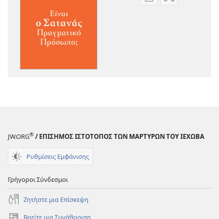
Επιλογές
Επιλογές
λήψης
λήψης
εκδόσεων
ηχογραφήσε
Η
Η
ΣΚΟΠΙΑ
ΣΚΟΠΙΑ
Είναι
Είναι
ο
ο
Σατανάς
Σατανάς
Πραγματικό
Πραγματικό
Πρόσωπο;
Πρόσωπο;
®
JW.ORG
/ ΕΠΙΣΗΜΟΣ ΙΣΤΟΤΟΠΟΣ ΤΩΝ ΜΑΡΤΥΡΩΝ ΤΟΥ ΙΕΧΩΒΑ
Ρυθμίσεις Εμφάνισης
Γρήγοροι Σύνδεσμοι
Ζητήστε μια Επίσκεψη
Βρείτε μια Συνάθροιση