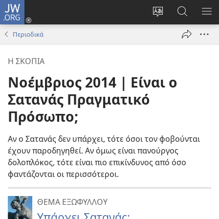
JW.ORG
Σύνδεση
(ανοίγει
Αλλαγή
Αναζήτησ
ΕΜ
νέο
γλώσσας
στο
ΜΕ
Περιοδικά
παράθυρο)
ιστότοπου
JW.ORG
Η ΣΚΟΠΙΑ
Νοέμβριος 2014 | Είναι ο
Σατανάς Πραγματικό
Πρόσωπο;
Αν ο Σατανάς δεν υπάρχει, τότε όσοι τον φοβούνται
έχουν παροδηγηθεί. Αν όμως είναι πανούργος
δολοπλόκος, τότε είναι πιο επικίνδυνος από όσο
φαντάζονται οι περισσότεροι.
ΘΕΜΑ ΕΞΩΦΥΛΛΟΥ
Υπάρχει Σατανάς;