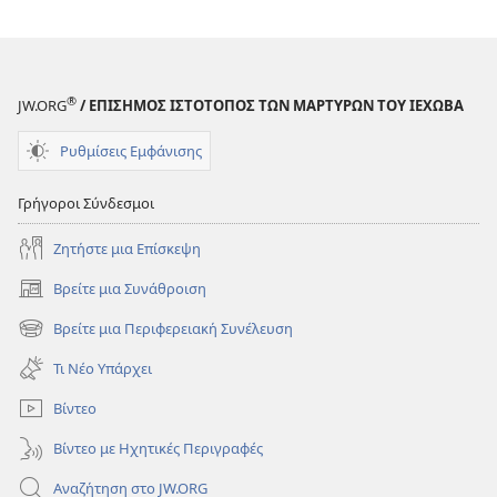
Θεού
Θεού
για
για
το
το
Κάπνισμα
Κάπνισμα
®
JW.ORG
/ ΕΠΙΣΗΜΟΣ ΙΣΤΟΤΟΠΟΣ ΤΩΝ ΜΑΡΤΥΡΩΝ ΤΟΥ ΙΕΧΩΒΑ
Ρυθμίσεις Εμφάνισης
Γρήγοροι Σύνδεσμοι
Ζητήστε μια Επίσκεψη
Βρείτε μια Συνάθροιση
(ανοίγει
νέο
Βρείτε μια Περιφερειακή Συνέλευση
(ανοίγει
παράθυρο)
νέο
Τι Νέο Υπάρχει
παράθυρο)
Βίντεο
Βίντεο με Ηχητικές Περιγραφές
Αναζήτηση στο JW.ORG