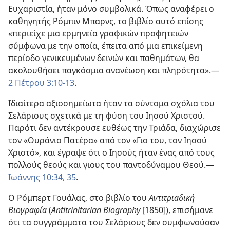
Ευχαριστία, ήταν μόνο συμβολικά. Όπως αναφέρει ο
καθηγητής Ρόμπιν Μπαρνς, το βιβλίο αυτό επίσης
«περιείχε μια ερμηνεία γραφικών προφητειών
σύμφωνα με την οποία, έπειτα από μια επικείμενη
περίοδο γενικευμένων δεινών και παθημάτων, θα
ακολουθήσει παγκόσμια ανανέωση και πληρότητα».
—
2 Πέτρου 3:10-13
.
Ιδιαίτερα αξιοσημείωτα ήταν τα σύντομα σχόλια του
Σελάριους σχετικά με τη φύση του Ιησού Χριστού.
Παρότι δεν αντέκρουσε ευθέως την Τριάδα, διαχώρισε
τον «Ουράνιο Πατέρα» από τον «Γιο του, τον Ιησού
Χριστό», και έγραψε ότι ο Ιησούς ήταν ένας από τους
πολλούς θεούς και γιους του παντοδύναμου Θεού.
—
Ιωάννης 10:34, 35
.
Ο Ρόμπερτ Γουάλας, στο βιβλίο του
Αντιτριαδική
Βιογραφία
(
Antitrinitarian Biography
[1850]), επισήμανε
ότι τα συγγράμματα του Σελάριους δεν συμφωνούσαν