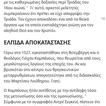
με τις καθιερωμένες δοξασίες περί Τριάδας του
16ου αιώνα.
Γι’ αυτό, αρκετοί μελετητές
*
συμπεραίνουν ότι πρέπει να είχε απορρίψει την
Τριάδα. Τον έχουν αποκαλέσει ένα από τα θεϊκά
όργανα «με τα οποία ενσταλάχτηκε γνώση για τον
αληθινό Θεό και τον Χριστό».
ΕΛΠΙΔΑ ΑΠΟΚΑΤΑΣΤΑΣΗΣ
Γύρω στο 1527, εγκαταστάθηκε στη Βιτεμβέργη και ο
θεολόγος Γιόχαν Καμπάνους, που θεωρείται από τους
μεγαλύτερους λογίους της εποχής του. Αν και
βρισκόταν στο κέντρο των θρησκευτικών
μεταρρυθμίσεων, απογοητεύτηκε από τις διδασκαλίες
του Μαρτίνου Λούθηρου. Γιατί;
Ο Καμπάνους ήταν αντίθετος με την αντίληψη τόσο
της μετουσίωσης όσο και της ομοουσίωσης.
*
Σύμφωνα με το συγγραφέα Αντρέ Σεγκενί, πίστευε ότι