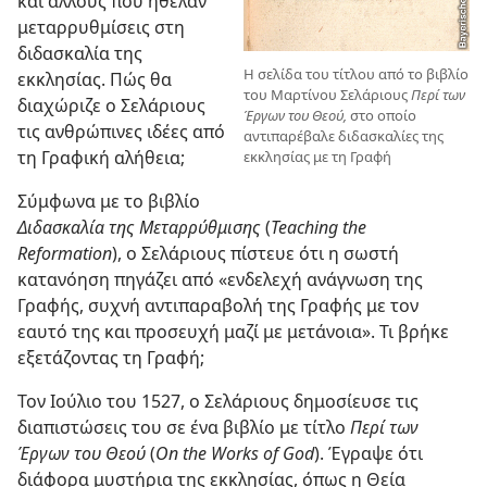
και άλλους που ήθελαν
μεταρρυθμίσεις στη
διδασκαλία της
Η σελίδα του τίτλου από το βιβλίο
εκκλησίας. Πώς θα
του Μαρτίνου Σελάριους
Περί των
διαχώριζε ο Σελάριους
Έργων του Θεού,
στο οποίο
τις ανθρώπινες ιδέες από
αντιπαρέβαλε διδασκαλίες της
τη Γραφική αλήθεια;
εκκλησίας με τη Γραφή
Σύμφωνα με το βιβλίο
Διδασκαλία της Μεταρρύθμισης
(
Teaching the
Reformation
), ο Σελάριους πίστευε ότι η σωστή
κατανόηση πηγάζει από «ενδελεχή ανάγνωση της
Γραφής, συχνή αντιπαραβολή της Γραφής με τον
εαυτό της και προσευχή μαζί με μετάνοια». Τι βρήκε
εξετάζοντας τη Γραφή;
Τον Ιούλιο του 1527, ο Σελάριους δημοσίευσε τις
διαπιστώσεις του σε ένα βιβλίο με τίτλο
Περί των
Έργων του Θεού
(
On the Works of God
). Έγραψε ότι
διάφορα μυστήρια της εκκλησίας, όπως η Θεία