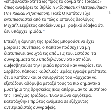
«επιφυλακτικότητα ως προς το δόγμα της Τριάδας»,
όπως αναφέρει το βιβλίο
Η Ριζοσπαστική Μεταρρύθμιση
(
The Radical Reformation
). Γιατί; Ο Καπίτον είχε
εντυπωσιαστεί από το πώς ο Ισπανός θεολόγος
Μιχαήλ Σερβέτος αποδείκνυε με Γραφικά εδάφια ότι
δεν υπάρχει Τριάδα.
*
Επειδή η άρνηση της Τριάδας μπορούσε να έχει
μοιραίες συνέπειες, ο Καπίτον πρόσεχε να μη
διατυπώνει ανοιχτά τις απόψεις του. Ωστόσο, τα
συγγράμματά του υποδηλώνουν ότι κατ’ ιδίαν
αμφισβητούσε την Τριάδα προτού καν γνωρίσει τον
Σερβέτο. Κάποιος Καθολικός ιερέας έγραψε μετέπειτα
ότι ο Καπίτον και οι συνεργάτες του «άρχισαν να
εξετάζουν αθόρυβα μεταξύ τους τα πιο σημαντικά
μυστήρια της θρησκείας [και] απέρριψαν το μυστήριο
της Πανάγιας Τριάδας». Έναν αιώνα αργότερα,
κατατάχθηκε πρώτος ανάμεσα σε εξέχοντες
αντιτριαδιστές συγγραφείς.