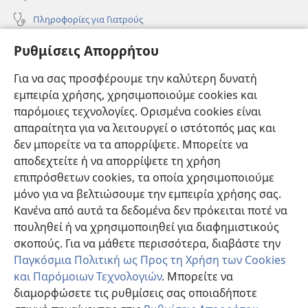
Πληροφορίες για Γιατρούς
Πληροφορίες για Επίσημους Φορείς και ΜΜΕ
Ρυθμίσεις Απορρήτου
Βοήθεια
Για να σας προσφέρουμε την καλύτερη δυνατή
εμπειρία χρήσης, χρησιμοποιούμε cookies και
Συνεισφορές
(ανοίγει
παρόμοιες τεχνολογίες. Ορισμένα cookies είναι
νέο
απαραίτητα για να λειτουργεί ο ιστότοπός μας και
παράθυρο)
ΔΙΑΔΙΚΤΥΑΚΗ ΒΙΒΛΙΟΘΗΚΗ της Σκοπιάς™
δεν μπορείτε να τα απορρίψετε. Μπορείτε να
(ανοίγει
αποδεχτείτε ή να απορρίψετε τη χρήση
νέο
®
JW Hub
παράθυρο)
επιπρόσθετων cookies, τα οποία χρησιμοποιούμε
(ανοίγει
νέο
μόνο για να βελτιώσουμε την εμπειρία χρήσης σας.
®
JW Library
παράθυρο)
Κανένα από αυτά τα δεδομένα δεν πρόκειται ποτέ να
πουληθεί ή να χρησιμοποιηθεί για διαφημιστικούς
Βιβλιοθήκη της Σκοπιάς
σκοπούς. Για να μάθετε περισσότερα, διαβάστε την
Παγκόσμια Πολιτική ως Προς τη Χρήση των Cookies
και Παρόμοιων Τεχνολογιών
. Μπορείτε να
διαμορφώσετε τις ρυθμίσεις σας οποιαδήποτε
Copyright
© 2026 Watch Tower Bible and Tract Society of Pennsylvania.