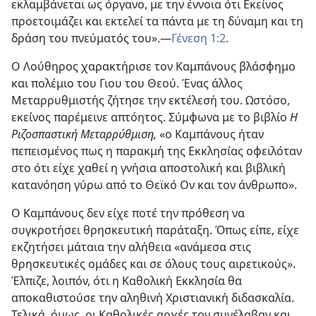
εκλαμβάνεται ως όργανο, με την έννοια ότι Εκείνος
προετοιμάζει και εκτελεί τα πάντα με τη δύναμη και τη
δράση του πνεύματός του».
—
Γένεση 1:2
.
Ο Λούθηρος χαρακτήρισε τον Καμπάνους βλάσφημο
και πολέμιο του Γιου του Θεού. Ένας άλλος
Μεταρρυθμιστής ζήτησε την εκτέλεσή του. Ωστόσο,
εκείνος παρέμεινε απτόητος. Σύμφωνα με το βιβλίο
Η
Ριζοσπαστική Μεταρρύθμιση,
«ο Καμπάνους ήταν
πεπεισμένος πως η παρακμή της Εκκλησίας οφειλόταν
στο ότι είχε χαθεί η γνήσια αποστολική και βιβλική
κατανόηση γύρω από το Θεϊκό Ον και τον άνθρωπο».
Ο Καμπάνους δεν είχε ποτέ την πρόθεση να
συγκροτήσει θρησκευτική παράταξη. Όπως είπε, είχε
εκζητήσει μάταια την αλήθεια «ανάμεσα στις
θρησκευτικές ομάδες και σε όλους τους αιρετικούς».
Έλπιζε, λοιπόν, ότι η Καθολική Εκκλησία θα
αποκαθιστούσε την αληθινή Χριστιανική διδασκαλία.
Τελικά, όμως, οι Καθολικές αρχές τον συνέλαβαν και