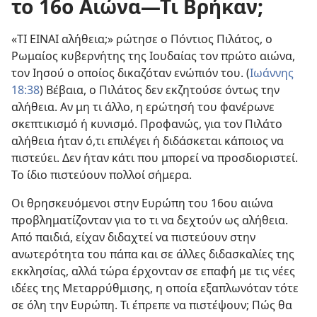
το 16ο Αιώνα
—Τι Βρήκαν;
«ΤΙ ΕΙΝΑΙ αλήθεια;» ρώτησε ο Πόντιος Πιλάτος, ο
Ρωμαίος κυβερνήτης της Ιουδαίας τον πρώτο αιώνα,
τον Ιησού ο οποίος δικαζόταν ενώπιόν του. (
Ιωάννης
18:38
) Βέβαια, ο Πιλάτος δεν εκζητούσε όντως την
αλήθεια. Αν μη τι άλλο, η ερώτησή του φανέρωνε
σκεπτικισμό ή κυνισμό. Προφανώς, για τον Πιλάτο
αλήθεια ήταν ό,τι επιλέγει ή διδάσκεται κάποιος να
πιστεύει. Δεν ήταν κάτι που μπορεί να προσδιοριστεί.
Το ίδιο πιστεύουν πολλοί σήμερα.
Οι θρησκευόμενοι στην Ευρώπη του 16ου αιώνα
προβληματίζονταν για το τι να δεχτούν ως αλήθεια.
Από παιδιά, είχαν διδαχτεί να πιστεύουν στην
ανωτερότητα του πάπα και σε άλλες διδασκαλίες της
εκκλησίας, αλλά τώρα έρχονταν σε επαφή με τις νέες
ιδέες της Μεταρρύθμισης, η οποία εξαπλωνόταν τότε
σε όλη την Ευρώπη. Τι έπρεπε να πιστέψουν; Πώς θα