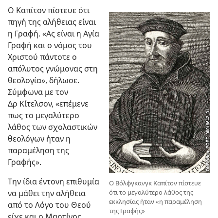
Ο Καπίτον πίστευε ότι
πηγή της αλήθειας είναι
η Γραφή. «Ας είναι η Αγία
Γραφή και ο νόμος του
Χριστού πάντοτε ο
απόλυτος γνώμονας στη
θεολογία», δήλωσε.
Σύμφωνα με τον
Δρ Κίτελσον, «επέμενε
πως το μεγαλύτερο
λάθος των σχολαστικών
θεολόγων ήταν η
παραμέληση της
Γραφής».
Την ίδια έντονη επιθυμία
Ο Βόλφγκανγκ Καπίτον πίστευε
ότι το μεγαλύτερο λάθος της
να μάθει την αλήθεια
εκκλησίας ήταν «η παραμέληση
από το Λόγο του Θεού
της Γραφής»
είχε και ο Μαρτίνος