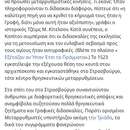
να προωθεί μεταρρυθμιστικές κινήσεις. Τι έκανε; Όταν
πληροφορούνταν τι δίδασκαν διάφοροι, πίστευε ότι «η
καλύτερη πηγή για να κριθεί το κήρυγμά τους ήταν η
Γραφή, διότι μόνο αυτή ήταν αξιόπιστη», γράφει ο
ιστορικός Τζέιμς Μ. Κίτελσον. Κατά συνέπεια, ο
Καπίτον συμπέρανε ότι οι διδασκαλίες της εκκλησίας
για τη μετουσίωση και τον ευλαβικό σεβασμό προς
τους αγίους ήταν αντιγραφικές. (Βλέπε το πλαίσιο «
Εξέταζαν αν Ήταν Έτσι τα Πράγματα
».) Το 1523
εγκατέλειψε την εξέχουσα θέση του κοντά στον
αρχιεπίσκοπο και εγκαταστάθηκε στο Στρασβούργο,
τότε κέντρο θρησκευτικών μεταρρυθμίσεων.
Στο σπίτι του στο Στρασβούργο συναντιούνταν
άνθρωποι με διαφορετικές θρησκευτικές απόψεις και
αναμφίβολα συζητούσαν πολλά θρησκευτικά
ζητήματα και Γραφικές διδασκαλίες. Παρότι ορισμένοι
Μεταρρυθμιστές υποστήριζαν ακόμη
την Τριάδα
, τα
δικά του συγγράμματα φανερώνουν