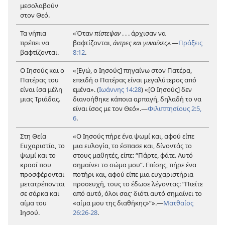
μεσολαβούν
στον Θεό.
Τα νήπια
«Όταν
πίστεψαν
. . . άρχισαν να
πρέπει να
βαφτίζονται,
άντρες και γυναίκες».
—
Πράξεις
βαφτίζονται.
8:12
.
Ο Ιησούς και ο
«[Εγώ, ο Ιησούς] πηγαίνω στον Πατέρα,
Πατέρας του
επειδή ο Πατέρας είναι μεγαλύτερος από
είναι ίσα μέλη
εμένα». (
Ιωάννης 14:28
) «[Ο Ιησούς] δεν
μιας Τριάδας.
διανοήθηκε κάποια αρπαγή, δηλαδή το να
είναι ίσος με τον Θεό».
—
Φιλιππησίους 2:5,
6
.
Στη Θεία
«Ο Ιησούς πήρε ένα ψωμί και, αφού είπε
Ευχαριστία, το
μια ευλογία, το έσπασε και, δίνοντάς το
ψωμί και το
στους μαθητές, είπε: “Πάρτε, φάτε. Αυτό
κρασί που
σημαίνει το σώμα μου”. Επίσης, πήρε ένα
προσφέρονται
ποτήρι και, αφού είπε μια ευχαριστήρια
μετατρέπονται
προσευχή, τους το έδωσε λέγοντας: “Πιείτε
σε σάρκα και
από αυτό, όλοι σας· διότι αυτό σημαίνει το
αίμα του
«αίμα μου της διαθήκης»”».
—
Ματθαίος
Ιησού.
26:26-28
.