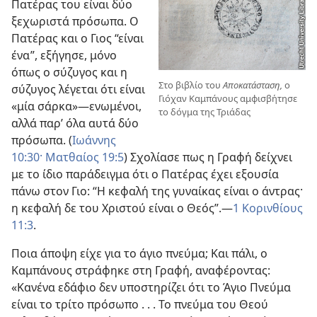
Πατέρας του είναι δύο
ξεχωριστά πρόσωπα. Ο
Πατέρας και ο Γιος “είναι
ένα”, εξήγησε, μόνο
όπως ο σύζυγος και η
Στο βιβλίο του
Αποκατάσταση,
ο
σύζυγος λέγεται ότι είναι
Γιόχαν Καμπάνους αμφισβήτησε
«μία σάρκα»
—ενωμένοι,
το δόγμα της Τριάδας
αλλά παρ’ όλα αυτά δύο
πρόσωπα. (
Ιωάννης
10:30·
Ματθαίος 19:5
) Σχολίασε πως η Γραφή δείχνει
με το ίδιο παράδειγμα ότι ο Πατέρας έχει εξουσία
πάνω στον Γιο: “Η κεφαλή της γυναίκας είναι ο άντρας·
η κεφαλή δε του Χριστού είναι ο Θεός”.
—
1 Κορινθίους
11:3
.
Ποια άποψη είχε για το άγιο πνεύμα; Και πάλι, ο
Καμπάνους στράφηκε στη Γραφή, αναφέροντας:
«Κανένα εδάφιο δεν υποστηρίζει ότι το Άγιο Πνεύμα
είναι το τρίτο πρόσωπο . . . Το πνεύμα του Θεού