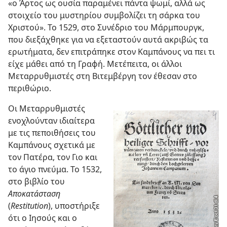
«ο Άρτος ως ουσία παραμένει πάντα ψωμί, αλλά ως
στοιχείο του μυστηρίου συμβολίζει τη σάρκα του
Χριστού». Το 1529, στο Συνέδριο του Μάρμπουργκ,
που διεξάχθηκε για να εξεταστούν αυτά ακριβώς τα
ερωτήματα, δεν επιτράπηκε στον Καμπάνους να πει τι
είχε μάθει από τη Γραφή. Μετέπειτα, οι άλλοι
Μεταρρυθμιστές στη Βιτεμβέργη τον έθεσαν στο
περιθώριο.
Οι Μεταρρυθμιστές
ενοχλούνταν ιδιαίτερα
με τις πεποιθήσεις του
Καμπάνους σχετικά με
τον Πατέρα, τον Γιο και
το άγιο πνεύμα. Το 1532,
στο βιβλίο του
Αποκατάσταση
(
Restitution
), υποστήριξε
ότι ο Ιησούς και ο