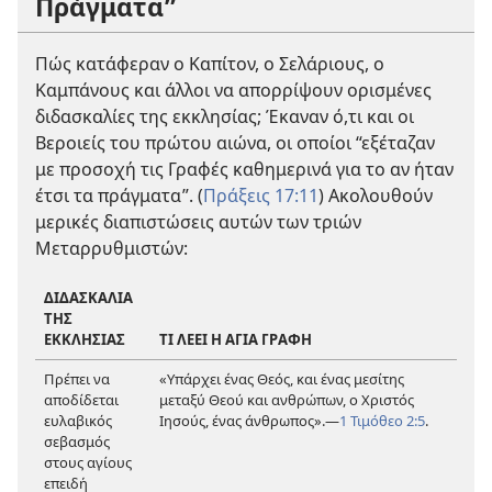
Πράγματα”
Πώς κατάφεραν ο Καπίτον, ο Σελάριους, ο
Καμπάνους και άλλοι να απορρίψουν ορισμένες
διδασκαλίες της εκκλησίας; Έκαναν ό,τι και οι
Βεροιείς του πρώτου αιώνα, οι οποίοι “εξέταζαν
με προσοχή τις Γραφές καθημερινά για το αν ήταν
έτσι τα πράγματα”. (
Πράξεις 17:11
) Ακολουθούν
μερικές διαπιστώσεις αυτών των τριών
Μεταρρυθμιστών:
ΔΙΔΑΣΚΑΛΙΑ
ΤΗΣ
ΕΚΚΛΗΣΙΑΣ
ΤΙ ΛΕΕΙ Η ΑΓΙΑ ΓΡΑΦΗ
Πρέπει να
«Υπάρχει ένας Θεός, και ένας μεσίτης
αποδίδεται
μεταξύ Θεού και ανθρώπων, ο Χριστός
ευλαβικός
Ιησούς, ένας άνθρωπος».
—
1 Τιμόθεο 2:5
.
σεβασμός
στους αγίους
επειδή