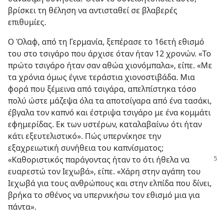
βρίσκει τη θέληση να αντισταθεί σε βλαβερές
επιθυμίες.
Ο Όλαφ, από τη Γερμανία, ξεπέρασε το 16ετή εθισμό
του στο τσιγάρο που άρχισε όταν ήταν 12 χρονών. «Το
πρώτο τσιγάρο ήταν σαν αθώα χιονόμπαλα», είπε. «Με
τα χρόνια όμως έγινε τεράστια χιονοστιβάδα. Μια
φορά που ξέμεινα από τσιγάρα, απελπίστηκα τόσο
πολύ ώστε μάζεψα όλα τα αποτσίγαρα από ένα τασάκι,
έβγαλα τον καπνό και έστριψα τσιγάρο με ένα κομμάτι
εφημερίδας. Εκ των υστέρων, καταλαβαίνω ότι ήταν
κάτι εξευτελιστικό». Πώς υπερνίκησε την
εξαχρειωτική συνήθεια του καπνίσματος;
«Καθοριστικός
παράγοντας ήταν το ότι ήθελα να
ευαρεστώ τον Ιεχωβά», είπε. «Χάρη στην αγάπη του
Ιεχωβά για τους ανθρώπους και στην ελπίδα που δίνει,
βρήκα το σθένος να υπερνικήσω τον εθισμό μια για
πάντα».