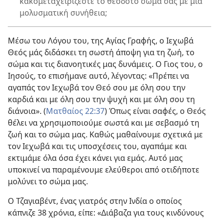
κακομεταχειρίζεστε το θεόδοτο σώμα σας με μια
μολυσματική συνήθεια;
Μέσω του Λόγου του, της Αγίας Γραφής, ο Ιεχωβά
Θεός μάς διδάσκει τη σωστή άποψη για τη ζωή, το
σώμα και τις διανοητικές μας δυνάμεις. Ο Γιος του, ο
Ιησούς, το επισήμανε αυτό, λέγοντας: «Πρέπει να
αγαπάς τον Ιεχωβά τον Θεό σου με όλη σου την
καρδιά και με όλη σου την ψυχή και με όλη σου τη
διάνοια». (
Ματθαίος 22:37
) Όπως είναι σαφές, ο Θεός
θέλει να χρησιμοποιούμε σωστά και με σεβασμό τη
ζωή και το σώμα μας. Καθώς μαθαίνουμε σχετικά με
τον Ιεχωβά και τις υποσχέσεις του, αγαπάμε και
εκτιμάμε όλα όσα έχει κάνει για εμάς. Αυτό μας
υποκινεί να παραμένουμε ελεύθεροι από οτιδήποτε
μολύνει το σώμα μας.
Ο Τζαγιαβέντ, ένας γιατρός στην Ινδία ο οποίος
κάπνιζε 38 χρόνια, είπε: «Διάβαζα για τους κινδύνους