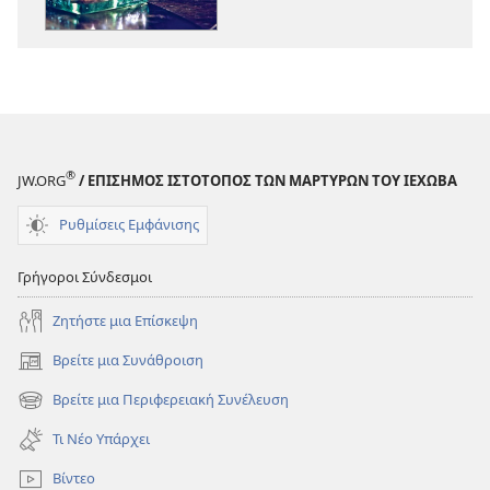
Η
Η
Άποψη
Άποψη
του
του
Θεού
Θεού
για
για
το
το
Κάπνισμα
Κάπνισμα
®
JW.ORG
/ ΕΠΙΣΗΜΟΣ ΙΣΤΟΤΟΠΟΣ ΤΩΝ ΜΑΡΤΥΡΩΝ ΤΟΥ ΙΕΧΩΒΑ
Ρυθμίσεις Εμφάνισης
Γρήγοροι Σύνδεσμοι
Ζητήστε μια Επίσκεψη
Βρείτε μια Συνάθροιση
(ανοίγει
νέο
Βρείτε μια Περιφερειακή Συνέλευση
(ανοίγει
παράθυρο)
νέο
Τι Νέο Υπάρχει
παράθυρο)
Βίντεο