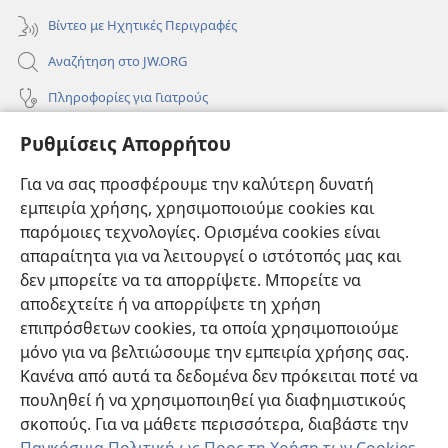
Βίντεο με Ηχητικές Περιγραφές
Αναζήτηση στο JW.ORG
Πληροφορίες για Γιατρούς
Πληροφορίες για Επίσημους Φορείς και ΜΜΕ
Ρυθμίσεις Απορρήτου
Βοήθεια
Για να σας προσφέρουμε την καλύτερη δυνατή
εμπειρία χρήσης, χρησιμοποιούμε cookies και
Συνεισφορές
(ανοίγει
παρόμοιες τεχνολογίες. Ορισμένα cookies είναι
νέο
απαραίτητα για να λειτουργεί ο ιστότοπός μας και
παράθυρο)
ΔΙΑΔΙΚΤΥΑΚΗ ΒΙΒΛΙΟΘΗΚΗ της Σκοπιάς™
δεν μπορείτε να τα απορρίψετε. Μπορείτε να
(ανοίγει
αποδεχτείτε ή να απορρίψετε τη χρήση
νέο
®
JW Hub
παράθυρο)
επιπρόσθετων cookies, τα οποία χρησιμοποιούμε
(ανοίγει
νέο
μόνο για να βελτιώσουμε την εμπειρία χρήσης σας.
®
JW Library
παράθυρο)
Κανένα από αυτά τα δεδομένα δεν πρόκειται ποτέ να
πουληθεί ή να χρησιμοποιηθεί για διαφημιστικούς
Βιβλιοθήκη της Σκοπιάς
σκοπούς. Για να μάθετε περισσότερα, διαβάστε την