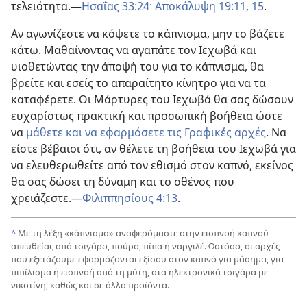
τελειότητα.
—
Ησαΐας 33:24·
Αποκάλυψη 19:11,
15
.
Αν αγωνίζεστε να κόψετε το κάπνισμα, μην το βάζετε
κάτω. Μαθαίνοντας να αγαπάτε τον Ιεχωβά και
υιοθετώντας την άποψή του για το κάπνισμα, θα
βρείτε και εσείς το απαραίτητο κίνητρο για να τα
καταφέρετε. Οι Μάρτυρες του Ιεχωβά θα σας δώσουν
ευχαρίστως πρακτική και προσωπική βοήθεια ώστε
να
μάθετε και να εφαρμόσετε τις Γραφικές αρχές
. Να
είστε βέβαιοι ότι, αν θέλετε τη βοήθεια του Ιεχωβά για
να ελευθερωθείτε από τον εθισμό στον καπνό, εκείνος
θα σας δώσει τη δύναμη και το σθένος που
χρειάζεστε.
—
Φιλιππησίους 4:13
.
^
Με τη λέξη «κάπνισμα» αναφερόμαστε στην εισπνοή καπνού
απευθείας από τσιγάρο, πούρο, πίπα ή ναργιλέ. Ωστόσο, οι αρχές
που εξετάζουμε εφαρμόζονται εξίσου στον καπνό για μάσημα, για
πιπίλισμα ή εισπνοή από τη μύτη, στα ηλεκτρονικά τσιγάρα με
νικοτίνη, καθώς και σε άλλα προϊόντα.