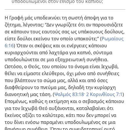
υποδουλωμένοι στον εθισμό του καπνού;
Η Γραφή μάς υποδεικνύει τη σωστή άποψη για το
ζήτημα, λέγοντας: “Δεν γνωρίζετε ότι αν παρουσιάζετε
σε κάποιον τους εαυτούς σας ως υπάκουους δούλους,
είστε δούλοι εκείνου τον οποίο υπακούτε;” (
Ρωμαίους
6:16
) Όταν οι σκέψεις και οι ενέργειες κάποιου
κυριαρχούνται από λαχτάρα για καπνό, σύντομα
υποδουλώνεται σε μια εξαχρειωτική συνήθεια.
Ωστόσο, ο Θεός, του οποίου το όνομα είναι Ιεχωβά,
θέλει να είμαστε ελεύθεροι, όχι μόνο από συνήθειες
που βλάπτουν το σώμα μας, αλλά και από όσες
διαφθείρουν το πνεύμα μας, δηλαδή την κυρίαρχη
διανοητική μας τάση. (
Ψαλμός 83:18·
2 Κορινθίους 7:1
)
Επομένως, καθώς η εκτίμηση και ο σεβασμός κάποιου
για τον Ιεχωβά Θεό αυξάνονται, καταλαβαίνει ότι
Εκείνος αξίζει το καλύτερο, κάτι που δεν μπορεί να
του δίνει ενόσω παραμένει υποδουλωμένος σε μια
θανάσιμη συνήθεια. Όταν το συνειδητοποιεί αυτό,