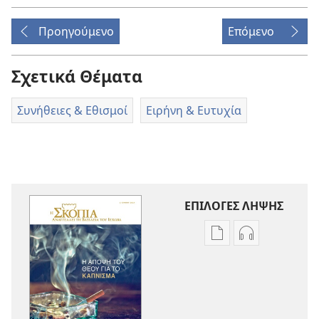
Προηγούμενο
Επόμενο
Σχετικά Θέματα
Συνήθειες & Εθισμοί
Ειρήνη & Ευτυχία
ΕΠΙΛΟΓΕΣ ΛΗΨΗΣ
Επιλογές
Επιλογές
λήψης
λήψης
εκδόσεων
ηχογραφήσε
Η
Η
ΣΚΟΠΙΑ
ΣΚΟΠΙΑ