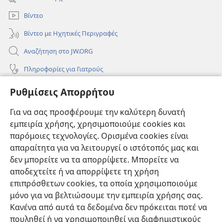
παράθυρο)
Βίντεο
Βίντεο με Ηχητικές Περιγραφές
Αναζήτηση στο JW.ORG
Πληροφορίες για Γιατρούς
Πληροφορίες για Επίσημους Φορείς και ΜΜΕ
Ρυθμίσεις Απορρήτου
Βοήθεια
Για να σας προσφέρουμε την καλύτερη δυνατή
εμπειρία χρήσης, χρησιμοποιούμε cookies και
Συνεισφορές
(ανοίγει
παρόμοιες τεχνολογίες. Ορισμένα cookies είναι
νέο
απαραίτητα για να λειτουργεί ο ιστότοπός μας και
παράθυρο)
ΔΙΑΔΙΚΤΥΑΚΗ ΒΙΒΛΙΟΘΗΚΗ της Σκοπιάς™
δεν μπορείτε να τα απορρίψετε. Μπορείτε να
(ανοίγει
αποδεχτείτε ή να απορρίψετε τη χρήση
νέο
®
JW Hub
παράθυρο)
επιπρόσθετων cookies, τα οποία χρησιμοποιούμε
(ανοίγει
νέο
μόνο για να βελτιώσουμε την εμπειρία χρήσης σας.
®
JW Library
παράθυρο)
Κανένα από αυτά τα δεδομένα δεν πρόκειται ποτέ να
πουληθεί ή να χρησιμοποιηθεί για διαφημιστικούς