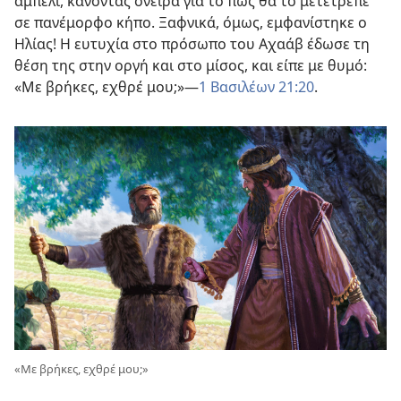
αμπέλι, κάνοντας όνειρα για το πώς θα το μετέτρεπε
σε πανέμορφο κήπο. Ξαφνικά, όμως, εμφανίστηκε ο
Ηλίας! Η ευτυχία στο πρόσωπο του Αχαάβ έδωσε τη
θέση της στην οργή και στο μίσος, και είπε με θυμό:
«Με βρήκες, εχθρέ μου;»​—
1 Βασιλέων 21:20
.
«Με βρήκες, εχθρέ μου;»