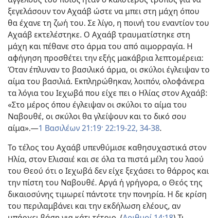
ξεγελάσουν τον Αχαάβ ώστε να μπει στη μάχη όπου
θα έχανε τη ζωή του. Σε λίγο, η ποινή του εναντίον του
Αχαάβ εκτελέστηκε. Ο Αχαάβ τραυματίστηκε στη
μάχη και πέθανε στο άρμα του από αιμορραγία. Η
αφήγηση προσθέτει την εξής μακάβρια λεπτομέρεια:
Όταν έπλυναν το βασιλικό άρμα, οι σκύλοι έγλειψαν το
αίμα του βασιλιά. Εκπληρώθηκαν, λοιπόν, ολοφάνερα
τα λόγια του Ιεχωβά που είχε πει ο Ηλίας στον Αχαάβ:
«Στο μέρος όπου έγλειψαν οι σκύλοι το αίμα του
Ναβουθέ, οι σκύλοι θα γλείψουν και το δικό σου
αίμα».​—
1 Βασιλέων 21:19·
22:19-22,
34-38
.
Το τέλος του Αχαάβ υπενθύμισε καθησυχαστικά στον
Ηλία, στον Ελισαιέ και σε όλα τα πιστά μέλη του λαού
του Θεού ότι ο Ιεχωβά δεν είχε ξεχάσει το θάρρος και
την πίστη του Ναβουθέ. Αργά ή γρήγορα, ο Θεός της
δικαιοσύνης τιμωρεί πάντοτε την πονηρία. Η δε κρίση
του περιλαμβάνει και την εκδήλωση ελέους, αν
υπάρχει βάση για κάτι τέτοιο. (
Αριθμοί 14:18
) Τι