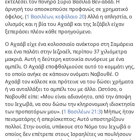
εκτελέσει τον πονηρό Σύριο Βασιλιά Βεν-αδάδ. Η
άρνησή του αποσκοπούσε προφανώς σε χρηματικό
όφελος. (
1 Βασιλέων, κεφάλαιο 20
) Αλλά η απληστία, ο
υλισμός και η βία του Αχαάβ και της Ιεζάβελ είχαν
ξεπεράσει πλέον κάθε προηγούμενο.
Ο Αχαάβ είχε ένα κολοσσιαίο ανάκτορο στη Σαμάρεια
και ένα παλάτι στην Ιεζραέλ, περίπου 37 χιλιόμετρα
μακριά. Αυτή η δεύτερη κατοικία συνόρευε με ένα
αμπέλι. Ο Αχαάβ εποφθαλμιούσε αυτό το κομμάτι γης,
το οποίο ανήκε σε κάποιον ονόματι Ναβουθέ. Ο
Αχαάβ τον κάλεσε και πρότεινε να του δώσει χρήματα
ή να ανταλλάξει το αμπέλι του με άλλο. Ωστόσο, ο
Ναβουθέ είπε: «Μου είναι αδιανόητο, από την άποψη
του Ιεχωβά, να σου δώσω την κληρονομική ιδιοκτησία
των προπατόρων μου». (
1 Βασιλέων 21:3
) Μήπως ήταν
πεισματάρης ή απερίσκεπτος; Αυτό υποστηρίζουν
πολλοί. Στην ουσία, υπάκουε στο Νόμο του Ιεχωβά ο
οποίος δεν επέτρεπε στους Ισραηλίτες να πουλήσουν