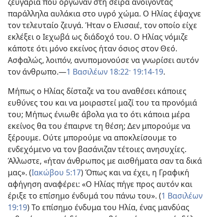
ζευγάρια που όργωναν στη σειρά ανοίγοντας
παράλληλα αυλάκια στο υγρό χώμα. Ο Ηλίας έψαχνε
τον τελευταίο ζευγά. Ήταν ο Ελισαιέ, τον οποίο είχε
εκλέξει ο Ιεχωβά ως διάδοχό του. Ο Ηλίας νόμιζε
κάποτε ότι μόνο εκείνος ήταν όσιος στον Θεό.
Ασφαλώς, λοιπόν, ανυπομονούσε να γνωρίσει αυτόν
τον άνθρωπο.​—
1 Βασιλέων 18:22·
19:14-19
.
Μήπως ο Ηλίας δίσταζε να του αναθέσει κάποιες
ευθύνες του και να μοιραστεί μαζί του τα προνόμιά
του; Μήπως ένιωθε άβολα για το ότι κάποια μέρα
εκείνος θα του έπαιρνε τη θέση; Δεν μπορούμε να
ξέρουμε. Ούτε μπορούμε να αποκλείσουμε το
ενδεχόμενο να τον βασάνιζαν τέτοιες ανησυχίες.
Άλλωστε, «ήταν άνθρωπος με αισθήματα σαν τα δικά
μας». (
Ιακώβου 5:17
) Όπως και να έχει, η Γραφική
αφήγηση αναφέρει: «Ο Ηλίας πήγε προς αυτόν και
έριξε το επίσημο ένδυμά του πάνω του». (
1 Βασιλέων
19:19
) Το επίσημο ένδυμα του Ηλία, ένας μανδύας