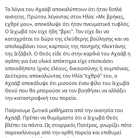
Τα λόγια του Αχαάβ αποκαλύπτουν ότι ήταν διπλά
ανόητος. Πρώτον, λέγοντας στον Ηλία: «Με βρήκες,
εχθρέ μου», αποκάλυψε ότι ήταν πνευματικά τυφλός.
Ο Ιεχωβά τον είχε ήδη “βρει”. Τον είχε δει να
καταχράται το δώρο της ελεύθερης βούλησης και να
απολαμβάνει τους καρπούς της πονηρής πλεκτάνης
της Ιεζάβελ. Ο Θεός είδε ότι στην καρδιά του Αχαάβ η
αγάπη για ένα υλικό απόκτημα είχε επισκιάσει
οποιοδήποτε ίχνος ελέους, δικαιοσύνης ή συμπόνιας.
Δεύτερον, αποκαλώντας τον Ηλία “εχθρό” του, ο
Αχαάβ αποκάλυψε ότι μισούσε έναν φίλο του Ιεχωβά
Θεού που θα μπορούσε να τον βοηθήσει να αλλάξει
την καταστροφική του πορεία.
Παίρνουμε ζωτικά μαθήματα από την ανοησία του
Αχαάβ. Πρέπει να θυμόμαστε ότι ο Ιεχωβά Θεός
βλέπει τα πάντα. Ως στοργικός Πατέρας, γνωρίζει πότε
παρεκκλίνουμε από την ορθή πορεία και επιθυμεί