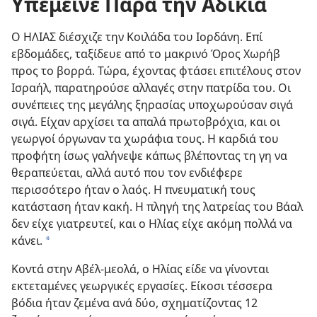
Υπέμεινε Παρά την Αδικία
Ο ΗΛΙΑΣ διέσχιζε την Κοιλάδα του Ιορδάνη. Επί
εβδομάδες, ταξίδευε από το μακρινό Όρος Χωρήβ
προς το βορρά. Τώρα, έχοντας φτάσει επιτέλους στον
Ισραήλ, παρατηρούσε αλλαγές στην πατρίδα του. Οι
συνέπειες της μεγάλης ξηρασίας υποχωρούσαν σιγά
σιγά. Είχαν αρχίσει τα απαλά πρωτοβρόχια, και οι
γεωργοί όργωναν τα χωράφια τους. Η καρδιά του
προφήτη ίσως γαλήνεψε κάπως βλέποντας τη γη να
θεραπεύεται, αλλά αυτό που τον ενδιέφερε
περισσότερο ήταν ο λαός. Η πνευματική τους
κατάσταση ήταν κακή. Η πληγή της λατρείας του Βάαλ
δεν είχε γιατρευτεί, και ο Ηλίας είχε ακόμη πολλά να
κάνει.
*
Κοντά στην Αβέλ-μεολά, ο Ηλίας είδε να γίνονται
εκτεταμένες γεωργικές εργασίες. Είκοσι τέσσερα
βόδια ήταν ζεμένα ανά δύο, σχηματίζοντας 12