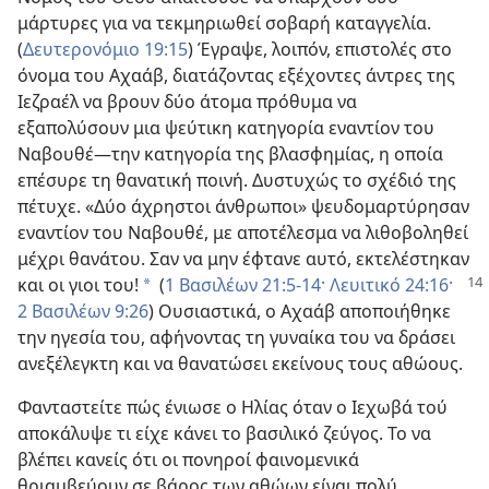
μάρτυρες για να τεκμηριωθεί σοβαρή καταγγελία.
(
Δευτερονόμιο 19:15
) Έγραψε, λοιπόν, επιστολές στο
όνομα του Αχαάβ, διατάζοντας εξέχοντες άντρες της
Ιεζραέλ να βρουν δύο άτομα πρόθυμα να
εξαπολύσουν μια ψεύτικη κατηγορία εναντίον του
Ναβουθέ​—την κατηγορία της βλασφημίας, η οποία
επέσυρε τη θανατική ποινή. Δυστυχώς το σχέδιό της
πέτυχε. «Δύο άχρηστοι άνθρωποι» ψευδομαρτύρησαν
εναντίον του Ναβουθέ, με αποτέλεσμα να λιθοβοληθεί
μέχρι θανάτου. Σαν να μην έφτανε αυτό, εκτελέστηκαν
και οι γιοι του!
(
1 Βασιλέων 21:5-14·
Λευιτικό
24:16·
*
2 Βασιλέων 9:26
) Ουσιαστικά, ο Αχαάβ αποποιήθηκε
την ηγεσία του, αφήνοντας τη γυναίκα του να δράσει
ανεξέλεγκτη και να θανατώσει εκείνους τους αθώους.
Φανταστείτε πώς ένιωσε ο Ηλίας όταν ο Ιεχωβά τού
αποκάλυψε τι είχε κάνει το βασιλικό ζεύγος. Το να
βλέπει κανείς ότι οι πονηροί φαινομενικά
θριαμβεύουν σε βάρος των αθώων είναι πολύ