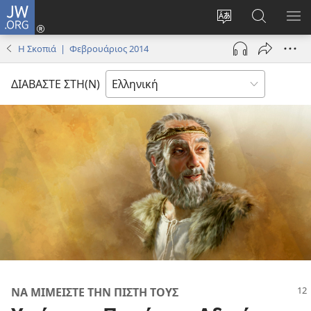
JW.ORG
Σύνδεση
(ανοίγει
Αλλαγή
Αναζήτησ
ΕΜ
νέο
γλώσσας
στο
ΜΕ
Η Σκοπιά | Φεβρουάριος 2014
παράθυρο)
ιστότοπου
JW.ORG
ΔΙΑΒΑΣΤΕ ΣΤΗ(Ν)
ΝΑ ΜΙΜΕΙΣΤΕ ΤΗΝ ΠΙΣΤΗ ΤΟΥΣ