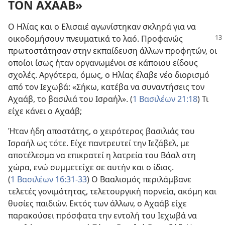
ΤΟΝ ΑΧΑΑΒ»
Ο Ηλίας και ο Ελισαιέ αγωνίστηκαν σκληρά για να
οικοδομήσουν πνευματικά το λαό. Προφανώς
πρωτοστάτησαν στην εκπαίδευση άλλων προφητών, οι
οποίοι ίσως ήταν οργανωμένοι σε κάποιου είδους
σχολές. Αργότερα, όμως, ο Ηλίας έλαβε νέο διορισμό
από τον Ιεχωβά: «Σήκω, κατέβα να συναντήσεις τον
Αχαάβ, το βασιλιά του Ισραήλ». (
1 Βασιλέων 21:18
) Τι
είχε κάνει ο Αχαάβ;
Ήταν ήδη αποστάτης, ο χειρότερος βασιλιάς του
Ισραήλ ως τότε. Είχε παντρευτεί την Ιεζάβελ, με
αποτέλεσμα να επικρατεί η λατρεία του Βάαλ στη
χώρα, ενώ συμμετείχε σε αυτήν και ο ίδιος.
(
1 Βασιλέων 16:31-33
) Ο Βααλισμός περιλάμβανε
τελετές γονιμότητας, τελετουργική πορνεία, ακόμη και
θυσίες παιδιών. Εκτός των άλλων, ο Αχαάβ είχε
παρακούσει πρόσφατα την εντολή του Ιεχωβά να