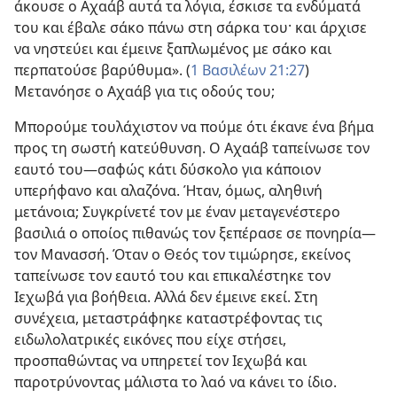
άκουσε ο Αχαάβ αυτά τα λόγια, έσκισε τα ενδύματά
του και έβαλε σάκο πάνω στη σάρκα του· και άρχισε
να νηστεύει και έμεινε ξαπλωμένος με σάκο και
περπατούσε βαρύθυμα». (
1 Βασιλέων 21:27
)
Μετανόησε ο Αχαάβ για τις οδούς του;
Μπορούμε τουλάχιστον να πούμε ότι έκανε ένα βήμα
προς τη σωστή κατεύθυνση. Ο Αχαάβ ταπείνωσε τον
εαυτό του​—σαφώς κάτι δύσκολο για κάποιον
υπερήφανο και αλαζόνα. Ήταν, όμως, αληθινή
μετάνοια; Συγκρίνετέ τον με έναν μεταγενέστερο
βασιλιά ο οποίος πιθανώς τον ξεπέρασε σε πονηρία​—
τον Μανασσή. Όταν ο Θεός τον τιμώρησε, εκείνος
ταπείνωσε τον εαυτό του και επικαλέστηκε τον
Ιεχωβά για βοήθεια. Αλλά δεν έμεινε εκεί. Στη
συνέχεια, μεταστράφηκε καταστρέφοντας τις
ειδωλολατρικές εικόνες που είχε στήσει,
προσπαθώντας να υπηρετεί τον Ιεχωβά και
παροτρύνοντας μάλιστα το λαό να κάνει το ίδιο.