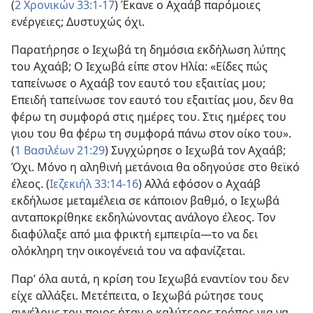
(
2 Χρονικών 33:1-17
) Έκανε ο Αχαάβ παρόμοιες
ενέργειες; Δυστυχώς όχι.
Παρατήρησε ο Ιεχωβά τη δημόσια εκδήλωση λύπης
του Αχαάβ; Ο Ιεχωβά είπε στον Ηλία: «Είδες πώς
ταπείνωσε ο Αχαάβ τον εαυτό του εξαιτίας μου;
Επειδή ταπείνωσε τον εαυτό του εξαιτίας μου, δεν θα
φέρω τη συμφορά στις ημέρες του. Στις ημέρες του
γιου του θα φέρω τη συμφορά πάνω στον οίκο του».
(
1 Βασιλέων 21:29
) Συγχώρησε ο Ιεχωβά τον Αχαάβ;
Όχι. Μόνο η αληθινή μετάνοια θα οδηγούσε στο θεϊκό
έλεος. (
Ιεζεκιήλ 33:14-16
) Αλλά εφόσον ο Αχαάβ
εκδήλωσε μεταμέλεια σε κάποιον βαθμό, ο Ιεχωβά
ανταποκρίθηκε εκδηλώνοντας ανάλογο έλεος. Τον
διαφύλαξε από μια φρικτή εμπειρία​—το να δει
ολόκληρη την οικογένειά του να αφανίζεται.
Παρ’ όλα αυτά, η κρίση του Ιεχωβά εναντίον του δεν
είχε αλλάξει. Μετέπειτα, ο Ιεχωβά ρώτησε τους
αγγέλους του ποιος ήταν ο καλύτερος τρόπος για να