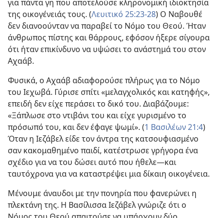
για πάντα γη που αποτελούσε κληρονομική ιδιοκτησία
της οικογένειάς τους. (
Λευιτικό 25:23-28
) Ο Ναβουθέ
δεν διανοούνταν να παραβεί το Νόμο του Θεού. Ήταν
άνθρωπος πίστης και θάρρους, εφόσον ήξερε σίγουρα
ότι ήταν επικίνδυνο να υψώσει το ανάστημά του στον
Αχαάβ.
Φυσικά, ο Αχαάβ αδιαφορούσε πλήρως για το Νόμο
του Ιεχωβά. Γύρισε σπίτι «μελαγχολικός και κατηφής»,
επειδή δεν είχε περάσει το δικό του. Διαβάζουμε:
«Ξάπλωσε στο ντιβάνι του και είχε γυρισμένο το
πρόσωπό του, και δεν έφαγε ψωμί». (
1 Βασιλέων 21:4
)
Όταν η Ιεζάβελ είδε τον άντρα της κατσουφιασμένο
σαν κακομαθημένο παιδί, κατέστρωσε γρήγορα ένα
σχέδιο για να του δώσει αυτό που ήθελε​—και
ταυτόχρονα για να καταστρέψει μια δίκαιη οικογένεια.
Μένουμε άναυδοι με την πονηρία που φανερώνει η
πλεκτάνη της. Η Βασίλισσα Ιεζάβελ γνώριζε ότι ο
Νόμος του Θεού απαιτούσε να υπάρχουν δύο