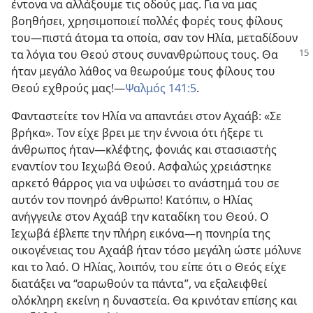
έντονα να αλλάξουμε τις οδούς μας. Για να μας
βοηθήσει, χρησιμοποιεί πολλές φορές τους φίλους
του​—πιστά άτομα τα οποία, σαν τον Ηλία, μεταδίδουν
τα λόγια του Θεού στους συνανθρώπους τους.
Θα
ήταν μεγάλο λάθος να θεωρούμε τους φίλους του
Θεού εχθρούς μας!​—
Ψαλμός 141:5
.
Φανταστείτε τον Ηλία να απαντάει στον Αχαάβ: «Σε
βρήκα». Τον είχε βρει με την έννοια ότι ήξερε τι
άνθρωπος ήταν​—κλέφτης, φονιάς και στασιαστής
εναντίον του Ιεχωβά Θεού. Ασφαλώς χρειάστηκε
αρκετό θάρρος για να υψώσει το ανάστημά του σε
αυτόν τον πονηρό άνθρωπο! Κατόπιν, ο Ηλίας
ανήγγειλε στον Αχαάβ την καταδίκη του Θεού. Ο
Ιεχωβά έβλεπε την πλήρη εικόνα​—η πονηρία της
οικογένειας του Αχαάβ ήταν τόσο μεγάλη ώστε μόλυνε
και το λαό. Ο Ηλίας, λοιπόν, του είπε ότι ο Θεός είχε
διατάξει να “σαρωθούν τα πάντα”, να εξαλειφθεί
ολόκληρη εκείνη η δυναστεία. Θα κρινόταν επίσης και