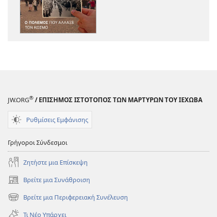
Η
Η
ΣΚΟΠΙΑ
ΣΚΟΠΙΑ
Ο
Ο
Πόλεμος
Πόλεμος
που
που
Άλλαξε
Άλλαξε
τον
τον
Κόσμο
Κόσμο
®
JW.ORG
/ ΕΠΙΣΗΜΟΣ ΙΣΤΟΤΟΠΟΣ ΤΩΝ ΜΑΡΤΥΡΩΝ ΤΟΥ ΙΕΧΩΒΑ
Ρυθμίσεις Εμφάνισης
Γρήγοροι Σύνδεσμοι
Ζητήστε μια Επίσκεψη
Βρείτε μια Συνάθροιση
(ανοίγει
νέο
Βρείτε μια Περιφερειακή Συνέλευση
(ανοίγει
παράθυρο)
νέο
Τι Νέο Υπάρχει