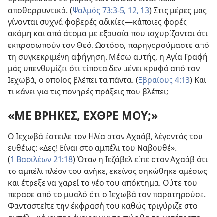
αποθαρρυντικό. (
Ψαλμός 73:3-5,
12, 13
) Στις μέρες μας
γίνονται συχνά φοβερές αδικίες​—κάποιες φορές
ακόμη και από άτομα με εξουσία που ισχυρίζονται ότι
εκπροσωπούν τον Θεό. Ωστόσο, παρηγορούμαστε από
τη συγκεκριμένη αφήγηση. Μέσω αυτής, η Αγία Γραφή
μάς υπενθυμίζει ότι τίποτα δεν μένει κρυφό από τον
Ιεχωβά, ο οποίος βλέπει τα πάντα. (
Εβραίους 4:13
) Και
τι κάνει για τις πονηρές πράξεις που βλέπει;
«ΜΕ ΒΡΗΚΕΣ, ΕΧΘΡΕ ΜΟΥ;»
Ο Ιεχωβά έστειλε τον Ηλία στον Αχαάβ, λέγοντάς του
ευθέως: «Δες! Είναι στο αμπέλι του Ναβουθέ».
(
1 Βασιλέων 21:18
) Όταν η Ιεζάβελ είπε στον Αχαάβ ότι
το αμπέλι πλέον του ανήκε, εκείνος σηκώθηκε αμέσως
και έτρεξε να χαρεί το νέο του απόκτημα. Ούτε του
πέρασε από το μυαλό ότι ο Ιεχωβά τον παρατηρούσε.
Φανταστείτε την έκφρασή του καθώς τριγύριζε στο