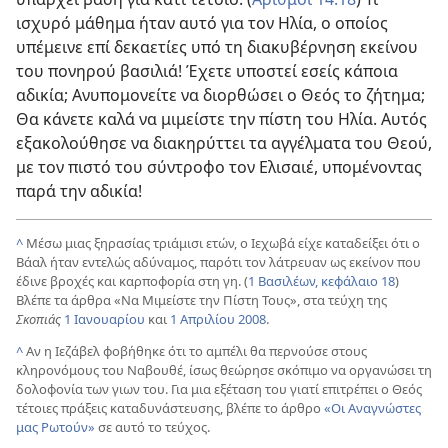
ισχυρό μάθημα ήταν αυτό για τον Ηλία, ο οποίος
υπέμεινε επί δεκαετίες υπό τη διακυβέρνηση εκείνου
του πονηρού βασιλιά! Έχετε υποστεί εσείς κάποια
αδικία; Ανυπομονείτε να διορθώσει ο Θεός το ζήτημα;
Θα κάνετε καλά να μιμείστε την πίστη του Ηλία. Αυτός
εξακολούθησε να διακηρύττει τα αγγέλματα του Θεού,
με τον πιστό του σύντροφο τον Ελισαιέ, υπομένοντας
παρά την αδικία!
^
Μέσω μιας ξηρασίας τριάμισι ετών, ο Ιεχωβά είχε καταδείξει ότι ο
Βάαλ ήταν εντελώς αδύναμος, παρότι τον λάτρευαν ως εκείνον που
έδινε βροχές και καρποφορία στη γη. (
1 Βασιλέων, κεφάλαιο 18
)
Βλέπε τα άρθρα «Να Μιμείστε την Πίστη Τους», στα τεύχη της
Σκοπιάς
1 Ιανουαρίου
και
1 Απριλίου 2008
.
^
Αν η Ιεζάβελ φοβήθηκε ότι το αμπέλι θα περνούσε στους
κληρονόμους του Ναβουθέ, ίσως θεώρησε σκόπιμο να οργανώσει τη
δολοφονία των γιων του. Για μια εξέταση του γιατί επιτρέπει ο Θεός
τέτοιες πράξεις καταδυνάστευσης, βλέπε το άρθρο
«Οι Αναγνώστες
μας Ρωτούν»
σε αυτό το τεύχος.