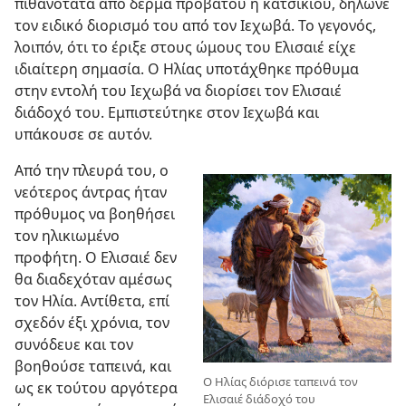
πιθανότατα από δέρμα προβάτου ή κατσικιού, δήλωνε
τον ειδικό διορισμό του από τον Ιεχωβά. Το γεγονός,
λοιπόν, ότι το έριξε στους ώμους του Ελισαιέ είχε
ιδιαίτερη σημασία. Ο Ηλίας υποτάχθηκε πρόθυμα
στην εντολή του Ιεχωβά να διορίσει τον Ελισαιέ
διάδοχό του. Εμπιστεύτηκε στον Ιεχωβά και
υπάκουσε σε αυτόν.
Από την πλευρά του, ο
νεότερος άντρας ήταν
πρόθυμος να βοηθήσει
τον ηλικιωμένο
προφήτη. Ο Ελισαιέ δεν
θα διαδεχόταν αμέσως
τον Ηλία. Αντίθετα, επί
σχεδόν έξι χρόνια, τον
συνόδευε και τον
βοηθούσε ταπεινά, και
Ο Ηλίας διόρισε ταπεινά τον
ως εκ τούτου αργότερα
Ελισαιέ διάδοχό του