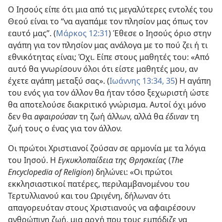
Ο Ιησούς είπε ότι μια από τις μεγαλύτερες εντολές του
Θεού είναι το “να αγαπάμε τον πλησίον μας όπως τον
εαυτό μας”. (
Μάρκος 12:31
) Έθεσε ο Ιησούς όριο στην
αγάπη για τον πλησίον μας ανάλογα με το πού ζει ή τι
εθνικότητας είναι; Όχι. Είπε στους μαθητές του: «Από
αυτό θα γνωρίσουν όλοι ότι είστε μαθητές μου, αν
έχετε αγάπη μεταξύ σας». (
Ιωάννης 13:34, 35
) Η αγάπη
του ενός για τον άλλον θα ήταν τόσο ξεχωριστή ώστε
θα αποτελούσε διακριτικό γνώρισμα. Αυτοί όχι μόνο
δεν θα
αφαιρούσαν
τη ζωή άλλων, αλλά θα
έδιναν
τη
ζωή τους ο ένας για τον άλλον.
Οι πρώτοι Χριστιανοί ζούσαν σε αρμονία με τα λόγια
του Ιησού. Η
Εγκυκλοπαίδεια της Θρησκείας
(
The
Encyclopedia of Religion
) δηλώνει: «Οι πρώτοι
εκκλησιαστικοί πατέρες, περιλαμβανομένου του
Τερτυλλιανού και του Ωριγένη, δήλωναν ότι
απαγορευόταν στους Χριστιανούς να αφαιρέσουν
ανθρώπινη ζωή, μια αρχή που τους εμπόδιζε να