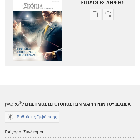
ΕΠΙΛΟΓΕΣ ΛΗΨΗΣ
Επιλογές
Επιλογές
λήψης
λήψης
εκδόσεων
ηχογραφήσε
Η
Η
ΣΚΟΠΙΑ
ΣΚΟΠΙΑ
Πρέπει
Πρέπει
να
να
Εμπιστεύεστε
Εμπιστεύεστ
τη
τη
Θρησκεία;
Θρησκεία;
®
JW.ORG
/ ΕΠΙΣΗΜΟΣ ΙΣΤΟΤΟΠΟΣ ΤΩΝ ΜΑΡΤΥΡΩΝ ΤΟΥ ΙΕΧΩΒΑ
Ρυθμίσεις Εμφάνισης
Γρήγοροι Σύνδεσμοι