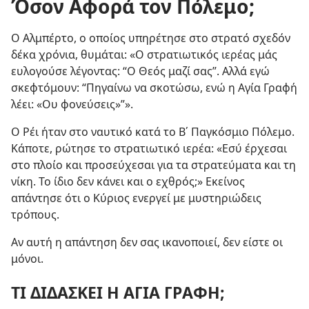
Όσον Αφορά τον Πόλεμο;
Ο Αλμπέρτο, ο οποίος υπηρέτησε στο στρατό σχεδόν
δέκα χρόνια, θυμάται: «Ο στρατιωτικός ιερέας μάς
ευλογούσε λέγοντας: “Ο Θεός μαζί σας”. Αλλά εγώ
σκεφτόμουν: “Πηγαίνω να σκοτώσω, ενώ η Αγία Γραφή
λέει: «Ου φονεύσεις»”».
Ο Ρέι ήταν στο ναυτικό κατά το Β΄ Παγκόσμιο Πόλεμο.
Κάποτε, ρώτησε το στρατιωτικό ιερέα: «Εσύ έρχεσαι
στο πλοίο και προσεύχεσαι για τα στρατεύματα και τη
νίκη. Το ίδιο δεν κάνει και ο εχθρός;» Εκείνος
απάντησε ότι ο Κύριος ενεργεί με μυστηριώδεις
τρόπους.
Αν αυτή η απάντηση δεν σας ικανοποιεί, δεν είστε οι
μόνοι.
ΤΙ ΔΙΔΑΣΚΕΙ Η ΑΓΙΑ ΓΡΑΦΗ;