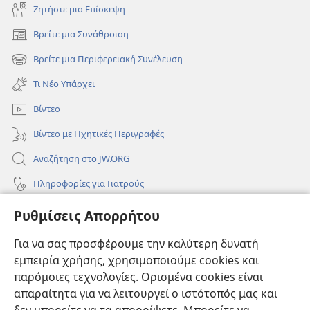
Ζητήστε μια Επίσκεψη
Βρείτε μια Συνάθροιση
(ανοίγει
νέο
Βρείτε μια Περιφερειακή Συνέλευση
(ανοίγει
παράθυρο)
νέο
Τι Νέο Υπάρχει
παράθυρο)
Βίντεο
Βίντεο με Ηχητικές Περιγραφές
Αναζήτηση στο JW.ORG
Πληροφορίες για Γιατρούς
Πληροφορίες για Επίσημους Φορείς και ΜΜΕ
Ρυθμίσεις Απορρήτου
Βοήθεια
Για να σας προσφέρουμε την καλύτερη δυνατή
εμπειρία χρήσης, χρησιμοποιούμε cookies και
Συνεισφορές
(ανοίγει
παρόμοιες τεχνολογίες. Ορισμένα cookies είναι
νέο
απαραίτητα για να λειτουργεί ο ιστότοπός μας και
παράθυρο)
ΔΙΑΔΙΚΤΥΑΚΗ ΒΙΒΛΙΟΘΗΚΗ της Σκοπιάς™