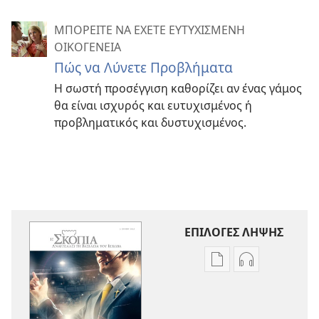
ΜΠΟΡΕΙΤΕ ΝΑ ΕΧΕΤΕ ΕΥΤΥΧΙΣΜΕΝΗ
ΟΙΚΟΓΕΝΕΙΑ
Πώς να Λύνετε Προβλήματα
Η σωστή προσέγγιση καθορίζει αν ένας γάμος
θα είναι ισχυρός και ευτυχισμένος ή
προβληματικός και δυστυχισμένος.
ΕΠΙΛΟΓΕΣ ΛΗΨΗΣ
Επιλογές
Επιλογές
λήψης
λήψης
εκδόσεων
ηχογραφήσε
Η
Η