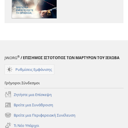
ΣΚΟΠΙΑ
ΣΚΟΠΙΑ
Πρέπει
Πρέπει
να
να
Εμπιστεύεστε
Εμπιστεύεστ
τη
τη
Θρησκεία;
Θρησκεία;
®
JW.ORG
/ ΕΠΙΣΗΜΟΣ ΙΣΤΟΤΟΠΟΣ ΤΩΝ ΜΑΡΤΥΡΩΝ ΤΟΥ ΙΕΧΩΒΑ
Ρυθμίσεις Εμφάνισης
Γρήγοροι Σύνδεσμοι
Ζητήστε μια Επίσκεψη
Βρείτε μια Συνάθροιση
(ανοίγει
νέο
Βρείτε μια Περιφερειακή Συνέλευση
(ανοίγει
παράθυρο)
νέο
Τι Νέο Υπάρχει