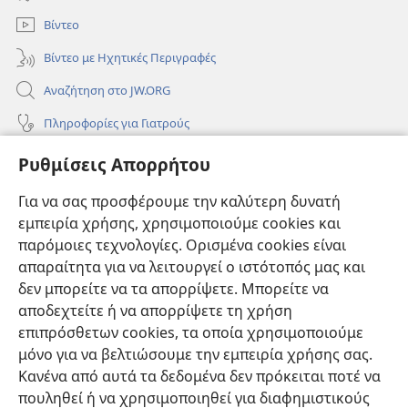
παράθυρο)
Βίντεο
Βίντεο με Ηχητικές Περιγραφές
Αναζήτηση στο JW.ORG
Πληροφορίες για Γιατρούς
Πληροφορίες για Επίσημους Φορείς και ΜΜΕ
Ρυθμίσεις Απορρήτου
Βοήθεια
Για να σας προσφέρουμε την καλύτερη δυνατή
εμπειρία χρήσης, χρησιμοποιούμε cookies και
Συνεισφορές
(ανοίγει
παρόμοιες τεχνολογίες. Ορισμένα cookies είναι
νέο
απαραίτητα για να λειτουργεί ο ιστότοπός μας και
παράθυρο)
ΔΙΑΔΙΚΤΥΑΚΗ ΒΙΒΛΙΟΘΗΚΗ της Σκοπιάς™
δεν μπορείτε να τα απορρίψετε. Μπορείτε να
(ανοίγει
αποδεχτείτε ή να απορρίψετε τη χρήση
νέο
®
JW Hub
παράθυρο)
επιπρόσθετων cookies, τα οποία χρησιμοποιούμε
(ανοίγει
νέο
μόνο για να βελτιώσουμε την εμπειρία χρήσης σας.
®
JW Library
παράθυρο)
Κανένα από αυτά τα δεδομένα δεν πρόκειται ποτέ να
πουληθεί ή να χρησιμοποιηθεί για διαφημιστικούς
Βιβλιοθήκη της Σκοπιάς