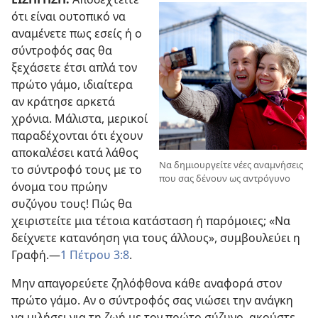
ότι είναι ουτοπικό να
αναμένετε πως εσείς ή ο
σύντροφός σας θα
ξεχάσετε έτσι απλά τον
πρώτο γάμο, ιδιαίτερα
αν κράτησε αρκετά
χρόνια. Μάλιστα, μερικοί
παραδέχονται ότι έχουν
αποκαλέσει κατά λάθος
Να δημιουργείτε νέες αναμνήσεις
το σύντροφό τους με το
που σας δένουν ως αντρόγυνο
όνομα του πρώην
συζύγου τους! Πώς θα
χειριστείτε μια τέτοια κατάσταση ή παρόμοιες; «Να
δείχνετε κατανόηση για τους άλλους», συμβουλεύει η
Γραφή.
—
1 Πέτρου 3:8
.
Μην απαγορεύετε ζηλόφθονα κάθε αναφορά στον
πρώτο γάμο. Αν ο σύντροφός σας νιώσει την ανάγκη
να μιλήσει για τη ζωή με τον πρώτο σύζυγο, ακούστε