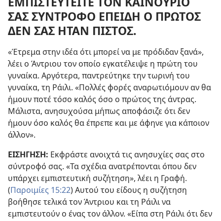
ΕΜΠΙΣΤΕΥΤΕΙΤΕ ΤΟΝ ΚΑΙΝΟΥΡΙΟ
ΣΑΣ ΣΥΝΤΡΟΦΟ ΕΠΕΙΔΗ Ο ΠΡΩΤΟΣ
ΔΕΝ ΣΑΣ ΗΤΑΝ ΠΙΣΤΟΣ.
«Έτρεμα στην ιδέα ότι μπορεί να με πρόδιδαν ξανά»,
λέει ο Άντριου τον οποίο εγκατέλειψε η πρώτη του
γυναίκα. Αργότερα, παντρεύτηκε την τωρινή του
γυναίκα, τη Ράιλι. «Πολλές φορές αναρωτιόμουν αν θα
ήμουν ποτέ τόσο καλός όσο ο πρώτος της άντρας.
Μάλιστα, ανησυχούσα μήπως αποφάσιζε ότι δεν
ήμουν όσο καλός θα έπρεπε και με άφηνε για κάποιον
άλλον».
ΕΙΣΗΓΗΣΗ:
Εκφράστε ανοιχτά τις ανησυχίες σας στο
σύντροφό σας. «Τα σχέδια ανατρέπονται όπου δεν
υπάρχει εμπιστευτική συζήτηση», λέει η Γραφή.
(
Παροιμίες 15:22
) Αυτού του είδους η συζήτηση
βοήθησε τελικά τον Άντριου και τη Ράιλι να
εμπιστευτούν ο ένας τον άλλον. «Είπα στη Ράιλι ότι δεν