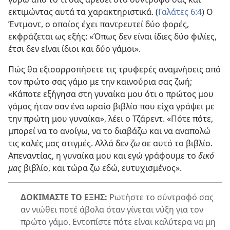
εκτιμώντας αυτά τα χαρακτηριστικά. (
Γαλάτες 6:4
) Ο
Έντμοντ, ο οποίος έχει παντρευτεί δύο φορές,
εκφράζεται ως εξής: «Όπως δεν είναι ίδιες δύο φιλίες,
έτσι δεν είναι ίδιοι και δύο γάμοι».
Πώς θα εξισορροπήσετε τις τρυφερές αναμνήσεις από
τον πρώτο σας γάμο με την καινούρια σας ζωή;
«Κάποτε εξήγησα στη γυναίκα μου ότι ο πρώτος μου
γάμος ήταν σαν ένα ωραίο βιβλίο που είχα γράψει με
την πρώτη μου γυναίκα», λέει ο Τζάρεντ. «Πότε πότε,
μπορεί να το ανοίγω, να το διαβάζω και να αναπολώ
τις καλές μας στιγμές. Αλλά δεν
ζω
σε αυτό το βιβλίο.
Απεναντίας, η γυναίκα μου και εγώ γράφουμε το
δικό
μας
βιβλίο, και τώρα ζω εδώ, ευτυχισμένος».
ΔΟΚΙΜΑΣΤΕ ΤΟ ΕΞΗΣ:
Ρωτήστε το σύντροφό σας
αν νιώθει ποτέ άβολα όταν γίνεται νύξη για τον
πρώτο γάμο. Εντοπίστε πότε είναι καλύτερα να μη