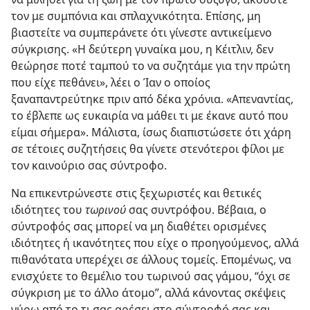
τον με συμπόνια και σπλαχνικότητα. Επίσης, μη
βιαστείτε να συμπεράνετε ότι γίνεστε αντικείμενο
σύγκρισης. «Η δεύτερη γυναίκα μου, η Κέιτλιν, δεν
θεώρησε ποτέ ταμπού το να συζητάμε για την πρώτη
που είχε πεθάνει», λέει ο Ίαν ο οποίος
ξαναπαντρεύτηκε πριν από δέκα χρόνια. «Απεναντίας,
το έβλεπε ως ευκαιρία να μάθει τι με έκανε αυτό που
είμαι σήμερα». Μάλιστα, ίσως διαπιστώσετε ότι χάρη
σε τέτοιες συζητήσεις θα γίνετε στενότεροι φίλοι με
τον καινούριο σας σύντροφο.
Να επικεντρώνεστε στις ξεχωριστές και θετικές
ιδιότητες του
τωρινού
σας συντρόφου. Βέβαια, ο
σύντροφός σας μπορεί να μη διαθέτει ορισμένες
ιδιότητες ή ικανότητες που είχε ο προηγούμενος, αλλά
πιθανότατα υπερέχει σε άλλους τομείς. Επομένως, να
ενισχύετε το θεμέλιο του τωρινού σας γάμου, “όχι σε
σύγκριση με το άλλο άτομο”, αλλά κάνοντας σκέψεις
γύρω από το τι σας αρέσει στο σύντροφό σας και