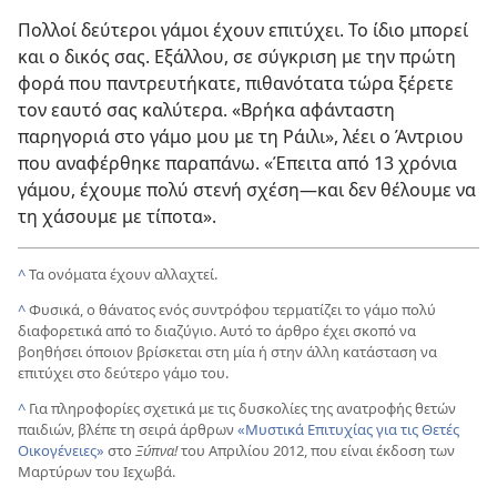
Πολλοί δεύτεροι γάμοι έχουν επιτύχει. Το ίδιο μπορεί
και ο δικός σας. Εξάλλου, σε σύγκριση με την πρώτη
φορά που παντρευτήκατε, πιθανότατα τώρα ξέρετε
τον εαυτό σας καλύτερα. «Βρήκα αφάνταστη
παρηγοριά στο γάμο μου με τη Ράιλι», λέει ο Άντριου
που αναφέρθηκε παραπάνω. «Έπειτα από 13 χρόνια
γάμου, έχουμε πολύ στενή σχέση
—και δεν θέλουμε να
τη χάσουμε με τίποτα».
^
Τα ονόματα έχουν αλλαχτεί.
^
Φυσικά, ο θάνατος ενός συντρόφου τερματίζει το γάμο πολύ
διαφορετικά από το διαζύγιο. Αυτό το άρθρο έχει σκοπό να
βοηθήσει όποιον βρίσκεται στη μία ή στην άλλη κατάσταση να
επιτύχει στο δεύτερο γάμο του.
^
Για πληροφορίες σχετικά με τις δυσκολίες της ανατροφής θετών
παιδιών, βλέπε τη σειρά άρθρων
«Μυστικά Επιτυχίας για τις Θετές
Οικογένειες»
στο
Ξύπνα!
του Απριλίου 2012, που είναι έκδοση των
Μαρτύρων του Ιεχωβά.