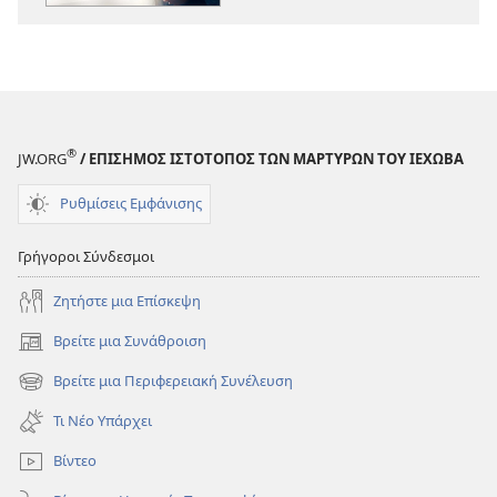
να
να
Εμπιστεύεστε
Εμπιστεύεστ
τη
τη
Θρησκεία;
Θρησκεία;
®
JW.ORG
/ ΕΠΙΣΗΜΟΣ ΙΣΤΟΤΟΠΟΣ ΤΩΝ ΜΑΡΤΥΡΩΝ ΤΟΥ ΙΕΧΩΒΑ
Ρυθμίσεις Εμφάνισης
Γρήγοροι Σύνδεσμοι
Ζητήστε μια Επίσκεψη
Βρείτε μια Συνάθροιση
(ανοίγει
νέο
Βρείτε μια Περιφερειακή Συνέλευση
(ανοίγει
παράθυρο)
νέο
Τι Νέο Υπάρχει
παράθυρο)
Βίντεο