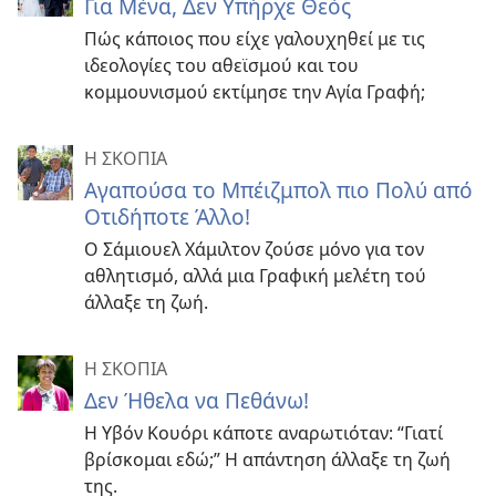
Για Μένα, Δεν Υπήρχε Θεός
Πώς κάποιος που είχε γαλουχηθεί με τις
ιδεολογίες του αθεϊσμού και του
κομμουνισμού εκτίμησε την Αγία Γραφή;
Η ΣΚΟΠΙΑ
Αγαπούσα το Μπέιζμπολ πιο Πολύ από
Οτιδήποτε Άλλο!
Ο Σάμιουελ Χάμιλτον ζούσε μόνο για τον
αθλητισμό, αλλά μια Γραφική μελέτη τού
άλλαξε τη ζωή.
Η ΣΚΟΠΙΑ
Δεν Ήθελα να Πεθάνω!
Η Υβόν Κουόρι κάποτε αναρωτιόταν: “Γιατί
βρίσκομαι εδώ;” Η απάντηση άλλαξε τη ζωή
της.