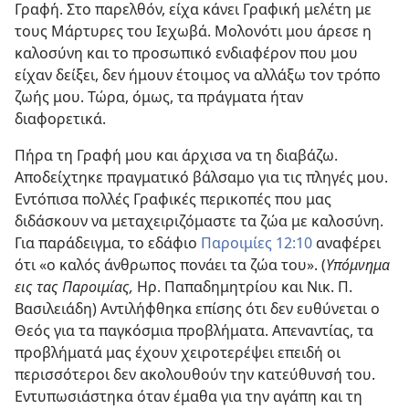
Γραφή. Στο παρελθόν, είχα κάνει Γραφική μελέτη με
τους Μάρτυρες του Ιεχωβά. Μολονότι μου άρεσε η
καλοσύνη και το προσωπικό ενδιαφέρον που μου
είχαν δείξει,
δεν ήμουν έτοιμος να αλλάξω τον τρόπο
ζωής μου. Τώρα, όμως, τα πράγματα ήταν
διαφορετικά.
Πήρα τη Γραφή μου και άρχισα να τη διαβάζω.
Αποδείχτηκε πραγματικό βάλσαμο για τις πληγές μου.
Εντόπισα πολλές Γραφικές περικοπές που μας
διδάσκουν να μεταχειριζόμαστε τα ζώα με καλοσύνη.
Για παράδειγμα, το εδάφιο
Παροιμίες 12:10
αναφέρει
ότι «ο καλός άνθρωπος πονάει τα ζώα του». (
Υπόμνημα
εις τας Παροιμίας,
Ηρ. Παπαδημητρίου και Νικ. Π.
Βασιλειάδη) Αντιλήφθηκα επίσης ότι δεν ευθύνεται ο
Θεός για τα παγκόσμια προβλήματα. Απεναντίας, τα
προβλήματά μας έχουν χειροτερέψει επειδή οι
περισσότεροι δεν ακολουθούν την κατεύθυνσή του.
Εντυπωσιάστηκα όταν έμαθα για την αγάπη και τη