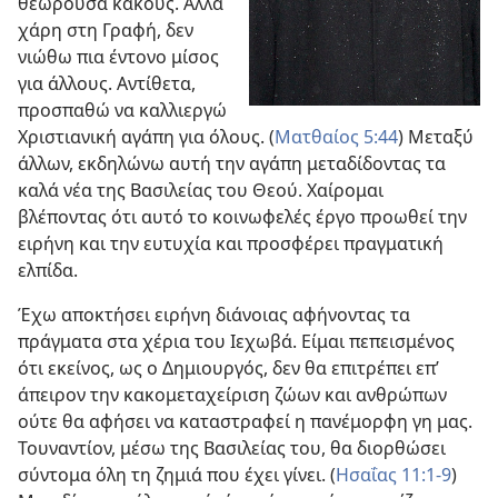
θεωρούσα κακούς. Αλλά
χάρη στη Γραφή, δεν
νιώθω πια έντονο μίσος
για άλλους. Αντίθετα,
προσπαθώ να καλλιεργώ
Χριστιανική αγάπη για όλους. (
Ματθαίος 5:44
) Μεταξύ
άλλων, εκδηλώνω αυτή την αγάπη μεταδίδοντας τα
καλά νέα της Βασιλείας του Θεού. Χαίρομαι
βλέποντας ότι αυτό το κοινωφελές έργο προωθεί την
ειρήνη και την ευτυχία και προσφέρει πραγματική
ελπίδα.
Έχω αποκτήσει ειρήνη διάνοιας αφήνοντας τα
πράγματα στα χέρια του Ιεχωβά. Είμαι πεπεισμένος
ότι εκείνος, ως ο Δημιουργός, δεν θα επιτρέπει επ’
άπειρον την κακομεταχείριση ζώων και ανθρώπων
ούτε θα αφήσει να καταστραφεί η πανέμορφη γη μας.
Τουναντίον, μέσω της Βασιλείας του, θα διορθώσει
σύντομα όλη τη ζημιά που έχει γίνει. (
Ησαΐας 11:1-9
)