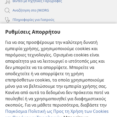
Βίντεο με Ηχητικές Περιγραφές
Αναζήτηση στο JW.ORG
Πληροφορίες για Γιατρούς
Πληροφορίες για Επίσημους Φορείς και ΜΜΕ
Ρυθμίσεις Απορρήτου
Βοήθεια
Για να σας προσφέρουμε την καλύτερη δυνατή
εμπειρία χρήσης, χρησιμοποιούμε cookies και
Συνεισφορές
(ανοίγει
παρόμοιες τεχνολογίες. Ορισμένα cookies είναι
νέο
απαραίτητα για να λειτουργεί ο ιστότοπός μας και
παράθυρο)
ΔΙΑΔΙΚΤΥΑΚΗ ΒΙΒΛΙΟΘΗΚΗ της Σκοπιάς™
δεν μπορείτε να τα απορρίψετε. Μπορείτε να
(ανοίγει
αποδεχτείτε ή να απορρίψετε τη χρήση
νέο
®
JW Hub
παράθυρο)
επιπρόσθετων cookies, τα οποία χρησιμοποιούμε
(ανοίγει
νέο
μόνο για να βελτιώσουμε την εμπειρία χρήσης σας.
®
JW Library
παράθυρο)
Κανένα από αυτά τα δεδομένα δεν πρόκειται ποτέ να
πουληθεί ή να χρησιμοποιηθεί για διαφημιστικούς
Βιβλιοθήκη της Σκοπιάς
σκοπούς. Για να μάθετε περισσότερα, διαβάστε την
Παγκόσμια Πολιτική ως Προς τη Χρήση των Cookies