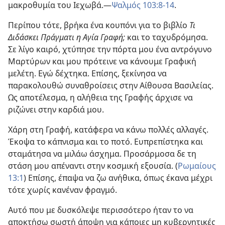
μακροθυμία του Ιεχωβά.
—
Ψαλμός 103:8-14
.
Περίπου τότε, βρήκα ένα κουπόνι για το βιβλίο
Τι
Διδάσκει Πράγματι η Αγία Γραφή;
και το ταχυδρόμησα.
Σε λίγο καιρό, χτύπησε την πόρτα μου ένα αντρόγυνο
Μαρτύρων και μου πρότεινε να κάνουμε Γραφική
μελέτη. Εγώ δέχτηκα. Επίσης, ξεκίνησα να
παρακολουθώ συναθροίσεις στην Αίθουσα Βασιλείας.
Ως αποτέλεσμα, η αλήθεια της Γραφής άρχισε να
ριζώνει στην καρδιά μου.
Χάρη στη Γραφή, κατάφερα να κάνω πολλές αλλαγές.
Έκοψα το κάπνισμα και το ποτό. Ευπρεπίστηκα και
σταμάτησα να μιλάω άσχημα. Προσάρμοσα δε τη
στάση μου απέναντι στην κοσμική εξουσία. (
Ρωμαίους
13:1
) Επίσης, έπαψα να ζω ανήθικα, όπως έκανα μέχρι
τότε χωρίς κανέναν φραγμό.
Αυτό που με δυσκόλεψε περισσότερο ήταν το να
αποκτήσω σωστή άποψη για κάποιες μη κυβερνητικές