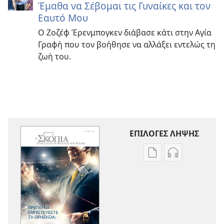
Έμαθα να Σέβομαι τις Γυναίκες και τον
Εαυτό Μου
Ο Ζοζέφ Έρενμπογκεν διάβασε κάτι στην Αγία
Γραφή που τον βοήθησε να αλλάξει εντελώς τη
ζωή του.
ΕΠΙΛΟΓΕΣ ΛΗΨΗΣ
Επιλογές
Επιλογές
λήψης
λήψης
εκδόσεων
ηχογραφήσε
Η
Η
ΣΚΟΠΙΑ
ΣΚΟΠΙΑ
Πρέπει
Πρέπει