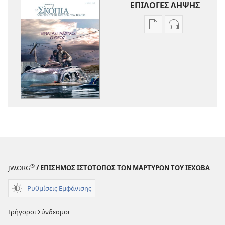
ΕΠΙΛΟΓΕΣ ΛΗΨΗΣ
Επιλογές
Επιλογές
λήψης
λήψης
εκδόσεων
ηχογραφήσε
Η
Η
ΣΚΟΠΙΑ
ΣΚΟΠΙΑ
Είναι
Είναι
Άσπλαχνος
Άσπλαχνος
ο
ο
Θεός;
Θεός;
®
JW.ORG
/ ΕΠΙΣΗΜΟΣ ΙΣΤΟΤΟΠΟΣ ΤΩΝ ΜΑΡΤΥΡΩΝ ΤΟΥ ΙΕΧΩΒΑ
Ρυθμίσεις Εμφάνισης
Γρήγοροι Σύνδεσμοι