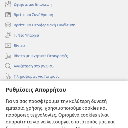
Ζητήστε μια Επίσκεψη
Βρείτε μια Συνάθροιση
(ανοίγει
νέο
Βρείτε μια Περιφερειακή Συνέλευση
(ανοίγει
παράθυρο)
νέο
Τι Νέο Υπάρχει
παράθυρο)
Βίντεο
Βίντεο με Ηχητικές Περιγραφές
Αναζήτηση στο JW.ORG
Πληροφορίες για Γιατρούς
Πληροφορίες για Επίσημους Φορείς και ΜΜΕ
Ρυθμίσεις Απορρήτου
Βοήθεια
Για να σας προσφέρουμε την καλύτερη δυνατή
εμπειρία χρήσης, χρησιμοποιούμε cookies και
Συνεισφορές
(ανοίγει
παρόμοιες τεχνολογίες. Ορισμένα cookies είναι
νέο
απαραίτητα για να λειτουργεί ο ιστότοπός μας και
παράθυρο)
ΔΙΑΔΙΚΤΥΑΚΗ ΒΙΒΛΙΟΘΗΚΗ της Σκοπιάς™