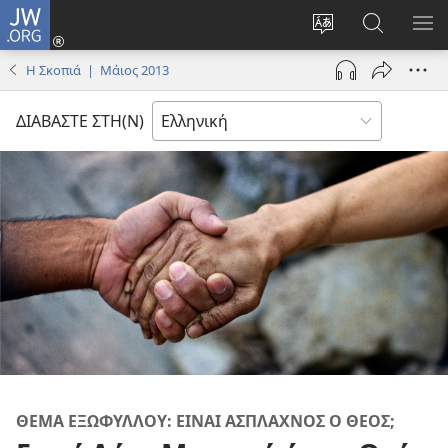
JW.ORG
Σύνδεση
(ανοίγει
Αλλαγή
Αναζήτησ
ΕΜ
νέο
γλώσσας
στο
ΜΕ
Η Σκοπιά | Μάιος 2013
παράθυρο)
ιστότοπου
JW.ORG
ΔΙΑΒΑΣΤΕ ΣΤΗ(Ν)
ΘΕΜΑ ΕΞΩΦΥΛΛΟΥ: ΕΙΝΑΙ ΑΣΠΛΑΧΝΟΣ Ο ΘΕΟΣ;