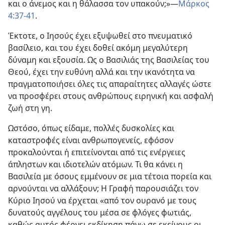
και ο άνεμος και η θάλασσα τον υπακούν;»​—
Μάρκος
4:37-41
.
Έκτοτε, ο Ιησούς έχει εξυψωθεί στο πνευματικό
βασίλειο, και του έχει δοθεί ακόμη μεγαλύτερη
δύναμη και εξουσία. Ως ο Βασιλιάς της Βασιλείας του
Θεού, έχει την ευθύνη αλλά και την ικανότητα να
πραγματοποιήσει όλες τις απαραίτητες αλλαγές ώστε
να προσφέρει στους ανθρώπους ειρηνική και ασφαλή
ζωή στη γη.
Ωστόσο, όπως είδαμε, πολλές δυσκολίες και
καταστροφές είναι ανθρωπογενείς, εφόσον
προκαλούνται ή επιτείνονται από τις ενέργειες
άπληστων και ιδιοτελών ατόμων. Τι θα κάνει η
Βασιλεία με όσους εμμένουν σε μια τέτοια πορεία και
αρνούνται να αλλάξουν; Η Γραφή παρουσιάζει τον
Κύριο Ιησού να έρχεται «από τον ουρανό με τους
δυνατούς αγγέλους του μέσα σε φλόγες φωτιάς,
καθώς αυτός φέρνει εκδίκηση πάνω σε εκείνους οι