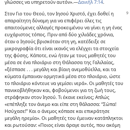
γλώσσες να υπηρετούν αυτόν».​—
Δανιήλ 7:14
.
Στον Γιο του Θεού, τον Ιησού Χριστό, έχει δοθεί η
απαραίτητη δύναμη για να επιφέρει όλες τις
απαιτούμενες αλλαγές προκειμένου να γίνει η γη ένας
ευχάριστος τόπος. Πριν από δύο χιλιάδες χρόνια,
όταν ο Ιησούς βρισκόταν στη γη, κατέδειξε σε
μικρογραφία ότι είναι ικανός να ελέγχει τα στοιχεία
της φύσης. Κάποτε, ενώ ήταν με τους μαθητές του
μέσα σε ένα πλοιάριο στη Θάλασσα της Γαλιλαίας,
«ξέσπασε . . . μεγάλη και βίαιη ανεμοθύελλα, και τα
κύματα έμπαιναν ορμητικά μέσα στο πλοιάριο, ώστε
το πλοιάριο κόντευε να γεμίσει νερά». Οι μαθητές του
πανικοβλήθηκαν και, φοβούμενοι για τη ζωή τους,
στράφηκαν στον Ιησού. Τι έκανε εκείνος; Απλώς
«επέπληξε τον άνεμο και είπε στη θάλασσα: “Σώπα!
Ησύχασε!” Και ο άνεμος κόπασε και επικράτησε
μεγάλη ηρεμία». Οι μαθητές του έμειναν κατάπληκτοι
και ρωτούσαν: «Ποιος είναι άραγε αυτός, που ακόμη