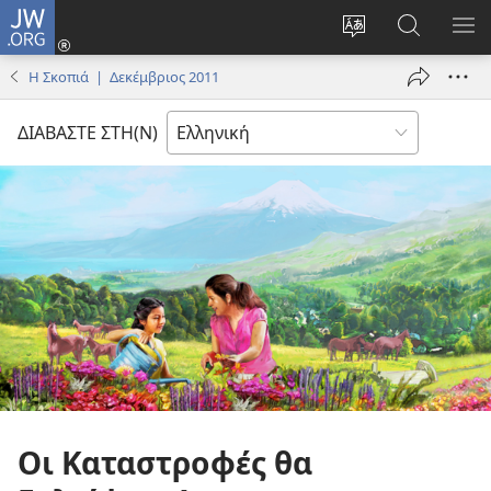
JW.ORG
Σύνδεση
(ανοίγει
Αλλαγή
Αναζήτησ
ΕΜ
νέο
γλώσσας
στο
ΜΕ
Η Σκοπιά | Δεκέμβριος 2011
παράθυρο)
ιστότοπου
JW.ORG
ΔΙΑΒΑΣΤΕ ΣΤΗ(Ν)
Οι Καταστροφές θα