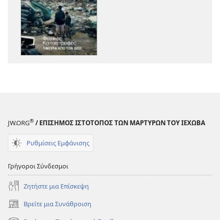
εκδόσεων
Η
ΣΚΟΠΙΑ
Δεκέμβριος 201
®
JW.ORG
/ ΕΠΙΣΗΜΟΣ ΙΣΤΟΤΟΠΟΣ ΤΩΝ ΜΑΡΤΥΡΩΝ ΤΟΥ ΙΕΧΩΒΑ
Ρυθμίσεις Εμφάνισης
Γρήγοροι Σύνδεσμοι
Ζητήστε μια Επίσκεψη
Βρείτε μια Συνάθροιση
(ανοίγει
νέο