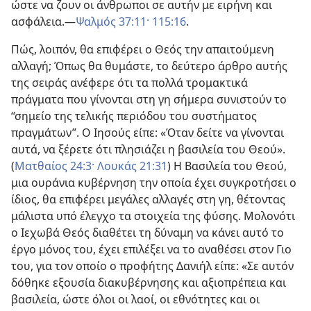
ώστε να ζουν οι άνθρωποι σε αυτήν με ειρήνη και
ασφάλεια.​—
Ψαλμός 37:11·
115:16
.
Πώς, λοιπόν, θα επιφέρει ο Θεός την απαιτούμενη
αλλαγή; Όπως θα θυμάστε, το δεύτερο άρθρο αυτής
της σειράς ανέφερε ότι τα πολλά τρομακτικά
πράγματα που γίνονται στη γη σήμερα συνιστούν το
“σημείο της τελικής περιόδου του συστήματος
πραγμάτων”. Ο Ιησούς είπε: «Όταν δείτε να γίνονται
αυτά, να ξέρετε ότι πλησιάζει η βασιλεία του Θεού».
(
Ματθαίος 24:3·
Λουκάς 21:31
) Η Βασιλεία του Θεού,
μια ουράνια κυβέρνηση την οποία έχει συγκροτήσει ο
ίδιος, θα επιφέρει μεγάλες αλλαγές στη γη, θέτοντας
μάλιστα υπό έλεγχο τα στοιχεία της φύσης. Μολονότι
ο Ιεχωβά Θεός διαθέτει τη δύναμη να κάνει αυτό το
έργο μόνος του, έχει επιλέξει να το αναθέσει στον Γιο
του, για τον οποίο ο προφήτης Δανιήλ είπε: «Σε αυτόν
δόθηκε εξουσία διακυβέρνησης και αξιοπρέπεια και
βασιλεία, ώστε όλοι οι λαοί, οι εθνότητες και οι