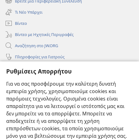
Βρείτε μια Περιφερειακή Συνέλευση
(ανοίγει
παράθυρο)
νέο
Τι Νέο Υπάρχει
παράθυρο)
Βίντεο
Βίντεο με Ηχητικές Περιγραφές
Αναζήτηση στο JW.ORG
Πληροφορίες για Γιατρούς
Πληροφορίες για Επίσημους Φορείς και ΜΜΕ
Ρυθμίσεις Απορρήτου
Βοήθεια
Για να σας προσφέρουμε την καλύτερη δυνατή
εμπειρία χρήσης, χρησιμοποιούμε cookies και
Συνεισφορές
(ανοίγει
παρόμοιες τεχνολογίες. Ορισμένα cookies είναι
νέο
απαραίτητα για να λειτουργεί ο ιστότοπός μας και
παράθυρο)
ΔΙΑΔΙΚΤΥΑΚΗ ΒΙΒΛΙΟΘΗΚΗ της Σκοπιάς™
δεν μπορείτε να τα απορρίψετε. Μπορείτε να
(ανοίγει
αποδεχτείτε ή να απορρίψετε τη χρήση
νέο
®
JW Hub
παράθυρο)
επιπρόσθετων cookies, τα οποία χρησιμοποιούμε
(ανοίγει
νέο
μόνο για να βελτιώσουμε την εμπειρία χρήσης σας.
®