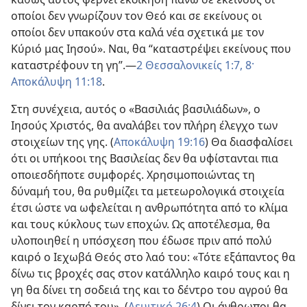
οποίοι δεν γνωρίζουν τον Θεό και σε εκείνους οι
οποίοι δεν υπακούν στα καλά νέα σχετικά με τον
Κύριό μας Ιησού». Ναι, θα “καταστρέψει εκείνους που
καταστρέφουν τη γη”.​—
2 Θεσσαλονικείς 1:7, 8·
Αποκάλυψη 11:18
.
Στη συνέχεια, αυτός ο «Βασιλιάς βασιλιάδων», ο
Ιησούς Χριστός, θα αναλάβει τον πλήρη έλεγχο των
στοιχείων της γης. (
Αποκάλυψη 19:16
) Θα διασφαλίσει
ότι οι υπήκοοι της Βασιλείας δεν θα υφίστανται πια
οποιεσδήποτε συμφορές. Χρησιμοποιώντας τη
δύναμή του, θα ρυθμίζει τα μετεωρολογικά στοιχεία
έτσι ώστε να ωφελείται η ανθρωπότητα από το κλίμα
και τους κύκλους των εποχών. Ως αποτέλεσμα, θα
υλοποιηθεί η υπόσχεση που έδωσε πριν από πολύ
καιρό ο Ιεχωβά Θεός στο λαό του: «Τότε εξάπαντος θα
δίνω τις βροχές σας στον κατάλληλο καιρό τους και η
γη θα δίνει τη σοδειά της και το δέντρο του αγρού θα
δίνει τον καρπό του». (
Λευιτικό 26:4
) Οι άνθρωποι θα