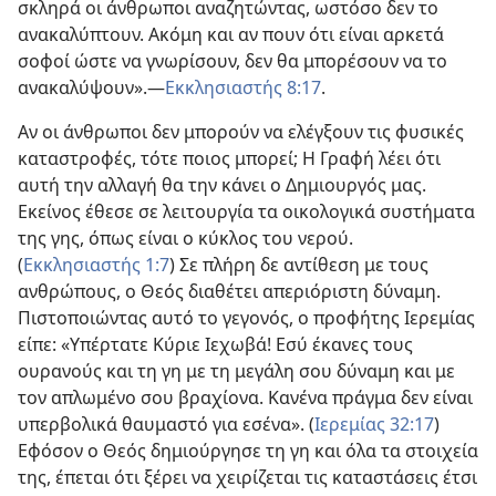
σκληρά οι άνθρωποι αναζητώντας, ωστόσο δεν το
ανακαλύπτουν. Ακόμη και αν πουν ότι είναι αρκετά
σοφοί ώστε να γνωρίσουν, δεν θα μπορέσουν να το
ανακαλύψουν».​—
Εκκλησιαστής 8:17
.
Αν οι άνθρωποι δεν μπορούν να ελέγξουν τις φυσικές
καταστροφές, τότε ποιος μπορεί; Η Γραφή λέει ότι
αυτή την αλλαγή θα την κάνει ο Δημιουργός μας.
Εκείνος έθεσε σε λειτουργία τα οικολογικά συστήματα
της γης, όπως είναι ο κύκλος του νερού.
(
Εκκλησιαστής 1:7
) Σε πλήρη δε αντίθεση με τους
ανθρώπους, ο Θεός διαθέτει απεριόριστη δύναμη.
Πιστοποιώντας αυτό το γεγονός, ο προφήτης Ιερεμίας
είπε: «Υπέρτατε Κύριε Ιεχωβά! Εσύ έκανες τους
ουρανούς και τη γη με τη μεγάλη σου δύναμη και με
τον απλωμένο σου βραχίονα. Κανένα πράγμα δεν είναι
υπερβολικά θαυμαστό για εσένα». (
Ιερεμίας 32:17
)
Εφόσον ο Θεός δημιούργησε τη γη και όλα τα στοιχεία
της, έπεται ότι ξέρει να χειρίζεται τις καταστάσεις έτσι