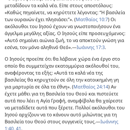
μεταδίδουν τα καλά νέα. Είπε στους αποστόλους:
«Καθώς πηγαίνετε, να κηρύττετε λέγοντας: “Η βασιλεία
των ουρανών έχει πλησιάσει”». (
Ματθαίος 10:7
) Οι
ακόλουθοι του Ιησού έχουν να γνωστοποιήσουν ένα
άγγελμα μεγάλης αξίας. Ο Ιησούς είπε προσευχόμενος:
«Αυτό σημαίνει αιώνια ζωή, το να αποκτούν γνώση για
εσένα, τον μόνο αληθινό Θεό».​—
Ιωάννης 17:3
.
Ο Ιησούς προείπε ότι θα λάβαινε χώρα ένα έργο στο
οποίο θα συμμετείχαν εκατομμύρια ακόλουθοί του,
αναφέροντας τα εξής: «Αυτά τα καλά νέα της
βασιλείας θα κηρυχτούν σε όλη την κατοικημένη γη
για μαρτυρία σε όλα τα έθνη». (
Ματθαίος 24:14
) Αν
έχετε μάθει για τη Βασιλεία του Θεού και πιστεύετε
αυτά που λέει η Αγία Γραφή, αναμφίβολα θα χαίρεστε
να μεταδίδετε αυτά που ξέρετε. Πολλοί ακόλουθοι του
Ιησού αρχίζουν να το κάνουν αυτό μιλώντας για τη
Βασιλεία του Θεού στους συγγενείς τους.​—
Ιωάννης
1:40, 41
.