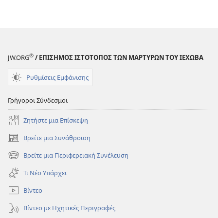
εκδόσεων
Η
ΣΚΟΠΙΑ
Μάιος 2010
®
JW.ORG
/ ΕΠΙΣΗΜΟΣ ΙΣΤΟΤΟΠΟΣ ΤΩΝ ΜΑΡΤΥΡΩΝ ΤΟΥ ΙΕΧΩΒΑ
Ρυθμίσεις Εμφάνισης
Γρήγοροι Σύνδεσμοι
Ζητήστε μια Επίσκεψη
Βρείτε μια Συνάθροιση
(ανοίγει
νέο
Βρείτε μια Περιφερειακή Συνέλευση
(ανοίγει
παράθυρο)
νέο
Τι Νέο Υπάρχει
παράθυρο)
Βίντεο
Βίντεο με Ηχητικές Περιγραφές