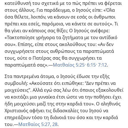
κατεύθυνσή του σχετικά με το πώς πρέπει να φέρεται
στους άλλους. Για παράδειγμα, ο Ιησούς είπε: «Όλα
όσα θέλετε, λοιπόν, να κάνουν σε εσάς οι άνθρωποι
πρέπει και εσείς, παρόμοια, να κάνετε σε αυτούς». Τι
θα γίνει αν κάποιος σας θίξει; Ο Ιησούς ανέφερε:
«Τακτοποίησε γρήγορα τα ζητήματα με τον αντίδικό
σου». Επίσης, είπε στους ακολούθους του: «Αν δεν
συγχωρήσετε στους ανθρώπους τα παραπτώματά
τους, ούτε ο Πατέρας σας θα συγχωρήσει τα
παραπτώματά σας».​—
Ματθαίος 5:25·
6:15·
7:12
.
Στα παντρεμένα άτομα, ο Ιησούς έδωσε την εξής
συμβουλή: «Ακούσατε ότι ειπώθηκε: “Δεν πρέπει να
μοιχεύσεις”. Αλλά εγώ σας λέω ότι όποιος εξακολουθεί
να κοιτάζει μια γυναίκα έτσι ώστε να την ποθήσει έχει
ήδη μοιχεύσει μαζί της στην καρδιά του». Ο αληθινός
Χριστιανός αφήνει τις διδασκαλίες του Ιησού να
επηρεάζουν τόσο τη διάνοιά του όσο και την καρδιά
του.​—
Ματθαίος 5:27, 28
.