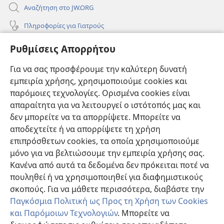
Αναζήτηση στο JW.ORG
Πληροφορίες για Γιατρούς
Πληροφορίες για Επίσημους Φορείς και ΜΜΕ
Ρυθμίσεις Απορρήτου
Βοήθεια
Για να σας προσφέρουμε την καλύτερη δυνατή
εμπειρία χρήσης, χρησιμοποιούμε cookies και
Συνεισφορές
(ανοίγει
παρόμοιες τεχνολογίες. Ορισμένα cookies είναι
νέο
απαραίτητα για να λειτουργεί ο ιστότοπός μας και
παράθυρο)
ΔΙΑΔΙΚΤΥΑΚΗ ΒΙΒΛΙΟΘΗΚΗ της Σκοπιάς™
δεν μπορείτε να τα απορρίψετε. Μπορείτε να
(ανοίγει
αποδεχτείτε ή να απορρίψετε τη χρήση
νέο
®
JW Hub
παράθυρο)
επιπρόσθετων cookies, τα οποία χρησιμοποιούμε
(ανοίγει
νέο
μόνο για να βελτιώσουμε την εμπειρία χρήσης σας.
®
JW Library
παράθυρο)
Κανένα από αυτά τα δεδομένα δεν πρόκειται ποτέ να
πουληθεί ή να χρησιμοποιηθεί για διαφημιστικούς
Βιβλιοθήκη της Σκοπιάς
σκοπούς. Για να μάθετε περισσότερα, διαβάστε την
Παγκόσμια Πολιτική ως Προς τη Χρήση των Cookies
και Παρόμοιων Τεχνολογιών
. Μπορείτε να