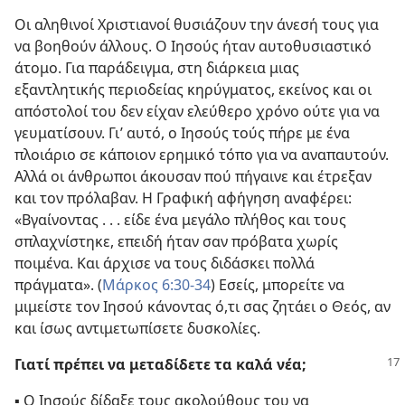
Οι αληθινοί Χριστιανοί θυσιάζουν την άνεσή τους για
να βοηθούν άλλους. Ο Ιησούς ήταν αυτοθυσιαστικό
άτομο. Για παράδειγμα, στη διάρκεια μιας
εξαντλητικής περιοδείας κηρύγματος, εκείνος και οι
απόστολοί του δεν είχαν ελεύθερο χρόνο ούτε για να
γευματίσουν. Γι’ αυτό, ο Ιησούς τούς πήρε με ένα
πλοιάριο σε κάποιον ερημικό τόπο για να αναπαυτούν.
Αλλά οι άνθρωποι άκουσαν πού πήγαινε και έτρεξαν
και τον πρόλαβαν. Η Γραφική αφήγηση αναφέρει:
«Βγαίνοντας . . . είδε ένα μεγάλο πλήθος και τους
σπλαχνίστηκε, επειδή ήταν σαν πρόβατα χωρίς
ποιμένα. Και άρχισε να τους διδάσκει πολλά
πράγματα». (
Μάρκος 6:30-34
) Εσείς, μπορείτε να
μιμείστε τον Ιησού κάνοντας ό,τι σας ζητάει ο Θεός, αν
και ίσως αντιμετωπίσετε δυσκολίες.
Γιατί πρέπει να μεταδίδετε τα καλά νέα;
▪ Ο Ιησούς δίδαξε τους ακολούθους του να