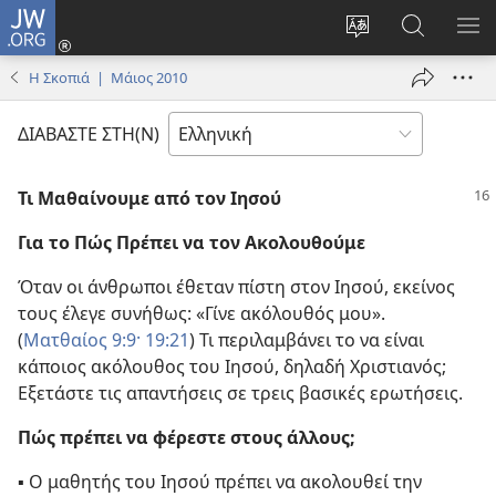
JW.ORG
Σύνδεση
(ανοίγει
Αλλαγή
Αναζήτησ
ΕΜ
νέο
γλώσσας
στο
ΜΕ
Η Σκοπιά | Μάιος 2010
παράθυρο)
ιστότοπου
JW.ORG
ΔΙΑΒΑΣΤΕ ΣΤΗ(Ν)
Τι Μαθαίνουμε από τον Ιησού
Για το Πώς Πρέπει να τον Ακολουθούμε
Όταν οι άνθρωποι έθεταν πίστη στον Ιησού, εκείνος
τους έλεγε συνήθως: «Γίνε ακόλουθός μου».
(
Ματθαίος 9:9·
19:21
) Τι περιλαμβάνει το να είναι
κάποιος ακόλουθος του Ιησού, δηλαδή Χριστιανός;
Εξετάστε τις απαντήσεις σε τρεις βασικές ερωτήσεις.
Πώς πρέπει να φέρεστε στους άλλους;
▪ Ο μαθητής του Ιησού πρέπει να ακολουθεί την