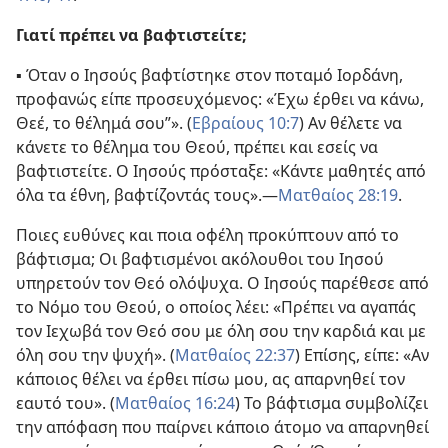
Γιατί πρέπει να βαφτιστείτε;
▪ Όταν ο Ιησούς βαφτίστηκε στον ποταμό Ιορδάνη,
προφανώς είπε προσευχόμενος: «Έχω έρθει να κάνω,
Θεέ, το θέλημά σου”». (
Εβραίους 10:7
) Αν θέλετε να
κάνετε το θέλημα του Θεού, πρέπει και εσείς να
βαφτιστείτε. Ο Ιησούς πρόσταξε: «Κάντε μαθητές από
όλα τα έθνη, βαφτίζοντάς τους».​—
Ματθαίος 28:19
.
Ποιες ευθύνες και ποια οφέλη προκύπτουν από το
βάφτισμα; Οι βαφτισμένοι ακόλουθοι του Ιησού
υπηρετούν τον Θεό ολόψυχα. Ο Ιησούς παρέθεσε από
το Νόμο του Θεού, ο οποίος λέει: «Πρέπει να αγαπάς
τον Ιεχωβά τον Θεό σου με όλη σου την καρδιά και με
όλη σου την ψυχή». (
Ματθαίος 22:37
) Επίσης, είπε: «Αν
κάποιος θέλει να έρθει πίσω μου, ας απαρνηθεί τον
εαυτό του». (
Ματθαίος 16:24
) Το βάφτισμα συμβολίζει
την απόφαση που παίρνει κάποιο άτομο να απαρνηθεί