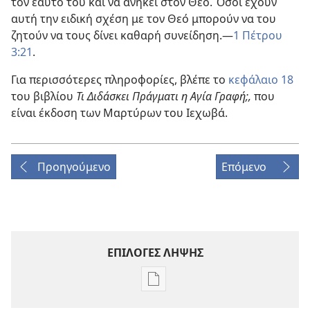
τον εαυτό του και να ανήκει στον Θεό. Όσοι έχουν
αυτή την ειδική σχέση με τον Θεό μπορούν να του
ζητούν να τους δίνει καθαρή συνείδηση.​—
1 Πέτρου
3:21
.
Για περισσότερες πληροφορίες, βλέπε το
κεφάλαιο 18
του βιβλίου
Τι Διδάσκει Πράγματι η Αγία Γραφή;,
που
είναι έκδοση των Μαρτύρων του Ιεχωβά.
Προηγούμενο
Επόμενο
ΕΠΙΛΟΓΕΣ ΛΗΨΗΣ
Επιλογές
λήψης