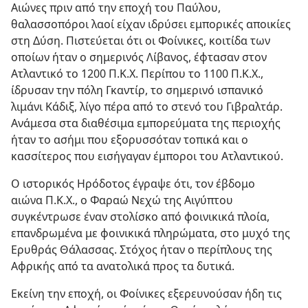
Αιώνες πριν από την εποχή του Παύλου,
θαλασσοπόροι λαοί είχαν ιδρύσει εμπορικές αποικίες
στη Δύση. Πιστεύεται ότι οι Φοίνικες, κοιτίδα των
οποίων ήταν ο σημερινός Λίβανος, έφτασαν στον
Ατλαντικό το 1200 Π.Κ.Χ. Περίπου το 1100 Π.Κ.Χ.,
ίδρυσαν την πόλη Γκαντίρ, το σημερινό ισπανικό
λιμάνι Κάδιξ, λίγο πέρα από το στενό του Γιβραλτάρ.
Ανάμεσα στα διαθέσιμα εμπορεύματα της περιοχής
ήταν το ασήμι που εξορυσσόταν τοπικά και ο
κασσίτερος που εισήγαγαν έμποροι του Ατλαντικού.
Ο ιστορικός Ηρόδοτος έγραψε ότι, τον έβδομο
αιώνα Π.Κ.Χ., ο Φαραώ Νεχώ της Αιγύπτου
συγκέντρωσε έναν στολίσκο από φοινικικά πλοία,
επανδρωμένα με φοινικικά πληρώματα, στο μυχό της
Ερυθράς Θάλασσας. Στόχος ήταν ο περίπλους της
Αφρικής από τα ανατολικά προς τα δυτικά.
Εκείνη την εποχή, οι Φοίνικες εξερευνούσαν ήδη τις