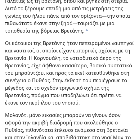
Γαλατίας ως τη Βρετάνη, όπου και βγήκε στη στεριά.
Αυτό το ξέρουμε επειδή μια από τις μετρήσεις της
γωνίας του ήλιου πάνω από τον ορίζοντα​—την οποία
πιθανότατα έκανε στην ξηρά—​ταιριάζει με μια
τοποθεσία της βόρειας Βρετάνης.
c
Οι κάτοικοι της Βρετάνης ήταν πεπειραμένοι ναυπηγοί
και ναυτικοί, οι οποίοι είχαν εμπορικές σχέσεις με τη
Βρετανία. Η Κορνουάλη, το νοτιοδυτικό άκρο της
Βρετανίας, είχε άφθονο κασσίτερο, βασικό συστατικό
του μπρούντζου, και προς τα εκεί κατευθύνθηκε στη
συνέχεια ο Πυθέας. Στην έκθεσή του περιέγραψε το
μέγεθος και το σχεδόν τριγωνικό σχήμα της
Βρετανίας, πράγμα που υποδηλώνει ότι πρέπει να
έκανε τον περίπλου του νησιού.
Μολονότι μόνο εικασίες μπορούν να γίνουν όσον
αφορά την ακριβή διαδρομή που ακολούθησε ο
Πυθέας, πιθανότατα έπλευσε ανάμεσα στη Βρετανία
και στην Ιρλανδία και αποβιβάστηκε στο νησί Μαν, το