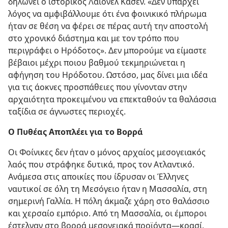
δηλώνει ο ιστορικός Λάιονελ Κάσεν. «Δεν υπάρχει
λόγος να αμφιβάλλουμε ότι ένα φοινικικό πλήρωμα
ήταν σε θέση να φέρει σε πέρας αυτή την αποστολή
στο χρονικό διάστημα και με τον τρόπο που
περιγράφει ο Ηρόδοτος». Δεν μπορούμε να είμαστε
βέβαιοι μέχρι ποιου βαθμού τεκμηριώνεται η
αφήγηση του Ηρόδοτου. Ωστόσο, μας δίνει μια ιδέα
για τις άοκνες προσπάθειες που γίνονταν στην
αρχαιότητα προκειμένου να επεκταθούν τα θαλάσσια
ταξίδια σε άγνωστες περιοχές.
Ο Πυθέας Αποπλέει για το Βορρά
Οι Φοίνικες δεν ήταν ο μόνος αρχαίος μεσογειακός
λαός που στράφηκε δυτικά, προς τον Ατλαντικό.
Ανάμεσα στις αποικίες που ίδρυσαν οι Έλληνες
ναυτικοί σε όλη τη Μεσόγειο ήταν η Μασσαλία, στη
σημερινή Γαλλία. Η πόλη άκμαζε χάρη στο θαλάσσιο
και χερσαίο εμπόριο. Από τη Μασσαλία, οι έμποροι
έστελναν στο βορρά μεσογειακά προϊόντα​—κρασί,