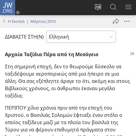
JW.ORG
Σύνδεση
(ανοίγει
Αλλαγή
Αναζήτησ
ΕΜ
νέο
γλώσσας
στο
ΜΕ
Η Σκοπιά | Μάρτιος 2010
παράθυρο)
ιστότοπου
JW.ORG
ΔΙΑΒΑΣΤΕ ΣΤΗ(Ν)
Αρχαία Ταξίδια Πέρα από τη Μεσόγειο
Στη σημερινή εποχή, δεν το θεωρούμε δύσκολο να
ταξιδέψουμε αεροπορικώς από μια ήπειρο σε μια
άλλη. Θα σας εξέπληττε άραγε το ότι, ακόμη και στους
Βιβλικούς χρόνους, οι άνθρωποι έκαναν μεγάλα
ταξίδια;
ΠΕΡΙΠΟΥ χίλια χρόνια πριν από την εποχή του
Χριστού, ο Βασιλιάς Σολομών έφτιαξε έναν στόλο ο
οποίος ταξίδευε μαζί με τα πλοία του βασιλιά της
Τύρου για να φέρουν επιθυμητά πράγματα στον