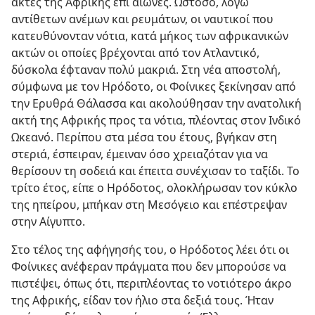
ακτές της Αφρικής επί αιώνες. Ωστόσο, λόγω
αντίθετων ανέμων και ρευμάτων, οι ναυτικοί που
κατευθύνονταν νότια, κατά μήκος των αφρικανικών
ακτών οι οποίες βρέχονται από τον Ατλαντικό,
δύσκολα έφταναν πολύ μακριά. Στη νέα αποστολή,
σύμφωνα με τον Ηρόδοτο, οι Φοίνικες ξεκίνησαν από
την Ερυθρά Θάλασσα και ακολούθησαν την ανατολική
ακτή της Αφρικής προς τα νότια, πλέοντας στον Ινδικό
Ωκεανό. Περίπου στα μέσα του έτους, βγήκαν στη
στεριά, έσπειραν, έμειναν όσο χρειαζόταν για να
θερίσουν τη σοδειά και έπειτα συνέχισαν το ταξίδι. Το
τρίτο έτος, είπε ο Ηρόδοτος, ολοκλήρωσαν τον κύκλο
της ηπείρου, μπήκαν στη Μεσόγειο και επέστρεψαν
στην Αίγυπτο.
Στο τέλος της αφήγησής του, ο Ηρόδοτος λέει ότι οι
Φοίνικες ανέφεραν πράγματα που δεν μπορούσε να
πιστέψει, όπως ότι, περιπλέοντας το νοτιότερο άκρο
της Αφρικής, είδαν τον ήλιο στα δεξιά τους. Ήταν