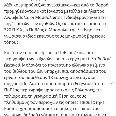
λάδι και μπρούντζινα αντικείμενα—​και από το βορρά
προμηθεύονταν ακατέργαστα μέταλλα και ήλεκτρο.
Αναμφίβολα, οι Μασσαλιώτες ενδιαφέρονταν για τις
πηγές αυτών των αγαθών. Ως εκ τούτου, περίπου το
320 Π.Κ.Χ., ο Πυθέας ο Μασσαλιώτης ξεκίνησε να
γνωρίσει ο ίδιος εκείνους τους μακρινούς βόρειους
τόπους.
Κατά την επιστροφή του, ο Πυθέας έκανε μια
περιγραφή των ταξιδιών του στο έργο με τίτλο
Τα Περί
Ωκεανού.
Μολονότι το πρωτότυπο ελληνικό κείμενο
του βιβλίου του δεν υπάρχει πια, αποσπάσματα του
έργου του παρέθεσαν 18 τουλάχιστον αρχαίοι
συγγραφείς. Αυτά τα αποσπάσματα
δείχνουν ότι ο
Πυθέας περιέγραψε προσεκτικά τις θάλασσες, τις
παλίρροιες, τη γεωγραφική θέση και τους
πληθυσμούς των περιοχών τις οποίες επισκέφτηκε.
Επίσης, χρησιμοποιούσε το μήκος της σκιάς του
γνώμονα, δηλαδή ενός κατακόρυφου στύλου, για να