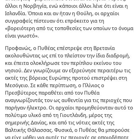
άλλοι η Νορβηγία, ενώ κάποιοι άλλοι λένε ότι είναι η
Ισλανδία. Όποια και αν ήταν η Θούλη, οι αρχαίοι
συγγραφείς πίστευαν ότι επρόκειτο για τη
«βορειότερη από τις τοποθεσίες των οποίων το όνομα
είναι γνωστό».
Προφανώς, ο Πυθέας επέστρεψε στη Βρετανία
ακολουθώντας ως επί το πλείστον την ίδια διαδρομή,
και έπειτα ολοκλήρωσε τον περίπλου εκείνου του
νησιού. Δεν γνωρίζουμε αν εξερεύνησε περαιτέρω τις
ακτές της βόρειας Ευρώπης προτού επιστρέψει στη
Μεσόγειο. Σε κάθε περίπτωση, ο Πλίνιος ο
Πρεσβύτερος παραθέτει από τον Πυθέα
αναγνωρίζοντάς τον ως αυθεντία για τις περιοχές που
παρήγαν ήλεκτρο. Οι αρχαίοι προμηθεύονταν αυτό το
πολύτιμο υλικό από τη Γιουτλάνδη, μέρος της
σημερινής Δανίας, και από τις νότιες ακτές της
Βαλτικής Θάλασσας. Φυσικά, ο Πυθέας θα μπορούσε
να είχε μάθει για αυτές τις περιοχές σε οποιοδήποτε