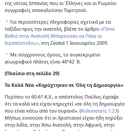
της νότιας Ισπανίας που οι Έλληνες και οι Ρωμαίοι
συγγραφείς αποκαλούσαν Ταρτησσό.
Για περισσότερες πληροφορίες σχετικά με τα
b
ταξίδια προς την ανατολή, βλέπε το άρθρο
«Πόσο
Βαθιά στην Ανατολή Μπορούσαν να Πάνε οι
Ιεραπόστολοι;»
, στη
Σκοπιά
1 Ιανουαρίου 2009.
Με σύγχρονους όρους, το συγκεκριμένο
c
γεωγραφικό πλάτος είναι 48°42΄ Β.
[Πλαίσιο στη σελίδα 29]
Τα Καλά Νέα «Κηρύχτηκαν σε Όλη τη Δημιουργία»
Περίπου το 60-61 Κ.Χ., ο απόστολος Παύλος έγραψε
ότι τα καλά νέα είχαν κηρυχτεί «σε όλη τη δημιουργία
που είναι κάτω από τον ουρανό». (
Κολοσσαείς 1:23
)
Μήπως εννοούσε ότι οι Χριστιανοί είχαν ήδη κηρύξει
στην Ινδία, στην Άπω Ανατολή, στην Αφρική, στην