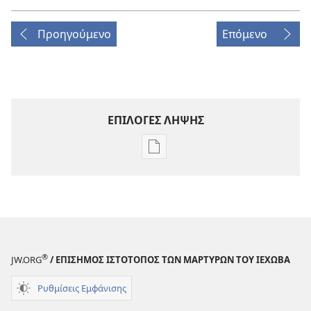
Προηγούμενο
Επόμενο
ΕΠΙΛΟΓΕΣ ΛΗΨΗΣ
Επιλογές
λήψης
εκδόσεων
Η
ΣΚΟΠΙΑ
Μάρτιος 2010
®
JW.ORG
/ ΕΠΙΣΗΜΟΣ ΙΣΤΟΤΟΠΟΣ ΤΩΝ ΜΑΡΤΥΡΩΝ ΤΟΥ ΙΕΧΩΒΑ
Ρυθμίσεις Εμφάνισης