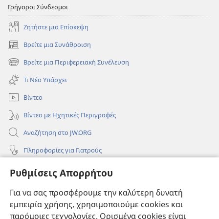
Γρήγοροι Σύνδεσμοι
Ζητήστε μια Επίσκεψη
Βρείτε μια Συνάθροιση
(ανοίγει
νέο
Βρείτε μια Περιφερειακή Συνέλευση
(ανοίγει
παράθυρο)
νέο
Τι Νέο Υπάρχει
παράθυρο)
Βίντεο
Βίντεο με Ηχητικές Περιγραφές
Αναζήτηση στο JW.ORG
Πληροφορίες για Γιατρούς
Πληροφορίες για Επίσημους Φορείς και ΜΜΕ
Ρυθμίσεις Απορρήτου
Βοήθεια
Για να σας προσφέρουμε την καλύτερη δυνατή
εμπειρία χρήσης, χρησιμοποιούμε cookies και
Συνεισφορές
(ανοίγει
παρόμοιες τεχνολογίες. Ορισμένα cookies είναι