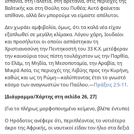
Ισπανία, στη Γαλατία, στη Βρετανία, στις περιοχές της
Βαλτικής και στη Θούλη του Πυθέα; Αυτό φαίνεται
απίθανο, αλλά δεν μπορούμε να είμαστε απόλυτοι.
Δεν χωράει αμφιβολία, όμως, ότι τα καλά νέα είχαν
εξαπλωθεί σε μεγάλη κλίμακα. Λόγου χάρη, Ιουδαίοι
και προσήλυτοι οι οποίοι ασπάστηκαν τη
Χριστιανοσύνη την Πεντηκοστή του 33 Κ.Χ. μετέφεραν
την καινούρια τους πίστη τουλάχιστον ως την Παρθία,
το Ελάμ, τη Μηδία, τη Μεσοποταμία, την Αραβία, τη
Μικρά Ασία, τις περιοχές της Λιβύης προς την Κυρήνη,
καθώς και ως τη Ρώμη​—καλύπτοντας έτσι το γνωστό
κόσμο των αναγνωστών του Παύλου.​—
Πράξεις 2:5-11
.
[Διάγραμμα/​Χάρτης στη σελίδα 26, 27]
(Για το πλήρως μορφοποιημένο κείμενο, βλέπε έντυπο)
Ο Ηρόδοτος ανέφερε ότι, περιπλέοντας το νοτιότερο
άκρο της Αφρικής, οι ναυτικοί είδαν τον ήλιο στα δεξιά