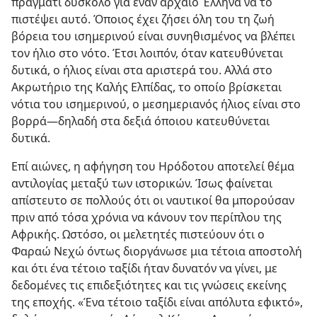
πράγματι δύσκολο για έναν αρχαίο Έλληνα να το
πιστέψει αυτό. Όποιος έχει ζήσει όλη του τη ζωή
βόρεια του ισημερινού είναι συνηθισμένος να βλέπει
τον ήλιο στο νότο. Έτσι λοιπόν, όταν κατευθύνεται
δυτικά, ο ήλιος είναι στα αριστερά του. Αλλά στο
Ακρωτήριο της Καλής Ελπίδας, το οποίο βρίσκεται
νότια του ισημερινού, ο μεσημεριανός ήλιος είναι στο
βορρά​—δηλαδή στα δεξιά όποιου κατευθύνεται
δυτικά.
Επί αιώνες, η αφήγηση του Ηρόδοτου αποτελεί θέμα
αντιλογίας μεταξύ των ιστορικών. Ίσως φαίνεται
απίστευτο σε πολλούς ότι οι ναυτικοί θα μπορούσαν
πριν από τόσα χρόνια να κάνουν τον περίπλου της
Αφρικής. Ωστόσο, οι μελετητές πιστεύουν ότι ο
Φαραώ Νεχώ όντως διοργάνωσε μια τέτοια αποστολή
και ότι ένα τέτοιο ταξίδι ήταν δυνατόν να γίνει, με
δεδομένες τις επιδεξιότητες και τις γνώσεις εκείνης
της εποχής. «Ένα τέτοιο ταξίδι είναι απόλυτα εφικτό»,