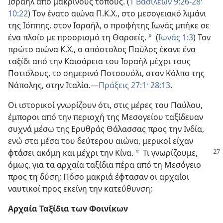
Ισραήλ από μακρινούς τόπους. (
1 Βασιλέων 9:26-28·
10:22
) Τον ένατο αιώνα Π.Κ.Χ., στο μεσογειακό λιμάνι
της Ιόππης, στον Ισραήλ, ο προφήτης Ιωνάς μπήκε σε
ένα πλοίο με προορισμό τη Θαρσείς.
(
Ιωνάς 1:3
) Τον
a
πρώτο αιώνα Κ.Χ., ο απόστολος Παύλος έκανε ένα
ταξίδι από την Καισάρεια του Ισραήλ μέχρι τους
Ποτιόλους, το σημερινό Ποτσουόλι, στον Κόλπο της
Νάπολης, στην Ιταλία.​—
Πράξεις 27:1·
28:13
.
Οι ιστορικοί γνωρίζουν ότι, στις μέρες του Παύλου,
έμποροι από την περιοχή της Μεσογείου ταξίδευαν
συχνά μέσω της Ερυθράς Θάλασσας προς την Ινδία,
ενώ στα μέσα του δεύτερου αιώνα, μερικοί είχαν
φτάσει ακόμη και μέχρι την Κίνα.
Τι γνωρίζουμε,
b
όμως, για τα αρχαία ταξίδια πέρα από τη Μεσόγειο
προς τη δύση; Πόσο μακριά έφτασαν οι αρχαίοι
ναυτικοί προς εκείνη την κατεύθυνση;
Αρχαία Ταξίδια των Φοινίκων