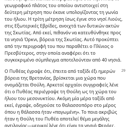
γεωγραφικό πλάτος του οποίου αντιστοιχεί στη
δεύτερη μέτρηση που έκανε υπολογίζοντας τη γωνία
του ήλιου. Η τρίτη μέτρηση ίσως έγινε στο νησί Λιούις,
στις Εξωτερικές Εβρίδες, ανοιχτά των δυτικών ακτών
της Σκωτίας. Από εκεί, πιθανόν να κατευθύνθηκε προς
τα νησιά Όρκνι, βόρεια της Σκωτίας. Αυτό προκύπτει
από την περιγραφή του που παραθέτει ο Πλίνιος ο
Πρεσβύτερος, στην οποία αναφέρει ότι το
συγκεκριμένο σύμπλεγμα αποτελούνταν από 40 νησιά.
Ο Πυθέας έγραψε ότι, έπειτα από ταξίδι έξι
ημερών
βόρεια της Βρετανίας, βρίσκεται μια χώρα που
ονομάζεται Θούλη. Αρκετοί αρχαίοι συγγραφείς λένε
ότι ο Πυθέας περιέγραψε τη Θούλη ως τη χώρα του
ήλιου του μεσονυκτίου. Ακόμη μία μέρα ταξίδι από
εκεί, έγραψε, οδηγούσε το θαλασσοπόρο στο μέρος
όπου η θάλασσα ήταν «παγωμένη». Το ποια ακριβώς
ήταν η Θούλη του Πυθέα αποτελεί θέμα μεγάλης
αντιλογίας​—μερικοί λένε ότι είναι τα νησιά Φερόες,