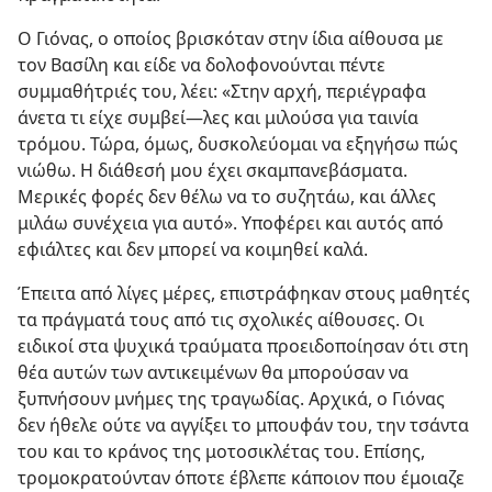
Ο Γιόνας, ο οποίος βρισκόταν στην ίδια αίθουσα με
τον Βασίλη και είδε να δολοφονούνται πέντε
συμμαθήτριές του, λέει: «Στην αρχή, περιέγραφα
άνετα τι είχε συμβεί​—λες και μιλούσα για ταινία
τρόμου. Τώρα, όμως, δυσκολεύομαι να εξηγήσω πώς
νιώθω. Η διάθεσή μου έχει σκαμπανεβάσματα.
Μερικές φορές δεν θέλω να το συζητάω, και άλλες
μιλάω συνέχεια για αυτό». Υποφέρει και αυτός από
εφιάλτες και δεν μπορεί να κοιμηθεί καλά.
Έπειτα από λίγες μέρες, επιστράφηκαν στους μαθητές
τα πράγματά τους από τις σχολικές αίθουσες. Οι
ειδικοί στα ψυχικά τραύματα προειδοποίησαν ότι στη
θέα αυτών των αντικειμένων θα μπορούσαν να
ξυπνήσουν μνήμες της τραγωδίας. Αρχικά, ο Γιόνας
δεν ήθελε ούτε να αγγίξει το μπουφάν του, την τσάντα
του και το κράνος της μοτοσικλέτας του. Επίσης,
τρομοκρατούνταν όποτε έβλεπε κάποιον που έμοιαζε