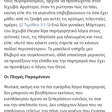
τους πυροβολισμούς, άρχισε να προσεύχεται στον
Ιεχωβά. Αργότερα, όταν τη ρώτησαν πώς τα πάει,
εκείνη είπε ότι τα γεγονότα επιβεβαιώνουν τα όσα έχει
μάθει από τη Γραφή για αυτές τις κρίσιμες τελευταίες
ημέρες. (
2 Τιμόθεο 3:1-5
) Ενώ δύο γυναίκες Μάρτυρες
του Ιεχωβά έλεγαν λίγα παρηγορητικά λόγια στους
γείτονές τους, τις πλησίασε μια ηλικιωμένη και τους
είπε: «Αυτό που κάνετε εσείς έπρεπε να το κάνουν
πολλοί περισσότεροι». Το μακελειό υπήρξε μεν
θλιβερό και συγκλονιστικό, αλλά υποκίνησε μερικούς
να προσέξουν την ελπίδα και την παρηγοριά που έχει
να προσφέρει ο Λόγος του Θεού.
Οι Πληγές Παραμένουν
Φυσικά, ακόμη και τα πιο εγκάρδια λόγια παρηγοριάς
δεν μπορούν να βοηθήσουν εκείνους που
ενεπλάκησαν άμεσα να ξεπεράσουν εντελώς το σοκ
και την απελπισία τους. Δεν υπάρχουν λόγια που να
απαλύνουν τελείως τον πόνο των γονέων που έχασαν