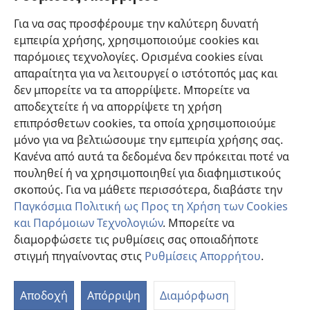
Βοήθεια
Για να σας προσφέρουμε την καλύτερη δυνατή
εμπειρία χρήσης, χρησιμοποιούμε cookies και
Συνεισφορές
(ανοίγει
παρόμοιες τεχνολογίες. Ορισμένα cookies είναι
νέο
απαραίτητα για να λειτουργεί ο ιστότοπός μας και
παράθυρο)
ΔΙΑΔΙΚΤΥΑΚΗ ΒΙΒΛΙΟΘΗΚΗ της Σκοπιάς™
δεν μπορείτε να τα απορρίψετε. Μπορείτε να
(ανοίγει
αποδεχτείτε ή να απορρίψετε τη χρήση
νέο
®
JW Hub
παράθυρο)
επιπρόσθετων cookies, τα οποία χρησιμοποιούμε
(ανοίγει
νέο
μόνο για να βελτιώσουμε την εμπειρία χρήσης σας.
®
JW Library
παράθυρο)
Κανένα από αυτά τα δεδομένα δεν πρόκειται ποτέ να
πουληθεί ή να χρησιμοποιηθεί για διαφημιστικούς
Βιβλιοθήκη της Σκοπιάς
σκοπούς. Για να μάθετε περισσότερα, διαβάστε την
Παγκόσμια Πολιτική ως Προς τη Χρήση των Cookies
και Παρόμοιων Τεχνολογιών
. Μπορείτε να
διαμορφώσετε τις ρυθμίσεις σας οποιαδήποτε
Copyright
© 2026 Watch Tower Bible and Tract Society of Pennsylvania.
στιγμή πηγαίνοντας στις
Ρυθμίσεις Απορρήτου
.
Π
ΟΡΟΙ ΧΡΗΣΗΣ
|
ΠΟΛΙΤΙΚΗ ΑΠΟΡΡΗΤΟΥ
|
ΡΥΘΜΙΣΕΙΣ ΑΠΟΡΡΗΤΟΥ
Πί
Αποδοχή
Απόρριψη
Διαμόρφωση
Π