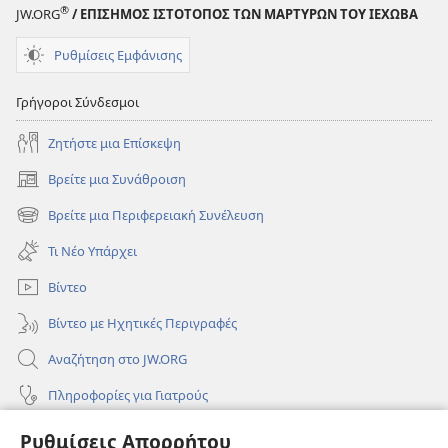
®
JW.ORG
/ ΕΠΙΣΗΜΟΣ ΙΣΤΟΤΟΠΟΣ ΤΩΝ ΜΑΡΤΥΡΩΝ ΤΟΥ ΙΕΧΩΒΑ
Ρυθμίσεις Εμφάνισης
Γρήγοροι Σύνδεσμοι
Ζητήστε μια Επίσκεψη
Βρείτε μια Συνάθροιση
(ανοίγει
νέο
Βρείτε μια Περιφερειακή Συνέλευση
(ανοίγει
παράθυρο)
νέο
Τι Νέο Υπάρχει
παράθυρο)
Βίντεο
Βίντεο με Ηχητικές Περιγραφές
Αναζήτηση στο JW.ORG
Πληροφορίες για Γιατρούς
Πληροφορίες για Επίσημους Φορείς και ΜΜΕ
Ρυθμίσεις Απορρήτου