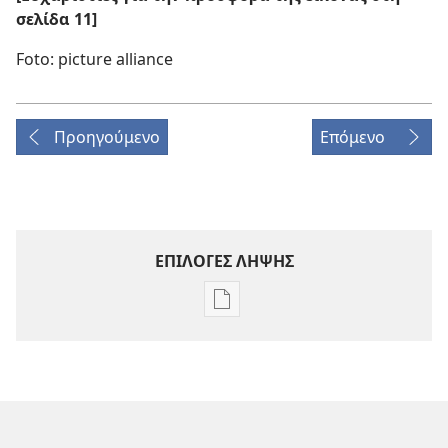
σελίδα 11]
Foto: picture alliance
Προηγούμενο
Επόμενο
ΕΠΙΛΟΓΕΣ ΛΗΨΗΣ
Επιλογές
λήψης
εκδόσεων
Η
ΣΚΟΠΙΑ
Δεκέμβριος 2009