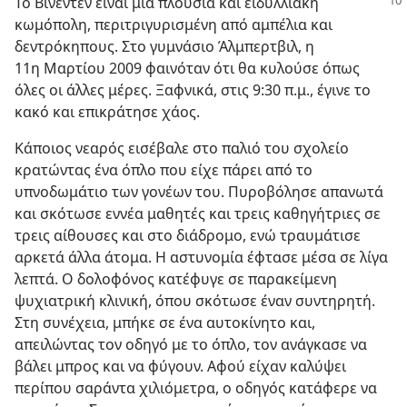
Το Βίνεντεν είναι μια πλούσια και ειδυλλιακή
κωμόπολη, περιτριγυρισμένη από αμπέλια και
δεντρόκηπους. Στο γυμνάσιο Άλμπερτβιλ, η
11η Μαρτίου 2009 φαινόταν ότι θα κυλούσε όπως
όλες οι άλλες μέρες. Ξαφνικά, στις 9:30 π.μ., έγινε το
κακό και επικράτησε χάος.
Κάποιος νεαρός εισέβαλε στο παλιό του σχολείο
κρατώντας ένα όπλο που είχε πάρει από το
υπνοδωμάτιο των γονέων του. Πυροβόλησε απανωτά
και σκότωσε εννέα μαθητές και τρεις καθηγήτριες σε
τρεις αίθουσες και στο διάδρομο, ενώ τραυμάτισε
αρκετά άλλα άτομα. Η αστυνομία έφτασε μέσα σε λίγα
λεπτά. Ο δολοφόνος κατέφυγε σε παρακείμενη
ψυχιατρική κλινική, όπου σκότωσε έναν συντηρητή.
Στη συνέχεια, μπήκε σε ένα αυτοκίνητο και,
απειλώντας τον οδηγό με το όπλο, τον ανάγκασε να
βάλει μπρος και να φύγουν. Αφού είχαν καλύψει
περίπου σαράντα χιλιόμετρα, ο οδηγός κατάφερε να