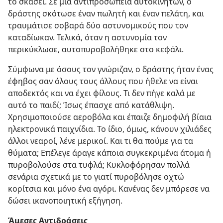
το σκάσει. Σε μια αντιπροσωπεία αυτοκινήτων, ο
δράστης σκότωσε έναν πωλητή και έναν πελάτη, και
τραυμάτισε σοβαρά δύο αστυνομικούς που τον
καταδίωκαν. Τελικά, όταν η αστυνομία τον
περικύκλωσε, αυτοπυροβολήθηκε στο κεφάλι.
Σύμφωνα με όσους τον γνώριζαν, ο δράστης ήταν ένας
έφηβος σαν όλους τους άλλους που ήθελε να είναι
αποδεκτός και να έχει φίλους. Τι δεν πήγε καλά με
αυτό το παιδί; Ίσως έπασχε από κατάθλιψη.
Χρησιμοποιούσε αεροβόλα και έπαιζε δημοφιλή βίαια
ηλεκτρονικά παιχνίδια. Το ίδιο, όμως, κάνουν χιλιάδες
άλλοι νεαροί, λένε μερικοί. Και τι θα πούμε για τα
θύματα; Επέλεγε άραγε κάποια συγκεκριμένα άτομα ή
πυροβολούσε στα τυφλά; Κυκλοφόρησαν πολλά
σενάρια σχετικά με το γιατί πυροβόλησε οχτώ
κορίτσια και μόνο ένα αγόρι. Κανένας δεν μπόρεσε να
δώσει ικανοποιητική εξήγηση.
Άμεσες Αντιδράσεις