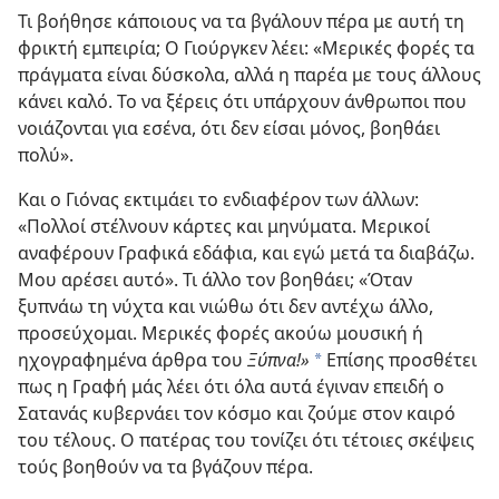
Τι βοήθησε κάποιους να τα βγάλουν πέρα με αυτή τη
φρικτή εμπειρία; Ο Γιούργκεν λέει: «Μερικές φορές τα
πράγματα είναι δύσκολα, αλλά η παρέα με τους άλλους
κάνει καλό. Το να ξέρεις ότι υπάρχουν άνθρωποι που
νοιάζονται για εσένα, ότι δεν είσαι μόνος, βοηθάει
πολύ».
Και ο Γιόνας εκτιμάει το ενδιαφέρον των άλλων:
«Πολλοί στέλνουν κάρτες και μηνύματα. Μερικοί
αναφέρουν Γραφικά εδάφια, και εγώ μετά τα διαβάζω.
Μου αρέσει αυτό». Τι άλλο τον βοηθάει; «Όταν
ξυπνάω τη νύχτα και νιώθω ότι δεν αντέχω άλλο,
προσεύχομαι. Μερικές φορές ακούω μουσική ή
ηχογραφημένα άρθρα του
Ξύπνα!»
Επίσης προσθέτει
a
πως η Γραφή μάς λέει ότι όλα αυτά έγιναν επειδή ο
Σατανάς κυβερνάει τον κόσμο και ζούμε στον καιρό
του τέλους. Ο πατέρας του τονίζει ότι τέτοιες σκέψεις
τούς βοηθούν να τα βγάζουν πέρα.