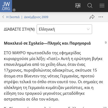
JW.ORG
Σύνδεση
(ανοίγει
Αλλαγή
Αναζήτησ
ΕΜ
νέο
γλώσσας
στο
ΜΕ
Η Σκοπιά | Δεκέμβριος 2009
παράθυρο)
ιστότοπου
JW.ORG
ΔΙΑΒΑΣΤΕ ΣΤΗ(Ν)
Μακελειό σε Σχολείο​—Πληγές και Παρηγοριά
ΣΤΟ ΜΑΥΡΟ πρωτοσέλιδο της εφημερίδας
κυριαρχούσε μία λέξη: «Γιατί;» Αυτή η ερώτηση βγήκε
επανειλημμένα από τα χείλη όλων, όταν ένας
17χρονος, πυροβολώντας αδιακρίτως, σκότωσε 15
άτομα στο Βίνεντεν της νότιας Γερμανίας, προτού
στρέψει τελικά το όπλο στον εαυτό του. Οι σημαίες σε
ολόκληρη τη Γερμανία κυμάτιζαν μεσίστιες, και η
είδηση του τραγικού γεγονότος μεταδόθηκε
αστραπιαία σε όλο τον κόσμο.