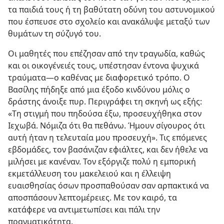
τα παιδιά τους ή τη βαθύτατη οδύνη του αστυνομικού
που έσπευσε στο σχολείο και ανακάλυψε μεταξύ των
θυμάτων τη σύζυγό του.
Οι μαθητές που επέζησαν από την τραγωδία, καθώς
και οι οικογένειές τους, υπέστησαν έντονα ψυχικά
τραύματα​—ο καθένας με διαφορετικό τρόπο. Ο
Βασίλης πήδηξε από μια έξοδο κινδύνου μόλις ο
δράστης άνοιξε πυρ. Περιγράφει τη σκηνή ως εξής:
«Τη στιγμή που πηδούσα έξω, προσευχήθηκα στον
Ιεχωβά. Νόμιζα ότι θα πεθάνω. Ήμουν σίγουρος ότι
αυτή ήταν η τελευταία μου προσευχή». Τις επόμενες
εβδομάδες, τον βασάνιζαν εφιάλτες, και δεν ήθελε να
μιλήσει με κανέναν. Τον εξόργιζε πολύ η εμπορική
εκμετάλλευση του μακελειού και η έλλειψη
ευαισθησίας όσων προσπαθούσαν σαν αρπακτικά να
αποσπάσουν λεπτομέρειες. Με τον καιρό, τα
κατάφερε να αντιμετωπίσει και πάλι την
πραγματικότητα.