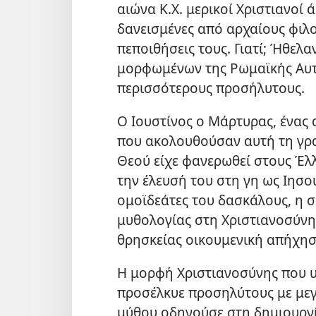
αιώνα Κ.Χ. μερικοί Χριστιανοί 
δανεισμένες από αρχαίους φιλ
πεποιθήσεις τους. Γιατί; Ήθελα
μορφωμένων της Ρωμαϊκής Αυτο
περισσότερους προσήλυτους.
Ο Ιουστίνος ο Μάρτυρας, ένας 
που ακολουθούσαν αυτή τη γρα
Θεού είχε φανερωθεί στους Έλ
την έλευσή του στη γη ως Ιησο
ομοϊδεάτες του δασκάλους, η 
μυθολογίας στη Χριστιανοσύν
θρησκείας οικουμενική απήχησ
Η μορφή Χριστιανοσύνης που υ
προσέλκυε προσηλύτους με μεγ
μύθου οδηγούσε στη δημιουργί