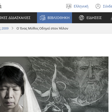
ά
Ελληνική
Σύνδ
Επιλέξτε
(αν
γλώσσα
νέο
ΙΚΕΣ ΔΙΔΑΣΚΑΛΙΕΣ
ΒΙΒΛΙΟΘΗΚΗ
ΕΙΔΗΣΕΙΣ
πα
 2009
Ο Ένας Μύθος Οδηγεί στον Άλλον