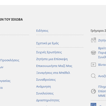
ΩΝ ΤΟΥ ΙΕΧΩΒΑ
Ειδήσεις
Γρήγοροι 
Ζητή
Σχετικά με Εμάς
Βρείτ
Συχνές Ερωτήσεις
Περι
(ανοίγει
Συνέ
Ζητήστε μια Επίσκεψη
νέο
 Προσκλήσεις
παράθυρο
Βίντε
Επικοινωνήστε Μαζί Μας
ων
Ξεναγήσεις στα Μπέθελ
Αναζ
Συναθροίσεις
ργασίας
Ανάμνηση
Πληρ
τα
Επίσ
Συνελεύσεις
ΜΜΕ
Δραστηριότητες