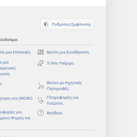
Ρυθμίσεις Εμφάνισης
Σύνδεσμοι
στε μια Επίσκεψη
Βρείτε μια Συνάθροιση
(ανοίγει
νέο
ε μια
Τι Νέο Υπάρχει
παράθυρο)
φερειακή
λευση
)
Βίντεο με Ηχητικές
ο
Περιγραφές
Πληροφορίες για
ήτηση στο JW.ORG
Γιατρούς
οφορίες για
Βοήθεια
ημους Φορείς και