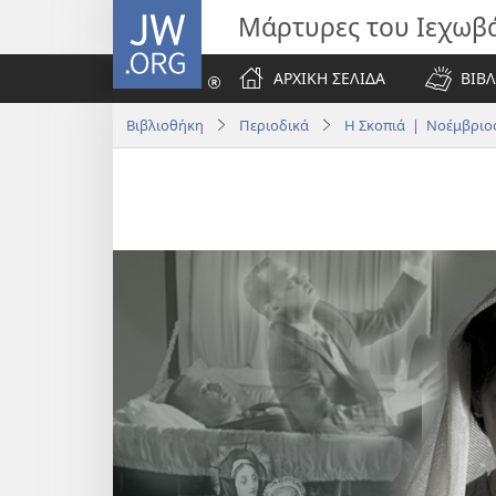
JW.ORG
Μάρτυρες του Ιεχωβ
ΑΡΧΙΚΗ ΣΕΛΙΔΑ
ΒΙΒΛ
Βιβλιοθήκη
Περιοδικά
Η Σκοπιά | Νοέμβριος