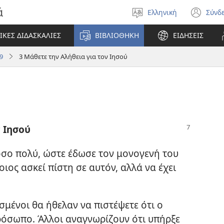
ά
Ελληνική
Σύνδ
Επιλέξτε
(αν
γλώσσα
νέο
ΙΚΕΣ ΔΙΔΑΣΚΑΛΙΕΣ
ΒΙΒΛΙΟΘΗΚΗ
ΕΙΔΗΣΕΙΣ
πα
9
3 Μάθετε την Αλήθεια για τον Ιησού
ν Ιησού
σο πολύ, ώστε έδωσε τον μονογενή του
οιος ασκεί πίστη σε αυτόν, αλλά να έχει
σμένοι θα ήθελαν να πιστέψετε ότι ο
ρόσωπο. Άλλοι αναγνωρίζουν ότι υπήρξε