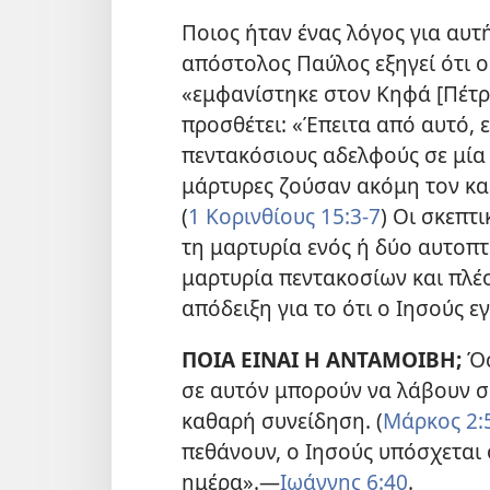
Ποιος ήταν ένας λόγος για αυτ
απόστολος Παύλος εξηγεί ότι ο
«εμφανίστηκε στον Κηφά [Πέτρ
προσθέτει: «Έπειτα από αυτό,
πεντακόσιους αδελφούς σε μία
μάρτυρες ζούσαν ακόμη τον κα
(
1 Κορινθίους 15:3-7
) Οι σκεπτ
τη μαρτυρία ενός ή δύο αυτοπτ
μαρτυρία πεντακοσίων και πλέ
απόδειξη για το ότι ο Ιησούς ε
ΠΟΙΑ ΕΙΝΑΙ Η ΑΝΤΑΜΟΙΒΗ;
Όσ
σε αυτόν μπορούν να λάβουν 
καθαρή συνείδηση. (
Μάρκος 2:5
πεθάνουν, ο Ιησούς υπόσχεται 
ημέρα».​—
Ιωάννης 6:40
.