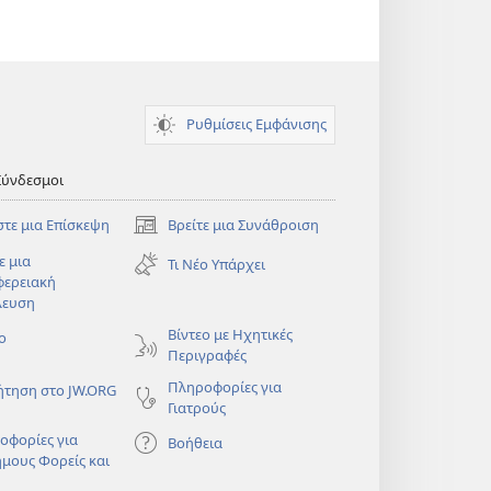
Ρυθμίσεις Εμφάνισης
Σύνδεσμοι
στε μια Επίσκεψη
Βρείτε μια Συνάθροιση
(ανοίγει
νέο
ε μια
Τι Νέο Υπάρχει
παράθυρο)
φερειακή
λευση
)
Βίντεο με Ηχητικές
ο
Περιγραφές
Πληροφορίες για
ήτηση στο JW.ORG
Γιατρούς
οφορίες για
Βοήθεια
ημους Φορείς και