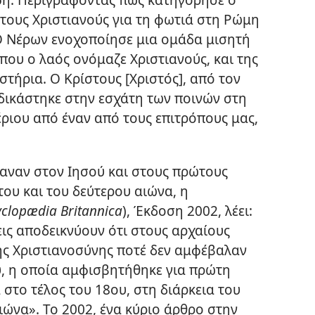
ους Χριστιανούς για τη φωτιά στη Ρώμη
 «Ο Νέρων ενοχοποίησε μια ομάδα μισητή
 που ο λαός ονόμαζε Χριστιανούς, και της
τήρια. Ο Κρίστους [Χριστός], από τον
δικάστηκε στην εσχάτη των ποινών στη
βέριου από έναν από τους επιτρόπους μας,
καναν στον Ιησού και στους πρώτους
του και του δεύτερου αιώνα, η
clopædia Britannica
), Έκδοση 2002, λέει:
ις αποδεικνύουν ότι στους αρχαίους
της Χριστιανοσύνης ποτέ δεν αμφέβαλαν
ύ, η οποία αμφισβητήθηκε για πρώτη
 στο τέλος του 18ου, στη διάρκεια του
ιώνα». Το 2002, ένα κύριο άρθρο στην