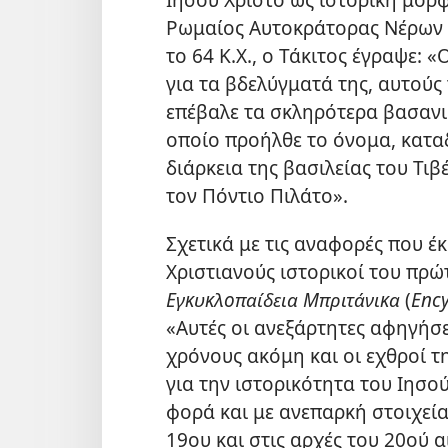
Ρωμαίος Αυτοκράτορας Νέρων τ
το 64 Κ.Χ., ο Τάκιτος έγραψε:
για τα βδελύγματά της, αυτούς
επέβαλε τα σκληρότερα βασανισ
οποίο προήλθε το όνομα, κατα
διάρκεια της βασιλείας του Τι
τον Πόντιο Πιλάτο».
Σχετικά με τις αναφορές που έ
Χριστιανούς ιστορικοί του πρώ
Εγκυκλοπαίδεια Μπριτάνικα
(
Ency
«Αυτές οι ανεξάρτητες αφηγήσε
χρόνους ακόμη και οι εχθροί 
για την ιστορικότητα του Ιησο
φορά και με ανεπαρκή στοιχεία
19ου και στις αρχές του 20ού α