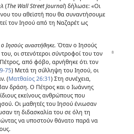
αλ
(
The Wall Street Journal
) δήλωσε: «Οι
μένου του αθεϊστή που θα συναντήσουμε
χτεί τον Ιησού από τη Ναζαρέτ ως
τι ο Ιησούς αναστήθηκε.
Όταν ο Ιησούς
 του, οι στενότεροι σύντροφοί του τον
 Πέτρος, από φόβο, αρνήθηκε ότι τον
9-75
) Μετά τη σύλληψη του Ιησού, οι
. (
Ματθαίος 26:31
) Στη συνέχεια,
βαν δράση. Ο Πέτρος και ο Ιωάννης
 ίδιους εκείνους ανθρώπους που
ησού. Οι μαθητές του Ιησού ένιωσαν
σαν τη διδασκαλία του σε όλη τη
μώντας να υποστούν θάνατο παρά να
ους.