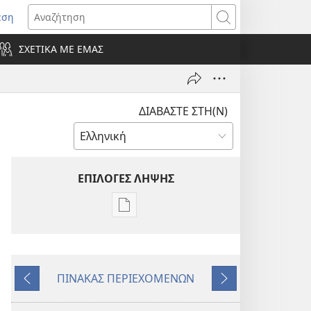
εση
οίγει
Αναζήτηση
ΣΧΕΤΙΚΑ ΜΕ ΕΜΑΣ
ράθυρο)
ΔΙΑΒΑΣΤΕ ΣΤΗ(Ν)
ΕΠΙΛΟΓΕΣ ΛΗΨΗΣ
Επιλογές
λήψης
εκδόσεων
Η
ΠΙΝΑΚΑΣ ΠΕΡΙΕΧΟΜΕΝΩΝ
ΣΚΟΠΙΑ
Προηγούμενο
Επόμενο
Μάιος 2009