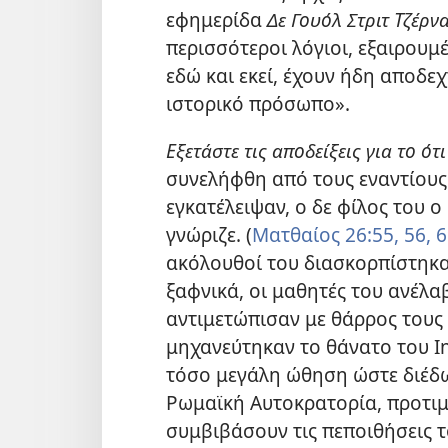
εφημερίδα
Δε Γουόλ Στριτ Τζέρν
περισσότεροι λόγιοι, εξαιρου
εδώ και εκεί, έχουν ήδη αποδε
ιστορικό πρόσωπο».
Εξετάστε τις αποδείξεις για το ό
συνελήφθη από τους
εναντίους
εγκατέλειψαν, ο δε φίλος του ο
γνώριζε. (
Ματθαίος 26:55, 56,
6
ακόλουθοί του διασκορπίστηκαν
ξαφνικά, οι μαθητές του ανέλα
αντιμετώπισαν με θάρρος τους
μηχανεύτηκαν το θάνατο του Ι
τόσο μεγάλη ώθηση ώστε διέδω
Ρωμαϊκή Αυτοκρατορία, προτι
συμβιβάσουν τις πεποιθήσεις τ