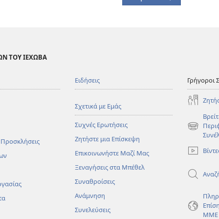
ΩΝ ΤΟΥ ΙΕΧΩΒΑ
Ειδήσεις
Γρήγοροι 
Ζητή
Σχετικά με Εμάς
Βρείτ
Συχνές Ερωτήσεις
Περι
(ανοίγει
Συνέ
Ζητήστε μια Επίσκεψη
νέο
 Προσκλήσεις
παράθυρο
Βίντε
Επικοινωνήστε Μαζί Μας
ων
Ξεναγήσεις στα Μπέθελ
Αναζ
Συναθροίσεις
ργασίας
Ανάμνηση
Πληρ
τα
Επίσ
Συνελεύσεις
ΜΜΕ