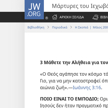
JW.ORG
Μάρτυρες του Ιεχωβ
ΑΡΧΙΚΗ ΣΕΛΙΔΑ
ΒΙΒΛ
Βιβλιοθήκη
Περιοδικά
Η Σκοπιά | Μάιος 200
3 Μάθετε την Αλήθεια για το
«Ο Θεός αγάπησε τον κόσμο τό
Γιο, για να μην καταστραφεί όπ
αιώνια ζωή».​—
Ιωάννης 3:16
.
ΠΟΙΟ ΕΙΝΑΙ ΤΟ ΕΜΠΟΔΙΟ;
Ορι
Ιησούς δεν ήταν πραγματικό π