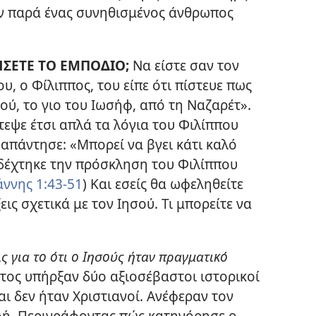
αν παρά ένας συνηθισμένος άνθρωπος
ΣΕΤΕ ΤΟ ΕΜΠΟΔΙΟ;
Να είστε σαν τον
υ, ο Φίλιππος, του είπε ότι πίστευε πως
ού, το γιο του Ιωσήφ, από τη Ναζαρέτ».
τεψε έτσι απλά τα λόγια του Φιλίππου
απάντησε: «Μπορεί να βγει κάτι καλό
δέχτηκε την πρόσκληση του Φιλίππου
άννης 1:43-51
) Και εσείς θα ωφεληθείτε
ξεις σχετικά με τον Ιησού. Τι μπορείτε να
ις για το ότι ο Ιησούς ήταν πραγματικό
ιτος υπήρξαν δύο αξιοσέβαστοι ιστορικοί
ι δεν ήταν Χριστιανοί. Ανέφεραν τον
φή. Περιγράφοντας πώς κατηγόρησε ο