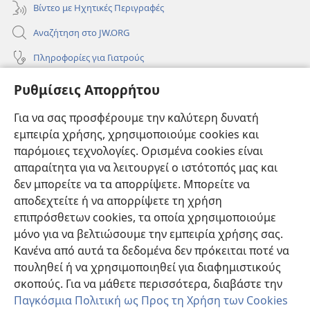
Βίντεο με Ηχητικές Περιγραφές
Αναζήτηση στο JW.ORG
Πληροφορίες για Γιατρούς
Πληροφορίες για Επίσημους Φορείς και ΜΜΕ
Ρυθμίσεις Απορρήτου
Βοήθεια
Για να σας προσφέρουμε την καλύτερη δυνατή
εμπειρία χρήσης, χρησιμοποιούμε cookies και
Συνεισφορές
(ανοίγει
παρόμοιες τεχνολογίες. Ορισμένα cookies είναι
νέο
απαραίτητα για να λειτουργεί ο ιστότοπός μας και
παράθυρο)
ΔΙΑΔΙΚΤΥΑΚΗ ΒΙΒΛΙΟΘΗΚΗ της Σκοπιάς™
δεν μπορείτε να τα απορρίψετε. Μπορείτε να
(ανοίγει
αποδεχτείτε ή να απορρίψετε τη χρήση
νέο
®
JW Hub
παράθυρο)
επιπρόσθετων cookies, τα οποία χρησιμοποιούμε
(ανοίγει
νέο
μόνο για να βελτιώσουμε την εμπειρία χρήσης σας.
®
JW Library
παράθυρο)
Κανένα από αυτά τα δεδομένα δεν πρόκειται ποτέ να
πουληθεί ή να χρησιμοποιηθεί για διαφημιστικούς
Βιβλιοθήκη της Σκοπιάς
σκοπούς. Για να μάθετε περισσότερα, διαβάστε την
Παγκόσμια Πολιτική ως Προς τη Χρήση των Cookies