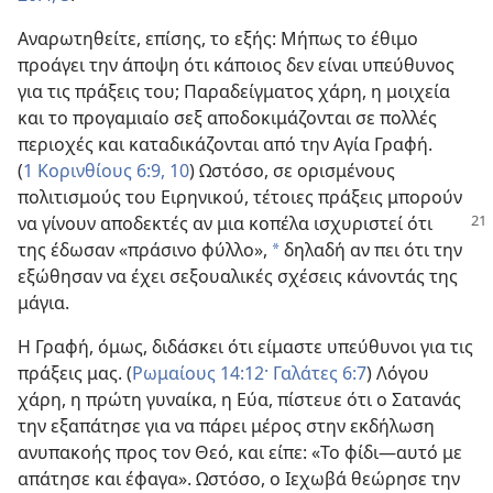
Αναρωτηθείτε, επίσης, το εξής: Μήπως το έθιμο
προάγει την άποψη ότι κάποιος δεν είναι υπεύθυνος
για τις πράξεις του; Παραδείγματος χάρη, η μοιχεία
και το προγαμιαίο σεξ αποδοκιμάζονται σε πολλές
περιοχές και καταδικάζονται από την Αγία Γραφή.
(
1 Κορινθίους 6:9, 10
) Ωστόσο, σε ορισμένους
πολιτισμούς του Ειρηνικού, τέτοιες πράξεις μπορούν
να γίνουν
αποδεκτές αν μια κοπέλα ισχυριστεί ότι
της έδωσαν «πράσινο φύλλο»,
δηλαδή αν πει ότι την
*
εξώθησαν να έχει σεξουαλικές σχέσεις κάνοντάς της
μάγια.
Η Γραφή, όμως, διδάσκει ότι είμαστε υπεύθυνοι για τις
πράξεις μας. (
Ρωμαίους 14:12·
Γαλάτες 6:7
) Λόγου
χάρη, η πρώτη γυναίκα, η Εύα, πίστευε ότι ο Σατανάς
την εξαπάτησε για να πάρει μέρος στην εκδήλωση
ανυπακοής προς τον Θεό, και είπε: «Το φίδι​—αυτό με
απάτησε και έφαγα». Ωστόσο, ο Ιεχωβά θεώρησε την