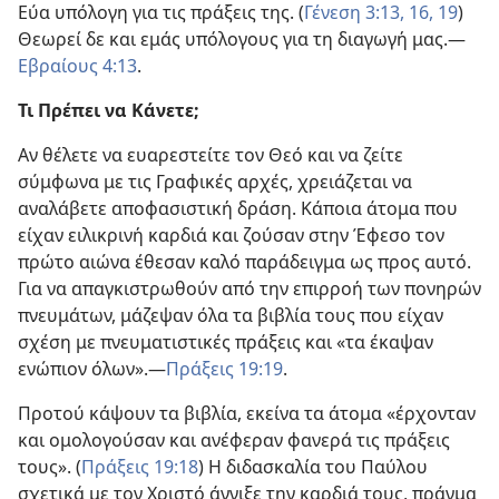
Εύα υπόλογη για τις πράξεις της. (
Γένεση 3:13,
16,
19
)
Θεωρεί δε και εμάς υπόλογους για τη διαγωγή μας.​—
Εβραίους 4:13
.
Τι Πρέπει να Κάνετε;
Αν θέλετε να ευαρεστείτε τον Θεό και να ζείτε
σύμφωνα με τις Γραφικές αρχές, χρειάζεται να
αναλάβετε αποφασιστική δράση. Κάποια άτομα που
είχαν ειλικρινή καρδιά και ζούσαν στην Έφεσο τον
πρώτο αιώνα έθεσαν καλό παράδειγμα ως προς αυτό.
Για να απαγκιστρωθούν από την επιρροή των πονηρών
πνευμάτων, μάζεψαν όλα τα βιβλία τους που είχαν
σχέση με πνευματιστικές πράξεις και «τα έκαψαν
ενώπιον όλων».​—
Πράξεις 19:19
.
Προτού κάψουν τα βιβλία, εκείνα τα άτομα «έρχονταν
και ομολογούσαν και ανέφεραν φανερά τις πράξεις
τους». (
Πράξεις 19:18
) Η διδασκαλία του Παύλου
σχετικά με τον Χριστό άγγιξε την καρδιά τους, πράγμα