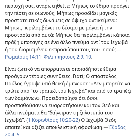
περιοχή σας, αναρωτηθείτε: Μήπως το έθιμο προάγει
την πίστη σε οιωνούς; Μήπως προσδίδει μαγικές
προστατευτικές δυνάμεις σε άψυχα αντικείμενα;
Μήπως περιλαμβάνει το δέσιμο με μάγια ή την
προστασία από αυτά; Μήπως θα περιλαμβάνει κάποια
πράξη υποταγής σε ένα άλλο πνεύμα αντί του Ιεχωβά
ή του διορισμένου εκπροσώπου του, του Ιησού;​—
Ρωμαίους 14:11·
Φιλιππησίους 2:9, 10
.
Είναι ζωτικό να απορρίπτετε οποιαδήποτε έθιμα
προάγουν τέτοιες συνήθειες. Γιατί; Ο απόστολος
Παύλος έγραψε υπό θεϊκή έμπνευση: «Δεν μπορείτε να
τρώτε από “το τραπέζι του Ιεχωβά” και από το τραπέζι
των δαιμόνων». Προειδοποίησε ότι όσοι
προσπαθούσαν να ευαρεστήσουν και τον Θεό και
άλλα πνεύματα θα “διήγειραν τη ζηλοτυπία του
Ιεχωβά”. (
1 Κορινθίους 10:20-22
) Ο Ιεχωβά Θεός
απαιτεί και αξίζει αποκλειστική αφοσίωση.​—
Έξοδος
20:4, 5
.