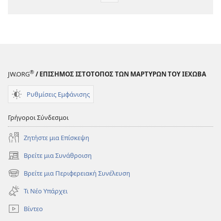
λήψης
εκδόσεων
Η
ΣΚΟΠΙΑ
Μάιος 2009
®
JW.ORG
/ ΕΠΙΣΗΜΟΣ ΙΣΤΟΤΟΠΟΣ ΤΩΝ ΜΑΡΤΥΡΩΝ ΤΟΥ ΙΕΧΩΒΑ
Ρυθμίσεις Εμφάνισης
Γρήγοροι Σύνδεσμοι
Ζητήστε μια Επίσκεψη
Βρείτε μια Συνάθροιση
(ανοίγει
νέο
Βρείτε μια Περιφερειακή Συνέλευση
(ανοίγει
παράθυρο)
νέο
Τι Νέο Υπάρχει
παράθυρο)
Βίντεο