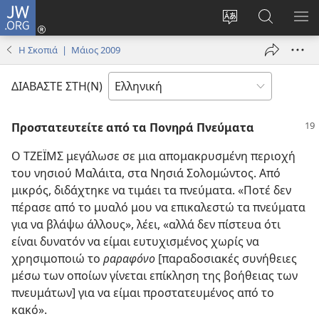
JW.ORG
Σύνδεση
(ανοίγει
Αλλαγή
Αναζήτησ
ΕΜ
νέο
γλώσσας
στο
ΜΕ
Η Σκοπιά | Μάιος 2009
παράθυρο)
ιστότοπου
JW.ORG
ΔΙΑΒΑΣΤΕ ΣΤΗ(Ν)
Προστατευτείτε από τα Πονηρά Πνεύματα
Ο ΤΖΕΪΜΣ μεγάλωσε σε μια απομακρυσμένη περιοχή
του νησιού Μαλάιτα, στα Νησιά Σολομώντος. Από
μικρός, διδάχτηκε να τιμάει τα πνεύματα. «Ποτέ δεν
πέρασε από το μυαλό μου να επικαλεστώ τα πνεύματα
για να βλάψω άλλους», λέει, «αλλά δεν πίστευα ότι
είναι δυνατόν να είμαι ευτυχισμένος χωρίς να
χρησιμοποιώ το
ραραφόνο
[παραδοσιακές συνήθειες
μέσω των οποίων γίνεται επίκληση της βοήθειας των
πνευμάτων] για να είμαι προστατευμένος από το
κακό».