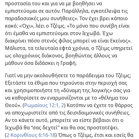
προστασία του και για να με βοηθήσει να
εμπιστεύομαι σε αυτόν. Παράλληλα, εγκατέλειψα τις
παραδοσιακές μου συνήθειες». Τον έχει βρει κάποιο
κακό; «Όχι», λέει ο Τζέιμς. «Το μόνο που συνέβη είναι
ότι έμαθα να εμπιστεύομαι στον Ιεχωβά. Έχω
διακρίνει πόσο στενός φίλος μπορεί να είναι Εκείνος».
Μάλιστα, τα τελευταία εφτά χρόνια, ο Τζέιμς υπηρετεί
ως ολοχρόνιος διάκονος, βοηθώντας άλλους να
μάθουν όσα διδάσκει η Γραφή.
Γιατί να μην ακολουθήσετε το παράδειγμα του Τζέιμς;
Εξετάστε τα έθιμα που τηρούνται στην περιοχή σας
και χρησιμοποιήστε τη «δύναμη της λογικής» σας για
να καθορίσετε αν εναρμονίζονται με το «θέλημα του
Θεού». (
Ρωμαίους 12:1, 2
) Κατόπιν να έχετε το θάρρος
να αποχωριστείτε από τις δεισιδαιμονικές συνήθειες.
Αν το κάνετε αυτό, μπορείτε να είστε βέβαιοι ότι ο
Ιεχωβά θα “σας δεχτεί” και θα σας προστατέψει.
(
2 Κορινθίους 6:16-18
) Όπως ο Τζέιμς, έτσι και εσείς θα