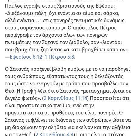
Παύλος έγραψε στους Χριστιανούς της Εφέσου:
«Διεξάγουμε πάλη, όχι ενάντια σε αίμα και σάρκα,
αλλά ενάντια . . . στις πονηρές πνευματικές δυνάμεις
στους ουράνιους τόπους». Ο απόστολος Πέτρος
περιέγραψε τον άρχοντα όλων των πονηρών
πνευμάτων, τον Σατανά τον Διάβολο, σαν «λιοντάρι
που βρυχιέται, ζητώντας να καταβροχθίσει κάποιον».​
—
Εφεσίους 6:12·
1 Πέτρου 5:8
.
Ο Σατανάς προξενεί βλάβη κυρίως με το να παροδηγεί
τους ανθρώπους, εξαπατώντας τους ή δελεάζοντάς
τους ώστε να ενεργούν με τρόπο που προσβάλλει τον
Θεό. Η Γραφή λέει ότι ο Σατανάς «μετασχηματίζεται σε
άγγελο φωτός». (
2 Κορινθίους 11:14
) Προσποιείται ότι
είναι προστατευτικό πνεύμα, ενώ στην
πραγματικότητα οι προθέσεις του είναι πονηρές. Ο
Σατανάς τυφλώνει τις διάνοιες των ανθρώπων ώστε να
μη διακρίνουν την αλήθεια για εκείνον και την αλήθεια
για τον Θεό. (
2 Κορινθίους 4:4
) Ποιος είναι ο στόχος