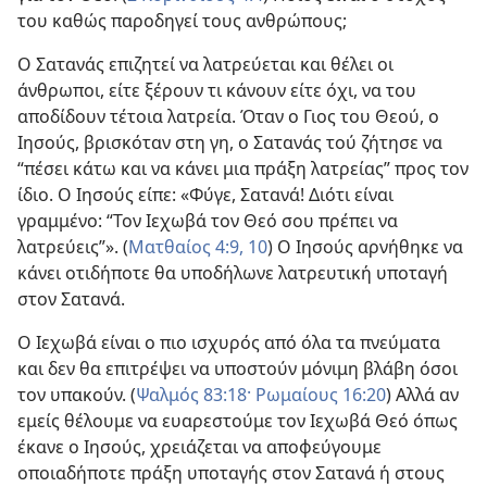
του καθώς παροδηγεί τους ανθρώπους;
Ο Σατανάς επιζητεί να λατρεύεται και θέλει οι
άνθρωποι, είτε ξέρουν τι κάνουν είτε όχι, να του
αποδίδουν τέτοια λατρεία. Όταν ο Γιος του Θεού, ο
Ιησούς, βρισκόταν στη γη, ο Σατανάς τού ζήτησε να
“πέσει κάτω και να κάνει μια πράξη λατρείας” προς τον
ίδιο. Ο Ιησούς είπε: «Φύγε, Σατανά! Διότι είναι
γραμμένο: “Τον Ιεχωβά τον Θεό σου πρέπει να
λατρεύεις”». (
Ματθαίος 4:9, 10
) Ο Ιησούς αρνήθηκε να
κάνει οτιδήποτε θα υποδήλωνε λατρευτική υποταγή
στον Σατανά.
Ο Ιεχωβά είναι ο πιο ισχυρός από όλα τα πνεύματα
και δεν θα επιτρέψει να υποστούν μόνιμη βλάβη όσοι
τον υπακούν. (
Ψαλμός 83:18·
Ρωμαίους 16:20
) Αλλά αν
εμείς θέλουμε να ευαρεστούμε τον Ιεχωβά Θεό όπως
έκανε ο Ιησούς, χρειάζεται να αποφεύγουμε
οποιαδήποτε πράξη υποταγής στον Σατανά ή στους