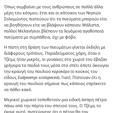
Όπως συμβαίνει με τους ανθρώπους σε πολλά άλλα
μέρη του κόσμου, έτσι και οι κάτοικοι των Νησιών
Σολομώντος πιστεύουν ότι τα πνεύματα μπορούν είτε
να βοηθήσουν είτε να βλάψουν κάποιον. Μάλιστα,
πολλοί Μελανήσιοι βλέπουν τα λεγόμενα αγαθοποιά
πνεύματα με συμπάθεια, όχι με φόβο.
Η πίστη στη δράση των πνευμάτων γίνεται έκδηλη με
διάφορους τρόπους. Παραδείγματος χάρη, όταν ο
Τζέιμς ήταν μικρός, οι γυναίκες στο χωριό του έβαζαν
γρήγορα τα παιδιά τους μέσα στο σπίτι όποτε άκουγαν
την κραυγή του πουλιού
κοροκόρο
(ο κούκος του
είδους
Eudynamys scolopacea
). Γιατί; Πίστευαν ότι η
κραυγή του πουλιού σήμαινε πως κάποιος επρόκειτο
να πάθει κακό.
Μερικοί χωρικοί τοποθετούν μια ειδική άσπρη πέτρα
πάνω από την πόρτα του σπιτιού τους. Ο Τζέιμς το
έκανε αυτό, πιστεύοντας ότι η πέτρα θα τον