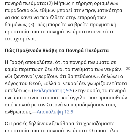
πονηρά πνεύματα; (2) Μήπως η τήρηση ορισμένων
παραδοσιακών εθίμων μπορεί στην πραγματικότητα
να σας κάνει να περιέλθετε στην επιρροή των
δαιμόνων; (3) Πώς μπορείτε να βρείτε πραγματική
προστασία από τα πονηρά πνεύματα και να είστε
ευτυχισμένοι;
Πώς Προξενούν Βλάβη τα Πονηρά Πνεύματα
Η Γραφή αποκαλύπτει ότι τα πονηρά πνεύματα σε
καμία περίπτωση δεν είναι τα πνεύματα
των νεκρών.
«Οι ζωντανοί γνωρίζουν ότι θα πεθάνουν», δηλώνει ο
Λόγος του Θεού, «αλλά οι νεκροί δεν γνωρίζουν τίποτα
απολύτως». (
Εκκλησιαστής 9:5
) Στην ουσία, τα πονηρά
πνεύματα είναι στασιαστικοί άγγελοι που προσπαθούν
από κοινού με τον Σατανά να παροδηγήσουν τους
ανθρώπους.​—
Αποκάλυψη 12:9
.
Οι Γραφές δηλώνουν ξεκάθαρα ότι χρειαζόμαστε
προστασία από τα πονηρά πνεύματα. Ο απόστολος