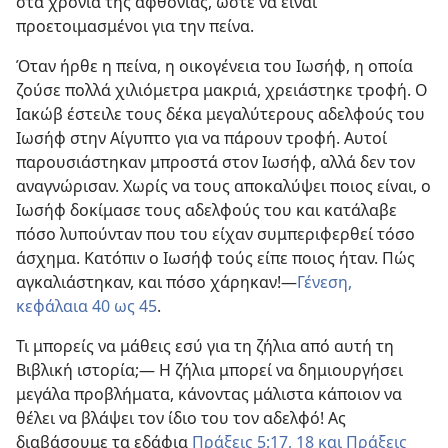
στα χρόνια της αφθονίας, ώστε να είναι
προετοιμασμένοι για την πείνα.
Όταν ήρθε η πείνα, η οικογένεια του Ιωσήφ, η οποία
ζούσε πολλά χιλιόμετρα μακριά, χρειάστηκε τροφή. Ο
Ιακώβ έστειλε τους δέκα μεγαλύτερους αδελφούς του
Ιωσήφ στην Αίγυπτο για να πάρουν τροφή. Αυτοί
παρουσιάστηκαν μπροστά στον Ιωσήφ, αλλά δεν τον
αναγνώρισαν. Χωρίς να τους αποκαλύψει ποιος είναι, ο
Ιωσήφ δοκίμασε τους αδελφούς του και κατάλαβε
πόσο λυπούνταν που του είχαν συμπεριφερθεί τόσο
άσχημα. Κατόπιν ο Ιωσήφ τούς είπε ποιος ήταν. Πώς
αγκαλιάστηκαν, και πόσο χάρηκαν!​—
Γένεση,
κεφάλαια 40 ως 45
.
Τι μπορείς να μάθεις εσύ για τη ζήλια από αυτή τη
Βιβλική ιστορία;​— Η ζήλια μπορεί να δημιουργήσει
μεγάλα προβλήματα, κάνοντας μάλιστα κάποιον να
θέλει να βλάψει τον ίδιο του τον αδελφό! Ας
διαβάσουμε τα εδάφια
Πράξεις 5:17, 18 και
Πράξεις