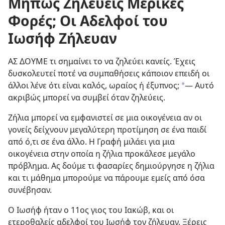
Μήπως Ζηλεύεις Μερικές
Φορές; Οι Αδελφοί του
Ιωσήφ Ζήλευαν
ΑΣ ΔΟΥΜΕ τι σημαίνει το να ζηλεύει κανείς. Έχεις
δυσκολευτεί ποτέ να συμπαθήσεις κάποιον επειδή οι
άλλοι λένε ότι είναι καλός, ωραίος ή έξυπνος;
​— Αυτό
a
ακριβώς μπορεί να συμβεί όταν ζηλεύεις.
Ζήλια μπορεί να εμφανιστεί σε μια οικογένεια αν οι
γονείς δείχνουν μεγαλύτερη προτίμηση σε ένα παιδί
από ό,τι σε ένα άλλο. Η Γραφή μιλάει για μια
οικογένεια στην οποία η ζήλια προκάλεσε μεγάλο
πρόβλημα. Ας δούμε τι φασαρίες δημιούργησε η ζήλια
και τι μάθημα μπορούμε να πάρουμε εμείς από όσα
συνέβησαν.
Ο Ιωσήφ ήταν ο 11ος γιος του Ιακώβ, και οι
ετεροθαλείς αδελφοί του Ιωσήφ τον ζήλευαν. Ξέρεις