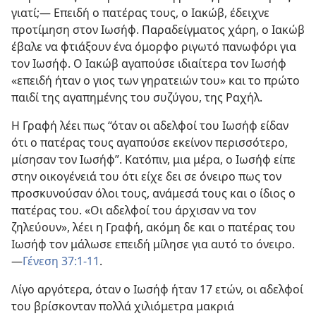
γιατί;​— Επειδή ο πατέρας τους, ο Ιακώβ, έδειχνε
προτίμηση στον Ιωσήφ. Παραδείγματος χάρη, ο Ιακώβ
έβαλε να φτιάξουν ένα όμορφο ριγωτό πανωφόρι για
τον Ιωσήφ. Ο Ιακώβ αγαπούσε ιδιαίτερα τον Ιωσήφ
«επειδή ήταν ο γιος των γηρατειών του» και το πρώτο
παιδί της αγαπημένης του συζύγου, της Ραχήλ.
Η Γραφή λέει πως “όταν οι αδελφοί του Ιωσήφ είδαν
ότι ο πατέρας τους αγαπούσε εκείνον περισσότερο,
μίσησαν τον Ιωσήφ”. Κατόπιν, μια μέρα, ο Ιωσήφ είπε
στην οικογένειά του ότι είχε δει σε όνειρο πως τον
προσκυνούσαν όλοι τους, ανάμεσά τους και ο ίδιος ο
πατέρας του. «Οι αδελφοί του άρχισαν να τον
ζηλεύουν», λέει η Γραφή, ακόμη δε και ο πατέρας του
Ιωσήφ τον μάλωσε επειδή μίλησε για αυτό το όνειρο.​
—
Γένεση 37:1-11
.
Λίγο αργότερα, όταν ο Ιωσήφ ήταν 17 ετών, οι αδελφοί
του βρίσκονταν πολλά χιλιόμετρα μακριά