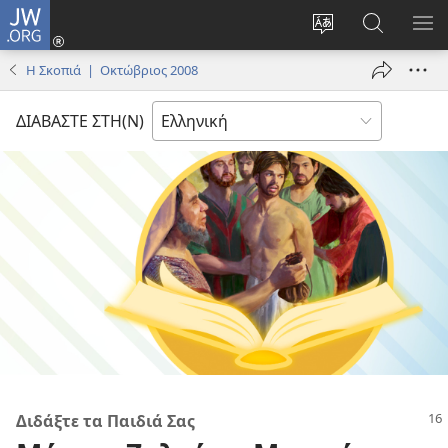
JW.ORG
Σύνδεση
(ανοίγει
Αλλαγή
Αναζήτησ
ΕΜ
νέο
γλώσσας
στο
ΜΕ
Η Σκοπιά | Οκτώβριος 2008
παράθυρο)
ιστότοπου
JW.ORG
ΔΙΑΒΑΣΤΕ ΣΤΗ(Ν)
Διδάξτε τα Παιδιά Σας