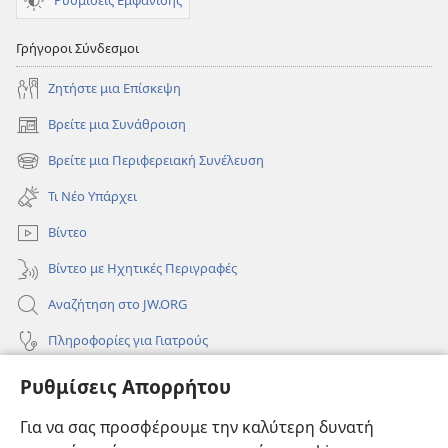
Ρυθμίσεις Εμφάνισης
Γρήγοροι Σύνδεσμοι
Ζητήστε μια Επίσκεψη
Βρείτε μια Συνάθροιση
(ανοίγει
νέο
Βρείτε μια Περιφερειακή Συνέλευση
(ανοίγει
παράθυρο)
νέο
Τι Νέο Υπάρχει
παράθυρο)
Βίντεο
Βίντεο με Ηχητικές Περιγραφές
Αναζήτηση στο JW.ORG
Πληροφορίες για Γιατρούς
Πληροφορίες για Επίσημους Φορείς και ΜΜΕ
Ρυθμίσεις Απορρήτου
Βοήθεια
Για να σας προσφέρουμε την καλύτερη δυνατή