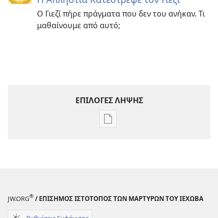
Ο Γιεζί πήρε πράγματα που δεν του ανήκαν. Τι
μαθαίνουμε από αυτό;
ΕΠΙΛΟΓΕΣ ΛΗΨΗΣ
Επιλογές
λήψης
εκδόσεων
Η
ΣΚΟΠΙΑ
Οκτώβριος 2008
®
JW.ORG
/ ΕΠΙΣΗΜΟΣ ΙΣΤΟΤΟΠΟΣ ΤΩΝ ΜΑΡΤΥΡΩΝ ΤΟΥ ΙΕΧΩΒΑ