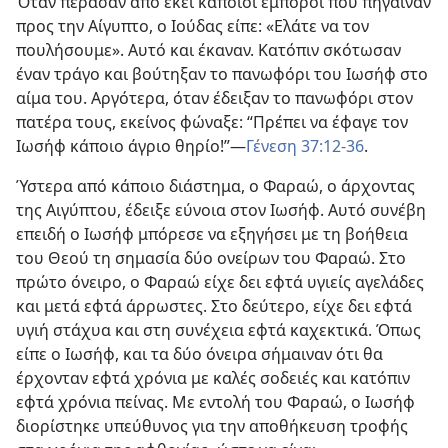
Όταν πέρασαν από εκεί κάποιοι έμποροι που πήγαιναν
προς την Αίγυπτο, ο Ιούδας είπε: «Ελάτε να τον
πουλήσουμε». Αυτό και έκαναν. Κατόπιν σκότωσαν
έναν τράγο και βούτηξαν το πανωφόρι του Ιωσήφ στο
αίμα του. Αργότερα, όταν έδειξαν το πανωφόρι στον
πατέρα τους, εκείνος φώναξε: “Πρέπει να έφαγε τον
Ιωσήφ κάποιο άγριο θηρίο!”​—
Γένεση 37:12-36
.
Ύστερα από κάποιο διάστημα, ο Φαραώ, ο άρχοντας
της Αιγύπτου, έδειξε εύνοια στον Ιωσήφ. Αυτό συνέβη
επειδή ο Ιωσήφ μπόρεσε να εξηγήσει με τη βοήθεια
του Θεού τη σημασία δύο ονείρων του Φαραώ. Στο
πρώτο όνειρο, ο Φαραώ είχε δει εφτά υγιείς αγελάδες
και μετά εφτά άρρωστες. Στο δεύτερο, είχε δει εφτά
υγιή στάχυα και στη συνέχεια εφτά καχεκτικά. Όπως
είπε ο Ιωσήφ, και τα δύο όνειρα σήμαιναν ότι θα
έρχονταν εφτά χρόνια με καλές σοδειές και κατόπιν
εφτά χρόνια πείνας. Με εντολή του Φαραώ, ο Ιωσήφ
διορίστηκε υπεύθυνος για την αποθήκευση τροφής