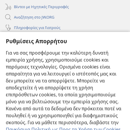
Βίντεο με Ηχητικές Περιγραφές
Αναζήτηση στο JW.ORG
Πληροφορίες για Γιατρούς
Πληροφορίες για Επίσημους Φορείς και ΜΜΕ
Ρυθμίσεις Απορρήτου
Βοήθεια
Για να σας προσφέρουμε την καλύτερη δυνατή
εμπειρία χρήσης, χρησιμοποιούμε cookies και
Συνεισφορές
(ανοίγει
παρόμοιες τεχνολογίες. Ορισμένα cookies είναι
νέο
απαραίτητα για να λειτουργεί ο ιστότοπός μας και
παράθυρο)
ΔΙΑΔΙΚΤΥΑΚΗ ΒΙΒΛΙΟΘΗΚΗ της Σκοπιάς™
δεν μπορείτε να τα απορρίψετε. Μπορείτε να
(ανοίγει
αποδεχτείτε ή να απορρίψετε τη χρήση
νέο
®
JW Hub
παράθυρο)
επιπρόσθετων cookies, τα οποία χρησιμοποιούμε
(ανοίγει
νέο
μόνο για να βελτιώσουμε την εμπειρία χρήσης σας.
®
JW Library
παράθυρο)
Κανένα από αυτά τα δεδομένα δεν πρόκειται ποτέ να
πουληθεί ή να χρησιμοποιηθεί για διαφημιστικούς
Βιβλιοθήκη της Σκοπιάς
σκοπούς. Για να μάθετε περισσότερα, διαβάστε την
Παγκόσμια Πολιτική ως Προς τη Χρήση των Cookies