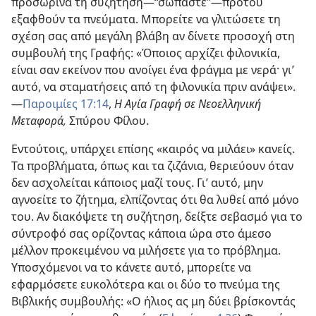
προσωρινά τη συζήτηση—“σωπάστε”—προτού
εξαφθούν τα πνεύματα. Μπορείτε να γλιτώσετε τη
σχέση σας από μεγάλη βλάβη αν δίνετε προσοχή στη
συμβουλή της Γραφής: «Όποιος αρχίζει φιλονικία,
είναι σαν εκείνον που ανοίγει ένα φράγμα με νερά· γι’
αυτό, να σταματήσεις από τη φιλονικία πριν ανάψει».
—
Παροιμίες 17:14
,
Η Αγία Γραφή σε Νεοελληνική
Μεταφορά,
Σπύρου Φίλου.
Εντούτοις, υπάρχει επίσης «καιρός να μιλάει» κανείς.
Τα προβλήματα, όπως και τα ζιζάνια, θεριεύουν όταν
δεν ασχολείται κάποιος μαζί τους. Γι’ αυτό, μην
αγνοείτε το ζήτημα, ελπίζοντας ότι θα λυθεί από μόνο
του. Αν διακόψετε τη συζήτηση, δείξτε σεβασμό για το
σύντροφό σας ορίζοντας κάποια ώρα στο άμεσο
μέλλον προκειμένου να μιλήσετε για το πρόβλημα.
Υποσχόμενοι να το κάνετε αυτό, μπορείτε να
εφαρμόσετε ευκολότερα και οι δύο το πνεύμα της
Βιβλικής συμβουλής: «Ο ήλιος ας μη δύει βρίσκοντάς