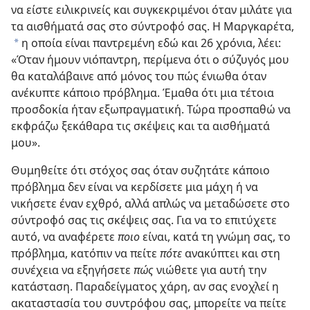
να είστε ειλικρινείς και συγκεκριμένοι όταν μιλάτε για
τα αισθήματά σας στο σύντροφό σας. Η Μαργκαρέτα,
η οποία είναι παντρεμένη εδώ και 26 χρόνια, λέει:
a
«Όταν ήμουν νιόπαντρη, περίμενα ότι ο σύζυγός μου
θα καταλάβαινε από μόνος του πώς ένιωθα όταν
ανέκυπτε κάποιο πρόβλημα. Έμαθα ότι μια τέτοια
προσδοκία ήταν εξωπραγματική. Τώρα προσπαθώ να
εκφράζω ξεκάθαρα τις σκέψεις και τα αισθήματά
μου».
Θυμηθείτε ότι στόχος σας όταν συζητάτε κάποιο
πρόβλημα δεν είναι να κερδίσετε μια μάχη ή να
νικήσετε έναν εχθρό, αλλά απλώς να μεταδώσετε στο
σύντροφό σας τις σκέψεις σας. Για να το επιτύχετε
αυτό, να αναφέρετε
ποιο
είναι, κατά τη γνώμη σας, το
πρόβλημα, κατόπιν να πείτε
πότε
ανακύπτει και στη
συνέχεια να εξηγήσετε
πώς
νιώθετε για αυτή την
κατάσταση. Παραδείγματος χάρη, αν σας ενοχλεί η
ακαταστασία του συντρόφου σας, μπορείτε να πείτε