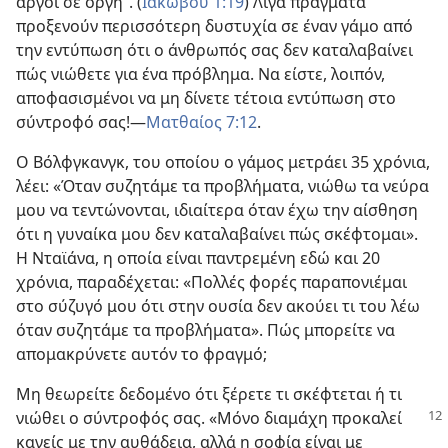
αργοί σε οργή”. (
Ιακώβου 1:19
) Λίγα πράγματα
προξενούν περισσότερη δυστυχία σε έναν γάμο από
την εντύπωση ότι ο άνθρωπός σας δεν καταλαβαίνει
πώς νιώθετε για ένα πρόβλημα. Να είστε, λοιπόν,
αποφασισμένοι να μη δίνετε τέτοια εντύπωση στο
σύντροφό σας!—
Ματθαίος 7:12
.
Ο Βόλφγκανγκ, του οποίου ο γάμος μετράει 35 χρόνια,
λέει: «Όταν συζητάμε τα προβλήματα, νιώθω τα νεύρα
μου να τεντώνονται, ιδιαίτερα όταν έχω την αίσθηση
ότι η γυναίκα μου δεν καταλαβαίνει πώς σκέφτομαι».
Η Νταϊάνα, η οποία είναι παντρεμένη εδώ και 20
χρόνια, παραδέχεται: «Πολλές φορές παραπονιέμαι
στο σύζυγό μου ότι στην ουσία δεν ακούει τι του λέω
όταν συζητάμε τα προβλήματα». Πώς μπορείτε να
απομακρύνετε αυτόν το φραγμό;
Μη θεωρείτε δεδομένο ότι ξέρετε τι σκέφτεται ή τι
νιώθει ο σύντροφός σας. «Μόνο διαμάχη
προκαλεί
κανείς με την αυθάδεια, αλλά η σοφία είναι με