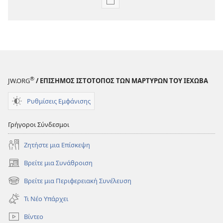
Επιλογές
λήψης
εκδόσεων
Η
ΣΚΟΠΙΑ
Μάιος 2008
®
JW.ORG
/ ΕΠΙΣΗΜΟΣ ΙΣΤΟΤΟΠΟΣ ΤΩΝ ΜΑΡΤΥΡΩΝ ΤΟΥ ΙΕΧΩΒΑ
Ρυθμίσεις Εμφάνισης
Γρήγοροι Σύνδεσμοι
Ζητήστε μια Επίσκεψη
Βρείτε μια Συνάθροιση
(ανοίγει
νέο
Βρείτε μια Περιφερειακή Συνέλευση
(ανοίγει
παράθυρο)
νέο
Τι Νέο Υπάρχει
παράθυρο)
Βίντεο