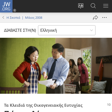
JW.ORG
Σύνδεση
(ανοίγει
Αλλαγή
Αναζήτησ
ΕΜ
νέο
γλώσσας
στο
ΜΕ
Η Σκοπιά | Μάιος 2008
παράθυρο)
ιστότοπου
JW.ORG
ΔΙΑΒΑΣΤΕ ΣΤΗ(Ν)
Τα Κλειδιά της Οικογενειακής Ευτυχίας