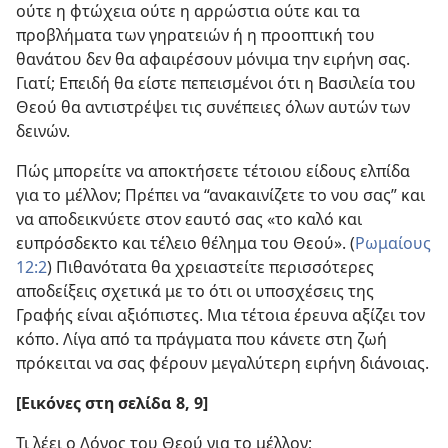
ούτε η φτώχεια ούτε η αρρώστια ούτε και τα
προβλήματα των γηρατειών ή η προοπτική του
θανάτου δεν θα αφαιρέσουν μόνιμα την ειρήνη σας.
Γιατί; Επειδή θα είστε πεπεισμένοι ότι η Βασιλεία του
Θεού θα αντιστρέψει τις συνέπειες όλων αυτών των
δεινών.
Πώς μπορείτε να αποκτήσετε τέτοιου είδους ελπίδα
για το μέλλον; Πρέπει να “ανακαινίζετε το νου σας” και
να αποδεικνύετε στον εαυτό σας «το καλό και
ευπρόσδεκτο και τέλειο θέλημα του Θεού». (
Ρωμαίους
12:2
) Πιθανότατα θα χρειαστείτε περισσότερες
αποδείξεις σχετικά με το ότι οι υποσχέσεις της
Γραφής είναι αξιόπιστες. Μια τέτοια έρευνα αξίζει τον
κόπο. Λίγα από τα πράγματα που κάνετε στη ζωή
πρόκειται να σας φέρουν μεγαλύτερη ειρήνη διάνοιας.
[Εικόνες στη σελίδα 8, 9]
Τι λέει ο Λόγος του Θεού για το μέλλον;