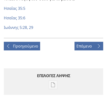
Ησαΐας 35:5
Ησαΐας 35:6
Ιωάννης 5:28, 29
Προηγούμενο
Επόμενο
ΕΠΙΛΟΓΕΣ ΛΗΨΗΣ
Επιλογές
λήψης
εκδόσεων
Η