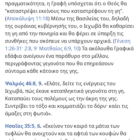
πραγματικότητα, η Γραφή υπόσχεται ότι ο Θεός θα
“καταστρέψει εκείνους που καταστρέφουν τη γη”.
(
Αποκάλυψη 11:18
) Μέσω της Βασιλείας του, δηλαδή
της ουράνιας κυβέρνησής του, ο Ιεχωβά θα καθαρίσει
τη γη από την πονηρία και θα φέρει σε ύπαρξη τις
συνθήκες που σκόπευε να υπάρχουν αρχικά. (
Γένεση
1:26-31·
2:8, 9·
Ματθαίος 6:9, 10
) Τα ακόλουθα Γραφικά
εδάφια ανοίγουν ένα παράθυρο στο μέλλον,
περιγράφοντας γεγονότα που θα επηρεάσουν
σύντομα κάθε κάτοικο της γης.
Ψαλμός 46:8, 9
.
«Ελάτε, δείτε τις ενέργειες του
Ιεχωβά, πώς έκανε καταπληκτικά γεγονότα στη γη.
Καταπαύει τους πολέμους ως την άκρη της γης.
Συντρίβει το τόξο και κομματιάζει το δόρυ· καίει τις
άμαξες στη φωτιά».
Ησαΐας 35:5, 6
.
«Εκείνον τον καιρό τα μάτια των
τυφλών θα ανοιχτούν και τα αφτιά των κουφών θα