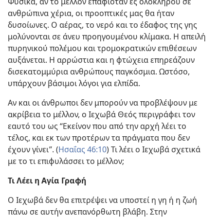
Φυσικά, αν το μέλλον επαφιόταν εξ ολοκλήρου σε
ανθρώπινα χέρια, οι προοπτικές μας θα ήταν
δυσοίωνες. Ο αέρας, το νερό και το έδαφος της γης
μολύνονται σε άνευ προηγουμένου κλίμακα. Η απειλή
πυρηνικού πολέμου και τρομοκρατικών επιθέσεων
αυξάνεται. Η αρρώστια και η φτώχεια επηρεάζουν
δισεκατομμύρια ανθρώπους παγκόσμια. Ωστόσο,
υπάρχουν βάσιμοι λόγοι για ελπίδα.
Αν και οι άνθρωποι δεν μπορούν να προβλέψουν με
ακρίβεια το μέλλον, ο Ιεχωβά Θεός περιγράφει τον
εαυτό του ως “Εκείνον που από την αρχή λέει το
τέλος, και εκ των προτέρων τα πράγματα που δεν
έχουν γίνει”. (
Ησαΐας 46:10
) Τι λέει ο Ιεχωβά σχετικά
με το τι επιφυλάσσει το μέλλον;
Τι Λέει η Αγία Γραφή
Ο Ιεχωβά δεν θα επιτρέψει να υποστεί η γη ή η ζωή
πάνω σε αυτήν ανεπανόρθωτη βλάβη. Στην