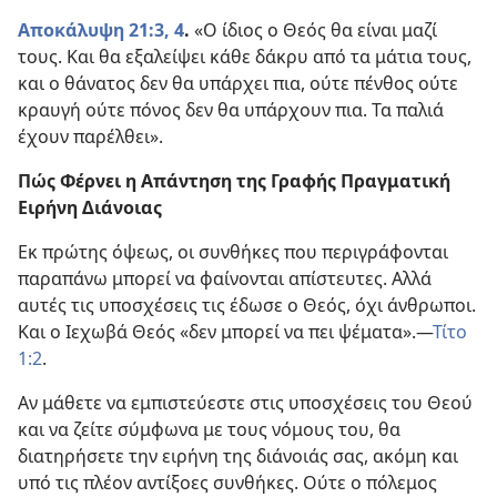
Αποκάλυψη 21:3, 4
.
«Ο ίδιος ο Θεός θα είναι μαζί
τους. Και θα εξαλείψει κάθε δάκρυ από τα μάτια τους,
και ο θάνατος δεν θα υπάρχει πια, ούτε πένθος ούτε
κραυγή ούτε πόνος δεν θα υπάρχουν πια. Τα παλιά
έχουν παρέλθει».
Πώς Φέρνει η Απάντηση της Γραφής Πραγματική
Ειρήνη Διάνοιας
Εκ πρώτης όψεως, οι συνθήκες που περιγράφονται
παραπάνω μπορεί να φαίνονται απίστευτες. Αλλά
αυτές τις υποσχέσεις τις έδωσε ο Θεός, όχι άνθρωποι.
Και ο Ιεχωβά Θεός «δεν μπορεί να πει ψέματα».—
Τίτο
1:2
.
Αν μάθετε να εμπιστεύεστε στις υποσχέσεις του Θεού
και να ζείτε σύμφωνα με τους νόμους του, θα
διατηρήσετε την ειρήνη της διάνοιάς σας, ακόμη και
υπό τις πλέον αντίξοες συνθήκες. Ούτε ο πόλεμος