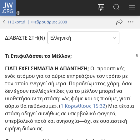
JW.ORG
Σύνδεση
(ανοίγει
Αλλαγή
Αναζήτησ
ΕΜ
νέο
γλώσσας
στο
ΜΕ
Η Σκοπιά | Φεβρουάριος 2008
παράθυρο)
ιστότοπου
JW.ORG
ΔΙΑΒΑΣΤΕ ΣΤΗ(Ν)
Τι Επιφυλάσσει το Μέλλον;
ΓΙΑΤΙ ΕΧΕΙ ΣΗΜΑΣΙΑ Η ΑΠΑΝΤΗΣΗ;
Οι προοπτικές
ενός ατόμου για το αύριο επηρεάζουν τον τρόπο με
τον οποίο ενεργεί σήμερα. Παραδείγματος χάρη, όσοι
δεν έχουν πολλές ελπίδες για το μέλλον μπορεί να
υιοθετήσουν τη στάση: «Ας φάμε και ας πιούμε, γιατί
αύριο θα πεθάνουμε». (
1 Κορινθίους 15:32
) Μια τέτοια
στάση οδηγεί συνήθως σε υπερβολικό φαγητό,
υπερβολικό ποτό και ανησυχία—όχι σε ουσιαστική
ειρήνη διάνοιας.