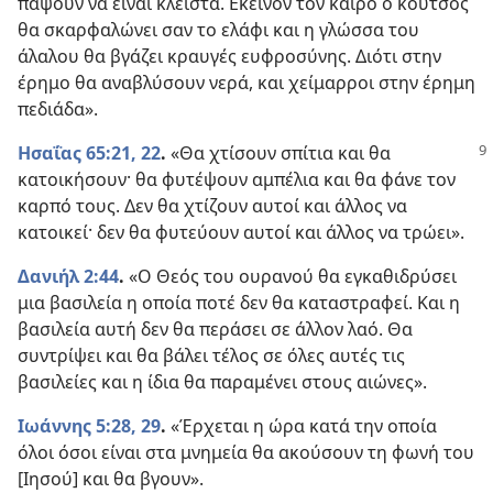
πάψουν να είναι κλειστά. Εκείνον τον καιρό ο κουτσός
θα σκαρφαλώνει σαν το ελάφι και η γλώσσα του
άλαλου θα βγάζει κραυγές ευφροσύνης. Διότι στην
έρημο θα αναβλύσουν νερά, και χείμαρροι στην έρημη
πεδιάδα».
Ησαΐας 65:21, 22
.
«Θα χτίσουν σπίτια και θα
κατοικήσουν· θα φυτέψουν αμπέλια και θα φάνε τον
καρπό τους. Δεν θα χτίζουν αυτοί και άλλος να
κατοικεί· δεν θα φυτεύουν αυτοί και άλλος να τρώει».
Δανιήλ 2:44
.
«Ο Θεός του ουρανού θα εγκαθιδρύσει
μια βασιλεία η οποία ποτέ δεν θα καταστραφεί. Και η
βασιλεία αυτή δεν θα περάσει σε άλλον λαό. Θα
συντρίψει και θα βάλει τέλος σε όλες αυτές τις
βασιλείες και η ίδια θα παραμένει στους αιώνες».
Ιωάννης 5:28, 29
.
«Έρχεται η ώρα κατά την οποία
όλοι όσοι είναι στα μνημεία θα ακούσουν τη φωνή του
[Ιησού] και θα βγουν».