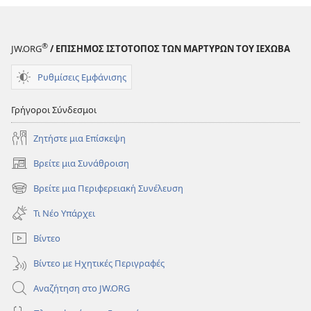
ΣΚΟΠΙΑ
Φεβρουάριος 2008
®
JW.ORG
/ ΕΠΙΣΗΜΟΣ ΙΣΤΟΤΟΠΟΣ ΤΩΝ ΜΑΡΤΥΡΩΝ ΤΟΥ ΙΕΧΩΒΑ
Ρυθμίσεις Εμφάνισης
Γρήγοροι Σύνδεσμοι
Ζητήστε μια Επίσκεψη
Βρείτε μια Συνάθροιση
(ανοίγει
νέο
Βρείτε μια Περιφερειακή Συνέλευση
(ανοίγει
παράθυρο)
νέο
Τι Νέο Υπάρχει
παράθυρο)
Βίντεο
Βίντεο με Ηχητικές Περιγραφές
Αναζήτηση στο JW.ORG