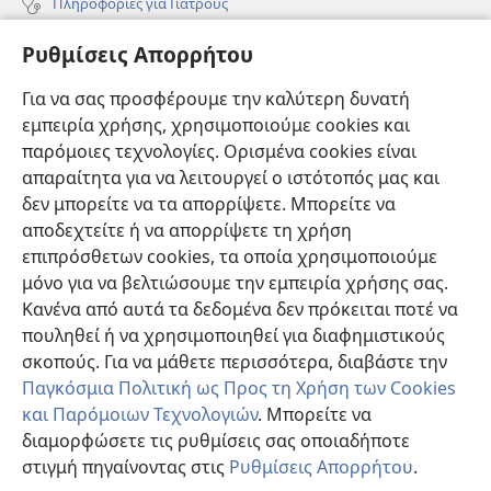
Πληροφορίες για Γιατρούς
Πληροφορίες για Επίσημους Φορείς και ΜΜΕ
Ρυθμίσεις Απορρήτου
Βοήθεια
Για να σας προσφέρουμε την καλύτερη δυνατή
εμπειρία χρήσης, χρησιμοποιούμε cookies και
Συνεισφορές
(ανοίγει
παρόμοιες τεχνολογίες. Ορισμένα cookies είναι
νέο
απαραίτητα για να λειτουργεί ο ιστότοπός μας και
παράθυρο)
ΔΙΑΔΙΚΤΥΑΚΗ ΒΙΒΛΙΟΘΗΚΗ της Σκοπιάς™
δεν μπορείτε να τα απορρίψετε. Μπορείτε να
(ανοίγει
αποδεχτείτε ή να απορρίψετε τη χρήση
νέο
®
JW Hub
παράθυρο)
επιπρόσθετων cookies, τα οποία χρησιμοποιούμε
(ανοίγει
νέο
μόνο για να βελτιώσουμε την εμπειρία χρήσης σας.
®
JW Library
παράθυρο)
Κανένα από αυτά τα δεδομένα δεν πρόκειται ποτέ να
πουληθεί ή να χρησιμοποιηθεί για διαφημιστικούς
Βιβλιοθήκη της Σκοπιάς
σκοπούς. Για να μάθετε περισσότερα, διαβάστε την
Παγκόσμια Πολιτική ως Προς τη Χρήση των Cookies
και Παρόμοιων Τεχνολογιών
. Μπορείτε να
διαμορφώσετε τις ρυθμίσεις σας οποιαδήποτε
Copyright
© 2026 Watch Tower Bible and Tract Society of Pennsylvania.
στιγμή πηγαίνοντας στις
Ρυθμίσεις Απορρήτου
.
Π
ΟΡΟΙ ΧΡΗΣΗΣ
|
ΠΟΛΙΤΙΚΗ ΑΠΟΡΡΗΤΟΥ
|
ΡΥΘΜΙΣΕΙΣ ΑΠΟΡΡΗΤΟΥ