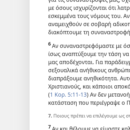
με όσους ισχυρίζονται ότι λατ
εσκεμμένα τους νόμους του. Αν
αναμειχθούν σε σοβαρή αδικοπ
διακόπτουμε τη συναναστροφή 
6
Αν συναναστρεφόμαστε με όσο
ίσως αναπτύξουμε την τάση να 
μας αποδέχονται. Για παράδει
σεξουαλικά ανήθικους ανθρώπο
διαπράξουμε ανηθικότητα. Αυτ
Χριστιανούς, και κάποιοι αποκ
(
1 Κορ. 5:11-13
) Αν δεν μετανο
κατάσταση που περιέγραψε ο Π
7.
Ποιους πρέπει να επιλέγουμε ως σ
7
Αν και θέλουμε να είμαστε κα