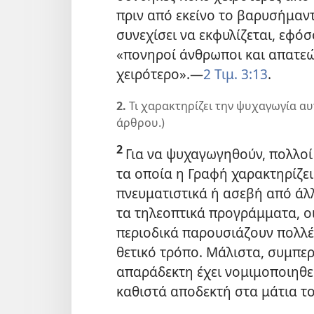
πριν από εκείνο το βαρυσήμαντο
συνεχίσει να εκφυλίζεται, εφό
«πονηροί άνθρωποι και απατε
χειρότερο».
—
2 Τιμ. 3:13
.
2.
Τι χαρακτηρίζει την ψυχαγωγία αυ
άρθρου.)
2
Για να ψυχαγωγηθούν, πολλο
τα οποία η Γραφή χαρακτηρίζει
πνευματιστικά ή ασεβή από άλλ
τα τηλεοπτικά προγράμματα, οι
περιοδικά παρουσιάζουν πολλές
θετικό τρόπο. Μάλιστα, συμπε
απαράδεκτη έχει νομιμοποιηθε
καθιστά αποδεκτή στα μάτια τ