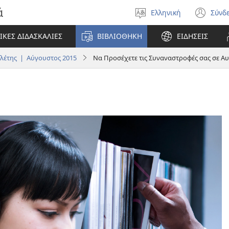
ά
Ελληνική
Σύνδ
Επιλέξτε
(αν
γλώσσα
νέο
ΙΚΕΣ ΔΙΔΑΣΚΑΛΙΕΣ
ΒΙΒΛΙΟΘΗΚΗ
ΕΙΔΗΣΕΙΣ
πα
έτης | Αύγουστος 2015
Να Προσέχετε τις Συναναστροφές σας σε Αυτ