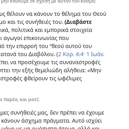
 μην κάνουμε σε σχέση με αυτόν τον κόσμο;
υς θέλουν να κάνουν το θέλημα του Θεού
ο και τις συνήθειές του.
(Διαβάστε
ικά, πολιτικά και εμπορικά στοιχεία
ι αγωγοί επικοινωνίας που
πό την επιρροή του “θεού αυτού του
ατανά του Διαβόλου. (
2 Κορ. 4:4·
1 Ιωάν.
πρέπει να προσέχουμε τις συναναστροφές
ττει την εξής θεμελιώδη αλήθεια: «Μην
αστροφές φθείρουν τις ωφέλιμες
 παρέα, και γιατί;
ιμες συνήθειές μας, δεν πρέπει να έχουμε
 κάνουν άσχημα πράγματα. Αυτό ισχύει
ι μόνο με μη ομόπιστα άτομα, αλλά και