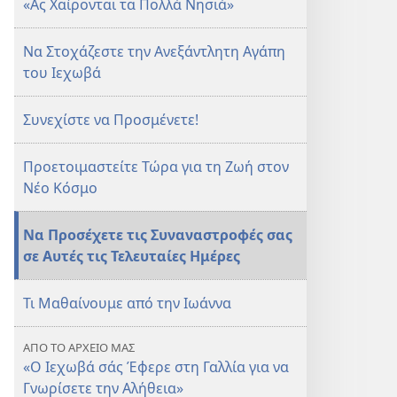
«Ας Χαίρονται τα Πολλά Νησιά»
Αύγουστος 2015
Αύγουστος 2015
Να Στοχάζεστε την Ανεξάντλητη Αγάπη
του Ιεχωβά
Συνεχίστε να Προσμένετε!
Προετοιμαστείτε Τώρα για τη Ζωή στον
Νέο Κόσμο
Να Προσέχετε τις Συναναστροφές σας
σε Αυτές τις Τελευταίες Ημέρες
Τι Μαθαίνουμε από την Ιωάννα
ΑΠΟ ΤΟ ΑΡΧΕΙΟ ΜΑΣ
«Ο Ιεχωβά σάς Έφερε στη Γαλλία για να
Γνωρίσετε την Αλήθεια»