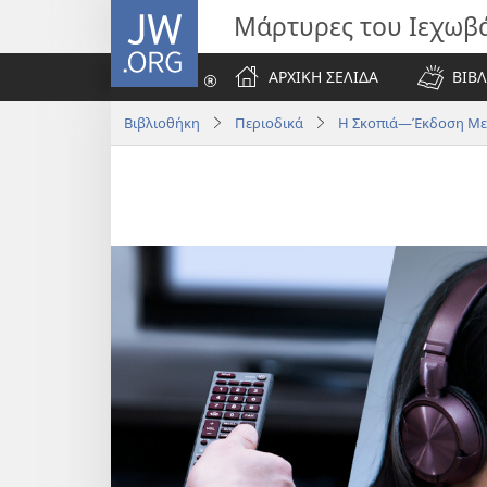
JW.ORG
Μάρτυρες του Ιεχωβ
ΑΡΧΙΚΗ ΣΕΛΙΔΑ
ΒΙΒΛ
Βιβλιοθήκη
Περιοδικά
Η Σκοπιά—Έκδοση Μελ