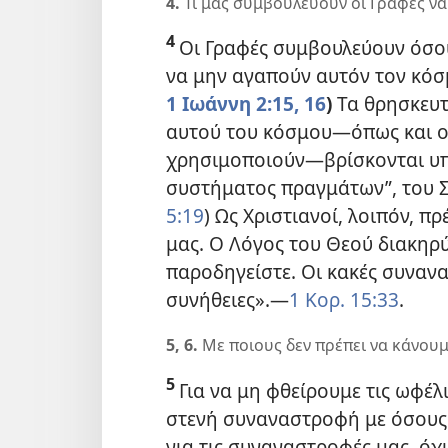
4.
Τι μας συμβουλεύουν οι Γραφές να
4
Οι Γραφές συμβουλεύουν όσο
να μην αγαπούν αυτόν τον κόσμ
1 Ιωάννη 2:15, 16
)
Τα θρησκευτ
αυτού του κόσμου
—όπως και ο
χρησιμοποιούν—
βρίσκονται υ
συστήματος πραγμάτων”, του Σ
5:19
) Ως Χριστιανοί, λοιπόν, 
μας. Ο Λόγος του Θεού διακηρύ
παροδηγείστε. Οι κακές συναν
συνήθειες».
—
1 Κορ. 15:33
.
5, 6.
Με ποιους δεν πρέπει να κάνουμε
5
Για να μη φθείρουμε τις ωφέλ
στενή συναναστροφή με όσους
για τις συναναστροφές μας, όχ