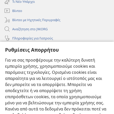
Τι Νέο Υπάρχει
παράθυρο)
Βίντεο
Βίντεο με Ηχητικές Περιγραφές
Αναζήτηση στο JW.ORG
Πληροφορίες για Γιατρούς
Πληροφορίες για Επίσημους Φορείς και ΜΜΕ
Ρυθμίσεις Απορρήτου
Βοήθεια
Για να σας προσφέρουμε την καλύτερη δυνατή
εμπειρία χρήσης, χρησιμοποιούμε cookies και
Συνεισφορές
(ανοίγει
παρόμοιες τεχνολογίες. Ορισμένα cookies είναι
νέο
απαραίτητα για να λειτουργεί ο ιστότοπός μας και
παράθυρο)
ΔΙΑΔΙΚΤΥΑΚΗ ΒΙΒΛΙΟΘΗΚΗ της Σκοπιάς™
δεν μπορείτε να τα απορρίψετε. Μπορείτε να
(ανοίγει
αποδεχτείτε ή να απορρίψετε τη χρήση
νέο
®
JW Hub
παράθυρο)
επιπρόσθετων cookies, τα οποία χρησιμοποιούμε
(ανοίγει
νέο
μόνο για να βελτιώσουμε την εμπειρία χρήσης σας.
®
JW Library
παράθυρο)
Κανένα από αυτά τα δεδομένα δεν πρόκειται ποτέ να