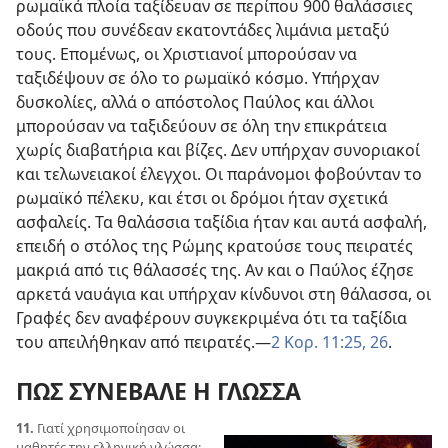
ρωμαϊκά πλοία ταξίδευαν σε περίπου 900 θαλάσσιες
οδούς που συνέδεαν εκατοντάδες λιμάνια μεταξύ
τους. Επομένως, οι Χριστιανοί μπορούσαν να
ταξιδέψουν σε όλο το ρωμαϊκό κόσμο. Υπήρχαν
δυσκολίες, αλλά ο απόστολος Παύλος και άλλοι
μπορούσαν να ταξιδεύουν σε όλη την επικράτεια
χωρίς διαβατήρια και βίζες. Δεν υπήρχαν συνοριακοί
και τελωνειακοί έλεγχοι. Οι παράνομοι φοβούνταν το
ρωμαϊκό πέλεκυ, και έτσι οι δρόμοι ήταν σχετικά
ασφαλείς. Τα θαλάσσια ταξίδια ήταν και αυτά ασφαλή,
επειδή ο στόλος της Ρώμης κρατούσε τους πειρατές
μακριά από τις θάλασσές της. Αν και ο Παύλος έζησε
αρκετά ναυάγια και υπήρχαν κίνδυνοι στη θάλασσα, οι
Γραφές δεν αναφέρουν συγκεκριμένα ότι τα ταξίδια
του απειλήθηκαν από πειρατές.
—
2 Κορ. 11:25, 26
.
ΠΩΣ ΣΥΝΕΒΑΛΕ Η ΓΛΩΣΣΑ
11.
Γιατί χρησιμοποίησαν οι
μαθητές την ελληνική γλώσσα;