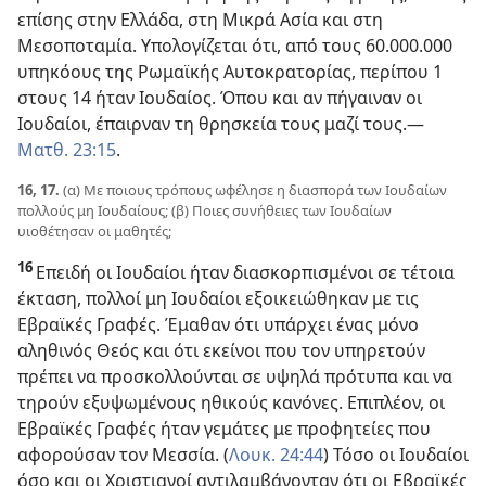
επίσης στην Ελλάδα, στη Μικρά Ασία και στη
Μεσοποταμία. Υπολογίζεται ότι, από τους 60.000.000
υπηκόους της Ρωμαϊκής Αυτοκρατορίας, περίπου 1
στους 14 ήταν Ιουδαίος. Όπου και αν πήγαιναν οι
Ιουδαίοι, έπαιρναν τη θρησκεία τους μαζί τους.
—
Ματθ. 23:15
.
16, 17.
(α) Με ποιους τρόπους ωφέλησε η διασπορά των Ιουδαίων
πολλούς μη Ιουδαίους; (β) Ποιες συνήθειες των Ιουδαίων
υιοθέτησαν οι μαθητές;
16
Επειδή οι Ιουδαίοι ήταν διασκορπισμένοι σε τέτοια
έκταση, πολλοί μη Ιουδαίοι εξοικειώθηκαν με τις
Εβραϊκές Γραφές. Έμαθαν ότι υπάρχει ένας μόνο
αληθινός Θεός και ότι εκείνοι που τον υπηρετούν
πρέπει να προσκολλούνται σε υψηλά πρότυπα και να
τηρούν εξυψωμένους ηθικούς κανόνες. Επιπλέον, οι
Εβραϊκές Γραφές ήταν γεμάτες με προφητείες που
αφορούσαν τον Μεσσία. (
Λουκ. 24:44
) Τόσο οι Ιουδαίοι
όσο και οι Χριστιανοί αντιλαμβάνονταν ότι οι Εβραϊκές