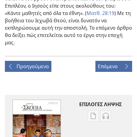
Επιπλέον, ο Ιησούς είπε στους ακολούθους του:
«Κάντε μαθητές από
όλα
τα έθνη». (
Ματθ. 28:19
) Με τη
βοήθεια του Ιεχωβά Θεού, είναι δυνατόν να
εκπληρώσουμε αυτή την αποστολή. Το επόμενο άρθρο
θα δείξει πώς επιτελείται αυτό το έργο στην εποχή
μας.
Προηγούμενο
Επόμενο
ΕΠΙΛΟΓΕΣ ΛΗΨΗΣ
Επιλογές
Επιλογές
λήψης
λήψης
εκδόσεων
ηχογραφήσε