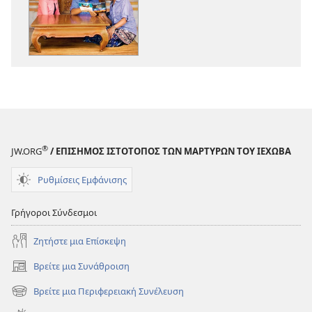
Η
Η
ΣΚΟΠΙΑ
ΣΚΟΠΙΑ
—
—
ΕΚΔΟΣΗ
ΕΚΔΟΣΗ
ΜΕΛΕΤΗΣ
ΜΕΛΕΤΗΣ
Φεβρουάριος 201
Φεβρουάριος
®
JW.ORG
/ ΕΠΙΣΗΜΟΣ ΙΣΤΟΤΟΠΟΣ ΤΩΝ ΜΑΡΤΥΡΩΝ ΤΟΥ ΙΕΧΩΒΑ
Ρυθμίσεις Εμφάνισης
Γρήγοροι Σύνδεσμοι
Ζητήστε μια Επίσκεψη
Βρείτε μια Συνάθροιση
(ανοίγει
νέο
Βρείτε μια Περιφερειακή Συνέλευση
(ανοίγει
παράθυρο)
νέο