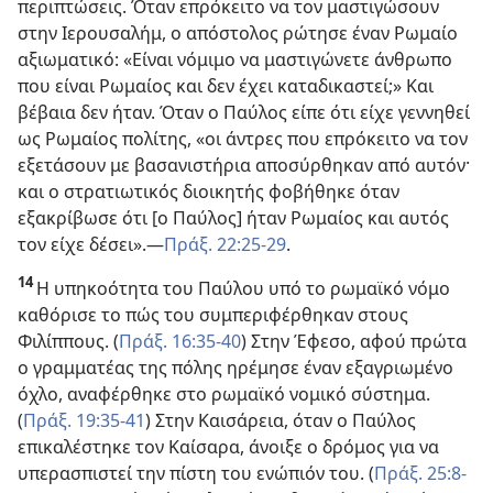
περιπτώσεις. Όταν επρόκειτο να τον μαστιγώσουν
στην Ιερουσαλήμ, ο απόστολος ρώτησε έναν Ρωμαίο
αξιωματικό: «Είναι νόμιμο να μαστιγώνετε άνθρωπο
που είναι Ρωμαίος και δεν έχει καταδικαστεί;» Και
βέβαια δεν ήταν. Όταν ο Παύλος είπε ότι είχε γεννηθεί
ως Ρωμαίος πολίτης, «οι άντρες που επρόκειτο να τον
εξετάσουν με βασανιστήρια αποσύρθηκαν από αυτόν·
και ο στρατιωτικός διοικητής φοβήθηκε όταν
εξακρίβωσε ότι [ο Παύλος] ήταν Ρωμαίος και αυτός
τον είχε δέσει».
—
Πράξ. 22:25-29
.
14
Η υπηκοότητα του Παύλου υπό το ρωμαϊκό νόμο
καθόρισε το πώς του συμπεριφέρθηκαν στους
Φιλίππους. (
Πράξ. 16:35-40
) Στην Έφεσο, αφού πρώτα
ο γραμματέας της πόλης ηρέμησε έναν εξαγριωμένο
όχλο, αναφέρθηκε στο ρωμαϊκό νομικό σύστημα.
(
Πράξ. 19:35-41
) Στην Καισάρεια, όταν ο Παύλος
επικαλέστηκε τον Καίσαρα, άνοιξε ο δρόμος για να
υπερασπιστεί την πίστη του ενώπιόν του. (
Πράξ. 25:8-