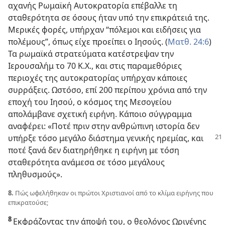
αχανής Ρωμαϊκή Αυτοκρατορία επέβαλλε τη
σταθερότητα σε όσους ήταν υπό την επικράτειά της.
Μερικές φορές, υπήρχαν “πόλεμοι και ειδήσεις για
πολέμους”, όπως είχε προείπει ο Ιησούς. (
Ματθ. 24:6
)
Τα ρωμαϊκά στρατεύματα κατέστρεψαν την
Ιερουσαλήμ το 70 Κ.Χ., και στις παραμεθόριες
περιοχές της αυτοκρατορίας υπήρχαν κάποιες
συρράξεις. Ωστόσο, επί 200 περίπου χρόνια από την
εποχή του Ιησού, ο κόσμος της Μεσογείου
απολάμβανε σχετική ειρήνη. Κάποιο σύγγραμμα
αναφέρει: «Ποτέ πριν στην ανθρώπινη ιστορία δεν
υπήρξε τόσο μεγάλο διάστημα γενικής ηρεμίας,
και
ποτέ ξανά δεν διατηρήθηκε η ειρήνη με τόση
σταθερότητα ανάμεσα σε τόσο μεγάλους
πληθυσμούς».
8.
Πώς ωφελήθηκαν οι πρώτοι Χριστιανοί από το κλίμα ειρήνης που
επικρατούσε;
8
Εκφράζοντας την άποψή του, ο θεολόγος Ωριγένης