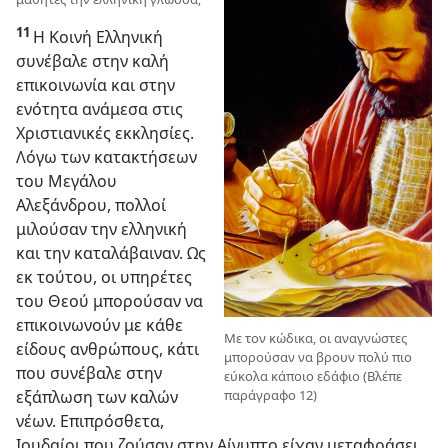
11
Η Κοινή Ελληνική
συνέβαλε στην καλή
επικοινωνία και στην
ενότητα ανάμεσα στις
Χριστιανικές εκκλησίες.
Λόγω των κατακτήσεων
του Μεγάλου
Αλεξάνδρου, πολλοί
μιλούσαν την ελληνική
και την καταλάβαιναν. Ως
εκ τούτου, οι υπηρέτες
του Θεού μπορούσαν να
επικοινωνούν με κάθε
Με τον κώδικα, οι αναγνώστες
είδους ανθρώπους, κάτι
μπορούσαν να βρουν πολύ πιο
που συνέβαλε στην
εύκολα κάποιο εδάφιο (Βλέπε
παράγραφο 12)
εξάπλωση των καλών
νέων. Επιπρόσθετα,
Ιουδαίοι που ζούσαν στην Αίγυπτο είχαν μεταφράσει