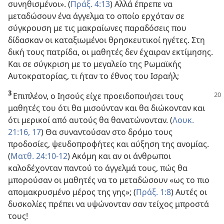
συνηθισμένοι». (
Πράξ. 4:13
) Αλλά έπρεπε να
μεταδώσουν ένα άγγελμα το οποίο ερχόταν σε
σύγκρουση με τις μακραίωνες παραδόσεις που
δίδασκαν οι καταξιωμένοι θρησκευτικοί ηγέτες. Στη
δική τους πατρίδα, οι μαθητές δεν έχαιραν εκτίμησης.
Και σε σύγκριση με το μεγαλείο της Ρωμαϊκής
Αυτοκρατορίας, τι ήταν το έθνος του Ισραήλ;
3
Επιπλέον, ο Ιησούς είχε προειδοποιήσει τους
μαθητές του ότι θα μισούνταν και θα διώκονταν και
ότι μερικοί από αυτούς θα θανατώνονταν. (
Λουκ.
21:16, 17
) Θα συναντούσαν στο δρόμο τους
προδοσίες, ψευδοπροφήτες και αύξηση της ανομίας.
(
Ματθ. 24:10-12
) Ακόμη και αν οι άνθρωποι
καλοδέχονταν παντού το άγγελμά τους, πώς θα
μπορούσαν οι μαθητές να το μεταδώσουν «ως το πιο
απομακρυσμένο μέρος της γης»; (
Πράξ. 1:8
) Αυτές οι
δυσκολίες πρέπει να υψώνονταν σαν τείχος μπροστά
τους!