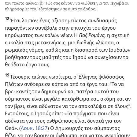
τον πρώτο αιώνα; (β) Πώς σας κάνουν να νιώθετε για τον Ιεχωβά οι
πληροφορίες που εξετάστηκαν σε αυτό το άρθρο;
18
Έτσι λοιπόν, ένας αξιοσημείωτος συνδυασμός
παραγόντων συνέβαλε στην επιτυχία του έργου
κηρύγματος των καλών νέων. Η
Παξ Ρομάνα,
η σχετική
ευκολία στις μετακινήσεις, μια διεθνής γλώσσα, ο
ρωμαϊκός νόμος, καθώς και η διασπορά των Ιουδαίων
βοήθησαν τους μαθητές του Ιησού να συνεχίσουν το
θεόδοτο έργο τους.
19
Τέσσερις αιώνες νωρίτερα, ο Έλληνας φιλόσοφος
Πλάτων ανέφερε σε κάποιο από τα έργα του: “Το να
βρει κανείς τον δημιουργό και πατέρα αυτού του
σύμπαντος είναι μεγάλο κατόρθωμα και, ακόμη και αν
τον βρει, είναι αδύνατον να τον αποκαλύψει σε όλους”.
Εντούτοις, ο Ιησούς είπε: «Τα πράγματα που είναι
αδύνατα για τους ανθρώπους είναι δυνατά για τον
Θεό». (
Λουκ. 18:27
) Ο Δημιουργός του σύμπαντος
θέλει να τον βρουν οι άνθρωποι και να τον γνωρίσουν.