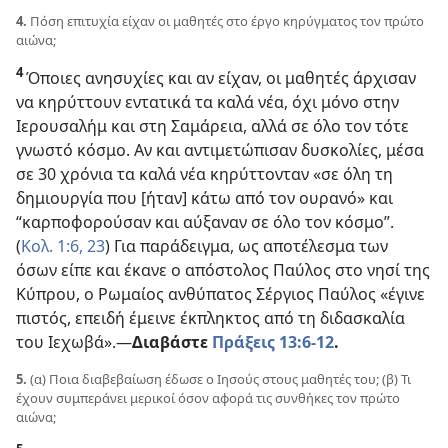
4.
Πόση επιτυχία είχαν οι μαθητές στο έργο κηρύγματος τον πρώτο
αιώνα;
4
Όποιες ανησυχίες και αν είχαν, οι μαθητές άρχισαν
να κηρύττουν εντατικά τα καλά νέα, όχι μόνο στην
Ιερουσαλήμ και στη Σαμάρεια, αλλά σε όλο τον τότε
γνωστό κόσμο. Αν και αντιμετώπισαν δυσκολίες, μέσα
σε 30 χρόνια τα καλά νέα κηρύττονταν «σε όλη τη
δημιουργία που [ήταν] κάτω από τον ουρανό» και
“καρποφορούσαν και αύξαναν σε όλο τον κόσμο”.
(
Κολ. 1:6,
23
) Για παράδειγμα, ως αποτέλεσμα των
όσων είπε και έκανε ο απόστολος Παύλος στο νησί της
Κύπρου, ο Ρωμαίος ανθύπατος Σέργιος Παύλος «έγινε
πιστός, επειδή έμεινε έκπληκτος από τη διδασκαλία
του Ιεχωβά».
—
Διαβάστε
Πράξεις 13:6-12
.
5.
(α) Ποια διαβεβαίωση έδωσε ο Ιησούς στους μαθητές του; (β) Τι
έχουν συμπεράνει μερικοί όσον αφορά τις συνθήκες τον πρώτο
αιώνα;