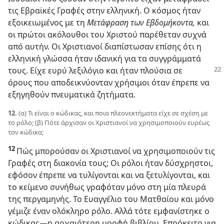
τις Εβραϊκές Γραφές στην ελληνική. Ο κόσμος ήταν
εξοικειωμένος με τη
Μετάφραση των Εβδομήκοντα,
και
οι πρώτοι ακόλουθοι του Χριστού παρέθεταν συχνά
από αυτήν. Οι Χριστιανοί διαπίστωσαν επίσης ότι η
ελληνική γλώσσα ήταν ιδανική για τα συγγράμματά
τους. Είχε ευρύ
λεξιλόγιο και ήταν πλούσια σε
όρους που αποδεικνύονταν χρήσιμοι όταν έπρεπε να
εξηγηθούν πνευματικά ζητήματα.
12.
(α) Τι είναι ο κώδικας, και ποια πλεονεκτήματα είχε σε σχέση με
το ρόλο; (β) Πότε άρχισαν οι Χριστιανοί να χρησιμοποιούν ευρέως
τον κώδικα;
12
Πώς μπορούσαν οι Χριστιανοί να χρησιμοποιούν τις
Γραφές στη διακονία τους; Οι ρόλοι ήταν δύσχρηστοι,
εφόσον έπρεπε να τυλίγονται και να ξετυλίγονται, και
το κείμενο συνήθως γραφόταν μόνο στη μία πλευρά
της περγαμηνής. Το Ευαγγέλιο του Ματθαίου και μόνο
γέμιζε έναν ολόκληρο ρόλο. Αλλά τότε εμφανίστηκε ο
κώδικας
—η αρχαιότερη μορφή βιβλίου. Επρόκειτο για