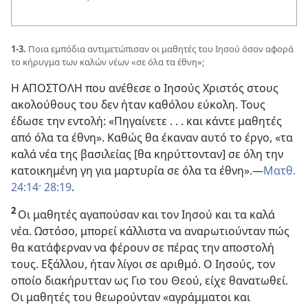
1-3.
Ποια εμπόδια αντιμετώπισαν οι μαθητές του Ιησού όσον αφορά
το κήρυγμα των καλών νέων «σε όλα τα έθνη»;
Η ΑΠΟΣΤΟΛΗ που ανέθεσε ο Ιησούς Χριστός στους
ακολούθους του δεν ήταν καθόλου εύκολη. Τους
έδωσε την εντολή: «Πηγαίνετε . . . και κάντε μαθητές
από όλα τα έθνη». Καθώς θα έκαναν αυτό το έργο, «τα
καλά νέα της βασιλείας [θα κηρύττονταν] σε όλη την
κατοικημένη γη για μαρτυρία σε όλα τα έθνη».
—
Ματθ.
24:14·
28:19
.
2
Οι μαθητές αγαπούσαν και τον Ιησού και τα καλά
νέα. Ωστόσο, μπορεί κάλλιστα να αναρωτιούνταν πώς
θα κατάφερναν να φέρουν σε πέρας την αποστολή
τους. Εξάλλου, ήταν λίγοι σε αριθμό. Ο Ιησούς, τον
οποίο διακήρυτταν ως Γιο του Θεού, είχε θανατωθεί.
Οι μαθητές του θεωρούνταν «αγράμματοι και