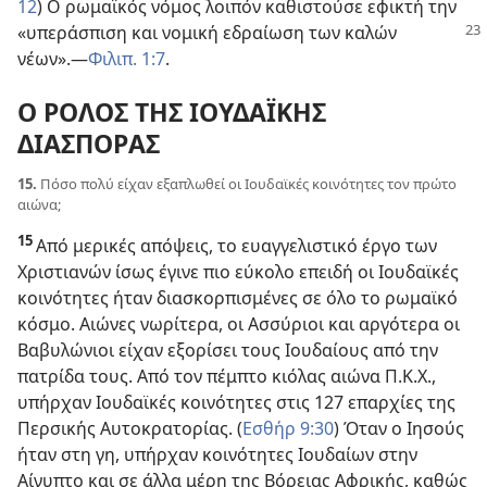
12
) Ο ρωμαϊκός νόμος λοιπόν καθιστούσε εφικτή την
«υπεράσπιση
και νομική εδραίωση των καλών
νέων».
—
Φιλιπ. 1:7
.
Ο ΡΟΛΟΣ ΤΗΣ ΙΟΥΔΑΪΚΗΣ
ΔΙΑΣΠΟΡΑΣ
15.
Πόσο πολύ είχαν εξαπλωθεί οι Ιουδαϊκές κοινότητες τον πρώτο
αιώνα;
15
Από μερικές απόψεις, το ευαγγελιστικό έργο των
Χριστιανών ίσως έγινε πιο εύκολο επειδή οι Ιουδαϊκές
κοινότητες ήταν διασκορπισμένες σε όλο το ρωμαϊκό
κόσμο. Αιώνες νωρίτερα, οι Ασσύριοι και αργότερα οι
Βαβυλώνιοι είχαν εξορίσει τους Ιουδαίους από την
πατρίδα τους. Από τον πέμπτο κιόλας αιώνα Π.Κ.Χ.,
υπήρχαν Ιουδαϊκές κοινότητες στις 127 επαρχίες της
Περσικής Αυτοκρατορίας. (
Εσθήρ 9:30
) Όταν ο Ιησούς
ήταν στη γη, υπήρχαν κοινότητες Ιουδαίων στην
Αίγυπτο και σε άλλα μέρη της Βόρειας Αφρικής, καθώς