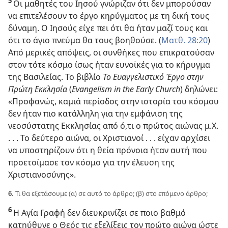
5
Οι μαθητές του Ιησού γνώριζαν ότι δεν μπορούσαν
να επιτελέσουν το έργο κηρύγματος με τη δική τους
δύναμη. Ο Ιησούς είχε πει ότι θα ήταν μαζί τους και
ότι το άγιο πνεύμα θα τους βοηθούσε. (
Ματθ. 28:20
)
Από μερικές απόψεις, οι συνθήκες που επικρατούσαν
στον τότε κόσμο ίσως ήταν ευνοϊκές για το κήρυγμα
της Βασιλείας. Το βιβλίο
Το Ευαγγελιστικό Έργο στην
Πρώτη Εκκλησία
(
Evangelism in the Early Church
) δηλώνει:
«Προφανώς, καμιά περίοδος στην ιστορία του κόσμου
δεν ήταν πιο κατάλληλη για την εμφάνιση της
νεοσύστατης Εκκλησίας από ό,τι ο πρώτος αιώνας μ.Χ.
. . . Το δεύτερο αιώνα, οι Χριστιανοί . . . είχαν αρχίσει
να υποστηρίζουν ότι η θεία πρόνοια ήταν αυτή που
προετοίμασε τον κόσμο για την έλευση της
Χριστιανοσύνης».
6.
Τι θα εξετάσουμε (α) σε αυτό το άρθρο; (β) στο επόμενο άρθρο;
6
Η Αγία Γραφή δεν διευκρινίζει σε ποιο βαθμό
κατηύθυνε ο Θεός τις εξελίξεις τον πρώτο αιώνα ώστε