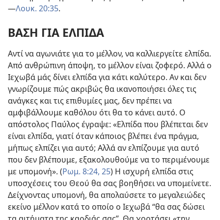
—
Λουκ. 20:35
.
ΒΑΣΗ ΓΙΑ ΕΛΠΙΔΑ
Αντί να αγωνιάτε για το μέλλον, να καλλιεργείτε ελπίδα.
Από ανθρώπινη άποψη, το μέλλον είναι ζοφερό. Αλλά ο
Ιεχωβά μάς δίνει ελπίδα για κάτι καλύτερο. Αν και δεν
γνωρίζουμε πώς ακριβώς θα ικανοποιήσει όλες τις
ανάγκες και τις επιθυμίες μας, δεν πρέπει να
αμφιβάλλουμε καθόλου ότι θα το κάνει αυτό. Ο
απόστολος Παύλος έγραψε: «Ελπίδα που βλέπεται δεν
είναι ελπίδα, γιατί όταν κάποιος βλέπει ένα πράγμα,
μήπως ελπίζει για αυτό; Αλλά αν ελπίζουμε για αυτό
που δεν βλέπουμε, εξακολουθούμε να το περιμένουμε
με υπομονή». (
Ρωμ. 8:24, 25
) Η ισχυρή ελπίδα στις
υποσχέσεις του Θεού θα σας βοηθήσει να υπομείνετε.
Δείχνοντας υπομονή, θα απολαύσετε το μεγαλειώδες
εκείνο μέλλον κατά το οποίο ο Ιεχωβά “θα σας δώσει
τα αιτήματα της καρδιάς σας”. Θα χορτάσει «την