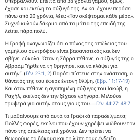
υπερβάλλουν. Έπειτα από 38 χρόνια γάμου, όμως,
έχασε και εκείνη το σύζυγό της. Αν και έχουν περάσει
πάνω από 20 χρόνια, λέει: «Τον σκέφτομαι κάθε μέρα».
Συχνά κυλούν δάκρυα από τα μάτια της επειδή της
λείπει πάρα πολύ.
Η Γραφή αναγνωρίζει ότι ο πόνος της απώλειας του
γαμήλιου συντρόφου είναι βασανιστικός και δεν
σβήνει εύκολα. Όταν η Σάρρα πέθανε, ο σύζυγός της ο
Αβραάμ “ήρθε να τη θρηνήσει και να κλάψει για
αυτήν”. (
Γέν. 23:1, 2
) Παρότι πίστευε στην ανάσταση, ο
θάνατός της του έφερε έντονη θλίψη. (
Εβρ. 11:17-19
)
Και όταν πέθανε η αγαπημένη σύζυγος του Ιακώβ, η
Ραχήλ, εκείνος δεν την ξέχασε γρήγορα. Μιλούσε
τρυφερά για αυτήν στους γιους του.
—
Γέν. 44:27·
48:7
.
Τι μαθαίνουμε από αυτά τα Γραφικά παραδείγματα;
Πολλές φορές, εκείνοι που έχουν χηρέψει νιώθουν τον
πόνο της απώλειας επί χρόνια. Δεν πρέπει να
θεωρούμε τα δάκρυα και τη λύπη τους ένδειξη