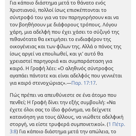
Για κάποιο διάστημα μετά το θάνατο ενός
Χριστιανού, πολλοί ίσως επισκέπτονται το
σύντροφό του για να τον παρηγορήσουν και να
τον βοηθήσουν με διάφορους τρόπους. Λόγου
χάρη, μια αδελφή που έχει χάσει το σύζυγό της
πιθανότατα θα εκτιμήσει το ενδιαφέρον της
οικογένειας και των φίλων της. Αλλά ο πόνος της
ίσως αργεί να επουλωθεί, και γι’ αυτό θα
χρειαστεί παρηγοριά και συμπαράσταση για
καιρό. Η Γραφή λέει: «Ο αληθινός σύντροφος
αγαπάει πάντοτε και είναι αδελφός που γεννιέται
για καιρό στενοχώριας».
—
Παρ. 17:17
.
Πώς πρέπει να απευθύνεστε σε ένα άτομο που
πενθεί; Η Γραφή δίνει την εξής συμβουλή: «Να
έχετε όλοι σας το ίδιο φρόνημα, να δείχνετε
κατανόηση για τους άλλους, να νιώθετε αδελφική
στοργή, να είστε τρυφερά συμπονετικοί». (
1 Πέτρ.
3:8
) Για κάποιο διάστημα μετά την απώλεια, το