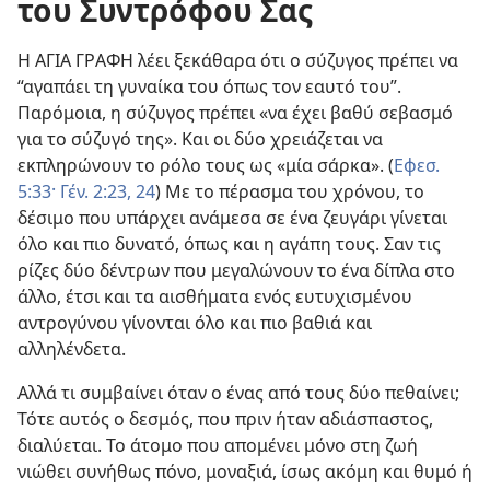
του Συντρόφου Σας
Η ΑΓΙΑ ΓΡΑΦΗ λέει ξεκάθαρα ότι ο σύζυγος πρέπει να
“αγαπάει τη γυναίκα του όπως τον εαυτό του”.
Παρόμοια, η σύζυγος πρέπει «να έχει βαθύ σεβασμό
για το σύζυγό της». Και οι δύο χρειάζεται να
εκπληρώνουν το ρόλο τους ως «μία σάρκα». (
Εφεσ.
5:33·
Γέν. 2:23, 24
) Με το πέρασμα του χρόνου, το
δέσιμο που υπάρχει ανάμεσα σε ένα ζευγάρι γίνεται
όλο και πιο δυνατό, όπως και η αγάπη τους. Σαν τις
ρίζες δύο δέντρων που μεγαλώνουν το ένα δίπλα στο
άλλο, έτσι και τα αισθήματα ενός ευτυχισμένου
αντρογύνου γίνονται όλο και πιο βαθιά και
αλληλένδετα.
Αλλά τι συμβαίνει όταν ο ένας από τους δύο πεθαίνει;
Τότε αυτός ο δεσμός, που πριν ήταν αδιάσπαστος,
διαλύεται. Το άτομο που απομένει μόνο στη ζωή
νιώθει συνήθως πόνο, μοναξιά, ίσως ακόμη και θυμό ή