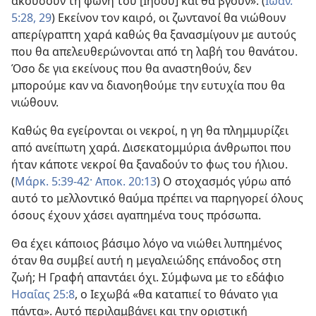
ακούσουν τη φωνή του [Ιησού] και θα βγουν». (
Ιωάν.
5:28, 29
) Εκείνον τον καιρό, οι ζωντανοί θα νιώθουν
απερίγραπτη χαρά καθώς θα ξανασμίγουν με αυτούς
που θα απελευθερώνονται από τη λαβή του θανάτου.
Όσο δε για εκείνους που θα αναστηθούν, δεν
μπορούμε καν να διανοηθούμε την ευτυχία που θα
νιώθουν.
Καθώς θα εγείρονται οι νεκροί, η γη θα πλημμυρίζει
από ανείπωτη χαρά. Δισεκατομμύρια άνθρωποι που
ήταν κάποτε νεκροί θα ξαναδούν το φως του ήλιου.
(
Μάρκ. 5:39-42·
Αποκ. 20:13
) Ο στοχασμός γύρω από
αυτό το μελλοντικό θαύμα πρέπει να παρηγορεί όλους
όσους έχουν χάσει αγαπημένα τους πρόσωπα.
Θα έχει κάποιος βάσιμο λόγο να νιώθει λυπημένος
όταν θα συμβεί αυτή η μεγαλειώδης επάνοδος στη
ζωή; Η Γραφή απαντάει όχι. Σύμφωνα με το εδάφιο
Ησαΐας 25:8
, ο Ιεχωβά «θα καταπιεί το θάνατο για
πάντα». Αυτό περιλαμβάνει και την οριστική