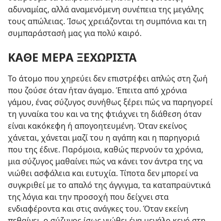
αδυναμίας, αλλά αναμενόμενη συνέπεια της μεγάλης
τους απώλειας. Ίσως χρειάζονται τη συμπόνια και τη
συμπαράστασή μας για πολύ καιρό.
ΚΑΘΕ ΜΕΡΑ ΞΕΧΩΡΙΣΤΑ
Το άτομο που χηρεύει δεν επιστρέφει απλώς στη ζωή
που ζούσε όταν ήταν άγαμο. Έπειτα από χρόνια
γάμου, ένας σύζυγος συνήθως ξέρει πώς να παρηγορεί
τη γυναίκα του και να της φτιάχνει τη διάθεση όταν
είναι κακόκεφη ή απογοητευμένη. Όταν εκείνος
χάνεται, χάνεται μαζί του η αγάπη και η παρηγοριά
που της έδινε. Παρόμοια, καθώς περνούν τα χρόνια,
μια σύζυγος μαθαίνει πώς να κάνει τον άντρα της να
νιώθει ασφάλεια και ευτυχία. Τίποτα δεν μπορεί να
συγκριθεί με το απαλό της άγγιγμα, τα καταπραϋντικά
της λόγια και την προσοχή που δείχνει στα
ενδιαφέροντα και στις ανάγκες του. Όταν εκείνη
πεθαίνει, ο σύζυγος ίσως νιώθει ένα μεγάλο κενό στη