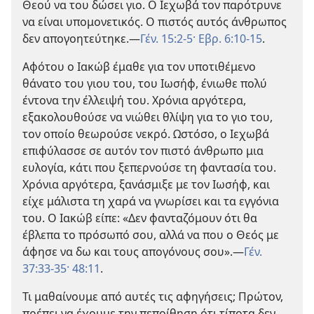
Θεού να του δώσει γιο. Ο Ιεχωβά τον παρότρυνε
να είναι υπομονετικός. Ο πιστός αυτός άνθρωπος
δεν απογοητεύτηκε.
—
Γέν. 15:2-5·
Εβρ. 6:10-15
.
Αφότου ο Ιακώβ έμαθε για τον υποτιθέμενο
θάνατο του γιου του, του Ιωσήφ, ένιωθε πολύ
έντονα την έλλειψή του. Χρόνια αργότερα,
εξακολουθούσε να νιώθει θλίψη για το γιο του,
τον οποίο θεωρούσε νεκρό. Ωστόσο, ο Ιεχωβά
επιφύλασσε σε αυτόν τον πιστό άνθρωπο μια
ευλογία, κάτι που ξεπερνούσε τη φαντασία του.
Χρόνια αργότερα, ξανάσμιξε με τον Ιωσήφ, και
είχε μάλιστα τη χαρά να γνωρίσει και τα εγγόνια
του. Ο Ιακώβ είπε: «Δεν φανταζόμουν ότι θα
έβλεπα το πρόσωπό σου, αλλά να που ο Θεός με
άφησε να δω και τους απογόνους σου».
—
Γέν.
37:33-35·
48:11
.
Τι μαθαίνουμε από αυτές τις αφηγήσεις; Πρώτον,
πρέπει να έχουμε την πεποίθηση ότι τίποτα δεν