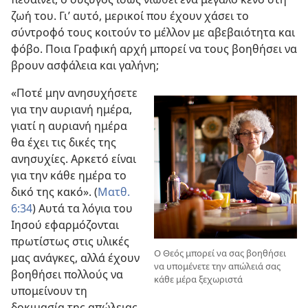
ζωή του. Γι’ αυτό, μερικοί που έχουν χάσει το
σύντροφό τους κοιτούν το μέλλον με αβεβαιότητα και
φόβο. Ποια Γραφική αρχή μπορεί να τους βοηθήσει να
βρουν ασφάλεια και γαλήνη;
«Ποτέ μην ανησυχήσετε
για την αυριανή ημέρα,
γιατί η αυριανή ημέρα
θα έχει τις δικές της
ανησυχίες. Αρκετό είναι
για την κάθε ημέρα το
δικό της κακό». (
Ματθ.
6:34
) Αυτά τα λόγια του
Ιησού εφαρμόζονται
πρωτίστως στις υλικές
Ο Θεός μπορεί να σας βοηθήσει
μας ανάγκες, αλλά έχουν
να υπομένετε την απώλειά σας
βοηθήσει πολλούς να
κάθε μέρα ξεχωριστά
υπομείνουν τη
δοκιμασία της απώλειας