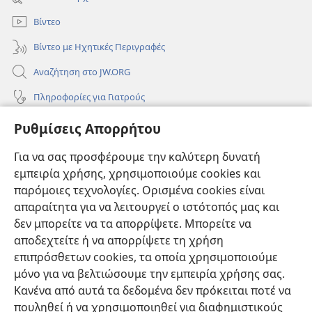
παράθυρο)
Βίντεο
Βίντεο με Ηχητικές Περιγραφές
Αναζήτηση στο JW.ORG
Πληροφορίες για Γιατρούς
Πληροφορίες για Επίσημους Φορείς και ΜΜΕ
Ρυθμίσεις Απορρήτου
Βοήθεια
Για να σας προσφέρουμε την καλύτερη δυνατή
εμπειρία χρήσης, χρησιμοποιούμε cookies και
Συνεισφορές
(ανοίγει
παρόμοιες τεχνολογίες. Ορισμένα cookies είναι
νέο
απαραίτητα για να λειτουργεί ο ιστότοπός μας και
παράθυρο)
ΔΙΑΔΙΚΤΥΑΚΗ ΒΙΒΛΙΟΘΗΚΗ της Σκοπιάς™
δεν μπορείτε να τα απορρίψετε. Μπορείτε να
(ανοίγει
αποδεχτείτε ή να απορρίψετε τη χρήση
νέο
®
JW Hub
παράθυρο)
επιπρόσθετων cookies, τα οποία χρησιμοποιούμε
(ανοίγει
νέο
μόνο για να βελτιώσουμε την εμπειρία χρήσης σας.
®
JW Library
παράθυρο)
Κανένα από αυτά τα δεδομένα δεν πρόκειται ποτέ να
πουληθεί ή να χρησιμοποιηθεί για διαφημιστικούς