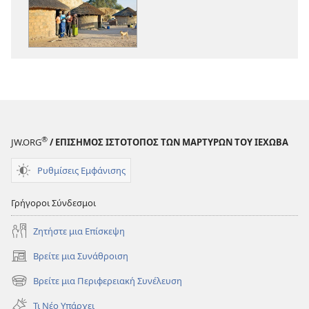
Η
Η
ΣΚΟΠΙΑ
ΣΚΟΠΙΑ
—
—
ΕΚΔΟΣΗ
ΕΚΔΟΣΗ
ΜΕΛΕΤΗΣ
ΜΕΛΕΤΗΣ
Δεκέμβριος 2013
Δεκέμβριος 2
®
JW.ORG
/ ΕΠΙΣΗΜΟΣ ΙΣΤΟΤΟΠΟΣ ΤΩΝ ΜΑΡΤΥΡΩΝ ΤΟΥ ΙΕΧΩΒΑ
Ρυθμίσεις Εμφάνισης
Γρήγοροι Σύνδεσμοι
Ζητήστε μια Επίσκεψη
Βρείτε μια Συνάθροιση
(ανοίγει
νέο
Βρείτε μια Περιφερειακή Συνέλευση
(ανοίγει
παράθυρο)
νέο
Τι Νέο Υπάρχει