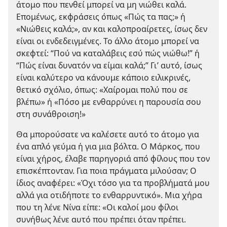
άτομο που πενθεί μπορεί να μη νιώθει καλά.
Επομένως, εκφράσεις όπως «Πώς τα πας;» ή
«Νιώθεις καλά;», αν και καλοπροαίρετες, ίσως δεν
είναι οι ενδεδειγμένες. Το άλλο άτομο μπορεί να
σκεφτεί: “Πού να καταλάβεις εσύ πώς νιώθω!” ή
“Πώς είναι δυνατόν να είμαι καλά;” Γι’ αυτό, ίσως
είναι καλύτερο να κάνουμε κάποιο ειλικρινές,
θετικό σχόλιο, όπως: «Χαίρομαι πολύ που σε
βλέπω» ή «Πόσο με ενθαρρύνει η παρουσία σου
στη συνάθροιση!»
Θα μπορούσατε να καλέσετε αυτό το άτομο για
ένα απλό γεύμα ή για μια βόλτα. Ο Μάρκος, που
είναι χήρος, έλαβε παρηγοριά από φίλους που τον
επισκέπτονταν. Για ποια πράγματα μιλούσαν; Ο
ίδιος αναφέρει: «Όχι τόσο για τα προβλήματά μου
αλλά για οτιδήποτε το ενθαρρυντικό». Μια χήρα
που τη λένε Νίνα είπε: «Οι καλοί μου φίλοι
συνήθως λένε αυτό που πρέπει όταν πρέπει.