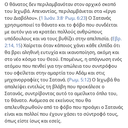
Ο θάνατος δεν περιλαμβανόταν στον αρχικό σκοπό
του Ιεχωβά. Απεναντίας, περιλαμβάνεται στα «έργα
του Διαβόλου». (
1 Ιωάν. 3:8·
Ρωμ. 6:23
) Ο Σατανάς
χρησιμοποιεί το θάνατο και το φόβο που συνδέεται
με αυτόν για να κρατάει πολλούς ανθρώπους
υπόδουλους και να τους βυθίζει στην απελπισία. (
Εβρ.
2:14, 15
) Χαίρεται όταν κάποιος χάνει κάθε ελπίδα ότι
θα βρει αληθινή ευτυχία και ικανοποίηση, ακόμη και
στο νέο κόσμο του Θεού. Επομένως, η απόγνωση ενός
ατόμου που πενθεί για την απώλεια του συντρόφου
του οφείλεται στην αμαρτία του Αδάμ και στις
μηχανορραφίες του Σατανά. (
Ρωμ. 5:12
) Ο Ιεχωβά θα
απαλείψει εντελώς τη βλάβη που προκάλεσε ο
Σατανάς, συντρίβοντας αυτό το αμείλικτο όπλο του,
το θάνατο. Ανάμεσα σε εκείνους που θα
απελευθερωθούν από το φόβο που προάγει ο Σατανάς
είναι και πολλοί που έχουν χάσει το σύντροφό τους,
όπως είστε ίσως και εσείς.