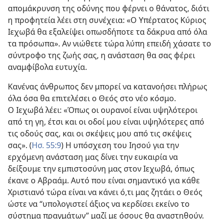
απομάκρυνση της οδύνης που φέρνει ο θάνατος, διότι
η προφητεία λέει στη συνέχεια: «Ο Υπέρτατος Κύριος
Ιεχωβά θα εξαλείψει οπωσδήποτε τα δάκρυα από όλα
τα πρόσωπα». Αν νιώθετε τώρα λύπη επειδή χάσατε το
σύντροφο της ζωής σας, η ανάσταση θα σας φέρει
αναμφίβολα ευτυχία.
Κανένας άνθρωπος δεν μπορεί να κατανοήσει πλήρως
όλα όσα θα επιτελέσει ο Θεός στο νέο κόσμο.
Ο Ιεχωβά λέει: «Όπως οι ουρανοί είναι υψηλότεροι
από τη γη, έτσι και οι οδοί μου είναι υψηλότερες από
τις οδούς σας, και οι σκέψεις μου από τις σκέψεις
σας». (
Ησ. 55:9
) Η υπόσχεση του Ιησού για την
ερχόμενη
ανάσταση μας δίνει την ευκαιρία να
δείξουμε την εμπιστοσύνη μας στον Ιεχωβά, όπως
έκανε ο Αβραάμ. Αυτό που είναι σημαντικό για κάθε
Χριστιανό τώρα είναι να κάνει ό,τι μας ζητάει ο Θεός
ώστε να “υπολογιστεί άξιος να κερδίσει εκείνο το
σύστημα πραγμάτων” μαζί με όσους θα αναστηθούν.