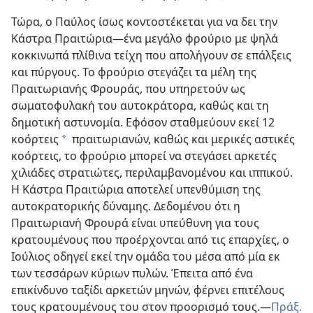
Τώρα, ο Παύλος ίσως κοντοστέκεται για να δει την
Κάστρα Πραιτώρια​—ένα μεγάλο φρούριο με ψηλά
κοκκινωπά πλίθινα τείχη που απολήγουν σε επάλξεις
και πύργους. Το φρούριο στεγάζει τα μέλη της
Πραιτωριανής Φρουράς, που υπηρετούν ως
σωματοφυλακή του αυτοκράτορα, καθώς και
τη
δημοτική αστυνομία. Εφόσον σταθμεύουν εκεί 12
κοόρτεις
πραιτωριανών, καθώς και μερικές αστικές
*
κοόρτεις, το φρούριο μπορεί να στεγάσει αρκετές
χιλιάδες στρατιώτες, περιλαμβανομένου και ιππικού.
Η Κάστρα Πραιτώρια αποτελεί υπενθύμιση της
αυτοκρατορικής δύναμης. Δεδομένου ότι η
Πραιτωριανή Φρουρά είναι υπεύθυνη για τους
κρατουμένους που προέρχονται από τις επαρχίες, ο
Ιούλιος οδηγεί εκεί την ομάδα του μέσα από μία εκ
των τεσσάρων κύριων πυλών. Έπειτα από ένα
επικίνδυνο ταξίδι αρκετών μηνών, φέρνει επιτέλους
τους κρατουμένους του στον προορισμό τους.​—
Πράξ.