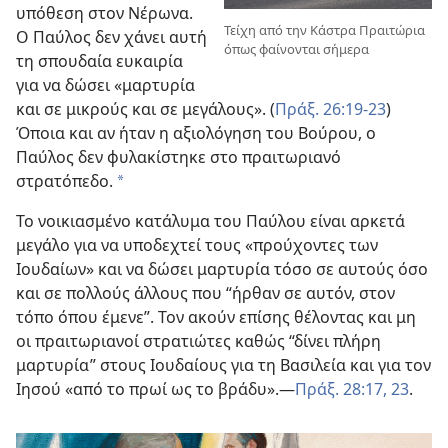
υπόθεση στον Νέρωνα.
Τείχη από την Κάστρα Πραιτώρια
Ο Παύλος δεν χάνει αυτή
όπως φαίνονται σήμερα
τη σπουδαία ευκαιρία
για να δώσει «μαρτυρία
και σε μικρούς και σε μεγάλους». (
Πράξ. 26:19-23
)
Όποια και αν ήταν η αξιολόγηση του Βούρου, ο
Παύλος δεν φυλακίστηκε στο πραιτωριανό
στρατόπεδο.
*
Το νοικιασμένο κατάλυμα του Παύλου είναι αρκετά
μεγάλο
για να υποδεχτεί τους «προύχοντες των
Ιουδαίων» και να δώσει μαρτυρία τόσο σε αυτούς όσο
και σε πολλούς άλλους που “ήρθαν σε αυτόν, στον
τόπο όπου έμενε”. Τον ακούν επίσης θέλοντας και μη
οι πραιτωριανοί στρατιώτες καθώς “δίνει πλήρη
μαρτυρία” στους Ιουδαίους για τη Βασιλεία και για τον
Ιησού «από το πρωί ως το βράδυ».​—
Πράξ. 28:17,
23
.