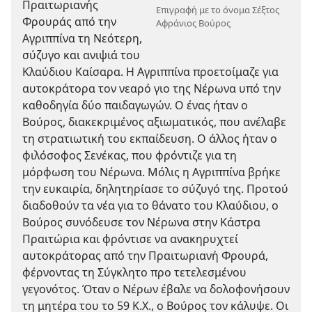
Πραιτωριανής
Επιγραφή με το όνομα Σέξτος
Φρουράς από την
Αφράνιος Βούρος
Αγριππίνα τη Νεότερη,
σύζυγο και ανιψιά του
Κλαύδιου Καίσαρα. Η Αγριππίνα προετοίμαζε για
αυτοκράτορα τον νεαρό γιο της Νέρωνα υπό την
καθοδηγία δύο παιδαγωγών. Ο ένας ήταν ο
Βούρος, διακεκριμένος αξιωματικός, που ανέλαβε
τη στρατιωτική του εκπαίδευση. Ο άλλος ήταν ο
φιλόσοφος Σενέκας, που φρόντιζε για τη
μόρφωση του Νέρωνα. Μόλις η Αγριππίνα βρήκε
την ευκαιρία, δηλητηρίασε το σύζυγό της. Προτού
διαδοθούν τα νέα για το θάνατο του Κλαύδιου, ο
Βούρος συνόδευσε τον Νέρωνα στην Κάστρα
Πραιτώρια και φρόντισε να ανακηρυχτεί
αυτοκράτορας από την Πραιτωριανή Φρουρά,
φέρνοντας τη Σύγκλητο προ τετελεσμένου
γεγονότος. Όταν ο Νέρων έβαλε να δολοφονήσουν
τη μητέρα του το 59 Κ.Χ., ο Βούρος τον κάλυψε. Οι