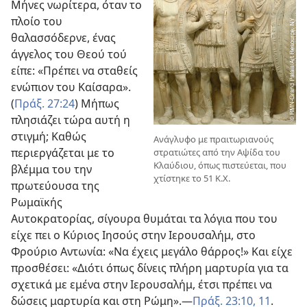
Μήνες νωρίτερα, όταν το
πλοίο του
θαλασσόδερνε, ένας
άγγελος του Θεού τού
είπε: «Πρέπει να σταθείς
ενώπιον του Καίσαρα».
(
Πράξ. 27:24
) Μήπως
πλησιάζει τώρα αυτή η
στιγμή; Καθώς
Ανάγλυφο με πραιτωριανούς
περιεργάζεται με το
στρατιώτες από την Αψίδα του
Κλαύδιου, όπως πιστεύεται, που
βλέμμα του την
χτίστηκε το 51 Κ.Χ.
πρωτεύουσα της
Ρωμαϊκής
Αυτοκρατορίας, σίγουρα θυμάται τα λόγια που του
είχε πει ο Κύριος Ιησούς στην Ιερουσαλήμ, στο
Φρούριο Αντωνία: «Να έχεις μεγάλο θάρρος!» Και είχε
προσθέσει: «Διότι όπως δίνεις πλήρη μαρτυρία για τα
σχετικά με εμένα στην Ιερουσαλήμ, έτσι πρέπει να
δώσεις μαρτυρία και στη Ρώμη».​—
Πράξ. 23:10, 11
.