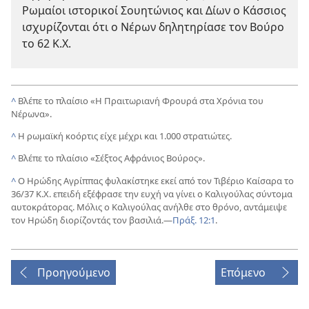
Ρωμαίοι ιστορικοί Σουητώνιος και Δίων ο Κάσσιος
ισχυρίζονται ότι ο Νέρων δηλητηρίασε τον Βούρο
το 62 Κ.Χ.
^
Βλέπε το πλαίσιο «Η Πραιτωριανή Φρουρά στα Χρόνια του
Νέρωνα».
^
Η ρωμαϊκή κοόρτις είχε μέχρι και 1.000 στρατιώτες.
^
Βλέπε το πλαίσιο «Σέξτος Αφράνιος Βούρος».
^
Ο Ηρώδης Αγρίππας φυλακίστηκε εκεί από τον Τιβέριο Καίσαρα το
36/37 Κ.Χ. επειδή εξέφρασε την ευχή να γίνει ο Καλιγούλας σύντομα
αυτοκράτορας. Μόλις ο Καλιγούλας ανήλθε στο θρόνο, αντάμειψε
τον Ηρώδη διορίζοντάς τον βασιλιά.​—
Πράξ. 12:1
.
Προηγούμενο
Επόμενο