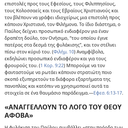
επιστολές προς τους Εφεσίους, τους Φιλιππησίους,
τους Κολοσσαείς και τους Εβραίους Χριστιανούς και
τον βλέπουν να γράφει ιδιοχείρως μια επιστολή προς
κάποιον Χριστιανό, τον Φιλήμονα. Το ίδιο διάστημα, ο
Παύλος δείχνει προσωπικό ενδιαφέρον για έναν
δραπέτη δούλο, τον Ονήσιμο, “του οποίου έγινε
πατέρας στα δεσμά της φυλάκισης”, και τον στέλνει
πίσω στον κύριό του. (
Φιλήμ. 10
) Αναμφίβολα,
εκδηλώνει προσωπικό ενδιαφέρον και για τους
φρουρούς του. (
1 Κορ. 9:22
) Μπορούμε να τον
φανταστούμε να ρωτάει κάποιον στρατιώτη ποιο
σκοπό εξυπηρετούν τα διάφορα εξαρτήματα της
πανοπλίας και κατόπιν να χρησιμοποιεί αυτά τα
στοιχεία σε ένα θαυμάσιο παράδειγμα.​—
Εφεσ. 6:13-17
.
«ΑΝΑΓΓΕΛΛΟΥΝ ΤΟ ΛΟΓΟ ΤΟΥ ΘΕΟΥ
ΑΦΟΒΑ»
Η φυλάκιση του Παύλου συμβάλλει «στην πρόοδο των