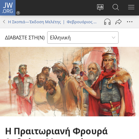
JW.ORG
Σύνδεση
(ανοίγει
Αλλαγή
Αναζήτησ
ΕΜ
νέο
γλώσσας
στο
ΜΕ
Η Σκοπιά—Έκδοση Μελέτης | Φεβρουάριος 2013
παράθυρο)
ιστότοπου
JW.ORG
ΔΙΑΒΑΣΤΕ ΣΤΗ(Ν)
Η Πραιτωριανή Φρουρά