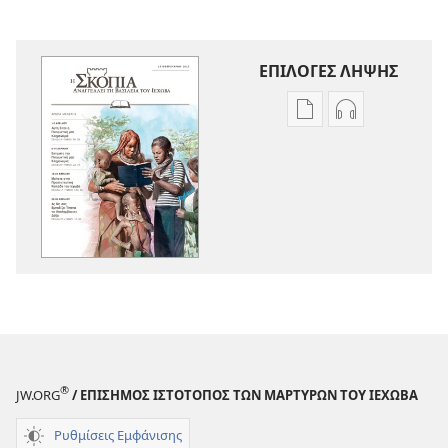
ΕΠΙΛΟΓΕΣ ΛΗΨΗΣ
Επιλογές
Επιλογές
λήψης
λήψης
εκδόσεων
ηχογραφήσε
Η
Η
ΣΚΟΠΙΑ
ΣΚΟΠΙΑ
—
—
ΕΚΔΟΣΗ
ΕΚΔΟΣΗ
ΜΕΛΕΤΗΣ
ΜΕΛΕΤΗΣ
Φεβρουάριος 201
Φεβρουάριος
®
JW.ORG
/ ΕΠΙΣΗΜΟΣ ΙΣΤΟΤΟΠΟΣ ΤΩΝ ΜΑΡΤΥΡΩΝ ΤΟΥ ΙΕΧΩΒΑ
Ρυθμίσεις Εμφάνισης