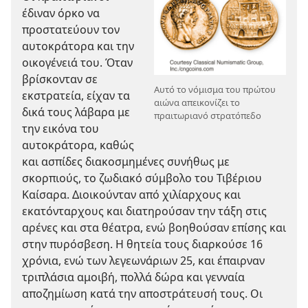
έδιναν όρκο να
προστατεύουν τον
αυτοκράτορα και την
οικογένειά του. Όταν
βρίσκονταν σε
Αυτό το νόμισμα του πρώτου
εκστρατεία, είχαν τα
αιώνα απεικονίζει το
δικά τους λάβαρα με
πραιτωριανό στρατόπεδο
την εικόνα του
αυτοκράτορα, καθώς
και ασπίδες διακοσμημένες συνήθως με
σκορπιούς, το ζωδιακό σύμβολο του Τιβέριου
Καίσαρα. Διοικούνταν από χιλίαρχους και
εκατόνταρχους και διατηρούσαν την τάξη στις
αρένες και στα θέατρα, ενώ βοηθούσαν επίσης και
στην πυρόσβεση. Η θητεία τους διαρκούσε 16
χρόνια, ενώ των λεγεωνάριων 25, και έπαιρναν
τριπλάσια αμοιβή, πολλά δώρα και γενναία
αποζημίωση κατά την αποστράτευσή τους. Οι