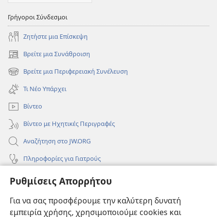
Γρήγοροι Σύνδεσμοι
Ζητήστε μια Επίσκεψη
Βρείτε μια Συνάθροιση
(ανοίγει
νέο
Βρείτε μια Περιφερειακή Συνέλευση
(ανοίγει
παράθυρο)
νέο
Τι Νέο Υπάρχει
παράθυρο)
Βίντεο
Βίντεο με Ηχητικές Περιγραφές
Αναζήτηση στο JW.ORG
Πληροφορίες για Γιατρούς
Πληροφορίες για Επίσημους Φορείς και ΜΜΕ
Ρυθμίσεις Απορρήτου
Βοήθεια
Για να σας προσφέρουμε την καλύτερη δυνατή
εμπειρία χρήσης, χρησιμοποιούμε cookies και