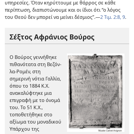
υπηρεσίες. Όταν κηρύττουμε με θάρρος σε κάθε
περίπτωση, διαπιστώνουμε και οι ίδιοι ότι “ο λόγος
του Θεού δεν μπορεί να μείνει δέσμιος”.​—
2 Τιμ. 2:8, 9
.
Σέξτος Αφράνιος Βούρος
Ο Βούρος γεννήθηκε
πιθανότατα στη Βεζόν-
λα-Ρομέν, στη
σημερινή νότια Γαλλία,
όπου το 1884 Κ.Χ.
ανακαλύφτηκε μια
επιγραφή με το όνομά
του. Το 51 Κ.Χ.,
τοποθετήθηκε στο
αξίωμα του μοναδικού
Υπάρχου της