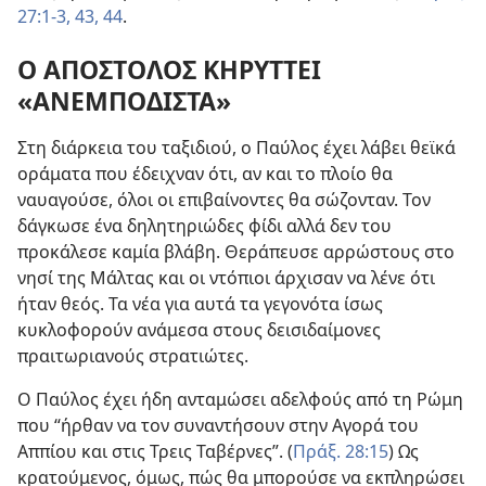
27:1-3,
43, 44
.
Ο ΑΠΟΣΤΟΛΟΣ ΚΗΡΥΤΤΕΙ
«ΑΝΕΜΠΟΔΙΣΤΑ»
Στη διάρκεια του ταξιδιού, ο Παύλος έχει λάβει θεϊκά
οράματα που έδειχναν ότι, αν και το πλοίο θα
ναυαγούσε, όλοι οι επιβαίνοντες θα σώζονταν. Τον
δάγκωσε ένα δηλητηριώδες φίδι αλλά δεν του
προκάλεσε καμία βλάβη. Θεράπευσε αρρώστους στο
νησί της Μάλτας και οι ντόπιοι άρχισαν να λένε ότι
ήταν θεός. Τα νέα για αυτά τα γεγονότα ίσως
κυκλοφορούν ανάμεσα στους δεισιδαίμονες
πραιτωριανούς στρατιώτες.
Ο Παύλος έχει ήδη ανταμώσει αδελφούς από τη Ρώμη
που “ήρθαν να τον συναντήσουν στην Αγορά του
Αππίου και στις Τρεις Ταβέρνες”. (
Πράξ. 28:15
) Ως
κρατούμενος, όμως, πώς θα μπορούσε να εκπληρώσει