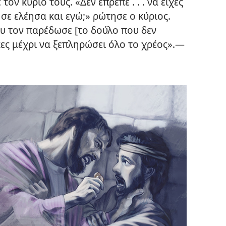
ον κύριό τους. «Δεν έπρεπε . . . να είχες
σε ελέησα και εγώ;» ρώτησε ο κύριος.
ου τον παρέδωσε [το δούλο που δεν
ς μέχρι να ξεπληρώσει όλο το χρέος».​—