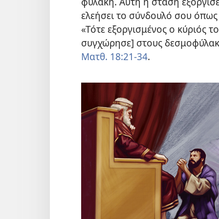
φυλακή. Αυτή η στάση εξόργισε τ
ελεήσει το σύνδουλό σου όπως 
«Τότε εξοργισμένος ο κύριός τ
συγχώρησε] στους δεσμοφύλακε
Ματθ. 18:21‐34
.