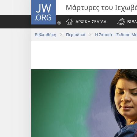
JW.ORG
Μάρτυρες του Ιεχωβ
ΑΡΧΙΚΗ ΣΕΛΙΔΑ
ΒΙΒΛ
Βιβλιοθήκη
Περιοδικά
Η Σκοπιά—Έκδοση Μελ