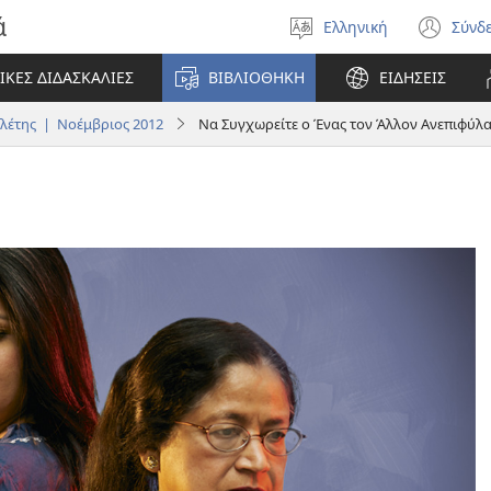
ά
Ελληνική
Σύνδ
Επιλέξτε
(αν
γλώσσα
νέο
ΙΚΕΣ ΔΙΔΑΣΚΑΛΙΕΣ
ΒΙΒΛΙΟΘΗΚΗ
ΕΙΔΗΣΕΙΣ
πα
έτης | Νοέμβριος 2012
Να Συγχωρείτε ο Ένας τον Άλλον Ανεπιφύλ