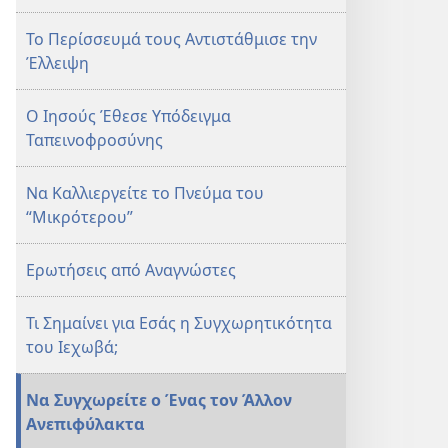
Νοέμβριος 2012
Νοέμβριος 2012
Το Περίσσευμά τους Αντιστάθμισε την
Έλλειψη
Ο Ιησούς Έθεσε Υπόδειγμα
Ταπεινοφροσύνης
Να Καλλιεργείτε το Πνεύμα του
“Μικρότερου”
Ερωτήσεις από Αναγνώστες
Τι Σημαίνει για Εσάς η Συγχωρητικότητα
του Ιεχωβά;
Να Συγχωρείτε ο Ένας τον Άλλον
Ανεπιφύλακτα