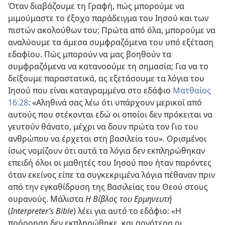
Όταν διαβάζουμε τη Γραφή, πώς μπορούμε να
μιμούμαστε το έξοχο παράδειγμα του Ιησού και των
πιστών ακολούθων του; Πρώτα από όλα, μπορούμε να
αναλύουμε τα άμεσα συμφραζόμενα του υπό εξέταση
εδαφίου. Πώς μπορούν να μας βοηθούν τα
συμφραζόμενα να κατανοούμε τη σημασία; Για να το
δείξουμε παραστατικά, ας εξετάσουμε τα λόγια του
Ιησού που είναι καταγραμμένα στο εδάφιο
Ματθαίος
16:28
: «Αληθινά σας λέω ότι υπάρχουν μερικοί από
αυτούς που στέκονται εδώ οι οποίοι δεν πρόκειται να
γευτούν θάνατο, μέχρι να δουν πρώτα τον Γιο του
ανθρώπου να έρχεται στη βασιλεία του». Ορισμένοι
ίσως νομίζουν ότι αυτά τα λόγια δεν εκπληρώθηκαν
επειδή όλοι οι μαθητές του Ιησού που ήταν παρόντες
όταν εκείνος είπε τα συγκεκριμένα λόγια πέθαναν πριν
από την εγκαθίδρυση της Βασιλείας του Θεού στους
ουρανούς. Μάλιστα
Η Βίβλος του Ερμηνευτή
(
Interpreter’s Bible
) λέει για αυτό το εδάφιο: «Η
πρόρρηση δεν εκπληρώθηκε, και αργότερα οι