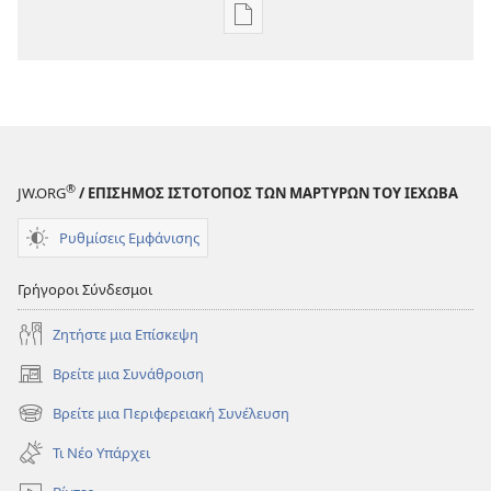
Επιλογές
λήψης
εκδόσεων
Η
ΣΚΟΠΙΑ
—
ΕΚΔΟΣΗ
®
JW.ORG
/ ΕΠΙΣΗΜΟΣ ΙΣΤΟΤΟΠΟΣ ΤΩΝ ΜΑΡΤΥΡΩΝ ΤΟΥ ΙΕΧΩΒΑ
ΜΕΛΕΤΗΣ
15 Αυγούστου
Ρυθμίσεις Εμφάνισης
2006
Γρήγοροι Σύνδεσμοι
Ζητήστε μια Επίσκεψη
Βρείτε μια Συνάθροιση
(ανοίγει
νέο
Βρείτε μια Περιφερειακή Συνέλευση
(ανοίγει
παράθυρο)
νέο
Τι Νέο Υπάρχει
παράθυρο)