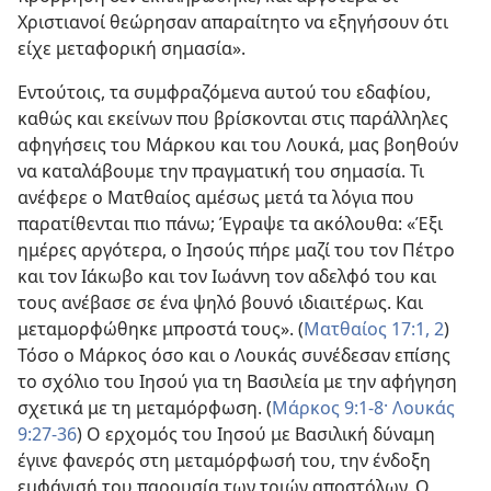
Χριστιανοί θεώρησαν απαραίτητο να εξηγήσουν ότι
είχε μεταφορική σημασία».
Εντούτοις, τα συμφραζόμενα αυτού του εδαφίου,
καθώς και εκείνων που βρίσκονται στις παράλληλες
αφηγήσεις του Μάρκου και του Λουκά, μας βοηθούν
να καταλάβουμε την πραγματική του σημασία. Τι
ανέφερε ο Ματθαίος αμέσως μετά τα λόγια που
παρατίθενται πιο πάνω; Έγραψε τα ακόλουθα: «Έξι
ημέρες αργότερα, ο Ιησούς πήρε μαζί του τον Πέτρο
και τον Ιάκωβο και τον Ιωάννη τον αδελφό του και
τους ανέβασε σε ένα ψηλό βουνό ιδιαιτέρως. Και
μεταμορφώθηκε μπροστά τους». (
Ματθαίος 17:1, 2
)
Τόσο ο Μάρκος όσο και ο Λουκάς συνέδεσαν επίσης
το σχόλιο του Ιησού για τη Βασιλεία με την αφήγηση
σχετικά με τη μεταμόρφωση. (
Μάρκος 9:1-8·
Λουκάς
9:27-36
) Ο ερχομός του Ιησού με Βασιλική δύναμη
έγινε φανερός στη μεταμόρφωσή του, την ένδοξη
εμφάνισή του παρουσία των τριών αποστόλων. Ο