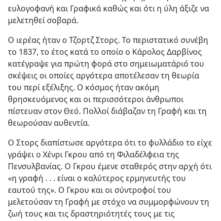
ευλογοφανή και Γραφικά καθώς και ότι η ύλη άξιζε να
μελετηθεί σοβαρά.
Ο ιερέας ήταν ο Τζορτζ Στορς. Το περιστατικό συνέβη
το 1837, το έτος κατά το οποίο ο Κάρολος Δαρβίνος
κατέγραψε για πρώτη φορά στο σημειωματάριό του
σκέψεις οι οποίες αργότερα αποτέλεσαν τη θεωρία
του περί εξέλιξης. Ο κόσμος ήταν ακόμη
θρησκευόμενος και οι περισσότεροι άνθρωποι
πίστευαν στον Θεό. Πολλοί διάβαζαν τη Γραφή και τη
θεωρούσαν αυθεντία.
Ο Στορς διαπίστωσε αργότερα ότι το φυλλάδιο το είχε
γράψει ο Χένρι Γκρου από τη Φιλαδέλφεια της
Πενσυλβανίας. Ο Γκρου έμενε σταθερός στην αρχή ότι
«η γραφή . . . είναι ο καλύτερος ερμηνευτής του
εαυτού της». Ο Γκρου και οι σύντροφοί του
μελετούσαν τη Γραφή με στόχο να συμμορφώνουν τη
ζωή τους και τις δραστηριότητές τους με τις