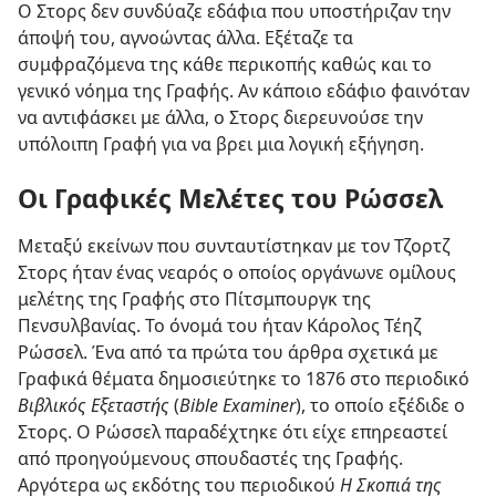
Ο Στορς δεν συνδύαζε εδάφια που υποστήριζαν την
άποψή του, αγνοώντας άλλα. Εξέταζε τα
συμφραζόμενα της κάθε περικοπής καθώς και το
γενικό νόημα της Γραφής. Αν κάποιο εδάφιο φαινόταν
να αντιφάσκει με άλλα, ο Στορς διερευνούσε την
υπόλοιπη Γραφή για να βρει μια λογική εξήγηση.
Οι Γραφικές Μελέτες του Ρώσσελ
Μεταξύ εκείνων που συνταυτίστηκαν με τον Τζορτζ
Στορς ήταν ένας νεαρός ο οποίος οργάνωνε ομίλους
μελέτης της Γραφής στο Πίτσμπουργκ της
Πενσυλβανίας. Το όνομά του ήταν Κάρολος Τέηζ
Ρώσσελ. Ένα από τα πρώτα του άρθρα σχετικά με
Γραφικά θέματα δημοσιεύτηκε το 1876 στο περιοδικό
Βιβλικός Εξεταστής
(
Bible Examiner
), το οποίο εξέδιδε ο
Στορς. Ο Ρώσσελ παραδέχτηκε ότι είχε επηρεαστεί
από προηγούμενους σπουδαστές της Γραφής.
Αργότερα ως εκδότης του περιοδικού
Η Σκοπιά της