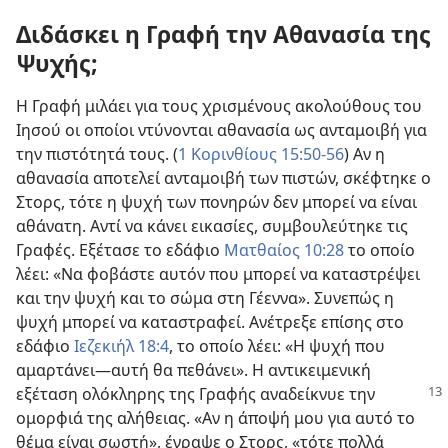
Διδάσκει η Γραφή την Αθανασία της
Ψυχής;
Η Γραφή μιλάει για τους χρισμένους ακολούθους του
Ιησού οι οποίοι ντύνονται αθανασία ως ανταμοιβή για
την πιστότητά τους. (
1 Κορινθίους 15:50-56
) Αν η
αθανασία αποτελεί ανταμοιβή των πιστών, σκέφτηκε ο
Στορς, τότε η ψυχή των πονηρών δεν μπορεί να είναι
αθάνατη. Αντί να κάνει εικασίες, συμβουλεύτηκε τις
Γραφές. Εξέτασε το εδάφιο
Ματθαίος 10:28
το οποίο
λέει: «Να φοβάστε αυτόν που μπορεί να καταστρέψει
και την ψυχή και το σώμα στη Γέεννα». Συνεπώς η
ψυχή μπορεί να καταστραφεί. Ανέτρεξε επίσης στο
εδάφιο
Ιεζεκιήλ 18:4
, το οποίο λέει: «Η ψυχή που
αμαρτάνει—αυτή θα πεθάνει». Η αντικειμενική
εξέταση
ολόκληρης της Γραφής αναδείκνυε την
ομορφιά της αλήθειας. «Αν η άποψή μου για αυτό το
θέμα είναι σωστή», έγραψε ο Στορς, «τότε πολλά