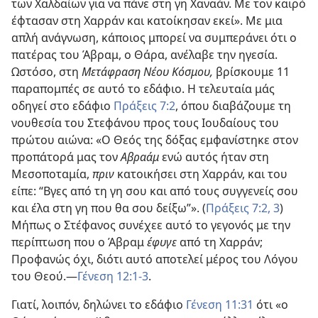
των Χαλδαίων για να πάνε στη γη Χαναάν. Με τον καιρό
έφτασαν στη Χαρράν και κατοίκησαν εκεί». Με μια
απλή ανάγνωση, κάποιος μπορεί να συμπεράνει ότι ο
πατέρας του Άβραμ, ο Θάρα, ανέλαβε την ηγεσία.
Ωστόσο, στη
Μετάφραση Νέου Κόσμου,
βρίσκουμε 11
παραπομπές σε αυτό το εδάφιο. Η τελευταία μάς
οδηγεί στο εδάφιο
Πράξεις 7:2
, όπου διαβάζουμε τη
νουθεσία του Στεφάνου προς τους Ιουδαίους του
πρώτου αιώνα: «Ο Θεός της δόξας εμφανίστηκε στον
προπάτορά μας τον
Αβραάμ
ενώ αυτός ήταν στη
Μεσοποταμία,
πριν
κατοικήσει στη Χαρράν, και του
είπε: “Βγες από τη γη σου και από τους συγγενείς σου
και έλα στη γη που θα σου δείξω”». (
Πράξεις 7:2, 3
)
Μήπως ο Στέφανος συνέχεε αυτό το γεγονός με την
περίπτωση που ο Άβραμ
έφυγε
από τη Χαρράν;
Προφανώς όχι, διότι αυτό αποτελεί μέρος του Λόγου
του Θεού.—
Γένεση 12:1-3
.
Γιατί, λοιπόν, δηλώνει το εδάφιο
Γένεση 11:31
ότι «ο