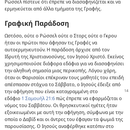
Ρώσσελ πίστευε ότι έπρεπε να διασαφηνίζεται και να
ερμηνεύεται από άλλα τμήματα της Γραφής.
Γραφική Παράδοση
Ωστόσο, ούτε ο Ρώσσελ ούτε ο Στορς ούτε ο Γκρου
ήταν οι πρώτοι που άφησαν τις Γραφές να
αυτοερμηνευτούν. Η παράδοση άρχισε από τον
Ιδρυτή της Χριστιανοσύνης, τον Ιησού Χριστό. Εκείνος
χρησιμοποιούσε διάφορα εδάφια για να διασαφηνίσει
την αληθινή σημασία μιας περικοπής. Λόγου χάρη,
όταν οι Φαρισαίοι επέκριναν τους μαθητές του επειδή
απέσπασαν στάχυα το Σάββατο, ο Ιησούς έδειξε από
την αφήγηση που είναι καταγραμμένη στο
εδάφιο
1 Σαμουήλ 21:6
πώς έπρεπε να εφαρμόζεται ο
νόμος του Σαββάτου. Οι θρησκευτικοί ηγέτες ήταν
εξοικειωμένοι με αυτή την αφήγηση, σύμφωνα με την
οποία ο Δαβίδ και οι άντρες του έφαγαν τα ψωμιά της
παρουσίασης. Ο Ιησούς αναφέρθηκε κατόπιν στο