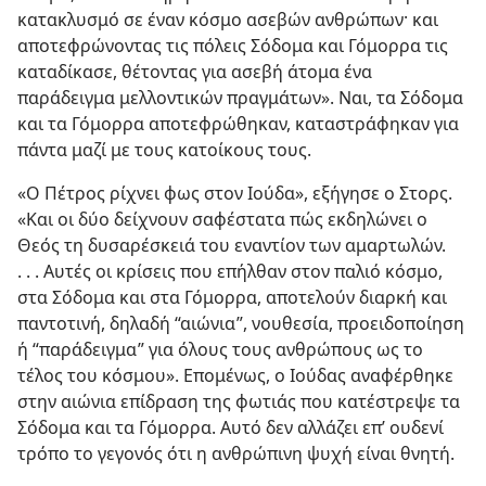
κατακλυσμό σε έναν κόσμο ασεβών ανθρώπων· και
αποτεφρώνοντας τις πόλεις Σόδομα και Γόμορρα τις
καταδίκασε, θέτοντας για ασεβή άτομα ένα
παράδειγμα μελλοντικών πραγμάτων». Ναι, τα Σόδομα
και τα Γόμορρα αποτεφρώθηκαν, καταστράφηκαν για
πάντα μαζί με τους κατοίκους τους.
«Ο Πέτρος ρίχνει φως στον Ιούδα», εξήγησε ο Στορς.
«Και οι δύο δείχνουν σαφέστατα πώς εκδηλώνει ο
Θεός τη δυσαρέσκειά του εναντίον των αμαρτωλών.
. . . Αυτές οι κρίσεις που επήλθαν στον παλιό κόσμο,
στα Σόδομα και στα Γόμορρα, αποτελούν διαρκή και
παντοτινή, δηλαδή “αιώνια”, νουθεσία, προειδοποίηση
ή “παράδειγμα” για όλους τους ανθρώπους ως το
τέλος του κόσμου». Επομένως, ο Ιούδας αναφέρθηκε
στην αιώνια επίδραση της φωτιάς που κατέστρεψε τα
Σόδομα και τα Γόμορρα. Αυτό δεν αλλάζει επ’ ουδενί
τρόπο το γεγονός ότι η ανθρώπινη ψυχή είναι θνητή.