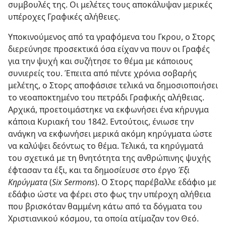
συμβουλές της. Οι μελέτες τους αποκάλυψαν μερικές
υπέροχες Γραφικές αλήθειες.
Υποκινούμενος από τα γραφόμενα του Γκρου, ο Στορς
διερεύνησε προσεκτικά όσα είχαν να πουν οι Γραφές
για την ψυχή και συζήτησε το θέμα με κάποιους
συνιερείς του. Έπειτα από πέντε χρόνια σοβαρής
μελέτης, ο Στορς αποφάσισε τελικά να δημοσιοποιήσει
το νεοαποκτημένο του πετράδι Γραφικής αλήθειας.
Αρχικά, προετοιμάστηκε να εκφωνήσει ένα κήρυγμα
κάποια Κυριακή του 1842. Εντούτοις, ένιωσε την
ανάγκη να εκφωνήσει μερικά ακόμη κηρύγματα ώστε
να καλύψει δεόντως το θέμα. Τελικά, τα κηρύγματά
του σχετικά με τη θνητότητα της ανθρώπινης ψυχής
έφτασαν τα έξι, και τα δημοσίευσε στο έργο
Έξι
Κηρύγματα
(
Six Sermons
). Ο Στορς παρέβαλλε εδάφιο με
εδάφιο ώστε να φέρει στο φως την υπέροχη αλήθεια
που βρισκόταν θαμμένη κάτω από τα δόγματα του
Χριστιανικού κόσμου, τα οποία ατίμαζαν τον Θεό.