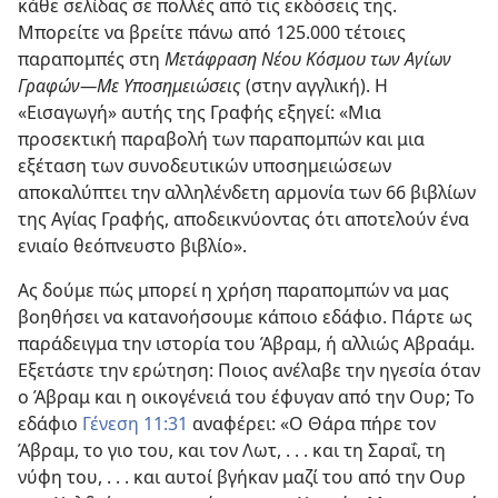
κάθε σελίδας σε πολλές από τις εκδόσεις της.
Μπορείτε να βρείτε πάνω από 125.000 τέτοιες
παραπομπές στη
Μετάφραση Νέου Κόσμου των Αγίων
Γραφών—Με Υποσημειώσεις
(στην αγγλική). Η
«Εισαγωγή» αυτής της Γραφής εξηγεί: «Μια
προσεκτική παραβολή των παραπομπών και μια
εξέταση των συνοδευτικών υποσημειώσεων
αποκαλύπτει την αλληλένδετη αρμονία των 66 βιβλίων
της Αγίας Γραφής, αποδεικνύοντας ότι αποτελούν ένα
ενιαίο θεόπνευστο βιβλίο».
Ας δούμε πώς μπορεί η χρήση παραπομπών να μας
βοηθήσει να κατανοήσουμε κάποιο εδάφιο. Πάρτε ως
παράδειγμα την ιστορία του Άβραμ, ή αλλιώς Αβραάμ.
Εξετάστε την ερώτηση: Ποιος ανέλαβε την ηγεσία όταν
ο Άβραμ και η οικογένειά του έφυγαν από την Ουρ; Το
εδάφιο
Γένεση 11:31
αναφέρει: «Ο Θάρα πήρε τον
Άβραμ, το γιο του, και τον Λωτ, . . . και τη Σαραΐ, τη
νύφη του, . . . και αυτοί βγήκαν μαζί του από την Ουρ