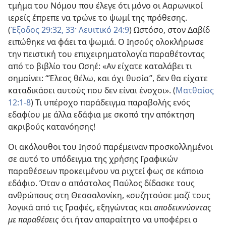
τμήμα του Νόμου που έλεγε ότι μόνο οι Ααρωνικοί
ιερείς έπρεπε να τρώνε το ψωμί της πρόθεσης.
(
Έξοδος 29:32, 33·
Λευιτικό 24:9
) Ωστόσο, στον Δαβίδ
ειπώθηκε να φάει τα ψωμιά. Ο Ιησούς ολοκλήρωσε
την πειστική του επιχειρηματολογία παραθέτοντας
από το βιβλίο του Ωσηέ: «Αν είχατε καταλάβει τι
σημαίνει: “Έλεος θέλω, και όχι θυσία”, δεν θα είχατε
καταδικάσει αυτούς που δεν είναι ένοχοι». (
Ματθαίος
12:1-8
) Τι υπέροχο παράδειγμα παραβολής ενός
εδαφίου με άλλα εδάφια με σκοπό την απόκτηση
ακριβούς κατανόησης!
Οι ακόλουθοι του Ιησού παρέμειναν προσκολλημένοι
σε αυτό το υπόδειγμα της χρήσης Γραφικών
παραθέσεων προκειμένου να ριχτεί φως σε κάποιο
εδάφιο. Όταν ο απόστολος Παύλος δίδασκε τους
ανθρώπους στη Θεσσαλονίκη, «συζητούσε μαζί τους
λογικά από τις Γραφές, εξηγώντας και
αποδεικνύοντας
με παραθέσεις
ότι ήταν απαραίτητο να υποφέρει ο