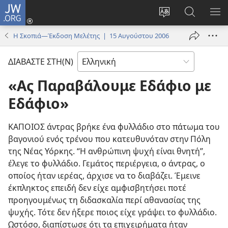
JW.ORG
Σύνδεση
(ανοίγει
Αλλαγή
Αναζήτησ
ΕΜ
νέο
γλώσσας
στο
ΜΕ
Η Σκοπιά—Έκδοση Μελέτης | 15 Αυγούστου 2006
παράθυρο)
ιστότοπου
JW.ORG
ΔΙΑΒΑΣΤΕ ΣΤΗ(Ν)
«Ας Παραβάλουμε Εδάφιο με
Εδάφιο»
ΚΑΠΟΙΟΣ άντρας βρήκε ένα φυλλάδιο στο πάτωμα του
βαγονιού ενός τρένου που κατευθυνόταν στην Πόλη
της Νέας Υόρκης. “Η ανθρώπινη ψυχή είναι θνητή”,
έλεγε το φυλλάδιο. Γεμάτος περιέργεια, ο άντρας, ο
οποίος ήταν ιερέας, άρχισε να το διαβάζει. Έμεινε
έκπληκτος επειδή δεν είχε αμφισβητήσει ποτέ
προηγουμένως τη διδασκαλία περί αθανασίας της
ψυχής. Τότε δεν ήξερε ποιος είχε γράψει το φυλλάδιο.
Ωστόσο, διαπίστωσε ότι τα επιχειρήματα ήταν