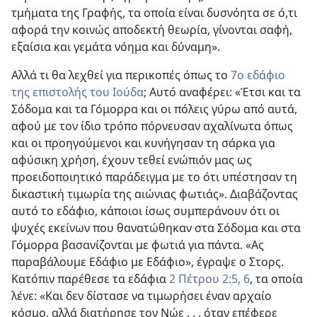
τμήματα της Γραφής, τα οποία είναι δυσνόητα σε ό,τι
αφορά την κοινώς αποδεκτή θεωρία, γίνονται σαφή,
εξαίσια και γεμάτα νόημα και δύναμη».
Αλλά τι θα λεχθεί για περικοπές όπως το
7ο εδάφιο
της επιστολής του Ιούδα
; Αυτό αναφέρει: «Έτσι και τα
Σόδομα και τα Γόμορρα και οι πόλεις γύρω από αυτά,
αφού με τον ίδιο τρόπο πόρνευσαν αχαλίνωτα όπως
και οι προηγούμενοι και κυνήγησαν τη σάρκα για
αφύσικη χρήση, έχουν τεθεί ενώπιόν μας ως
προειδοποιητικό παράδειγμα με το ότι υπέστησαν τη
δικαστική τιμωρία της αιώνιας φωτιάς». Διαβάζοντας
αυτό το εδάφιο, κάποιοι ίσως συμπεράνουν ότι οι
ψυχές εκείνων που θανατώθηκαν στα Σόδομα και στα
Γόμορρα βασανίζονται με φωτιά για πάντα. «Ας
παραβάλουμε Εδάφιο με Εδάφιο», έγραψε ο Στορς.
Κατόπιν παρέθεσε τα εδάφια
2 Πέτρου 2:5, 6
, τα οποία
λένε: «Και δεν δίστασε να τιμωρήσει έναν αρχαίο
κόσμο, αλλά διατήρησε τον Νώε . . . όταν επέφερε