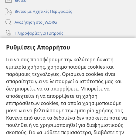
Βίντεο
Βίντεο με Ηχητικές Περιγραφές
Αναζήτηση στο JW.ORG
Πληροφορίες για Γιατρούς
Πληροφορίες για Επίσημους Φορείς και ΜΜΕ
Ρυθμίσεις Απορρήτου
Βοήθεια
Για να σας προσφέρουμε την καλύτερη δυνατή
εμπειρία χρήσης, χρησιμοποιούμε cookies και
Συνεισφορές
(ανοίγει
παρόμοιες τεχνολογίες. Ορισμένα cookies είναι
νέο
απαραίτητα για να λειτουργεί ο ιστότοπός μας και
παράθυρο)
ΔΙΑΔΙΚΤΥΑΚΗ ΒΙΒΛΙΟΘΗΚΗ της Σκοπιάς™
δεν μπορείτε να τα απορρίψετε. Μπορείτε να
(ανοίγει
αποδεχτείτε ή να απορρίψετε τη χρήση
νέο
®
JW Hub
παράθυρο)
επιπρόσθετων cookies, τα οποία χρησιμοποιούμε
(ανοίγει
νέο
μόνο για να βελτιώσουμε την εμπειρία χρήσης σας.
®
JW Library
παράθυρο)
Κανένα από αυτά τα δεδομένα δεν πρόκειται ποτέ να
πουληθεί ή να χρησιμοποιηθεί για διαφημιστικούς
Βιβλιοθήκη της Σκοπιάς
σκοπούς. Για να μάθετε περισσότερα, διαβάστε την