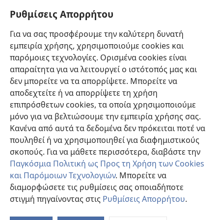
Πληροφορίες για Επίσημους Φορείς και ΜΜΕ
Ρυθμίσεις Απορρήτου
Βοήθεια
Για να σας προσφέρουμε την καλύτερη δυνατή
εμπειρία χρήσης, χρησιμοποιούμε cookies και
Συνεισφορές
(ανοίγει
παρόμοιες τεχνολογίες. Ορισμένα cookies είναι
νέο
απαραίτητα για να λειτουργεί ο ιστότοπός μας και
παράθυρο)
ΔΙΑΔΙΚΤΥΑΚΗ ΒΙΒΛΙΟΘΗΚΗ της Σκοπιάς™
δεν μπορείτε να τα απορρίψετε. Μπορείτε να
(ανοίγει
αποδεχτείτε ή να απορρίψετε τη χρήση
νέο
®
JW Hub
παράθυρο)
επιπρόσθετων cookies, τα οποία χρησιμοποιούμε
(ανοίγει
νέο
μόνο για να βελτιώσουμε την εμπειρία χρήσης σας.
®
JW Library
παράθυρο)
Κανένα από αυτά τα δεδομένα δεν πρόκειται ποτέ να
πουληθεί ή να χρησιμοποιηθεί για διαφημιστικούς
Βιβλιοθήκη της Σκοπιάς
σκοπούς. Για να μάθετε περισσότερα, διαβάστε την
Παγκόσμια Πολιτική ως Προς τη Χρήση των Cookies
και Παρόμοιων Τεχνολογιών
. Μπορείτε να
διαμορφώσετε τις ρυθμίσεις σας οποιαδήποτε
Copyright
© 2026 Watch Tower Bible and Tract Society of Pennsylvania.
στιγμή πηγαίνοντας στις
Ρυθμίσεις Απορρήτου
.
Π
ΟΡΟΙ ΧΡΗΣΗΣ
|
ΠΟΛΙΤΙΚΗ ΑΠΟΡΡΗΤΟΥ
|
ΡΥΘΜΙΣΕΙΣ ΑΠΟΡΡΗΤΟΥ
Πί