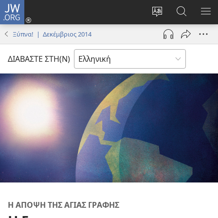
JW.ORG
Σύνδεση
(ανοίγει
Αλλαγή
Αναζήτησ
ΕΜ
νέο
γλώσσας
στο
ΜΕ
Ξύπνα! | Δεκέμβριος 2014
παράθυρο)
ιστότοπου
JW.ORG
ΔΙΑΒΑΣΤΕ ΣΤΗ(Ν)
Η ΑΠΟΨΗ ΤΗΣ ΑΓΙΑΣ ΓΡΑΦΗΣ