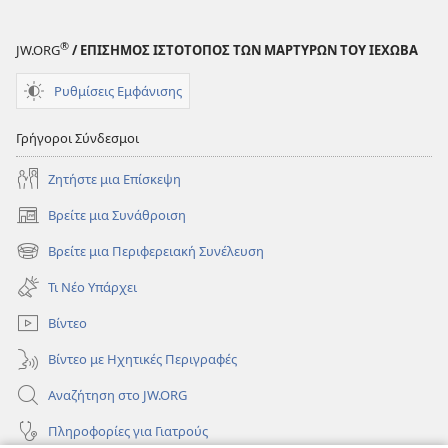
Ψυχικές
Ψυχικές
Διαταραχές
Διαταραχές
®
JW.ORG
/ ΕΠΙΣΗΜΟΣ ΙΣΤΟΤΟΠΟΣ ΤΩΝ ΜΑΡΤΥΡΩΝ ΤΟΥ ΙΕΧΩΒΑ
Ρυθμίσεις Εμφάνισης
Γρήγοροι Σύνδεσμοι
Ζητήστε μια Επίσκεψη
Βρείτε μια Συνάθροιση
(ανοίγει
νέο
Βρείτε μια Περιφερειακή Συνέλευση
(ανοίγει
παράθυρο)
νέο
Τι Νέο Υπάρχει
παράθυρο)
Βίντεο
Βίντεο με Ηχητικές Περιγραφές
Αναζήτηση στο JW.ORG
Πληροφορίες για Γιατρούς