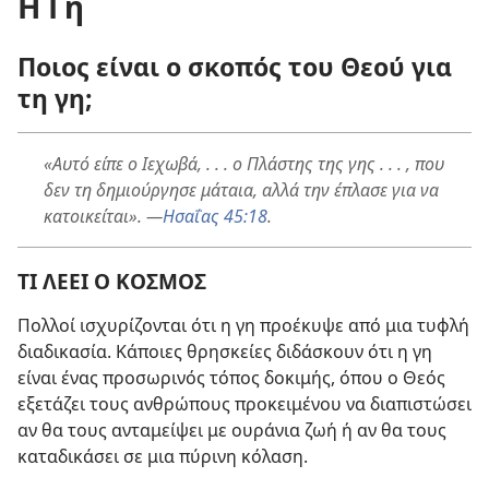
Η Γη
Ποιος είναι ο σκοπός του Θεού για
τη γη;
«Αυτό είπε ο Ιεχωβά, . . . ο Πλάστης της γης . . . , που
δεν τη δημιούργησε μάταια, αλλά την έπλασε για να
κατοικείται». —
Ησαΐας 45:18
.
ΤΙ ΛΕΕΙ Ο ΚΟΣΜΟΣ
Πολλοί ισχυρίζονται ότι η γη προέκυψε από μια τυφλή
διαδικασία. Κάποιες θρησκείες διδάσκουν ότι η γη
είναι ένας προσωρινός τόπος δοκιμής, όπου ο Θεός
εξετάζει τους ανθρώπους προκειμένου να διαπιστώσει
αν θα τους ανταμείψει με ουράνια ζωή ή αν θα τους
καταδικάσει σε μια πύρινη κόλαση.