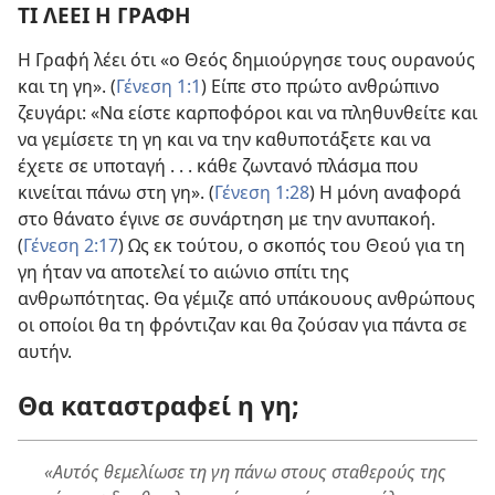
ΤΙ ΛΕΕΙ Η ΓΡΑΦΗ
Η Γραφή λέει ότι «ο Θεός δημιούργησε τους ουρανούς
και τη γη». (
Γένεση 1:1
) Είπε στο πρώτο ανθρώπινο
ζευγάρι: «Να είστε καρποφόροι και να πληθυνθείτε και
να γεμίσετε τη γη και να την καθυποτάξετε και να
έχετε σε υποταγή . . . κάθε ζωντανό πλάσμα που
κινείται πάνω στη γη». (
Γένεση 1:28
) Η μόνη αναφορά
στο θάνατο έγινε σε συνάρτηση με την ανυπακοή.
(
Γένεση 2:17
) Ως εκ τούτου, ο σκοπός του Θεού για τη
γη ήταν να αποτελεί το αιώνιο σπίτι της
ανθρωπότητας. Θα γέμιζε από υπάκουους ανθρώπους
οι οποίοι θα τη φρόντιζαν και θα ζούσαν για πάντα σε
αυτήν.
Θα καταστραφεί η γη;
«Αυτός θεμελίωσε τη γη πάνω στους σταθερούς της