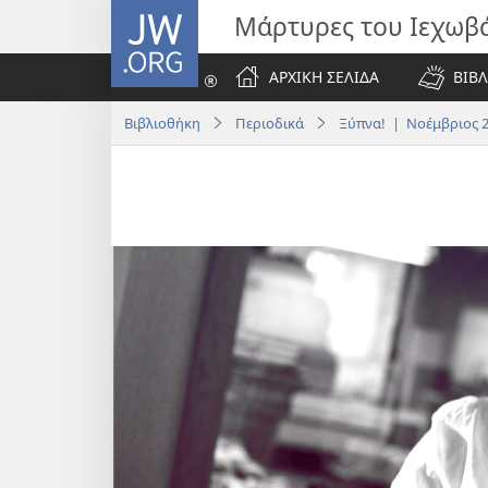
JW.ORG
Μάρτυρες του Ιεχωβ
ΑΡΧΙΚΗ ΣΕΛΙΔΑ
ΒΙΒΛ
Βιβλιοθήκη
Περιοδικά
Ξύπνα! | Νοέμβριος 