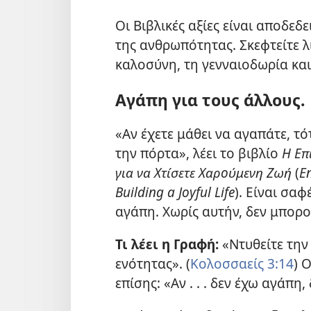
Οι Βιβλικές αξίες είναι αποδεδ
της ανθρωπότητας. Σκεφτείτε 
καλοσύνη, τη γενναιοδωρία και
Αγάπη για τους άλλους.
«Αν έχετε μάθει να αγαπάτε, τό
την πόρτα», λέει το βιβλίο
Η Επ
για να Χτίσετε Χαρούμενη Ζωή
(
E
Building a Joyful Life
). Είναι σα
αγάπη. Χωρίς αυτήν, δεν μπορο
Τι λέει η Γραφή:
«Ντυθείτε την
ενότητας». (
Κολοσσαείς 3:14
) 
επίσης: «Αν . . . δεν έχω αγάπη,