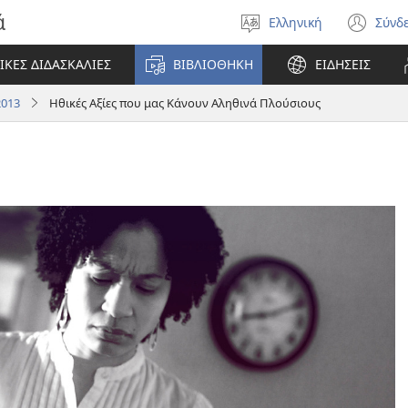
ά
Ελληνική
Σύνδ
Επιλέξτε
(αν
γλώσσα
νέο
ΙΚΕΣ ΔΙΔΑΣΚΑΛΙΕΣ
ΒΙΒΛΙΟΘΗΚΗ
ΕΙΔΗΣΕΙΣ
πα
2013
Ηθικές Αξίες που μας Κάνουν Αληθινά Πλούσιους