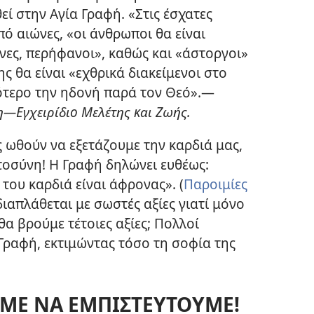
εί στην Αγία Γραφή. «Στις έσχατες
πό αιώνες, «οι άνθρωποι θα είναι
νες, περήφανοι», καθώς και «άστοργοι»
ς θα είναι «εχθρικά διακείμενοι στο
ότερο την ηδονή παρά τον Θεό».
—
η
—Εγχειρίδιο Μελέτης και Ζωής.
ς ωθούν να εξετάζουμε την καρδιά μας,
τοσύνη! Η Γραφή δηλώνει ευθέως:
του καρδιά είναι άφρονας». (
Παροιμίες
διαπλάθεται με σωστές αξίες γιατί μόνο
θα βρούμε τέτοιες αξίες; Πολλοί
 Γραφή, εκτιμώντας τόσο τη σοφία της
ΜΕ ΝΑ ΕΜΠΙΣΤΕΥΤΟΥΜΕ!