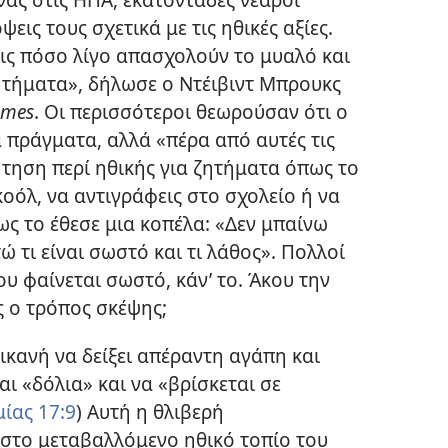
εις τους σχετικά με τις ηθικές αξίες.
ις πόσο λίγο απασχολούν το μυαλό και
ζητήματα», δήλωσε ο Ντέιβιντ Μπρουκς
imes
. Οι περισσότεροι θεωρούσαν ότι ο
ά πράγματα, αλλά «πέρα από αυτές τις
ήτηση περί ηθικής για ζητήματα όπως το
κοόλ, να αντιγράφεις στο σχολείο ή να
ς το έθεσε μια κοπέλα: «Δεν μπαίνω
 τι είναι σωστό και τι λάθος». Πολλοί
ου φαίνεται σωστό, κάν’ το. Άκου την
ς ο τρόπος σκέψης;
 ικανή να δείξει απέραντη αγάπη και
αι «δόλια» και να «βρίσκεται σε
μίας 17:9
) Αυτή η θλιβερή
στο μεταβαλλόμενο ηθικό τοπίο του