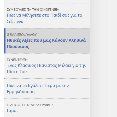
Κάνουν
Κάνουν
ΣΥΜΒΟΥΛΕΣ ΓΙΑ ΤΗΝ ΟΙΚΟΓΕΝΕΙΑ
Αληθινά
Αληθινά
Πώς να Μιλήσετε στο Παιδί σας για το
Πλούσιους
Πλούσιους
Σέξτινγκ
ΘΕΜΑ ΕΞΩΦΥΛΛΟΥ
Ηθικές Αξίες που μας Κάνουν Αληθινά
Πλούσιους
ΣΥΝΕΝΤΕΥΞΗ
Ένας Κλασικός Πιανίστας Μιλάει για την
Πίστη Του
Πώς να τα Βγάλετε Πέρα με την
Εμμηνόπαυση
Η ΑΠΟΨΗ ΤΗΣ ΑΓΙΑΣ ΓΡΑΦΗΣ
Γάμος