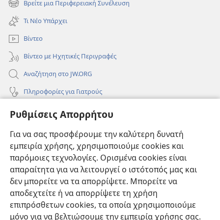
Βρείτε μια Περιφερειακή Συνέλευση
(ανοίγει
παράθυρο)
νέο
Τι Νέο Υπάρχει
παράθυρο)
Βίντεο
Βίντεο με Ηχητικές Περιγραφές
Αναζήτηση στο JW.ORG
Πληροφορίες για Γιατρούς
Πληροφορίες για Επίσημους Φορείς και ΜΜΕ
Ρυθμίσεις Απορρήτου
Βοήθεια
Για να σας προσφέρουμε την καλύτερη δυνατή
εμπειρία χρήσης, χρησιμοποιούμε cookies και
Συνεισφορές
(ανοίγει
παρόμοιες τεχνολογίες. Ορισμένα cookies είναι
νέο
απαραίτητα για να λειτουργεί ο ιστότοπός μας και
παράθυρο)
ΔΙΑΔΙΚΤΥΑΚΗ ΒΙΒΛΙΟΘΗΚΗ της Σκοπιάς™
δεν μπορείτε να τα απορρίψετε. Μπορείτε να
(ανοίγει
αποδεχτείτε ή να απορρίψετε τη χρήση
νέο
®
JW Hub
παράθυρο)
επιπρόσθετων cookies, τα οποία χρησιμοποιούμε
(ανοίγει
νέο
μόνο για να βελτιώσουμε την εμπειρία χρήσης σας.