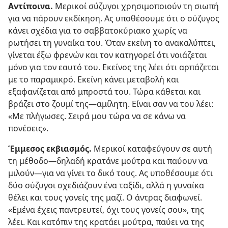
Αντίποινα.
Μερικοί σύζυγοι χρησιμοποιούν τη σιωπή
για να πάρουν εκδίκηση. Ας υποθέσουμε ότι ο σύζυγος
κάνει σχέδια για το σαββατοκύριακο χωρίς να
ρωτήσει τη γυναίκα του. Όταν εκείνη το ανακαλύπτει,
γίνεται έξω φρενών και τον κατηγορεί ότι νοιάζεται
μόνο για τον εαυτό του. Εκείνος της λέει ότι αρπάζεται
με το παραμικρό. Εκείνη κάνει μεταβολή και
εξαφανίζεται από μπροστά του. Τώρα κάθεται και
βράζει στο ζουμί της
—αμίλητη. Είναι σαν να του λέει:
«Με πλήγωσες. Σειρά μου τώρα να σε κάνω να
πονέσεις».
Έμμεσος εκβιασμός.
Μερικοί καταφεύγουν σε αυτή
τη μέθοδο
—δηλαδή κρατάνε μούτρα και παύουν να
μιλούν—
για να γίνει το δικό τους. Ας υποθέσουμε ότι
δύο σύζυγοι σχεδιάζουν ένα ταξίδι, αλλά η γυναίκα
θέλει και τους γονείς της μαζί. Ο άντρας διαφωνεί.
«Εμένα έχεις παντρευτεί, όχι τους γονείς σου», της
λέει. Και κατόπιν της κρατάει μούτρα, παύει να της