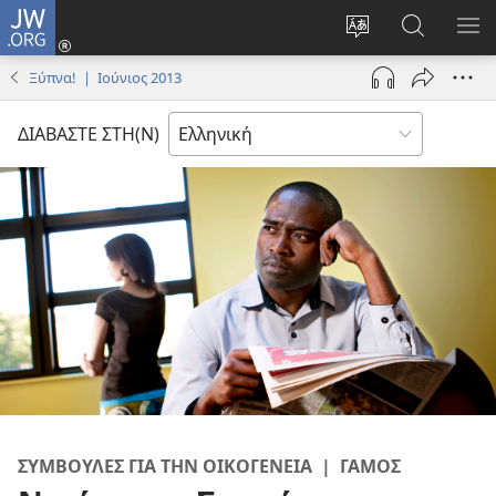
JW.ORG
Σύνδεση
(ανοίγει
Αλλαγή
Αναζήτησ
ΕΜ
νέο
γλώσσας
στο
ΜΕ
Ξύπνα! | Ιούνιος 2013
παράθυρο)
ιστότοπου
JW.ORG
ΔΙΑΒΑΣΤΕ ΣΤΗ(Ν)
ΣΥΜΒΟΥΛΕΣ ΓΙΑ ΤΗΝ ΟΙΚΟΓΕΝΕΙΑ | ΓΑΜΟΣ