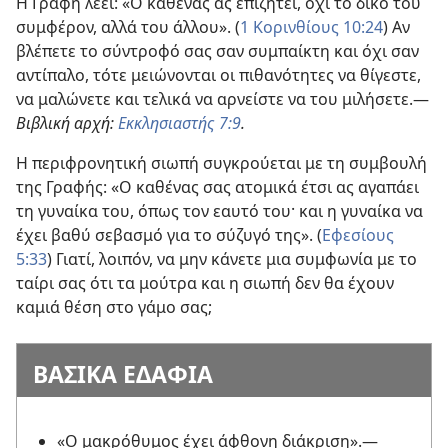
Η Γραφή λέει: «Ο καθένας ας επιζητεί, όχι το δικό του
συμφέρον, αλλά του άλλου». (
1 Κορινθίους 10:24
) Αν
βλέπετε το σύντροφό σας σαν συμπαίκτη και όχι σαν
αντίπαλο, τότε μειώνονται οι πιθανότητες να θίγεστε,
να μαλώνετε και τελικά να αρνείστε να του μιλήσετε.
—
Βιβλική αρχή:
Εκκλησιαστής 7:9
.
Η περιφρονητική σιωπή συγκρούεται με τη συμβουλή
της Γραφής: «Ο καθένας σας ατομικά έτσι ας αγαπάει
τη γυναίκα του, όπως τον εαυτό του· και η γυναίκα να
έχει βαθύ σεβασμό για το σύζυγό της». (
Εφεσίους
5:33
) Γιατί, λοιπόν, να μην κάνετε μια συμφωνία με το
ταίρι σας ότι τα μούτρα και η σιωπή δεν θα έχουν
καμιά θέση στο γάμο σας;
ΒΑΣΙΚΑ ΕΔΑΦΙΑ
«Ο μακρόθυμος έχει άφθονη διάκριση».
—