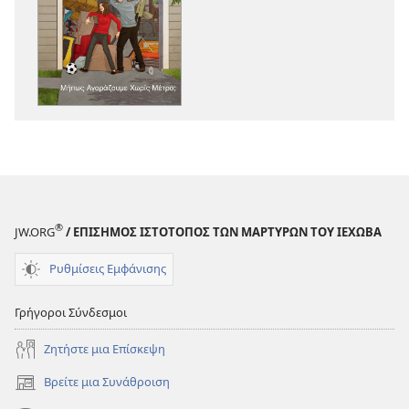
λήψης
λήψης
εκδόσεων
ηχογραφήσε
ΞΥΠΝΑ!
ΞΥΠΝΑ!
Μήπως
Μήπως
Αγοράζουμε
Αγοράζουμε
Χωρίς
Χωρίς
Μέτρο;
Μέτρο;
®
JW.ORG
/ ΕΠΙΣΗΜΟΣ ΙΣΤΟΤΟΠΟΣ ΤΩΝ ΜΑΡΤΥΡΩΝ ΤΟΥ ΙΕΧΩΒΑ
Ρυθμίσεις Εμφάνισης
Γρήγοροι Σύνδεσμοι
Ζητήστε μια Επίσκεψη
Βρείτε μια Συνάθροιση
(ανοίγει
νέο