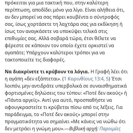
πρόκειται για μια τακτική που, στην καλύτερη
περίπτωση, αποδίδει μόνο για λίγο. Είναι αλήθεια ότι,
αν δεν μπορεί να σας πάρει κουβέντα ο σύντροφός
σας, ίσως χορτάσετε τη λαχτάρα σας για εκδίκηση ή
ίσως τον αναγκάσετε να υποκύψει τελικά στις
επιθυμίες σας. Αλλά σοβαρά τώρα, έτσι θέλετε να
φέρεστε σε κάποιον τον οποίο έχετε ορκιστεί να
αγαπάτε; Υπάρχουν καλύτεροι τρόποι για να
τακτοποιείτε τις διαφορές.
Να διακρίνετε τι κρύβουν τα λόγια.
Η Γραφή λέει ότι
η αγάπη «δεν εξάπτεται». (
1 Κορινθίους 13:4, 5
) Έτσι
λοιπόν, μην αντιδράτε υπερβολικά σε συναισθηματικά
φορτισμένες δηλώσεις του τύπου: «Ποτέ δεν ακούς» ή
«Πάντα αργείς». Αντί για αυτό, προσπαθήστε να
αφουγκραστείτε τι κρύβεται πίσω από τις λέξεις. Για
παράδειγμα, το «Ποτέ δεν ακούς» μπορεί στην
πραγματικότητα να σημαίνει «Με κάνεις να νιώθω ότι
δεν μετράει η γνώμη μου».
—
Βιβλική αρχή:
Παροιμίες