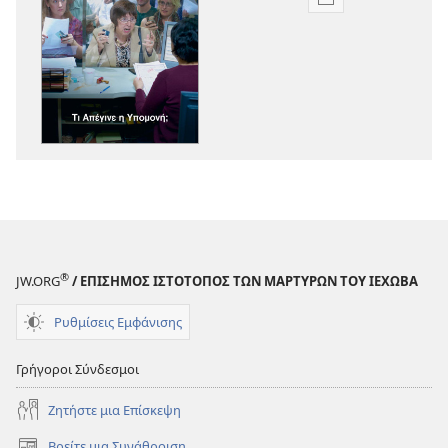
Επιλογές
λήψης
εκδόσεων
ΞΥΠΝΑ!
Τι
Απέγινε
η
Υπομονή;
®
JW.ORG
/ ΕΠΙΣΗΜΟΣ ΙΣΤΟΤΟΠΟΣ ΤΩΝ ΜΑΡΤΥΡΩΝ ΤΟΥ ΙΕΧΩΒΑ
Ρυθμίσεις Εμφάνισης
Γρήγοροι Σύνδεσμοι
Ζητήστε μια Επίσκεψη
Βρείτε μια Συνάθροιση