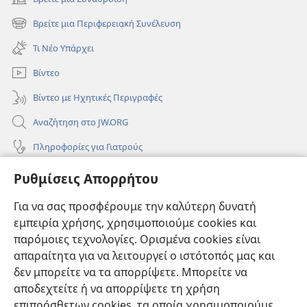
(ανοίγει
νέο
Βρείτε μια Περιφερειακή Συνέλευση
(ανοίγει
παράθυρο)
νέο
Τι Νέο Υπάρχει
παράθυρο)
Βίντεο
Βίντεο με Ηχητικές Περιγραφές
Αναζήτηση στο JW.ORG
Πληροφορίες για Γιατρούς
Πληροφορίες για Επίσημους Φορείς και ΜΜΕ
Ρυθμίσεις Απορρήτου
Βοήθεια
Για να σας προσφέρουμε την καλύτερη δυνατή
εμπειρία χρήσης, χρησιμοποιούμε cookies και
Συνεισφορές
(ανοίγει
παρόμοιες τεχνολογίες. Ορισμένα cookies είναι
νέο
απαραίτητα για να λειτουργεί ο ιστότοπός μας και
παράθυρο)
ΔΙΑΔΙΚΤΥΑΚΗ ΒΙΒΛΙΟΘΗΚΗ της Σκοπιάς™
δεν μπορείτε να τα απορρίψετε. Μπορείτε να
(ανοίγει
αποδεχτείτε ή να απορρίψετε τη χρήση
νέο
®
JW Hub
παράθυρο)
επιπρόσθετων cookies, τα οποία χρησιμοποιούμε
(ανοίγει