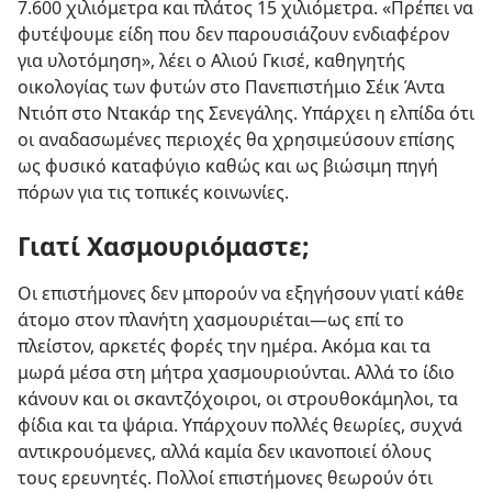
7.600 χιλιόμετρα και πλάτος 15 χιλιόμετρα. «Πρέπει να
φυτέψουμε είδη που δεν παρουσιάζουν ενδιαφέρον
για υλοτόμηση», λέει ο Αλιού Γκισέ, καθηγητής
οικολογίας των φυτών στο Πανεπιστήμιο Σέικ Άντα
Ντιόπ στο Ντακάρ της Σενεγάλης. Υπάρχει η ελπίδα ότι
οι αναδασωμένες περιοχές θα χρησιμεύσουν επίσης
ως φυσικό καταφύγιο καθώς και ως βιώσιμη πηγή
πόρων για τις τοπικές κοινωνίες.
Γιατί Χασμουριόμαστε;
Οι επιστήμονες δεν μπορούν να εξηγήσουν γιατί κάθε
άτομο στον πλανήτη χασμουριέται​—ως επί το
πλείστον, αρκετές φορές την ημέρα. Ακόμα και τα
μωρά μέσα στη μήτρα χασμουριούνται. Αλλά το ίδιο
κάνουν και οι σκαντζόχοιροι, οι στρουθοκάμηλοι, τα
φίδια και τα ψάρια. Υπάρχουν πολλές θεωρίες, συχνά
αντικρουόμενες, αλλά καμία δεν ικανοποιεί όλους
τους ερευνητές. Πολλοί επιστήμονες θεωρούν ότι