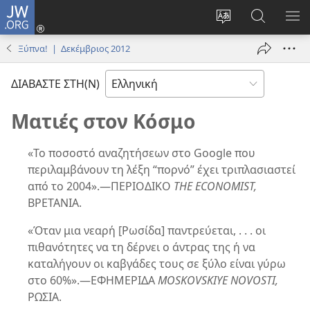
JW.ORG
Σύνδεση
(ανοίγει
Αλλαγή
Αναζήτησ
ΕΜ
νέο
γλώσσας
στο
ΜΕ
Ξύπνα! | Δεκέμβριος 2012
παράθυρο)
ιστότοπου
JW.ORG
ΔΙΑΒΑΣΤΕ ΣΤΗ(Ν)
Ματιές στον Κόσμο
«Το ποσοστό αναζητήσεων στο Google που
περιλαμβάνουν τη λέξη “πορνό” έχει τριπλασιαστεί
από το 2004».​—ΠΕΡΙΟΔΙΚΟ
THE ECONOMIST,
ΒΡΕΤΑΝΙΑ.
«Όταν μια νεαρή [Ρωσίδα] παντρεύεται, . . . οι
πιθανότητες να τη δέρνει ο άντρας της ή να
καταλήγουν οι καβγάδες τους σε ξύλο είναι γύρω
στο 60%».​—ΕΦΗΜΕΡΙΔΑ
MOSKOVSKIYE NOVOSTI,
ΡΩΣΙΑ.