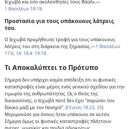
Ιεχωβά και εσύ ακολούθησες τους Βάαλ».​—
1 Βασιλέων 18:18
.
Προστασία για τους υπάκουους λάτρεις
του.
Ο Ιεχωβά προμήθευσε τροφή για τους υπάκουους
λάτρεις του στη διάρκεια της ξηρασίας.​—
1 Βασιλέων
17:6,
14·
18:4·
19:18
.
Τι Αποκαλύπτει το Πρότυπο
Σήμερα δεν υπάρχει καμία απόδειξη ότι οι φυσικές
καταστροφές είναι μέρος ενός γενικού σχεδίου για την
τιμωρία της ανθρωπότητας. Ως ο Θεός της
δικαιοσύνης, ο Ιεχωβά ποτέ δεν έχει “σαρώσει τον
δίκαιο μαζί με τον πονηρό”. (
Γένεση 18:23,
25
)
Μεριμνούσε για όσους ήταν υπάκουοι σε αυτόν.
Σήμερα όμως οι φυσικές καταστροφές πλήττουν
άντρες, γυναίκες και παιδιά αδιακρίτως.