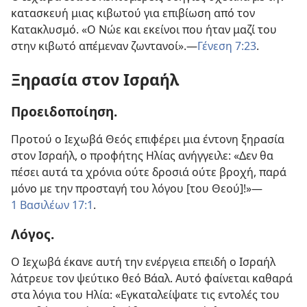
κατασκευή μιας κιβωτού για επιβίωση από τον
Κατακλυσμό. «Ο Νώε και εκείνοι που ήταν μαζί του
στην κιβωτό απέμεναν ζωντανοί».​—
Γένεση 7:23
.
Ξηρασία στον Ισραήλ
Προειδοποίηση.
Προτού ο Ιεχωβά Θεός επιφέρει μια έντονη ξηρασία
στον Ισραήλ, ο προφήτης Ηλίας ανήγγειλε: «Δεν θα
πέσει αυτά τα χρόνια ούτε δροσιά ούτε βροχή, παρά
μόνο με την προσταγή του λόγου [του Θεού]!»​—
1 Βασιλέων 17:1
.
Λόγος.
Ο Ιεχωβά έκανε αυτή την ενέργεια επειδή ο Ισραήλ
λάτρευε τον ψεύτικο θεό Βάαλ. Αυτό φαίνεται καθαρά
στα λόγια του Ηλία: «Εγκαταλείψατε τις εντολές του