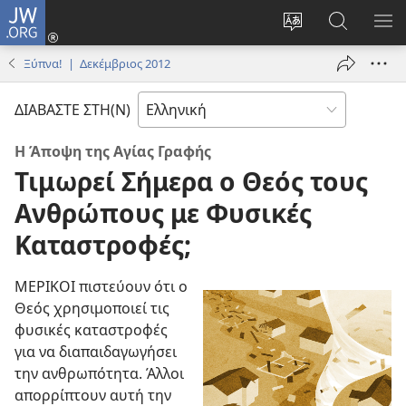
JW.ORG
Σύνδεση
(ανοίγει
Αλλαγή
Αναζήτησ
ΕΜ
νέο
γλώσσας
στο
ΜΕ
Ξύπνα! | Δεκέμβριος 2012
παράθυρο)
ιστότοπου
JW.ORG
ΔΙΑΒΑΣΤΕ ΣΤΗ(Ν)
Η Άποψη της Αγίας Γραφής
Τιμωρεί Σήμερα ο Θεός τους
Ανθρώπους με Φυσικές
Καταστροφές;
ΜΕΡΙΚΟΙ πιστεύουν ότι ο
Θεός χρησιμοποιεί τις
φυσικές καταστροφές
για να διαπαιδαγωγήσει
την ανθρωπότητα. Άλλοι
απορρίπτουν αυτή την