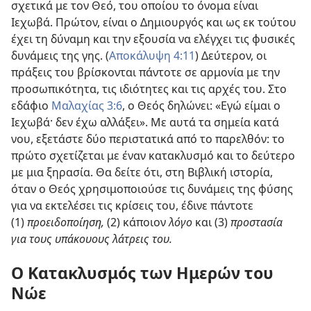
σχετικά με τον Θεό, του οποίου το όνομα είναι
Ιεχωβά. Πρώτον, είναι ο Δημιουργός και ως εκ τούτου
έχει τη δύναμη και την εξουσία να ελέγχει τις φυσικές
δυνάμεις της γης. (
Αποκάλυψη 4:11
) Δεύτερον, οι
πράξεις του βρίσκονται πάντοτε σε αρμονία με την
προσωπικότητα, τις ιδιότητες και τις αρχές του. Στο
εδάφιο
Μαλαχίας 3:6
, ο Θεός δηλώνει: «Εγώ είμαι ο
Ιεχωβά· δεν έχω αλλάξει». Με αυτά τα σημεία κατά
νου, εξετάστε δύο περιστατικά από το παρελθόν: το
πρώτο σχετίζεται με έναν κατακλυσμό και το δεύτερο
με μια ξηρασία. Θα δείτε ότι, στη Βιβλική ιστορία,
όταν ο Θεός χρησιμοποιούσε τις δυνάμεις της φύσης
για να εκτελέσει τις κρίσεις του, έδινε πάντοτε
(1)
προειδοποίηση,
(2) κάποιον
λόγο
και (3)
προστασία
για τους υπάκουους λάτρεις του.
Ο Κατακλυσμός των Ημερών του
Νώε