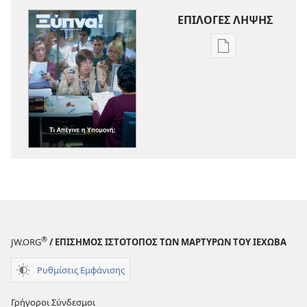
ΕΠΙΛΟΓΕΣ ΛΗΨΗΣ
Επιλογές
λήψης
εκδόσεων
ΞΥΠΝΑ!
Τι
Απέγινε
η
Υπομονή;
®
JW.ORG
/ ΕΠΙΣΗΜΟΣ ΙΣΤΟΤΟΠΟΣ ΤΩΝ ΜΑΡΤΥΡΩΝ ΤΟΥ ΙΕΧΩΒΑ
Ρυθμίσεις Εμφάνισης
Γρήγοροι Σύνδεσμοι