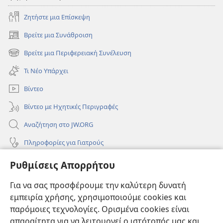
Ζητήστε μια Επίσκεψη
Βρείτε μια Συνάθροιση
(ανοίγει
νέο
Βρείτε μια Περιφερειακή Συνέλευση
(ανοίγει
παράθυρο)
νέο
Τι Νέο Υπάρχει
παράθυρο)
Βίντεο
Βίντεο με Ηχητικές Περιγραφές
Αναζήτηση στο JW.ORG
Πληροφορίες για Γιατρούς
Πληροφορίες για Επίσημους Φορείς και ΜΜΕ
Ρυθμίσεις Απορρήτου
Βοήθεια
Για να σας προσφέρουμε την καλύτερη δυνατή
εμπειρία χρήσης, χρησιμοποιούμε cookies και
Συνεισφορές
(ανοίγει
παρόμοιες τεχνολογίες. Ορισμένα cookies είναι
νέο
απαραίτητα για να λειτουργεί ο ιστότοπός μας και