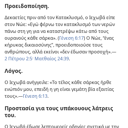
Προειδοποίηση.
Δεκαετίες πριν από τον Κατακλυσμό, ο Ιεχωβά είπε
στον Νώε: «Εγώ φέρνω τον κατακλυσμό των νερών
πάνω στη γη για να καταστρέψω κάτω από τους
ουρανούς κάθε σάρκα». (
Γένεση 6:17
) Ο Νώε, “ένας
κήρυκας δικαιοσύνης”, προειδοποιούσε τους
ανθρώπους, αλλά εκείνοι «δεν έδωσαν προσοχή».​—
2 Πέτρου 2:5·
Ματθαίος 24:39
.
Λόγος.
Ο Ιεχωβά ανήγγειλε: «Το τέλος κάθε σάρκας ήρθε
ενώπιόν μου, επειδή η γη είναι γεμάτη βία εξαιτίας
τους».​—
Γένεση 6:13
.
Προστασία για τους υπάκουους λάτρεις
του.
Ο Ιεχωβά έδωσε λεπτομερείς οδηγίες σχετικά με την