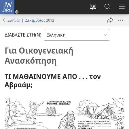
JW.ORG
Σύνδεση
(ανοίγει
Αλλαγή
Αναζήτησ
ΕΜ
νέο
γλώσσας
στο
ΜΕ
Ξύπνα! | Δεκέμβριος 2012
παράθυρο)
ιστότοπου
JW.ORG
ΔΙΑΒΑΣΤΕ ΣΤΗ(Ν)
Για Οικογενειακή
Ανασκόπηση
ΤΙ ΜΑΘΑΙΝΟΥΜΕ ΑΠΟ . . . τον
Αβραάμ;