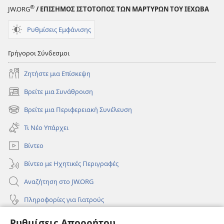
®
JW.ORG
/ ΕΠΙΣΗΜΟΣ ΙΣΤΟΤΟΠΟΣ ΤΩΝ ΜΑΡΤΥΡΩΝ ΤΟΥ ΙΕΧΩΒΑ
Ρυθμίσεις Εμφάνισης
Γρήγοροι Σύνδεσμοι
Ζητήστε μια Επίσκεψη
Βρείτε μια Συνάθροιση
(ανοίγει
νέο
Βρείτε μια Περιφερειακή Συνέλευση
(ανοίγει
παράθυρο)
νέο
Τι Νέο Υπάρχει
παράθυρο)
Βίντεο
Βίντεο με Ηχητικές Περιγραφές
Αναζήτηση στο JW.ORG
Πληροφορίες για Γιατρούς
Πληροφορίες για Επίσημους Φορείς και ΜΜΕ
Ρυθμίσεις Απορρήτου