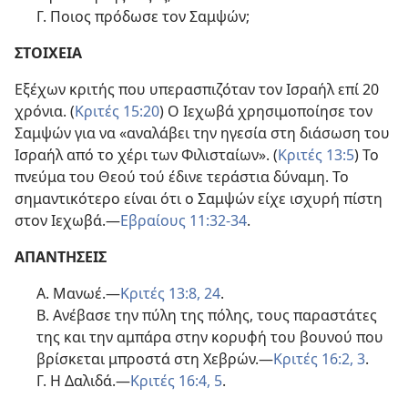
Γ. Ποιος πρόδωσε τον Σαμψών;
ΣΤΟΙΧΕΙΑ
Εξέχων κριτής που υπερασπιζόταν τον Ισραήλ επί 20
χρόνια. (
Κριτές 15:20
) Ο Ιεχωβά χρησιμοποίησε τον
Σαμψών για να «αναλάβει την ηγεσία στη διάσωση του
Ισραήλ από το χέρι των Φιλισταίων». (
Κριτές 13:5
) Το
πνεύμα του Θεού τού έδινε τεράστια δύναμη. Το
σημαντικότερο είναι ότι ο Σαμψών είχε ισχυρή πίστη
στον Ιεχωβά.​—
Εβραίους 11:32‐34
.
ΑΠΑΝΤΗΣΕΙΣ
Α. Μανωέ.​—
Κριτές 13:8,
24
.
Β. Ανέβασε την πύλη της πόλης, τους παραστάτες
της και την αμπάρα στην κορυφή του βουνού που
βρίσκεται μπροστά στη Χεβρών.​—
Κριτές 16:2, 3
.
Γ. Η Δαλιδά.​—
Κριτές 16:4, 5
.