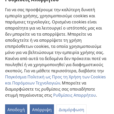
Βοήθεια
Για να σας προσφέρουμε την καλύτερη δυνατή
εμπειρία χρήσης, χρησιμοποιούμε cookies και
Συνεισφορές
(ανοίγει
παρόμοιες τεχνολογίες. Ορισμένα cookies είναι
νέο
απαραίτητα για να λειτουργεί ο ιστότοπός μας και
παράθυρο)
ΔΙΑΔΙΚΤΥΑΚΗ ΒΙΒΛΙΟΘΗΚΗ της Σκοπιάς™
δεν μπορείτε να τα απορρίψετε. Μπορείτε να
(ανοίγει
αποδεχτείτε ή να απορρίψετε τη χρήση
νέο
®
JW Hub
παράθυρο)
επιπρόσθετων cookies, τα οποία χρησιμοποιούμε
(ανοίγει
νέο
μόνο για να βελτιώσουμε την εμπειρία χρήσης σας.
®
JW Library
παράθυρο)
Κανένα από αυτά τα δεδομένα δεν πρόκειται ποτέ να
πουληθεί ή να χρησιμοποιηθεί για διαφημιστικούς
Βιβλιοθήκη της Σκοπιάς
σκοπούς. Για να μάθετε περισσότερα, διαβάστε την
Παγκόσμια Πολιτική ως Προς τη Χρήση των Cookies
και Παρόμοιων Τεχνολογιών
. Μπορείτε να
διαμορφώσετε τις ρυθμίσεις σας οποιαδήποτε
Copyright
© 2026 Watch Tower Bible and Tract Society of Pennsylvania.
στιγμή πηγαίνοντας στις
Ρυθμίσεις Απορρήτου
.
Π
ΟΡΟΙ ΧΡΗΣΗΣ
|
ΠΟΛΙΤΙΚΗ ΑΠΟΡΡΗΤΟΥ
|
ΡΥΘΜΙΣΕΙΣ ΑΠΟΡΡΗΤΟΥ
Πί
Αποδοχή
Απόρριψη
Διαμόρφωση
Π