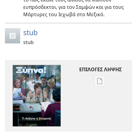
ευπρόσδεκτοι, για τον Σαμψών και για τους
Μάρτυρες του Ιεχωβά στο Μεξικό.
stub
stub
ΕΠΙΛΟΓΕΣ ΛΗΨΗΣ
Επιλογές
λήψης
εκδόσεων
ΞΥΠΝΑ!
Τι
Απέγινε
η
Υπομονή;