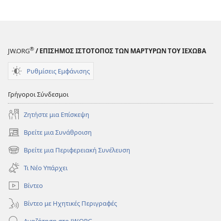
®
JW.ORG
/ ΕΠΙΣΗΜΟΣ ΙΣΤΟΤΟΠΟΣ ΤΩΝ ΜΑΡΤΥΡΩΝ ΤΟΥ ΙΕΧΩΒΑ
Ρυθμίσεις Εμφάνισης
Γρήγοροι Σύνδεσμοι
Ζητήστε μια Επίσκεψη
Βρείτε μια Συνάθροιση
(ανοίγει
νέο
Βρείτε μια Περιφερειακή Συνέλευση
(ανοίγει
παράθυρο)
νέο
Τι Νέο Υπάρχει
παράθυρο)
Βίντεο
Βίντεο με Ηχητικές Περιγραφές
Αναζήτηση στο JW.ORG