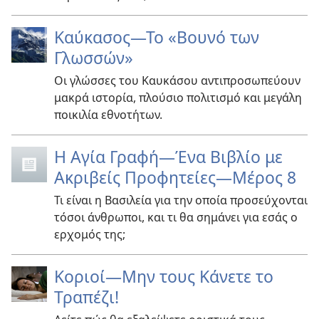
Καύκασος—Το «Βουνό των
Γλωσσών»
Οι γλώσσες του Καυκάσου αντιπροσωπεύουν
μακρά ιστορία, πλούσιο πολιτισμό και μεγάλη
ποικιλία εθνοτήτων.
Η Αγία Γραφή—Ένα Βιβλίο με
Ακριβείς Προφητείες—Μέρος 8
Τι είναι η Βασιλεία για την οποία προσεύχονται
τόσοι άνθρωποι, και τι θα σημάνει για εσάς ο
ερχομός της;
Κοριοί—Μην τους Κάνετε το
Τραπέζι!