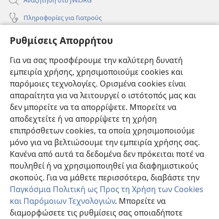
Πληροφορίες για Γιατρούς
Πληροφορίες για Επίσημους Φορείς και ΜΜΕ
Ρυθμίσεις Απορρήτου
Βοήθεια
Για να σας προσφέρουμε την καλύτερη δυνατή
εμπειρία χρήσης, χρησιμοποιούμε cookies και
Συνεισφορές
(ανοίγει
παρόμοιες τεχνολογίες. Ορισμένα cookies είναι
νέο
απαραίτητα για να λειτουργεί ο ιστότοπός μας και
παράθυρο)
ΔΙΑΔΙΚΤΥΑΚΗ ΒΙΒΛΙΟΘΗΚΗ της Σκοπιάς™
δεν μπορείτε να τα απορρίψετε. Μπορείτε να
(ανοίγει
αποδεχτείτε ή να απορρίψετε τη χρήση
νέο
®
JW Hub
παράθυρο)
επιπρόσθετων cookies, τα οποία χρησιμοποιούμε
(ανοίγει
νέο
μόνο για να βελτιώσουμε την εμπειρία χρήσης σας.
®
JW Library
παράθυρο)
Κανένα από αυτά τα δεδομένα δεν πρόκειται ποτέ να
πουληθεί ή να χρησιμοποιηθεί για διαφημιστικούς
Βιβλιοθήκη της Σκοπιάς
σκοπούς. Για να μάθετε περισσότερα, διαβάστε την
Παγκόσμια Πολιτική ως Προς τη Χρήση των Cookies
και Παρόμοιων Τεχνολογιών
. Μπορείτε να
διαμορφώσετε τις ρυθμίσεις σας οποιαδήποτε