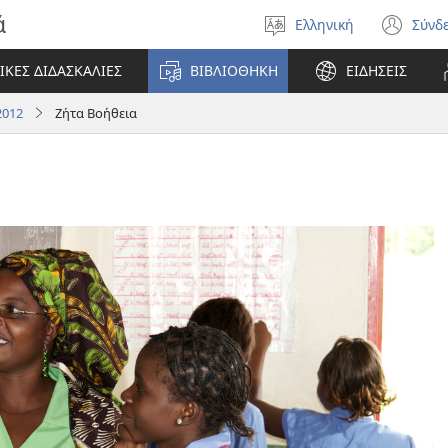
ά
Ελληνική
Σύνδ
Επιλέξτε
(αν
γλώσσα
νέο
ΙΚΕΣ ΔΙΔΑΣΚΑΛΙΕΣ
ΒΙΒΛΙΟΘΗΚΗ
ΕΙΔΗΣΕΙΣ
πα
2012
Ζήτα Βοήθεια