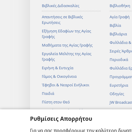
Βιβλικές Διδασκαλίες
Βιβλιοθήκη
Απαντήσεις σε Βιβλικές
Αγία Γραφή
Ερωτήσεις
Βιβλία
Εξήγηση Εδαφίων της Αγίας
Βιβλιάρια
Γραφής
Φυλλάδια &
Μαθήματα της Αγίας Γραφής
Σειρές Άρθρ
Εργαλεία Μελέτης της Αγίας
Γραφής
Περιοδικά
Ειρήνη & Ευτυχία
Φυλλάδια Ε
Γάμος & Οικογένεια
Προγράμμα
Έφηβοι & Νεαροί Ενήλικοι
Ευρετήρια
Παιδιά
Οδηγίες
Πίστη στον Θεό
JW Broadcas
Επιστήμη & Αγία Γραφή
Βίντεο
Ρυθμίσεις Απορρήτου
Ιστορία & Αγία Γραφή
Μουσική
Ηχητικά Δρ
Για να σας προσφέρουμε την καλύτερη δυνατή