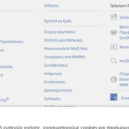
Ειδήσεις
Γρήγοροι 
Ζητή
Σχετικά με Εμάς
Βρείτ
Συχνές Ερωτήσεις
Περι
(ανοίγει
Συνέ
Ζητήστε μια Επίσκεψη
νέο
 Προσκλήσεις
παράθυρο
Βίντε
Επικοινωνήστε Μαζί Μας
ων
Ξεναγήσεις στα Μπέθελ
Αναζ
Συναθροίσεις
ργασίας
Ανάμνηση
Πληρ
τα
Επίσ
Συνελεύσεις
ΜΜΕ
Δραστηριότητες
Συν
Εμπειρίες
®
ting
(ανοίγει
νέο
Σε Όλο τον Κόσμο
παράθυρο
ΔΙΑ
ΒΙΒ
(ανοίγει
Σκο
άματα
νέο
 εμπειρία χρήσης, χρησιμοποιούμε cookies και παρόμοιες 