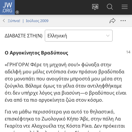
JW.ORG
Σύνδεση
(ανοίγει
Αλλαγή
Αναζήτησ
ΕΜ
νέο
γλώσσας
στο
ΜΕ
Ξύπνα! | Ιούλιος 2009
παράθυρο)
ιστότοπου
JW.ORG
ΔΙΑΒΑΣΤΕ ΣΤΗ(Ν)
Ο Αργοκίνητος Βραδύπους
«ΓΡΗΓΟΡΑ! Φέρε τη μηχανή σου!» φώναξα στην
αδελφή μου μόλις εντόπισα έναν πράσινο βραδύποδα
στο μονοπάτι που ανοιγόταν μπροστά μου μέσα στη
ζούγκλα. Βάλαμε όμως τα γέλια όταν αντιληφθήκαμε
ότι δεν υπήρχε λόγος για βιασύνη​—ο βραδύπους είναι
ένα από τα πιο αργοκίνητα ζώα στον κόσμο.
Για να μάθω περισσότερα για αυτό το θηλαστικό,
επισκέφτηκα το Ζωολογικό Κήπο Άβε, στην πόλη Λα
Γκαρίτα ντε Αλαχουέλα της Κόστα Ρίκα. Δεν πρόκειται