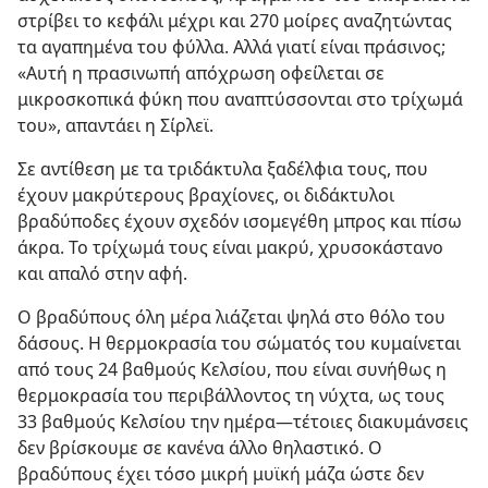
στρίβει το κεφάλι μέχρι και 270 μοίρες αναζητώντας
τα αγαπημένα του φύλλα. Αλλά γιατί είναι πράσινος;
«Αυτή η πρασινωπή απόχρωση οφείλεται σε
μικροσκοπικά φύκη που αναπτύσσονται στο τρίχωμά
του», απαντάει η Σίρλεϊ.
Σε αντίθεση με τα τριδάκτυλα ξαδέλφια τους, που
έχουν μακρύτερους βραχίονες, οι διδάκτυλοι
βραδύποδες έχουν σχεδόν ισομεγέθη μπρος και πίσω
άκρα. Το τρίχωμά τους είναι μακρύ, χρυσοκάστανο
και απαλό στην αφή.
Ο βραδύπους όλη μέρα λιάζεται ψηλά στο θόλο του
δάσους. Η θερμοκρασία του σώματός του κυμαίνεται
από τους 24 βαθμούς Κελσίου, που είναι συνήθως η
θερμοκρασία του περιβάλλοντος τη νύχτα, ως τους
33 βαθμούς Κελσίου την ημέρα​—τέτοιες διακυμάνσεις
δεν βρίσκουμε σε κανένα άλλο θηλαστικό. Ο
βραδύπους έχει τόσο μικρή μυϊκή μάζα ώστε δεν