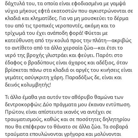
δάχτυλά του, τα οποία είναι εφοδιασμένα με γαμψά
νύχια μήκους εφτά εκατοστών που αγκιστρώνονται σε
κλαδιά και κληματίδες. Για να μη μουσκεύει το δέρμα
του από τις τροπικές νεροποντές, ακόμη και το
τρίχωμά του έχει ανάποδη φορά! Φύεται με
κατεύθυνση από την κοιλιά προς την πλάτη​—ακριβώς
το αντίθετο από τα άλλα χερσαία ζώα—​και έτσι το
νερό της βροχής γλιστράει και φεύγει. Παρότι στο
έδαφος ο βραδύπους είναι άχαρος και αδέξιος, όταν
βρίσκεται πάνω στα κλαδιά οι αργές του κινήσεις είναι
γεμάτες ασύγκριτη χάρη. Παραδόξως δε, είναι και
δεινός κολυμβητής!
Τι άλλο έμαθα για αυτόν τον αθόρυβο θαμώνα των
δεντροκορφών; Δύο πράγματα μου έκαναν εντύπωση.
Πρώτον, είναι απίστευτα ικανός να αντέχει σε
τραυματισμούς, καθώς και σε ποσότητες δηλητηρίου
που θα επέφεραν το θάνατο σε άλλα ζώα. Τα σοβαρά
τραύματα επουλώνονται γρήγορα και μολύνονται