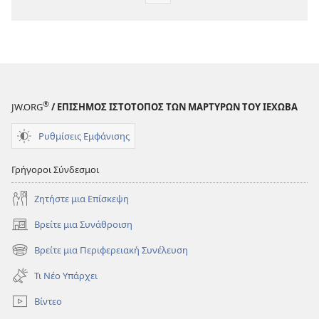
λήψης
εκδόσεων
ΞΥΠΝΑ!
Ιούλιος 2009
®
JW.ORG
/ ΕΠΙΣΗΜΟΣ ΙΣΤΟΤΟΠΟΣ ΤΩΝ ΜΑΡΤΥΡΩΝ ΤΟΥ ΙΕΧΩΒΑ
Ρυθμίσεις Εμφάνισης
Γρήγοροι Σύνδεσμοι
Ζητήστε μια Επίσκεψη
Βρείτε μια Συνάθροιση
(ανοίγει
νέο
Βρείτε μια Περιφερειακή Συνέλευση
(ανοίγει
παράθυρο)
νέο
Τι Νέο Υπάρχει
παράθυρο)
Βίντεο