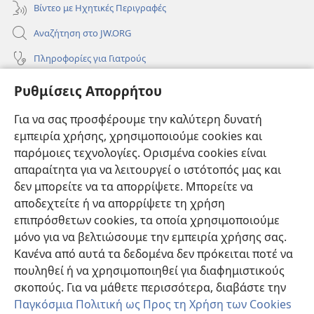
Βίντεο με Ηχητικές Περιγραφές
Αναζήτηση στο JW.ORG
Πληροφορίες για Γιατρούς
Πληροφορίες για Επίσημους Φορείς και ΜΜΕ
Ρυθμίσεις Απορρήτου
Βοήθεια
Για να σας προσφέρουμε την καλύτερη δυνατή
εμπειρία χρήσης, χρησιμοποιούμε cookies και
Συνεισφορές
(ανοίγει
παρόμοιες τεχνολογίες. Ορισμένα cookies είναι
νέο
απαραίτητα για να λειτουργεί ο ιστότοπός μας και
παράθυρο)
ΔΙΑΔΙΚΤΥΑΚΗ ΒΙΒΛΙΟΘΗΚΗ της Σκοπιάς™
δεν μπορείτε να τα απορρίψετε. Μπορείτε να
(ανοίγει
αποδεχτείτε ή να απορρίψετε τη χρήση
νέο
®
JW Hub
παράθυρο)
επιπρόσθετων cookies, τα οποία χρησιμοποιούμε
(ανοίγει
νέο
μόνο για να βελτιώσουμε την εμπειρία χρήσης σας.
®
JW Library
παράθυρο)
Κανένα από αυτά τα δεδομένα δεν πρόκειται ποτέ να
πουληθεί ή να χρησιμοποιηθεί για διαφημιστικούς
Βιβλιοθήκη της Σκοπιάς
σκοπούς. Για να μάθετε περισσότερα, διαβάστε την
Παγκόσμια Πολιτική ως Προς τη Χρήση των Cookies