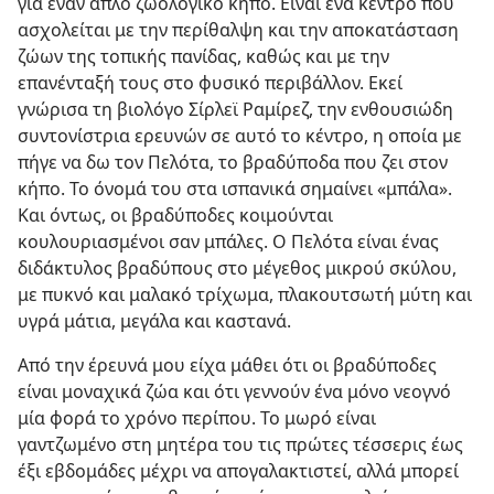
για έναν απλό ζωολογικό κήπο. Είναι ένα κέντρο που
ασχολείται με την περίθαλψη και την αποκατάσταση
ζώων της τοπικής πανίδας, καθώς και με την
επανένταξή τους στο φυσικό περιβάλλον. Εκεί
γνώρισα τη βιολόγο Σίρλεϊ Ραμίρεζ, την ενθουσιώδη
συντονίστρια ερευνών σε αυτό το κέντρο, η οποία με
πήγε να δω τον Πελότα, το βραδύποδα που ζει στον
κήπο. Το όνομά του στα ισπανικά σημαίνει «μπάλα».
Και όντως, οι βραδύποδες κοιμούνται
κουλουριασμένοι σαν μπάλες. Ο Πελότα είναι ένας
διδάκτυλος βραδύπους στο μέγεθος μικρού σκύλου,
με πυκνό και μαλακό τρίχωμα, πλακουτσωτή μύτη και
υγρά μάτια, μεγάλα και καστανά.
Από την έρευνά μου είχα μάθει ότι οι βραδύποδες
είναι μοναχικά ζώα και ότι γεννούν ένα μόνο νεογνό
μία φορά το χρόνο περίπου. Το μωρό είναι
γαντζωμένο στη μητέρα του τις πρώτες τέσσερις έως
έξι εβδομάδες μέχρι να απογαλακτιστεί, αλλά μπορεί