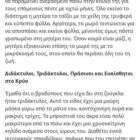
να παραμείνει ανεβασμένο πάνω στην κοιλιά της για
τους επόμενους πέντε με οχτώ μήνες. Όλο εκείνο το
διάστημα η μητέρα το ταΐζει με τα χείλη της τρυφερά
και εύπεπτα φύλλα. Αργότερα, το μωρό τεντώνεται για
να αποσπάσει και εκείνο φύλλα, μένοντας όμως πάντα
γραπωμένο στη μητέρα του. Όσον καιρό είναι μαζί, η
μητέρα εξοικειώνει επίσης το μωρό της με το
μικρόκοσμό τους, στον οποίο θα περάσει όλη του τη
ζωή.
Διδάκτυλοι, Τριδάκτυλοι, Πράσινοι και Ευαίσθητοι
στο Κρύο
Έμαθα ότι ο βραδύπους που είχα δει στη ζούγκλα
ήταν τριδάκτυλος. Αυτό το είδος έχει μια μαύρη
μάσκα γύρω από τα μάτια του, κοντόχοντρη ουρά και
μακριές τρίχες. Τα μπροστινά του άκρα είναι πολύ
μακρύτερα από τα πίσω και έχει μια χρυσοκίτρινη
κηλίδα ανάμεσα στους ώμους του. Διαθέτει εννιά
αυχενικούς σπονδύλους, πράγμα που του επιτρέπει να