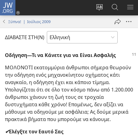
JW.ORG
Σύνδεση
(ανοίγει
Αλλαγή
Αναζήτησ
ΕΜ
νέο
γλώσσας
στο
ΜΕ
Ξύπνα! | Ιούλιος 2009
παράθυρο)
ιστότοπου
JW.ORG
ΔΙΑΒΑΣΤΕ ΣΤΗ(Ν)
Οδήγηση​—Τι να Κάνετε για να Είναι Ασφαλής
ΜΟΛΟΝΟΤΙ εκατομμύρια άνθρωποι σήμερα θεωρούν
την οδήγηση ενός μηχανοκίνητου οχήματος κάτι
αναγκαίο, η οδήγηση έχει και κάποιο τίμημα.
Υπολογίζεται ότι σε όλο τον κόσμο πάνω από 1.200.000
άνθρωποι χάνουν τη ζωή τους σε τροχαία
δυστυχήματα κάθε χρόνο! Επομένως, δεν αξίζει να
μάθουμε να οδηγούμε με ασφάλεια; Ας δούμε μερικά
πρακτικά βήματα που μπορούμε να κάνουμε.
✔
Ελέγξτε τον Εαυτό Σας