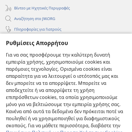
Βίντεο με Ηχητικές Περιγραφές
Αναζήτηση στο JW.ORG
Πληροφορίες για Γιατρούς
Πληροφορίες για Επίσημους Φορείς και ΜΜΕ
Ρυθμίσεις Απορρήτου
Βοήθεια
Για να σας προσφέρουμε την καλύτερη δυνατή
εμπειρία χρήσης, χρησιμοποιούμε cookies και
Συνεισφορές
(ανοίγει
παρόμοιες τεχνολογίες. Ορισμένα cookies είναι
νέο
απαραίτητα για να λειτουργεί ο ιστότοπός μας και
παράθυρο)
ΔΙΑΔΙΚΤΥΑΚΗ ΒΙΒΛΙΟΘΗΚΗ της Σκοπιάς™
δεν μπορείτε να τα απορρίψετε. Μπορείτε να
(ανοίγει
αποδεχτείτε ή να απορρίψετε τη χρήση
νέο
®
JW Hub
παράθυρο)
επιπρόσθετων cookies, τα οποία χρησιμοποιούμε
(ανοίγει
νέο
μόνο για να βελτιώσουμε την εμπειρία χρήσης σας.
®
JW Library
παράθυρο)
Κανένα από αυτά τα δεδομένα δεν πρόκειται ποτέ να
πουληθεί ή να χρησιμοποιηθεί για διαφημιστικούς
Βιβλιοθήκη της Σκοπιάς
σκοπούς. Για να μάθετε περισσότερα, διαβάστε την