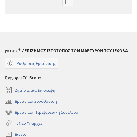
Επιλογές
λήψης
εκδόσεων
ΞΥΠΝΑ!
Ιούλιος 2009
®
JW.ORG
/ ΕΠΙΣΗΜΟΣ ΙΣΤΟΤΟΠΟΣ ΤΩΝ ΜΑΡΤΥΡΩΝ ΤΟΥ ΙΕΧΩΒΑ
Ρυθμίσεις Εμφάνισης
Γρήγοροι Σύνδεσμοι
Ζητήστε μια Επίσκεψη
Βρείτε μια Συνάθροιση
(ανοίγει
νέο
Βρείτε μια Περιφερειακή Συνέλευση
(ανοίγει
παράθυρο)
νέο
Τι Νέο Υπάρχει
παράθυρο)
Βίντεο