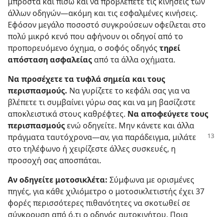
μπροστά και πίσω και να προβλέπετε τις κινήσεις των
άλλων οδηγών​—ακόμη και τις εσφαλμένες κινήσεις.
Εφόσον μεγάλο ποσοστό συγκρούσεων οφείλεται στο
πολύ μικρό κενό που αφήνουν οι οδηγοί από το
προπορευόμενο όχημα, ο σοφός οδηγός
τηρεί
απόσταση ασφαλείας
από τα άλλα οχήματα.
Να προσέχετε τα τυφλά σημεία και τους
περισπασμούς.
Να γυρίζετε το κεφάλι σας για να
βλέπετε τι συμβαίνει γύρω σας και να μη βασίζεστε
αποκλειστικά στους καθρέφτες.
Να αποφεύγετε τους
περισπασμούς
ενώ οδηγείτε. Μην κάνετε και άλλα
πράγματα ταυτόχρονα​
—αν, για παράδειγμα, μιλάτε
στο τηλέφωνο ή χειρίζεστε άλλες συσκευές, η
προσοχή σας αποσπάται.
Αν οδηγείτε μοτοσικλέτα:
Σύμφωνα με ορισμένες
πηγές, για κάθε χιλιόμετρο ο μοτοσικλετιστής έχει 37
φορές περισσότερες πιθανότητες να σκοτωθεί σε
σύγκρουση από ό,τι ο οδηγός αυτοκινήτου. Ποια