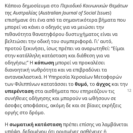
Κάποιο δημοσίευμα στο
Περιοδικό Κοινωνικών Θεμάτων
της Αυστραλίας
(
Australian Journal of Social Issues
)
επισήμανε ότι ένα από τα σημαντικότερα βήματα που
μπορεί να κάνει ο οδηγός για να μειώσει την
πιθανότητα θανατηφόρου δυστυχήματος είναι να
βελτιώσει την οδική του συμπεριφορά. Γι’ αυτό,
προτού ξεκινήσει, ίσως πρέπει να αναρωτηθεί: “Είμαι
στην κατάλληλη κατάσταση και διάθεση για να
οδηγήσω;” Η
κόπωση
μπορεί να προκαλέσει
διανοητική νωθρότητα και να επιβραδύνει τα
αντανακλαστικά. Η Υπηρεσία Χερσαίων Μεταφορών
των Φιλιππίνων κατατάσσει το
θυμό,
το
άγχος
και την
υπερένταση
στα αισθήματα που επηρεάζουν
τις
συνήθειες οδήγησης και μπορούν να ωθήσουν σε
άσοφες αποφάσεις, ακόμη δε και σε βίαιες εκρήξεις
οργής στο δρόμο.
Η
σωματική κατάσταση
πρέπει επίσης να λαμβάνεται
υπόψη, δεδομένου ότι ορισμένες ασθένειες ή