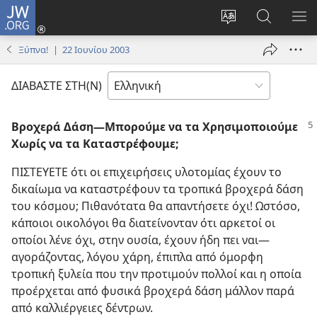
JW.ORG
Σύνδεση
(ανοίγει
Αλλαγή
Αναζήτησ
ΕΜ
νέο
γλώσσας
στο
ΜΕ
Ξύπνα! | 22 Ιουνίου 2003
παράθυρο)
ιστότοπου
JW.ORG
ΔΙΑΒΑΣΤΕ ΣΤΗ(Ν)
Βροχερά Δάση​—Μπορούμε να τα Χρησιμοποιούμε
Χωρίς να τα Καταστρέφουμε;
ΠΙΣΤΕΥΕΤΕ ότι οι επιχειρήσεις υλοτομίας έχουν το
δικαίωμα να καταστρέφουν τα τροπικά βροχερά δάση
του κόσμου; Πιθανότατα θα απαντήσετε όχι! Ωστόσο,
κάποιοι οικολόγοι θα διατείνονταν ότι αρκετοί οι
οποίοι λένε όχι, στην ουσία, έχουν ήδη πει ναι​—
αγοράζοντας, λόγου χάρη, έπιπλα από όμορφη
τροπική ξυλεία που την προτιμούν πολλοί και η οποία
προέρχεται από φυσικά βροχερά δάση μάλλον παρά
από καλλιέργειες δέντρων.