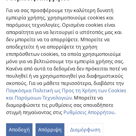
Βοήθεια
Για να σας προσφέρουμε την καλύτερη δυνατή
εμπειρία χρήσης, χρησιμοποιούμε cookies και
Συνεισφορές
(ανοίγει
παρόμοιες τεχνολογίες. Ορισμένα cookies είναι
νέο
απαραίτητα για να λειτουργεί ο ιστότοπός μας και
παράθυρο)
ΔΙΑΔΙΚΤΥΑΚΗ ΒΙΒΛΙΟΘΗΚΗ της Σκοπιάς™
δεν μπορείτε να τα απορρίψετε. Μπορείτε να
(ανοίγει
αποδεχτείτε ή να απορρίψετε τη χρήση
νέο
®
JW Hub
παράθυρο)
επιπρόσθετων cookies, τα οποία χρησιμοποιούμε
(ανοίγει
νέο
μόνο για να βελτιώσουμε την εμπειρία χρήσης σας.
®
JW Library
παράθυρο)
Κανένα από αυτά τα δεδομένα δεν πρόκειται ποτέ να
πουληθεί ή να χρησιμοποιηθεί για διαφημιστικούς
Βιβλιοθήκη της Σκοπιάς
σκοπούς. Για να μάθετε περισσότερα, διαβάστε την
Παγκόσμια Πολιτική ως Προς τη Χρήση των Cookies
και Παρόμοιων Τεχνολογιών
. Μπορείτε να
διαμορφώσετε τις ρυθμίσεις σας οποιαδήποτε
Copyright
© 2026 Watch Tower Bible and Tract Society of Pennsylvania.
στιγμή πηγαίνοντας στις
Ρυθμίσεις Απορρήτου
.
Π
ΟΡΟΙ ΧΡΗΣΗΣ
|
ΠΟΛΙΤΙΚΗ ΑΠΟΡΡΗΤΟΥ
|
ΡΥΘΜΙΣΕΙΣ ΑΠΟΡΡΗΤΟΥ
Πί
Αποδοχή
Απόρριψη
Διαμόρφωση
Π