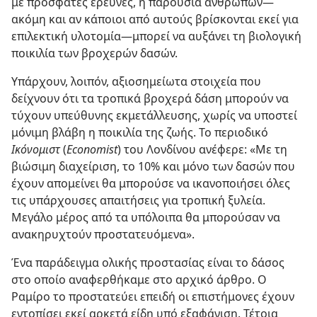
με πρόσφατες έρευνες, η παρουσία ανθρώπων​—
ακόμη και αν κάποιοι από αυτούς βρίσκονται εκεί για
επιλεκτική υλοτομία—​μπορεί να αυξάνει τη βιολογική
ποικιλία των βροχερών δασών.
Υπάρχουν, λοιπόν, αξιοσημείωτα στοιχεία που
δείχνουν ότι τα τροπικά βροχερά δάση μπορούν να
τύχουν υπεύθυνης εκμετάλλευσης, χωρίς να υποστεί
μόνιμη βλάβη η ποικιλία της ζωής. Το περιοδικό
Ικόνομιστ
(
Economist
) του Λονδίνου ανέφερε: «Με τη
βιώσιμη διαχείριση, το 10% και μόνο των δασών που
έχουν απομείνει θα μπορούσε να ικανοποιήσει όλες
τις υπάρχουσες απαιτήσεις για τροπική ξυλεία.
Μεγάλο μέρος από τα υπόλοιπα θα μπορούσαν να
ανακηρυχτούν προστατευόμενα».
Ένα παράδειγμα ολικής προστασίας είναι το δάσος
στο οποίο αναφερθήκαμε στο αρχικό άρθρο. Ο
Ραμίρο το προστατεύει επειδή οι επιστήμονες έχουν
εντοπίσει εκεί αρκετά είδη υπό εξαφάνιση. Τέτοια