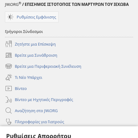
®
JW.ORG
/ ΕΠΙΣΗΜΟΣ ΙΣΤΟΤΟΠΟΣ ΤΩΝ ΜΑΡΤΥΡΩΝ ΤΟΥ ΙΕΧΩΒΑ
Ρυθμίσεις Εμφάνισης
Γρήγοροι Σύνδεσμοι
Ζητήστε μια Επίσκεψη
Βρείτε μια Συνάθροιση
(ανοίγει
νέο
Βρείτε μια Περιφερειακή Συνέλευση
(ανοίγει
παράθυρο)
νέο
Τι Νέο Υπάρχει
παράθυρο)
Βίντεο
Βίντεο με Ηχητικές Περιγραφές
Αναζήτηση στο JW.ORG
Πληροφορίες για Γιατρούς
Πληροφορίες για Επίσημους Φορείς και ΜΜΕ
Ρυθμίσεις Απορρήτου