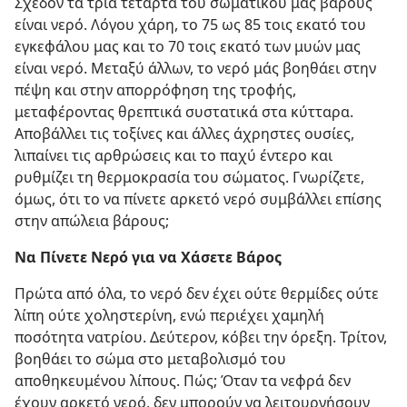
Σχεδόν τα τρία τέταρτα του σωματικού μας βάρους
είναι νερό. Λόγου χάρη, το 75 ως 85 τοις εκατό του
εγκεφάλου μας και το 70 τοις εκατό των μυών μας
είναι νερό. Μεταξύ άλλων, το νερό μάς βοηθάει στην
πέψη και στην απορρόφηση της τροφής,
μεταφέροντας θρεπτικά συστατικά στα κύτταρα.
Αποβάλλει τις τοξίνες και άλλες άχρηστες ουσίες,
λιπαίνει τις αρθρώσεις και το παχύ έντερο και
ρυθμίζει τη θερμοκρασία του σώματος. Γνωρίζετε,
όμως, ότι το να πίνετε αρκετό νερό συμβάλλει επίσης
στην απώλεια βάρους;
Να Πίνετε Νερό για να Χάσετε Βάρος
Πρώτα από όλα, το νερό δεν έχει ούτε θερμίδες ούτε
λίπη ούτε χοληστερίνη, ενώ περιέχει χαμηλή
ποσότητα νατρίου. Δεύτερον, κόβει την όρεξη. Τρίτον,
βοηθάει το σώμα στο μεταβολισμό του
αποθηκευμένου λίπους. Πώς; Όταν τα νεφρά δεν
έχουν αρκετό νερό, δεν μπορούν να λειτουργήσουν