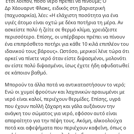
Έτσι λοιπόν, πόσο νερό πρέπει να πίνουμε; Ο
Δρ Χάουαρντ Φλακς, ειδικός στη βαριατρική
(παχυσαρκία), λέει: «Η ελάχιστη ποσότητα για ένα
υγιές άτομο είναι οχτώ με δέκα ποτήρια τη μέρα. Αν
ασκείστε πολύ ή ζείτε σε θερμό κλίμα, χρειάζεστε
περισσότερο. Επίσης, οι υπέρβαροι πρέπει να πίνουν
ένα επιπρόσθετο ποτήρι για κάθε 10 κιλά επιπλέον του
ιδανικού τους βάρους». Ωστόσο, μερικοί λένε τώρα ότι
αρκεί να πίνετε νερό όταν είστε διψασμένοι, μολονότι
αν είστε πολύ διψασμένοι, ίσως έχετε ήδη αφυδατωθεί
σε κάποιον βαθμό.
Μπορούν τα άλλα ποτά να αντικαταστήσουν το νερό;
Ενώ οι χυμοί φρούτων και λαχανικών αραιωμένοι με
νερό είναι καλοί, περιέχουν θερμίδες. Επίσης, υγρά
που έχουν πολλή ζάχαρη και γάλα αυξάνουν την
ανάγκη του σώματος για νερό, εφόσον αυτό είναι
απαραίτητο για την πέψη τους. Ακόμη, αλκοολούχα
ποτά και αφεψήματα που περιέχουν καφεΐνη, όπως ο