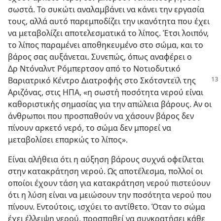
σωστά. Το συκώτι αναλαμβάνει να κάνει την εργασία
τους, αλλά αυτό παρεμποδίζει την ικανότητα που έχει
να μεταβολίζει αποτελεσματικά το λίπος. Έτσι λοιπόν,
το λίπος παραμένει αποθηκευμένο στο σώμα, και το
βάρος σας αυξάνεται. Συνεπώς, όπως αναφέρει ο
Δρ Ντόναλντ Ρόμπερτσον από το Νοτιοδυτικό
Βαριατρικό Κέντρο Διατροφής στο
Σκότσντεϊλ της
Αριζόνας, στις ΗΠΑ, «η σωστή ποσότητα νερού είναι
καθοριστικής σημασίας για την απώλεια βάρους. Αν οι
άνθρωποι που προσπαθούν να χάσουν βάρος δεν
πίνουν αρκετό νερό, το σώμα δεν μπορεί να
μεταβολίσει επαρκώς το λίπος».
Είναι αλήθεια ότι η αύξηση βάρους συχνά οφείλεται
στην κατακράτηση νερού. Ως αποτέλεσμα, πολλοί οι
οποίοι έχουν τάση για κατακράτηση νερού πιστεύουν
ότι η λύση είναι να μειώσουν την ποσότητα νερού που
πίνουν. Εντούτοις, ισχύει το αντίθετο. Όταν το σώμα
έχει έλλειψη νερού, προσπαθεί να συγκρατήσει κάθε