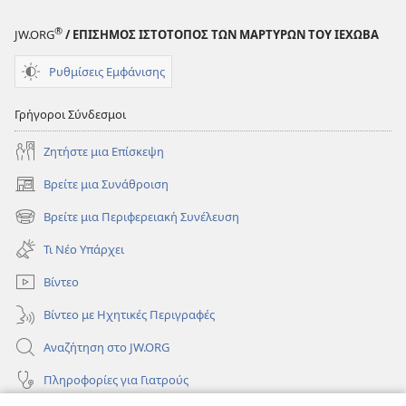
2003
®
JW.ORG
/ ΕΠΙΣΗΜΟΣ ΙΣΤΟΤΟΠΟΣ ΤΩΝ ΜΑΡΤΥΡΩΝ ΤΟΥ ΙΕΧΩΒΑ
Ρυθμίσεις Εμφάνισης
Γρήγοροι Σύνδεσμοι
Ζητήστε μια Επίσκεψη
Βρείτε μια Συνάθροιση
(ανοίγει
νέο
Βρείτε μια Περιφερειακή Συνέλευση
(ανοίγει
παράθυρο)
νέο
Τι Νέο Υπάρχει
παράθυρο)
Βίντεο
Βίντεο με Ηχητικές Περιγραφές
Αναζήτηση στο JW.ORG
Πληροφορίες για Γιατρούς