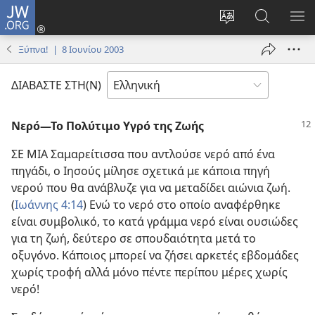
JW.ORG
Σύνδεση
(ανοίγει
Αλλαγή
Αναζήτησ
ΕΜ
νέο
γλώσσας
στο
ΜΕ
Ξύπνα! | 8 Ιουνίου 2003
παράθυρο)
ιστότοπου
JW.ORG
ΔΙΑΒΑΣΤΕ ΣΤΗ(Ν)
Νερό​—Το Πολύτιμο Υγρό της Ζωής
ΣΕ ΜΙΑ Σαμαρείτισσα που αντλούσε νερό από ένα
πηγάδι, ο Ιησούς μίλησε σχετικά με κάποια πηγή
νερού που θα ανάβλυζε για να μεταδίδει αιώνια ζωή.
(
Ιωάννης 4:14
) Ενώ το νερό στο οποίο αναφέρθηκε
είναι συμβολικό, το κατά γράμμα νερό είναι ουσιώδες
για τη ζωή, δεύτερο σε σπουδαιότητα μετά το
οξυγόνο. Κάποιος μπορεί να ζήσει αρκετές εβδομάδες
χωρίς τροφή αλλά μόνο πέντε περίπου μέρες χωρίς
νερό!