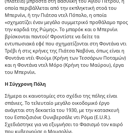
(πλατεία) μπροστά στη Βασιλική του Αγίου Πέτρου, η
οποία περιβάλλεται από την εκπληκτική στοά του
Μπερνίνι, ή την Πιάτσα ντελ Πόπολο, η οποία
«σχηματίζει έναν μεγάλο συμμετρικό προθάλαμο προς
την καρδιά της Ρώμης». Το μπαρόκ και ο Μπερνίνι
βρίσκονται παντού! Φροντίστε να δείτε τα
εντυπωσιακά εφέ που σχηματίζονται στη Φοντάνα ντι
Τρέβι ή στις κρήνες της Πιάτσα Ναβόνα, όπως είναι η
Φοντάνα ντέι Φιούμι (Κρήνη των Τεσσάρων Ποταμών)
και η Φοντάνα ντελ Μόρο (Κρήνη του Μαύρου), έργα
του Μπερνίνι.
Η Σύγχρονη Πόλη
Σήμερα οι καινοτομίες στο σχέδιο της πόλης είναι
σπάνιες. Το τελευταίο μεγάλο οικοδομικό έργο
ανάγεται στη δεκαετία του 1930, με την κατασκευή
του Εσποζισιόνε Ουνιβερσάλε ντι Ρόμα (E.U.R.).
Σχεδιάστηκε για να εξυμνήσει το Φασισμό τον καιρό
που κυβερνούσε ο Μουσολίνι.