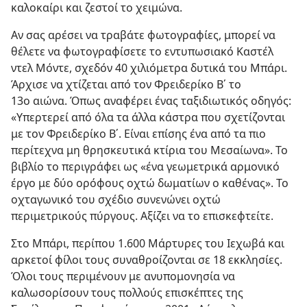
καλοκαίρι και ζεστοί το χειμώνα.
Αν σας αρέσει να τραβάτε φωτογραφίες, μπορεί να
θέλετε να φωτογραφίσετε το εντυπωσιακό Καστέλ
ντελ Μόντε, σχεδόν 40 χιλιόμετρα δυτικά του Μπάρι.
Άρχισε να χτίζεται από τον Φρειδερίκο Β΄ το
13ο αιώνα. Όπως αναφέρει ένας ταξιδιωτικός οδηγός:
«Υπερτερεί από όλα τα άλλα κάστρα που σχετίζονται
με τον Φρειδερίκο Β΄. Είναι επίσης ένα από τα πιο
περίτεχνα μη θρησκευτικά κτίρια του Μεσαίωνα». Το
βιβλίο το περιγράφει ως «ένα γεωμετρικά αρμονικό
έργο με δύο ορόφους οχτώ δωματίων ο καθένας». Το
οχταγωνικό του σχέδιο συνενώνει οχτώ
περιμετρικούς πύργους. Αξίζει να το επισκεφτείτε.
Στο Μπάρι, περίπου 1.600 Μάρτυρες του Ιεχωβά και
αρκετοί φίλοι τους συναθροίζονται σε 18 εκκλησίες.
Όλοι τους περιμένουν με ανυπομονησία να
καλωσορίσουν τους πολλούς επισκέπτες της