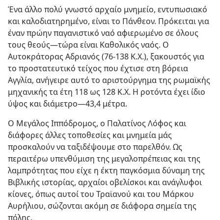
Ένα άλλο πολύ γνωστό αρχαίο μνημείο, εντυπωσιακό
και καλοδιατηρημένο, είναι το Πάνθεον. Πρόκειται για
έναν πρώην παγανιστικό ναό αφιερωμένο σε όλους
τους θεούς​—τώρα είναι Καθολικός ναός. Ο
Αυτοκράτορας Αδριανός (76-138 Κ.Χ.), ξακουστός για
το προστατευτικό τείχος που έχτισε στη βόρεια
Αγγλία, ανήγειρε αυτό το αριστούργημα της ρωμαϊκής
μηχανικής τα έτη 118 ως 128 Κ.Χ. Η ροτόντα έχει ίδιο
ύψος και διάμετρο​—43,4 μέτρα.
Ο Μεγάλος Ιππόδρομος, ο Παλατίνος Λόφος και
διάφορες άλλες τοποθεσίες και μνημεία μάς
προσκαλούν να ταξιδέψουμε στο παρελθόν. Ως
περαιτέρω υπενθύμιση της μεγαλοπρέπειας και της
λαμπρότητας που είχε η έκτη παγκόσμια δύναμη της
Βιβλικής ιστορίας, αρχαίοι οβελίσκοι και ανάγλυφοι
κίονες, όπως αυτοί του Τραϊανού και του Μάρκου
Αυρήλιου, σώζονται ακόμη σε διάφορα σημεία της
πόλης.