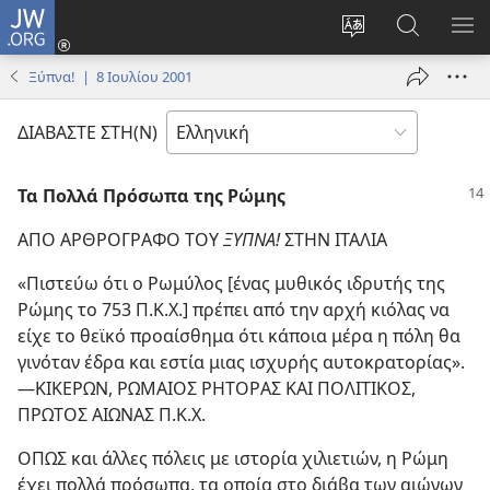
JW.ORG
Σύνδεση
(ανοίγει
Αλλαγή
Αναζήτησ
ΕΜ
νέο
γλώσσας
στο
ΜΕ
Ξύπνα! | 8 Ιουλίου 2001
παράθυρο)
ιστότοπου
JW.ORG
ΔΙΑΒΑΣΤΕ ΣΤΗ(Ν)
Τα Πολλά Πρόσωπα της Ρώμης
ΑΠΟ ΑΡΘΡΟΓΡΑΦΟ ΤΟΥ
ΞΥΠΝΑ!
ΣΤΗΝ ΙΤΑΛΙΑ
«Πιστεύω ότι ο Ρωμύλος [ένας μυθικός ιδρυτής της
Ρώμης το 753 Π.Κ.Χ.] πρέπει από την αρχή κιόλας να
είχε το θεϊκό προαίσθημα ότι κάποια μέρα η πόλη θα
γινόταν έδρα και εστία μιας ισχυρής αυτοκρατορίας».​
—ΚΙΚΕΡΩΝ, ΡΩΜΑΙΟΣ ΡΗΤΟΡΑΣ ΚΑΙ ΠΟΛΙΤΙΚΟΣ,
ΠΡΩΤΟΣ ΑΙΩΝΑΣ Π.Κ.Χ.
ΟΠΩΣ και άλλες πόλεις με ιστορία χιλιετιών, η Ρώμη
έχει πολλά πρόσωπα, τα οποία στο διάβα των αιώνων