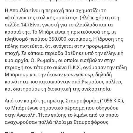
Η Απουλία είναι η περιοχή που σχηματίζει τη
«φτέρνα» της ιταλικής «μπότας». (Βλέπε χάρτη στη
σελίδα 14.) Είναι γνωστή για το ελαιόλαδο και τα
κρασιά της. Το Μπάρι είναι η πρωτεύουσά της, με
πληθυσμό περίπου 350.000 κατοίκους. Η ίδρυση της
πόλης πιστεύεται ότι ανάγεται στην προρωμαϊκή
εποχή. Σε κάποια περίοδο βρέθηκε υπό την ελληνική
κυριαρχία. Οι Ρωμαίοι, οι οποίοι εισέβαλαν στην
περιοχή τον τέταρτο αιώνα Π.Κ.Χ., ονόμασαν την πόλη
Μπάριουμ και την έκαναν
μιουνικίπιουμ,
δηλαδή
κοινότητα που κατοικούνταν από Ρωμαίους πολίτες
και διατηρούσε τη διοικητική της ανεξαρτησία.
Από τον καιρό της πρώτης Σταυροφορίας (1096 Κ.Χ.),
το Μπάρι έγινε σημαντικό πέρασμα που οδηγούσε
στην Ανατολή. Ήταν επίσης το λιμάνι από το οποίο
αναχωρούσαν πολλά πλοία με Σταυροφόρους.