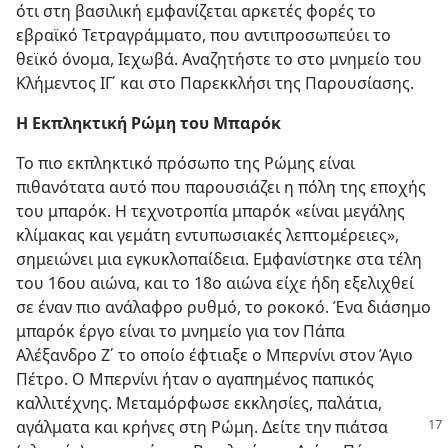
ότι στη βασιλική εμφανίζεται αρκετές φορές το
εβραϊκό Τετραγράμματο, που αντιπροσωπεύει το
θεϊκό όνομα, Ιεχωβά. Αναζητήστε το στο μνημείο του
Κλήμεντος ΙΓ΄ και στο Παρεκκλήσι της Παρουσίασης.
Η Εκπληκτική Ρώμη του Μπαρόκ
Το πιο εκπληκτικό πρόσωπο της Ρώμης είναι
πιθανότατα αυτό που παρουσιάζει η πόλη της εποχής
του μπαρόκ. Η τεχνοτροπία μπαρόκ «είναι μεγάλης
κλίμακας και γεμάτη εντυπωσιακές λεπτομέρειες»,
σημειώνει μια εγκυκλοπαίδεια. Εμφανίστηκε στα τέλη
του 16ου αιώνα, και το 18ο αιώνα είχε ήδη εξελιχθεί
σε έναν πιο ανάλαφρο ρυθμό, το ροκοκό. Ένα διάσημο
μπαρόκ έργο είναι το μνημείο για τον Πάπα
Αλέξανδρο Ζ΄ το οποίο έφτιαξε ο Μπερνίνι στον Άγιο
Πέτρο. Ο Μπερνίνι ήταν ο αγαπημένος παπικός
καλλιτέχνης. Μεταμόρφωσε εκκλησίες, παλάτια,
αγάλματα
και κρήνες στη Ρώμη. Δείτε την πιάτσα