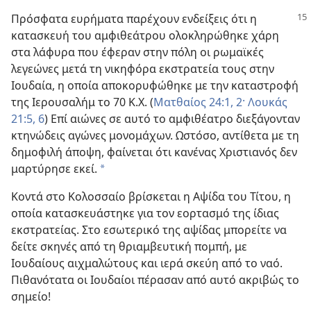
Πρόσφατα ευρήματα παρέχουν ενδείξεις
ότι η
κατασκευή του αμφιθεάτρου ολοκληρώθηκε χάρη
στα λάφυρα που έφεραν στην πόλη οι ρωμαϊκές
λεγεώνες μετά τη νικηφόρα εκστρατεία τους στην
Ιουδαία, η οποία αποκορυφώθηκε με την καταστροφή
της Ιερουσαλήμ το 70 Κ.Χ. (
Ματθαίος 24:1, 2·
Λουκάς
21:5, 6
) Επί αιώνες σε αυτό το αμφιθέατρο διεξάγονταν
κτηνώδεις αγώνες μονομάχων. Ωστόσο, αντίθετα με τη
δημοφιλή άποψη, φαίνεται ότι κανένας Χριστιανός δεν
μαρτύρησε εκεί.
a
Κοντά στο Κολοσσαίο βρίσκεται η Αψίδα του Τίτου, η
οποία κατασκευάστηκε για τον εορτασμό της ίδιας
εκστρατείας. Στο εσωτερικό της αψίδας μπορείτε να
δείτε σκηνές από τη θριαμβευτική πομπή, με
Ιουδαίους αιχμαλώτους και ιερά σκεύη από το ναό.
Πιθανότατα οι Ιουδαίοι πέρασαν από αυτό ακριβώς το
σημείο!