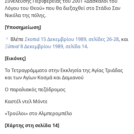
Συνέλευσης Περιφερείας του 2001 «Δάσκαλοι του
Λόγου του Θεού» που θα διεξαχθεί στο Στάδιο Σαν
Νικόλα της πόλης.
[Υποσημείωση]
Βλέπε
Σκοπιά
15 Δεκεμβρίου 1989, σελίδες 26-28
, και
c
Ξύπνα!
8 Δεκεμβρίου 1989, σελίδα 14
.
[Εικόνες]
Το Τετραγράμματο στην Εκκλησία της Αγίας Τριάδας
και των Αγίων Κοσμά και Δαμιανού
Ο παραλιακός πεζόδρομος
Καστέλ ντελ Μόντε
«Τρούλοι» στο Αλμπερομπέλο
[Χάρτης στη σελίδα 14]