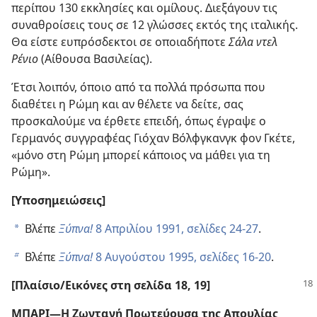
περίπου 130 εκκλησίες και ομίλους. Διεξάγουν τις
συναθροίσεις τους σε 12 γλώσσες εκτός της ιταλικής.
Θα είστε ευπρόσδεκτοι σε οποιαδήποτε
Σάλα ντελ
Ρένιο
(Αίθουσα Βασιλείας).
Έτσι λοιπόν, όποιο από τα πολλά πρόσωπα που
διαθέτει η Ρώμη και αν θέλετε να δείτε, σας
προσκαλούμε να έρθετε επειδή, όπως έγραψε ο
Γερμανός συγγραφέας Γιόχαν Βόλφγκανγκ φον Γκέτε,
«μόνο στη Ρώμη μπορεί κάποιος να μάθει για τη
Ρώμη».
[Υποσημειώσεις]
Βλέπε
Ξύπνα!
8 Απριλίου 1991, σελίδες 24-27
.
a
Βλέπε
Ξύπνα!
8 Αυγούστου 1995, σελίδες 16-20
.
b
[Πλαίσιο/​Εικόνες στη σελίδα 18, 19]
ΜΠΑΡΙ​—Η Ζωντανή Πρωτεύουσα της Απουλίας