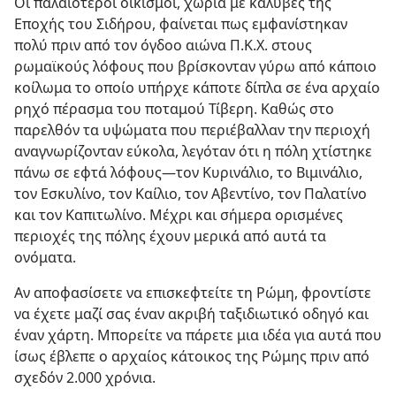
Οι παλαιότεροι οικισμοί, χωριά με καλύβες της
Εποχής του Σιδήρου, φαίνεται πως εμφανίστηκαν
πολύ πριν από τον όγδοο αιώνα Π.Κ.Χ. στους
ρωμαϊκούς λόφους που βρίσκονταν γύρω από κάποιο
κοίλωμα το οποίο υπήρχε κάποτε δίπλα σε ένα αρχαίο
ρηχό πέρασμα του ποταμού Τίβερη. Καθώς στο
παρελθόν τα υψώματα που περιέβαλλαν την περιοχή
αναγνωρίζονταν εύκολα, λεγόταν ότι η πόλη χτίστηκε
πάνω σε εφτά λόφους​—τον Κυρινάλιο, το Βιμινάλιο,
τον Εσκυλίνο, τον Καίλιο, τον Αβεντίνο, τον Παλατίνο
και τον Καπιτωλίνο. Μέχρι και σήμερα ορισμένες
περιοχές της πόλης έχουν μερικά από αυτά τα
ονόματα.
Αν αποφασίσετε να επισκεφτείτε τη Ρώμη, φροντίστε
να έχετε μαζί σας έναν ακριβή ταξιδιωτικό οδηγό και
έναν χάρτη. Μπορείτε να πάρετε μια ιδέα για αυτά που
ίσως έβλεπε ο αρχαίος κάτοικος της Ρώμης πριν από
σχεδόν 2.000 χρόνια.