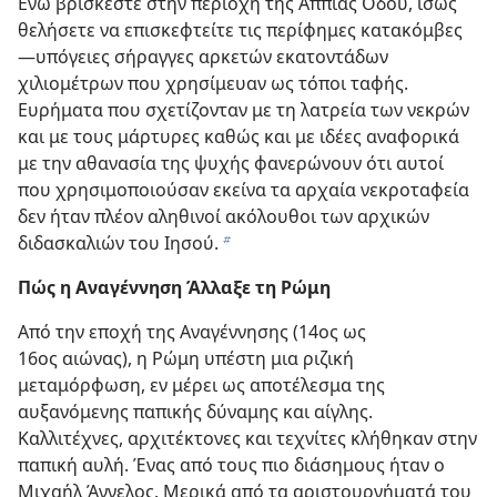
Ενώ βρίσκεστε στην περιοχή της Αππίας Οδού, ίσως
θελήσετε να επισκεφτείτε τις περίφημες κατακόμβες​
—υπόγειες σήραγγες αρκετών εκατοντάδων
χιλιομέτρων που χρησίμευαν ως τόποι ταφής.
Ευρήματα που σχετίζονταν με τη λατρεία των νεκρών
και με τους μάρτυρες καθώς και με ιδέες αναφορικά
με την αθανασία της ψυχής φανερώνουν ότι αυτοί
που χρησιμοποιούσαν εκείνα τα αρχαία νεκροταφεία
δεν ήταν πλέον αληθινοί ακόλουθοι των αρχικών
διδασκαλιών του Ιησού.
b
Πώς η Αναγέννηση Άλλαξε τη Ρώμη
Από την εποχή της Αναγέννησης (14ος ως
16ος αιώνας), η Ρώμη υπέστη μια ριζική
μεταμόρφωση, εν μέρει ως αποτέλεσμα της
αυξανόμενης παπικής δύναμης και αίγλης.
Καλλιτέχνες, αρχιτέκτονες και τεχνίτες κλήθηκαν στην
παπική αυλή. Ένας από τους πιο διάσημους ήταν ο
Μιχαήλ Άγγελος. Μερικά από τα αριστουργήματά του