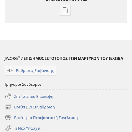
Επιλογές
λήψης
εκδόσεων
ΠΕΡΙΟΔΙΚΑ
8 Ιουλίου
2001
®
JW.ORG
/ ΕΠΙΣΗΜΟΣ ΙΣΤΟΤΟΠΟΣ ΤΩΝ ΜΑΡΤΥΡΩΝ ΤΟΥ ΙΕΧΩΒΑ
Ρυθμίσεις Εμφάνισης
Γρήγοροι Σύνδεσμοι
Ζητήστε μια Επίσκεψη
Βρείτε μια Συνάθροιση
(ανοίγει
νέο
Βρείτε μια Περιφερειακή Συνέλευση
(ανοίγει
παράθυρο)
νέο
Τι Νέο Υπάρχει
παράθυρο)