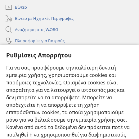
Βίντεο
Βίντεο με Ηχητικές Περιγραφές
Αναζήτηση στο JW.ORG
Πληροφορίες για Γιατρούς
Πληροφορίες για Επίσημους Φορείς και ΜΜΕ
Ρυθμίσεις Απορρήτου
Βοήθεια
Για να σας προσφέρουμε την καλύτερη δυνατή
εμπειρία χρήσης, χρησιμοποιούμε cookies και
Συνεισφορές
(ανοίγει
παρόμοιες τεχνολογίες. Ορισμένα cookies είναι
νέο
απαραίτητα για να λειτουργεί ο ιστότοπός μας και
παράθυρο)
ΔΙΑΔΙΚΤΥΑΚΗ ΒΙΒΛΙΟΘΗΚΗ της Σκοπιάς™
δεν μπορείτε να τα απορρίψετε. Μπορείτε να
(ανοίγει
αποδεχτείτε ή να απορρίψετε τη χρήση
νέο
®
JW Hub
παράθυρο)
επιπρόσθετων cookies, τα οποία χρησιμοποιούμε
(ανοίγει
νέο
μόνο για να βελτιώσουμε την εμπειρία χρήσης σας.
®
JW Library
παράθυρο)
Κανένα από αυτά τα δεδομένα δεν πρόκειται ποτέ να
πουληθεί ή να χρησιμοποιηθεί για διαφημιστικούς
Βιβλιοθήκη της Σκοπιάς