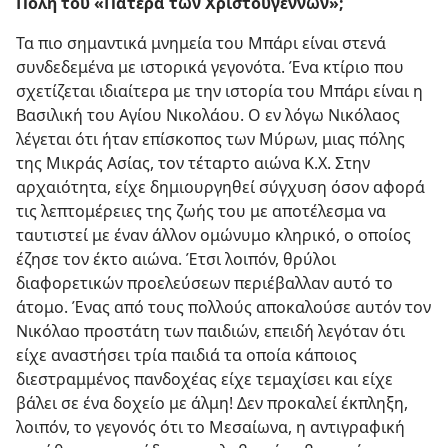
Πόλη του «Πατέρα των Χριστουγέννων»;
Τα πιο σημαντικά μνημεία του Μπάρι είναι στενά
συνδεδεμένα με ιστορικά γεγονότα. Ένα κτίριο που
σχετίζεται ιδιαίτερα με την ιστορία του Μπάρι είναι η
Βασιλική του Αγίου Νικολάου. Ο εν λόγω Νικόλαος
λέγεται ότι ήταν επίσκοπος των Μύρων, μιας πόλης
της Μικράς Ασίας, τον τέταρτο αιώνα Κ.Χ. Στην
αρχαιότητα, είχε δημιουργηθεί σύγχυση όσον αφορά
τις λεπτομέρειες της ζωής του με αποτέλεσμα να
ταυτιστεί με έναν άλλον ομώνυμο κληρικό, ο οποίος
έζησε τον έκτο αιώνα. Έτσι λοιπόν, θρύλοι
διαφορετικών προελεύσεων περιέβαλλαν αυτό το
άτομο. Ένας από τους πολλούς αποκαλούσε αυτόν τον
Νικόλαο προστάτη των παιδιών, επειδή λεγόταν ότι
είχε αναστήσει τρία παιδιά τα οποία κάποιος
διεστραμμένος πανδοχέας είχε τεμαχίσει και είχε
βάλει σε ένα δοχείο με άλμη! Δεν προκαλεί έκπληξη,
λοιπόν, το γεγονός ότι το Μεσαίωνα, η αντιγραφική