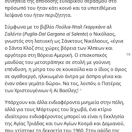
συνήθεια της απόδοσης ευλαβικού σεβασμού στο
πρόσωπό του ήταν κάτι κοινό και τα υποτιθέμενα
λείψανά του ήταν περιζήτητα.
Σύμφωνα με το βιβλίο
Πούλια-Νταλ Γκαργκάνο αλ
Σαλέντο
(
Puglia-Dal Gargano al Salento
) ο Νικόλαος,
γνωστός στη λατινική ως Σάνκτους Νικόλαους, «έγινε
ο Σάντα Κλοζ στις χώρες βόρεια των Άλπεων και
αργότερα στη Βόρεια
Αμερική. Ο επισκοπικός
μανδύας του μετατράπηκε σε στολή με γούνινη
επένδυση, η μίτρα του σε κουκούλα και ο ίδιος ο άγιος
σε αγαθοεργό, ηλικιωμένο άντρα με άσπρα γένια και
έναν σάκο γεμάτο δώρα». Να τος, λοιπόν, ο Πατέρας
των Χριστουγέννων ή Αϊ Βασίλης!
c
Υπάρχουν και άλλα ενδιαφέροντα μνημεία στην πόλη,
αλλά για τους Μάρτυρες του Ιεχωβά, ένα κτίριο
ιδιαίτερου ενδιαφέροντος μπορεί να είναι η Εκκλησία
της Αγίας Τριάδας και των Αγίων Κοσμά και Δαμιανού,
που χτίστηκε τη δεκαετία του 1960. Στην αψίδα της