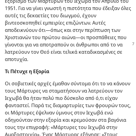
εξορισμό των Μαρτύρων του Ιεχωβά τον Απρίλιο του
1951. Για να γίνει γνωστή η πιστότητα που έδειξαν όλες
αυτές τις δεκαετίες του διωγμού, έχουν
βιντεοσκοπηθεί εμπειρίες επιζώντων. Αυτές
αποδεικνύουν ότι​—όπως και στην περίπτωση των
Χριστιανών του πρώτου αιώνα—​οι προσπάθειες που
γίνονται για να αποτραπούν οι άνθρωποι
από το να
λατρεύουν τον Θεό είναι τελικά καταδικασμένες σε
αποτυχία.
Τι Πέτυχε η Εξορία
Οι σοβιετικές αρχές έμαθαν σύντομα ότι το να κάνουν
τους Μάρτυρες να σταματήσουν να λατρεύουν τον
Ιεχωβά θα ήταν πολύ πιο δύσκολο από ό,τι είχαν
φανταστεί. Παρά τις διαμαρτυρίες των φρουρών τους,
οι Μάρτυρες έψελναν ύμνους στον Ιεχωβά ενώ
οδηγούνταν στην εξορία και κρεμούσαν στα βαγόνια
τους την επιγραφή: «Μάρτυρες του Ιεχωβά στην
Αμαξοστοιχία». Ένας Μάρτυρας εξήγησε: «Στους