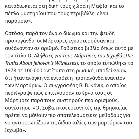
καταδιώκεται στη δική τους χώρα η Μαφία, και το
πέπλο μυστηρίου που τους περιβάλλει είναι
παρόμοιο».
Ωστόσο, παρά τον άγριο διωγμό και την ψευδή
προπαγάνδα, οι Μάρτυρες εγκαρτερούσαν και
αυξάνονταν σε αριθμό. Σοβιετικά βιβλία όπως αυτό με
τον τίτλο
Οι Αλήθειες για τους Μάρτυρες του Ιεχωβά
(
The
Truths About Jehovah’s Witnesses
), το οποίο τυπώθηκε το
1978 σε 100.000 αντίτυπα στη ρωσική, υποδείκνυαν
ότι ήταν ανάγκη να ενταθεί η προπαγάνδα εναντίον
των Μαρτύρων. Ο συγγραφέας Β. Β. Κόνικ, ο οποίος
περιέγραψε πώς επιτελούσαν το έργο τους οι
Μάρτυρες παρά τους αυστηρούς περιορισμούς,
συνέστησε: «Οι Σοβιετικοί ερευνητές της θρησκείας
πρέπει να μάθουν πιο αποτελεσματικές μεθόδους για
να αντιμετωπίζουν τις διδασκαλίες των μαρτύρων του
Ιεχωβά».