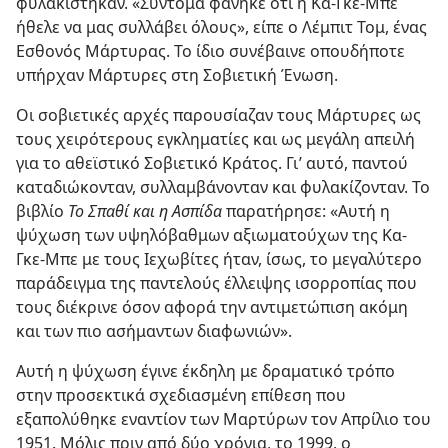
φυλακίστηκαν. «Σύντομα φάνηκε ότι η Κα-Γκε-Μπε
ήθελε να μας συλλάβει όλους», είπε ο Λέμπιτ Τομ, ένας
Εσθονός Μάρτυρας. Το ίδιο συνέβαινε οπουδήποτε
υπήρχαν Μάρτυρες στη Σοβιετική Ένωση.
Οι σοβιετικές αρχές παρουσίαζαν τους Μάρτυρες ως
τους χειρότερους εγκληματίες και ως μεγάλη απειλή
για το αθεϊστικό Σοβιετικό Κράτος. Γι’ αυτό, παντού
καταδιώκονταν, συλλαμβάνονταν και φυλακίζονταν. Το
βιβλίο
Το Σπαθί και η Ασπίδα
παρατήρησε: «Αυτή η
ψύχωση των υψηλόβαθμων αξιωματούχων της Κα-
Γκε-Μπε με τους Ιεχωβίτες ήταν, ίσως, το μεγαλύτερο
παράδειγμα της παντελούς έλλειψης ισορροπίας που
τους διέκρινε όσον αφορά την αντιμετώπιση ακόμη
και των πιο ασήμαντων διαφωνιών».
Αυτή η ψύχωση έγινε έκδηλη με δραματικό τρόπο
στην προσεκτικά σχεδιασμένη επίθεση που
εξαπολύθηκε εναντίον των Μαρτύρων τον Απρίλιο του
1951. Μόλις πριν από δύο χρόνια, το 1999, ο