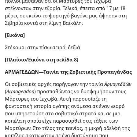
πολλοί μάθαιναν ότι οι Μάρτυρες του Ιεχωβά
στέλνονταν στην εξορία. Τελικά, έπειτα από 17 με 18
μέρες σε εκείνο το φορτηγό βαγόνι, μας άφησαν στη
Σιβηρία κοντά στη λίμνη Βαϊκάλη.
[Εικόνα]
Στέκομαι στην πίσω σειρά, δεξιά
[Πλαίσιο/Εικόνα στη σελίδα 8]
ΑΡΜΑΓΕΔΔΩΝ​—Ταινία της Σοβιετικής Προπαγάνδας
Οι σοβιετικές αρχές παρήγαγαν την ταινία
Αρμαγεδδών
(
Armageddon
) προσπαθώντας να δυσφημήσουν τους
Μάρτυρες του Ιεχωβά. Αυτή παρουσίαζε τη
φανταστική ιστορία αγάπης ανάμεσα σε έναν νεαρό
που υπηρετούσε στο σοβιετικό στρατό και σε μια
κοπέλα η οποία είχε παρασυρθεί στις τάξεις των
Μαρτύρων. Στο τέλος της ταινίας, η μικρή αδελφή της
κοπέλας σκοτωνόταν σε ένα δυστύχημα που