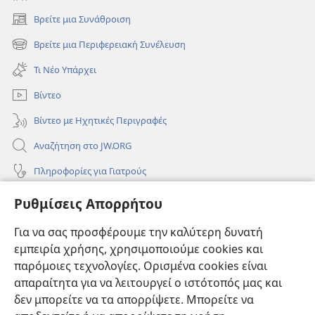
Βρείτε μια Συνάθροιση
(ανοίγει
νέο
Βρείτε μια Περιφερειακή Συνέλευση
(ανοίγει
παράθυρο)
νέο
Τι Νέο Υπάρχει
παράθυρο)
Βίντεο
Βίντεο με Ηχητικές Περιγραφές
Αναζήτηση στο JW.ORG
Πληροφορίες για Γιατρούς
Πληροφορίες για Επίσημους Φορείς και ΜΜΕ
Ρυθμίσεις Απορρήτου
Βοήθεια
Για να σας προσφέρουμε την καλύτερη δυνατή
εμπειρία χρήσης, χρησιμοποιούμε cookies και
Συνεισφορές
(ανοίγει
παρόμοιες τεχνολογίες. Ορισμένα cookies είναι
νέο
απαραίτητα για να λειτουργεί ο ιστότοπός μας και
παράθυρο)
ΔΙΑΔΙΚΤΥΑΚΗ ΒΙΒΛΙΟΘΗΚΗ της Σκοπιάς™
δεν μπορείτε να τα απορρίψετε. Μπορείτε να
(ανοίγει