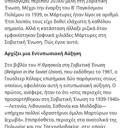
υπολόγιζαν, περίπου 20.000 μέλη στη Σοβιετική
Ένωση. Μέχρι την έναρξη του Β΄ Παγκόσμιου
Πολέμου το 1939, οι Μάρτυρες ήταν λίγοι σε αριθμό.
Έτσι λοιπόν, τους είχε δοθεί ελάχιστη ή καθόλου
σημασία. Αλλά η κατάσταση άλλαξε ριζικά όταν
εμφανίστηκαν ξαφνικά χιλιάδες Μάρτυρες στη
Σοβιετική Ένωση. Πώς έγινε αυτό;
Αρχίζει μια Εντυπωσιακή Αύξηση
Στο βιβλίο του
Η Θρησκεία στη Σοβιετική Ένωση
(
Religion in the Soviet Union
), που εκδόθηκε το 1961, ο
Γουόλτερ Κόλαρς επισήμανε δύο παράγοντες στους
οποίους οφειλόταν αυτή η εντυπωσιακή αύξηση. Ο
πρώτος, ανέφερε, ήταν το ότι «στις περιοχές που
προσαρτήθηκαν στη Σοβιετική Ένωση το 1939-1940»​
—Λετονία, Λιθουανία, Εσθονία και Μολδαβία—​
υπήρχαν πολλοί «δραστήριοι όμιλοι Μαρτύρων του
Ιεχωβά». Επιπρόσθετα, περιοχές στα ανατολικά της
Πολωνίας και της Τσεχοσλοβακίας, στις οποίες