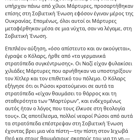
υπήρχαν πάνω από χίλιοι Μάρτυρες, προσαρτήθηκαν
επίσης στη Σοβιετική Ένωση εφόσον έγιναν μέρος της
Ουκρανίας. Επομένως, όλοι αυτοί οι Μάρτυρες
μεταφέρθηκαν μέσα σε μια νύχτα, σαν να λέγαμε, στη
Σοβιετική Ένωση.
Επιπλέον αύξηση, «όσο απίστευτο και αν ακούγεται»,
έγραψε ο Κόλαρς, ήρθε από «τα γερμανικά
στρατόπεδα συγκέντρωσης». Οι Ναζί είχαν φυλακίσει
χιλιάδες Μάρτυρες που αρνήθηκαν να υποστηρίξουν
τον Χίτλερ και τον επιθετικό του πόλεμο. Ο Κόλαρς
εξήγησε ότι οι Ρώσοι κρατούμενοι σε αυτά τα
στρατόπεδα «είχαν θαυμάσει το θάρρος και τη
σταθερότητα των “Μαρτύρων”, και ενδεχομένως
αυτός ήταν ο λόγος που τους έλκυσε στη θεολογία
τους». Ως αποτέλεσμα, πολλοί νεαροί Ρώσοι από αυτά
τα στρατόπεδα επέστρεψαν στη Σοβιετική Ένωση
έχοντας βρει μια νέα πίστη​—την πίστη στον Ιεχωβά
Θεό και στους θαυμάσιους σκοπούς του για τη γη.​—