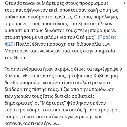
Όταν έφταναν οι Μάρτυρες στους προορισμούς
τους και αφήνονταν εκεί, αποκτούσαν καλή φήμη ως
υπάκουοι, ακούραστοι εργάτες. Ωστόσο, παράλληλα,
μιμούμενοι τους αποστόλους του Χριστού, έλεγαν
ουσιαστικά στους δυνάστες τους: “Δεν μπορούμε να
σταματήσουμε να μιλάμε για τον Θεό μας”. (
Πράξεις
4:20
) Πολλοί έδιναν προσοχή στη διδασκαλία των
Μαρτύρων και ενώνονταν μαζί τους στην υπηρεσία
του Θεού.
Τα αποτελέσματα ήταν ακριβώς όπως τα περιέγραψε ο
Κόλαρς: «Εκτοπίζοντάς τους, η Σοβιετική Κυβέρνηση
δεν θα μπορούσε να κάνει τίποτα καλύτερο για τη
διάδοση της πίστης τους. Έξω από την απομόνωση
των χωριών τους [στις δυτικές σοβιετικές
δημοκρατίες] οι “Μάρτυρες” φέρθηκαν σε έναν
ευρύτερο κόσμο, έστω και αν αυτός ήταν ο τρομερός
κόσμος των στρατοπέδων συγκέντρωσης και
καταναγκαστικών έργων».