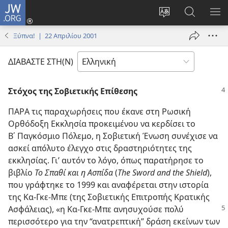
JW.ORG
Σύνδεση
(ανοίγει
Αλλαγή
Αναζήτησ
ΕΜ
νέο
γλώσσας
στο
ΜΕ
Ξύπνα! | 22 Απριλίου 2001
παράθυρο)
ιστότοπου
JW.ORG
ΔΙΑΒΑΣΤΕ ΣΤΗ(Ν)
Στόχος της Σοβιετικής Επίθεσης
ΠΑΡΑ τις παραχωρήσεις που έκανε στη Ρωσική
Ορθόδοξη Εκκλησία προκειμένου να κερδίσει το
Β΄ Παγκόσμιο Πόλεμο, η Σοβιετική Ένωση συνέχισε να
ασκεί απόλυτο έλεγχο στις δραστηριότητες της
εκκλησίας. Γι’ αυτόν το λόγο, όπως παρατήρησε το
βιβλίο
Το Σπαθί και η Ασπίδα
(
The Sword and the Shield
),
που γράφτηκε το 1999 και αναφέρεται στην ιστορία
της Κα-Γκε-Μπε (της Σοβιετικής Επιτροπής Κρατικής
Ασφάλειας),
«η Κα-Γκε-Μπε ανησυχούσε πολύ
περισσότερο για την “ανατρεπτική” δράση εκείνων των