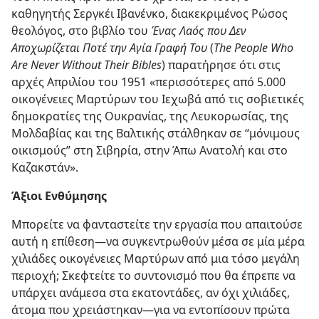
καθηγητής Σεργκέι Ιβανένκο, διακεκριμένος Ρώσος
θεολόγος, στο βιβλίο του
Ένας Λαός που Δεν
Αποχωρίζεται Ποτέ την Αγία Γραφή Του
(
The People Who
Are Never Without Their Bibles
) παρατήρησε ότι στις
αρχές Απριλίου του 1951 «περισσότερες από 5.000
οικογένειες Μαρτύρων του Ιεχωβά από τις σοβιετικές
δημοκρατίες της Ουκρανίας, της Λευκορωσίας, της
Μολδαβίας και της Βαλτικής στάλθηκαν σε “μόνιμους
οικισμούς” στη Σιβηρία, στην Άπω Ανατολή και στο
Καζακστάν».
Άξιοι Ενθύμησης
Μπορείτε να φανταστείτε την εργασία που απαιτούσε
αυτή η επίθεση​—να συγκεντρωθούν μέσα σε μία μέρα
χιλιάδες οικογένειες Μαρτύρων από μια τόσο μεγάλη
περιοχή; Σκεφτείτε το συντονισμό που θα έπρεπε να
υπάρχει ανάμεσα στα εκατοντάδες, αν όχι χιλιάδες,
άτομα που χρειάστηκαν​—για να εντοπίσουν πρώτα