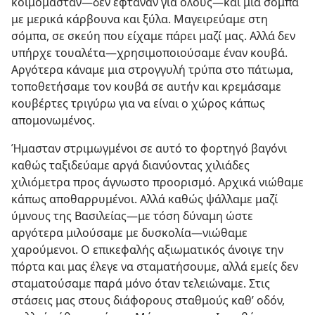
κοιμόμασταν​—δεν έφταναν για όλους—​και μια σόμπα
με μερικά κάρβουνα και ξύλα. Μαγειρεύαμε στη
σόμπα, σε σκεύη που είχαμε πάρει μαζί μας. Αλλά δεν
υπήρχε τουαλέτα​—χρησιμοποιούσαμε έναν κουβά.
Αργότερα κάναμε μια στρογγυλή τρύπα στο πάτωμα,
τοποθετήσαμε τον κουβά σε αυτήν και κρεμάσαμε
κουβέρτες τριγύρω για να είναι ο χώρος κάπως
απομονωμένος.
Ήμασταν στριμωγμένοι σε αυτό το φορτηγό βαγόνι
καθώς ταξιδεύαμε αργά διανύοντας χιλιάδες
χιλιόμετρα προς άγνωστο προορισμό. Αρχικά νιώθαμε
κάπως αποθαρρυμένοι. Αλλά καθώς ψάλλαμε μαζί
ύμνους της Βασιλείας​—με τόση δύναμη ώστε
αργότερα μιλούσαμε με δυσκολία—​νιώθαμε
χαρούμενοι. Ο επικεφαλής αξιωματικός άνοιγε την
πόρτα και μας έλεγε να σταματήσουμε, αλλά εμείς δεν
σταματούσαμε παρά μόνο όταν τελειώναμε. Στις
στάσεις μας στους διάφορους σταθμούς καθ’ οδόν,