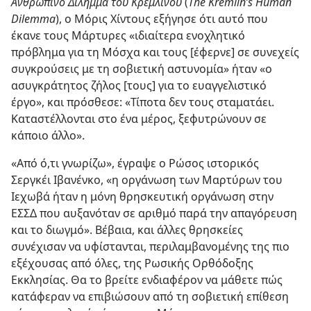
Ανθρώπινο Δίλημμα του Κρεμλίνου
(
The Kremlin’s Human
Dilemma
), ο Μόρις Χίντους εξήγησε ότι αυτό που
έκανε τους Μάρτυρες «ιδιαίτερα ενοχλητικό
πρόβλημα για τη Μόσχα και τους [έφερνε] σε συνεχείς
συγκρούσεις με τη σοβιετική αστυνομία» ήταν «ο
ασυγκράτητος ζήλος [τους] για το ευαγγελιστικό
έργο», και πρόσθεσε: «Τίποτα δεν τους σταματάει.
Καταστέλλονται στο ένα μέρος, ξεφυτρώνουν σε
κάποιο άλλο».
«Από ό,τι γνωρίζω», έγραψε ο Ρώσος ιστορικός
Σεργκέι Ιβανένκο, «η οργάνωση των Μαρτύρων του
Ιεχωβά ήταν η μόνη θρησκευτική οργάνωση στην
ΕΣΣΔ που αυξανόταν σε αριθμό παρά την απαγόρευση
και το διωγμό». Βέβαια, και άλλες θρησκείες
συνέχισαν να υφίστανται, περιλαμβανομένης της πιο
εξέχουσας από όλες, της Ρωσικής Ορθόδοξης
Εκκλησίας. Θα το βρείτε ενδιαφέρον να μάθετε πώς
κατάφεραν να επιβιώσουν από τη σοβιετική επίθεση