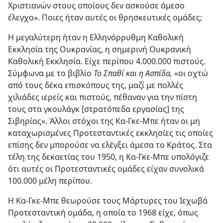
Χριστιανών στους οποίους δεν ασκούσε άμεσο
έλεγχο». Ποιες ήταν αυτές οι θρησκευτικές ομάδες;
Η μεγαλύτερη ήταν η Ελληνόρρυθμη Καθολική
Εκκλησία της Ουκρανίας, η σημερινή Ουκρανική
Καθολική Εκκλησία. Είχε περίπου 4.000.000 πιστούς.
Σύμφωνα με το βιβλίο
Το Σπαθί και η Ασπίδα,
«οι οχτώ
από τους δέκα επισκόπους της, μαζί με πολλές
χιλιάδες ιερείς και πιστούς, πέθαναν για την πίστη
τους στα γκουλάγκ [στρατόπεδα εργασίας] της
Σιβηρίας». Άλλοι στόχοι της Κα-Γκε-Μπε ήταν οι μη
καταχωρισμένες Προτεσταντικές εκκλησίες τις οποίες
επίσης δεν μπορούσε να ελέγξει άμεσα το Κράτος. Στα
τέλη της δεκαετίας του 1950, η Κα-Γκε-Μπε υπολόγιζε
ότι αυτές οι Προτεσταντικές ομάδες είχαν συνολικά
100.000 μέλη περίπου.
Η Κα-Γκε-Μπε θεωρούσε τους Μάρτυρες του Ιεχωβά
Προτεσταντική ομάδα, η οποία το 1968 είχε, όπως