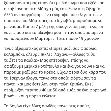
ξύπνησαν και μας είπαν ότι με διάταγμα που εξέδωσε
η κυβέρνηση στη Μόσχα μάς έστελναν στη Σιβηρία.
Αλλά αν υπογράφαμε ένα έγγραφο που έλεγε ότι δεν
ήμασταν πια Μάρτυρες του Ιεχωβά, μπορούσαμε να
μείνουμε. Και τα 7 μέλη της οικογένειάς μας​—εγώ, οι
γονείς μου και τα αδέλφια μου—​ήταν αποφασισμένα
να παραμείνουν Μάρτυρες. Τότε ήμουν 19 χρονών.
Ένας αξιωματικός είπε: «Πάρτε μαζί σας φασόλια,
καλαμπόκι, αλεύρι, πίκλες, λάχανα​—αλλιώς τι θα
ταΐζετε τα παιδιά;» Μας επέτρεψαν επίσης να
σφάξουμε μερικά κοτόπουλα και ένα γουρούνι και να
πάρουμε μαζί μας το κρέας. Είχαν φέρει δύο κάρα που
τα έσερναν άλογα, πάνω στα οποία φόρτωσαν τα
πάντα, και μας έστειλαν στην πόλη Χρίπλιν. Εκεί
στρίμωξαν περίπου 40 με 50 από εμάς σε ένα φορτηγό
βαγόνι, και η πόρτα έκλεισε.
Το βαγόνι είχε λίγες σανίδες πάνω στις οποίες