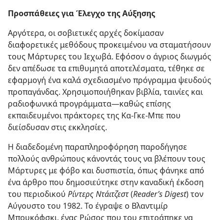
Προσπάθειες για Έλεγχο της Αύξησης
Αργότερα, οι σοβιετικές αρχές δοκίμασαν
διαφορετικές μεθόδους προκειμένου να σταματήσουν
τους Μάρτυρες του Ιεχωβά. Εφόσον ο άγριος διωγμός
δεν απέδωσε τα επιθυμητά αποτελέσματα, τέθηκε σε
εφαρμογή ένα καλά σχεδιασμένο πρόγραμμα ψευδούς
προπαγάνδας. Χρησιμοποιήθηκαν βιβλία, ταινίες και
ραδιοφωνικά προγράμματα​—καθώς επίσης
εκπαιδευμένοι πράκτορες της Κα-Γκε-Μπε που
διείσδυσαν στις εκκλησίες.
Η διαδεδομένη παραπληροφόρηση παροδήγησε
πολλούς ανθρώπους κάνοντάς τους να βλέπουν τους
Μάρτυρες με φόβο και δυσπιστία, όπως φάνηκε από
ένα άρθρο που δημοσιεύτηκε στην καναδική έκδοση
του περιοδικού
Ρίντερς Ντάιτζεστ
(
Reader’s Digest
) τον
Αύγουστο του 1982. Το έγραψε ο Βλαντιμίρ
Μπουκόφσκι, ένας Ρώσος που του επιτράπηκε να