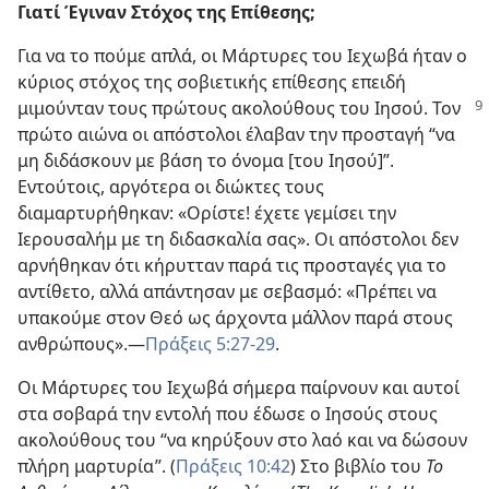
Γιατί Έγιναν Στόχος της Επίθεσης;
Για να το πούμε απλά, οι Μάρτυρες του Ιεχωβά ήταν ο
κύριος στόχος της σοβιετικής επίθεσης επειδή
μιμούνταν τους πρώτους ακολούθους του
Ιησού. Τον
πρώτο αιώνα οι απόστολοι έλαβαν την προσταγή “να
μη διδάσκουν με βάση το όνομα [του Ιησού]”.
Εντούτοις, αργότερα οι διώκτες τους
διαμαρτυρήθηκαν: «Ορίστε! έχετε γεμίσει την
Ιερουσαλήμ με τη διδασκαλία σας». Οι απόστολοι δεν
αρνήθηκαν ότι κήρυτταν παρά τις προσταγές για το
αντίθετο, αλλά απάντησαν με σεβασμό: «Πρέπει να
υπακούμε στον Θεό ως άρχοντα μάλλον παρά στους
ανθρώπους».​—
Πράξεις 5:27-29
.
Οι Μάρτυρες του Ιεχωβά σήμερα παίρνουν και αυτοί
στα σοβαρά την εντολή που έδωσε ο Ιησούς στους
ακολούθους του “να κηρύξουν στο λαό και να δώσουν
πλήρη μαρτυρία”. (
Πράξεις 10:42
) Στο βιβλίο του
Το