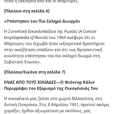
τόσο η εκκλησία όσο και οι Μάρτυρες.
[Πλαίσιο στη σελίδα 6]
«Υπέστησαν τον Πιο
Σκληρό Διωγμό»
Η
Συνοπτική Εγκυκλοπαίδεια της Ρωσίας
(
A Concise
Encyclopaedia of Russia
) του 1964 ανέφερε ότι οι
Μάρτυρες του Ιεχωβά ήταν «εξαιρετικά δραστήριοι
στην αναζήτηση οπαδών» και ότι «ως θρησκευτική
κοινότητα υπέστησαν τον πιο σκληρό διωγμό στη
Σοβιετική Ένωση».
[Πλαίσιο/Εικόνα στη σελίδα 7]
ΕΝΑΣ ΑΠΟ ΤΟΥΣ ΧΙΛΙΑΔΕΣ​—Ο Φιόντορ Κάλιν
Περιγράφει τον Εξορισμό της Οικογένειάς Του
Η οικογένειά μας ζούσε στο χωριό Βιλσανίτσα, στη
δυτική Ουκρανία. Στις 8 Απριλίου 1951, προτού ακόμη
χαράξει, ήρθαν αξιωματικοί με σκύλους, μας