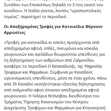
Συνόδου των Επισκόπων, δηλαδή το 3 τοις εκατό του
συνόλου». Η Ιταλία γίνεται, λοιπόν, “ιεραποστολικός
τομέας”, παρατηρεί το περιοδικό.
Οι Αποξηραμένες Τροφές για Κατοικίδια Φέρνουν
Αρρώστιες
«Τροφές για κατοικίδια οι οποίες προέρχονται από
αποξηραμένα αφτιά, οπλές, πνευμόνια και κόκαλα
γουρουνιών και αγελάδων θεωρούνται υπεύθυνες για
τη δηλητηρίαση των ανθρώπων από
Σαλμονέλα»,
αναφέρει το περιοδικό
Ο Καταναλωτής, της Υπηρεσίας
Τροφίμων και Φαρμάκων.
Σύμφωνα με Καναδούς
υγειονομικούς υπευθύνους, μέσα σε έναν χρόνο, πάνω
από 35 Καναδοί νοσηλεύτηκαν εξαιτίας δηλητηρίασης
από σαλμονέλα αφού έπιασαν αποξηραμένα αφτιά
γουρουνιού. Η Γκλόρια Ντάναβαν, διευθύντρια του
Τμήματος Τήρησης Κανονισμών του Κέντρου
Διαχείρισης Τροφίμων και Φαρμάκων για Κτηνιατρική