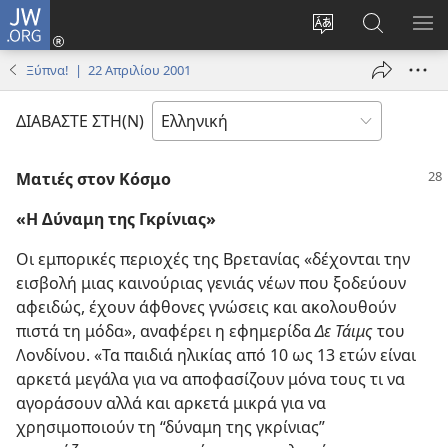
JW.ORG
Σύνδεση
(ανοίγει
Αλλαγή
Αναζήτησ
ΕΜ
νέο
γλώσσας
στο
ΜΕ
Ξύπνα! | 22 Απριλίου 2001
παράθυρο)
ιστότοπου
JW.ORG
ΔΙΑΒΑΣΤΕ ΣΤΗ(Ν)
Ματιές στον Κόσμο
«Η Δύναμη της Γκρίνιας»
Οι εμπορικές περιοχές της Βρετανίας «δέχονται την
εισβολή μιας καινούριας γενιάς νέων που ξοδεύουν
αφειδώς, έχουν άφθονες γνώσεις και ακολουθούν
πιστά τη μόδα», αναφέρει η εφημερίδα
Δε Τάιμς
του
Λονδίνου. «Τα παιδιά ηλικίας από 10 ως 13 ετών είναι
αρκετά μεγάλα για να αποφασίζουν μόνα τους τι να
αγοράσουν αλλά και αρκετά μικρά για να
χρησιμοποιούν τη “δύναμη της γκρίνιας”