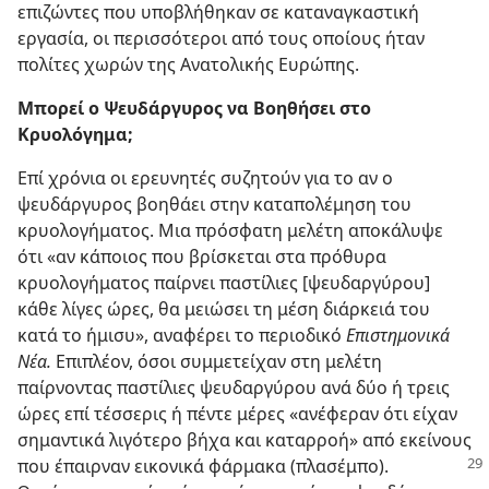
επιζώντες που υποβλήθηκαν σε καταναγκαστική
εργασία, οι περισσότεροι από τους οποίους ήταν
πολίτες χωρών της Ανατολικής Ευρώπης.
Μπορεί ο Ψευδάργυρος να Βοηθήσει στο
Κρυολόγημα;
Επί χρόνια οι ερευνητές συζητούν για το αν ο
ψευδάργυρος βοηθάει στην καταπολέμηση του
κρυολογήματος. Μια πρόσφατη μελέτη αποκάλυψε
ότι «αν κάποιος που βρίσκεται στα πρόθυρα
κρυολογήματος παίρνει παστίλιες [ψευδαργύρου]
κάθε λίγες ώρες, θα μειώσει τη μέση διάρκειά του
κατά το ήμισυ», αναφέρει το περιοδικό
Επιστημονικά
Νέα.
Επιπλέον, όσοι συμμετείχαν στη μελέτη
παίρνοντας παστίλιες ψευδαργύρου ανά δύο ή τρεις
ώρες επί τέσσερις ή πέντε μέρες «ανέφεραν ότι είχαν
σημαντικά λιγότερο βήχα και καταρροή» από εκείνους
που έπαιρναν εικονικά
φάρμακα (πλασέμπο).