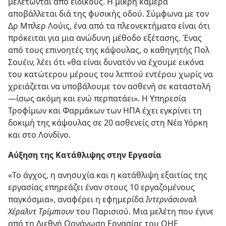
μελετώνται από ειδικούς. Η μικρή κάμερα
αποβάλλεται διά της φυσικής οδού. Σύμφωνα με τον
Δρ Μπλερ Λούις, ένα από τα πλεονεκτήματα είναι ότι
πρόκειται για μια ανώδυνη μέθοδο εξέτασης. Ένας
από τους επινοητές της κάψουλας, ο καθηγητής Πολ
Σουέιν, λέει ότι «θα είναι δυνατόν να έχουμε εικόνα
του κατώτερου μέρους του λεπτού εντέρου χωρίς να
χρειάζεται να υποβάλουμε τον ασθενή σε καταστολή​
—ίσως ακόμη και ενώ περπατάει». Η Υπηρεσία
Τροφίμων και Φαρμάκων των ΗΠΑ έχει εγκρίνει τη
δοκιμή της κάψουλας σε 20 ασθενείς στη Νέα Υόρκη
και στο Λονδίνο.
Αύξηση της Κατάθλιψης στην Εργασία
«Το άγχος, η ανησυχία και η κατάθλιψη εξαιτίας της
εργασίας επηρεάζει έναν στους 10 εργαζομένους
παγκόσμια», αναφέρει η εφημερίδα
Ιντερνάσιοναλ
Χέραλντ Τρίμπιουν
του Παρισιού. Μια μελέτη που έγινε
από τη Διεθνή Οργάνωση Εργασίας του ΟΗΕ