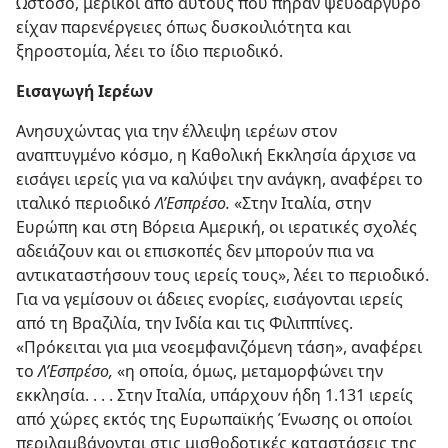
Ωστόσο, μερικοί από αυτούς που πήραν ψευδάργυρο
είχαν παρενέργειες όπως δυσκοιλιότητα και
ξηροστομία, λέει το ίδιο περιοδικό.
Εισαγωγή Ιερέων
Ανησυχώντας για την έλλειψη ιερέων στον
αναπτυγμένο κόσμο, η Καθολική Εκκλησία άρχισε να
εισάγει ιερείς για να καλύψει την ανάγκη, αναφέρει το
ιταλικό περιοδικό
Λ’Εσπρέσο.
«Στην Ιταλία, στην
Ευρώπη και στη Βόρεια Αμερική, οι ιερατικές σχολές
αδειάζουν και οι επισκοπές δεν μπορούν πια να
αντικαταστήσουν τους ιερείς τους», λέει το περιοδικό.
Για να γεμίσουν οι άδειες ενορίες, εισάγονται ιερείς
από τη Βραζιλία, την Ινδία και τις Φιλιππίνες.
«Πρόκειται για μια νεοεμφανιζόμενη τάση», αναφέρει
το
Λ’Εσπρέσο,
«η οποία, όμως, μεταμορφώνει την
εκκλησία. . . . Στην Ιταλία, υπάρχουν ήδη 1.131 ιερείς
από χώρες εκτός της Ευρωπαϊκής Ένωσης οι οποίοι
περιλαμβάνονται στις μισθοδοτικές καταστάσεις της