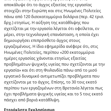
αποκάλυψε ότι το άγχος εξαιτίας της εργασίας
στοιχίζει στην Ευρώπη και στις Ηνωμένες Πολιτείες
πάνω από 120 δισεκατομμύρια δολάρια (περ. 42 τρισ.
δρχ.) ετησίως. Η αύξηση της κατάθλιψης που
σχετίζεται με την εργασία λέγεται ότι οφείλεται, εν
μέρει, στην τεχνολογική επανάσταση, η οποία έχει
δημιουργήσει επιπρόσθετο άγχος στους
εργαζομένους. Η ίδια εφημερίδα ανέφερε ότι, στις
Ηνωμένες Πολιτείες, περίπου «200 εκατομμύρια
ημέρες εργασίας χάνονται ετησίως εξαιτίας
προβλημάτων ψυχικής υγείας που σχετίζονται με την
εργασία» και ότι στη Φινλανδία πάνω από το μισό
εργατικό δυναμικό αντιμετωπίζει προβλήματα που
σχετίζονται με το άγχος. Επίσης, το 30 τοις εκατό
περίπου των εργαζομένων στη Βρετανία λέγεται πως
έχει προβλήματα ψυχικής υγείας και το 5 τοις εκατό
πάσχει από βαριά κατάθλιψη.
Ετερόκλητο Εκκλησίασμα