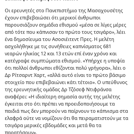
Οι ερευνητές στο Πανεπιστήμιο της Μασαχουσέτης
έχουν επιβεβαιώσει ότι μερικοί άνθρωποι
παρουσιάζουν σημάδια εθισμού «μέσα σε λίγες μέρες
από τότε που κάπνισαν το πρώτο τους τσιγάρο», λέει
ένα δημοσίευμα του Ασοσιέιτεντ Πρες. Η μελέτη
ασχολήθηκε με τις συνήθειες καπνίσματος 681
νεαρών ηλικίας 12 και 13 ετών επί έναν χρόνο και
κατέγραψε συμπτώματα εθισμού. «Υπήρχε η υποψία
ότι πολλοί άνθρωποι εθίζονται πολύ γρήγορα», λέει ο
Δρ Ρίτσαρντ Χαρτ, «αλλά αυτό είναι το πρώτο βάσιμο
στοιχείο που επιβεβαιώνει κάτι τέτοιο». Ο υπεύθυνος
της ερευνητικής ομάδας Δρ Τζόσεφ Ντιφράνσα
αναφέρει: «Η ιδιαίτερη σημασία αυτής της μελέτης
έγκειται στο ότι πρέπει να προειδοποιήσουμε τα
παιδιά πως δεν μπορούν να παίρνουν το κάπνισμα στα
ελαφρά ούτε να νομίζουν ότι θα πειραματιστούν με τα
τσιγάρα μερικές εβδομάδες και μετά θα τα
παρατήσουν».