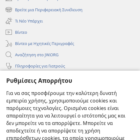
(ανοίγει
νέο
Βρείτε μια Περιφερειακή Συνέλευση
(ανοίγει
παράθυρο)
νέο
Τι Νέο Υπάρχει
παράθυρο)
Βίντεο
Βίντεο με Ηχητικές Περιγραφές
Αναζήτηση στο JW.ORG
Πληροφορίες για Γιατρούς
Πληροφορίες για Επίσημους Φορείς και ΜΜΕ
Ρυθμίσεις Απορρήτου
Βοήθεια
Για να σας προσφέρουμε την καλύτερη δυνατή
εμπειρία χρήσης, χρησιμοποιούμε cookies και
Συνεισφορές
(ανοίγει
παρόμοιες τεχνολογίες. Ορισμένα cookies είναι
νέο
απαραίτητα για να λειτουργεί ο ιστότοπός μας και
παράθυρο)
ΔΙΑΔΙΚΤΥΑΚΗ ΒΙΒΛΙΟΘΗΚΗ της Σκοπιάς™
δεν μπορείτε να τα απορρίψετε. Μπορείτε να
(ανοίγει
αποδεχτείτε ή να απορρίψετε τη χρήση
νέο
®
JW Hub
παράθυρο)
επιπρόσθετων cookies, τα οποία χρησιμοποιούμε
(ανοίγει