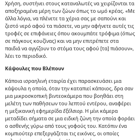
Χρήση, συστήνει στους καταναλωτές να χειρίζονται τα
αποξηραμένα μέρη των ζώων όπως το ωμό κρέας. «Με
άλλα λόγια, να πλένετε τα χέρια σας με σαπούνι και
ζεστό νερό αφού τα πιάσετε, να μην αφήνετε αυτές τις
τροφές σε επιφάνειες όπου ακουμπάτε τρόφιμα (όπως
σε πάγκους κουζίνας) και να μην επιτρέπετε στα
παιδιά να αγγίζουν το στόμα τους αφού [τα] πιάσουν»,
λέει το περιοδικό.
Κάψουλες που Βλέπουν
Κάποια ισραηλινή εταιρία έχει παρασκευάσει μια
κάψουλα η οποία, όταν την καταπιεί κάποιος, δρα σαν
μια μικροσκοπική βιντεοκάμερα που βοηθάει στη
μελέτη των παθήσεων του λεπτού εντέρου, αναφέρει
η μεξικανική εφημερίδα
Εξέλσιορ.
Η μίνι κάμερα
μεταδίδει σήματα σε μια ειδική ζώνη την οποία φοράει
ο ασθενής γύρω από τους γοφούς του. Κατόπιν ένα
κομπιούτερ επεξεργάζεται τις εικόνες, οι οποίες