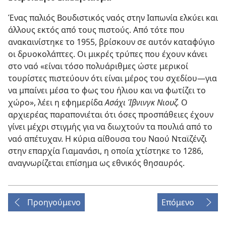
Ένας παλιός Βουδιστικός ναός στην Ιαπωνία ελκύει και
άλλους εκτός από τους πιστούς. Από τότε που
ανακαινίστηκε το 1955, βρίσκουν σε αυτόν καταφύγιο
οι δρυοκολάπτες. Οι μικρές τρύπες που έχουν κάνει
στο ναό «είναι τόσο πολυάριθμες ώστε μερικοί
τουρίστες πιστεύουν ότι είναι μέρος του σχεδίου​—για
να μπαίνει μέσα το φως του ήλιου και να φωτίζει το
χώρο», λέει η εφημερίδα
Ασάχι Ίβνινγκ Νιουζ.
Ο
αρχιερέας παραπονιέται ότι όσες προσπάθειες έχουν
γίνει μέχρι στιγμής για να διωχτούν τα πουλιά από το
ναό απέτυχαν. Η κύρια αίθουσα του Ναού Νταϊζένζι
στην επαρχία Γιαμανάσι, η οποία χτίστηκε το 1286,
αναγνωρίζεται επίσημα ως εθνικός θησαυρός.
Προηγούμενο
Επόμενο