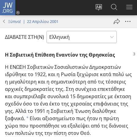
JW.ORG
Σύνδεση
(ανοίγει
Αλλαγή
Αναζήτησ
ΕΜ
νέο
γλώσσας
στο
ΜΕ
Ξύπνα! | 22 Απριλίου 2001
παράθυρο)
ιστότοπου
JW.ORG
ΔΙΑΒΑΣΤΕ ΣΤΗ(Ν)
Η Σοβιετική Επίθεση Εναντίον της Θρησκείας
Η ΕΝΩΣΗ Σοβιετικών Σοσιαλιστικών Δημοκρατιών
ιδρύθηκε το 1922, και η Ρωσία ξεχώρισε κατά πολύ ως
η μεγαλύτερη και η σημαντικότερη από τις τέσσερις
αρχικές δημοκρατίες της. Στη συνέχεια επεκτάθηκε
και συμπεριέλαβε συνολικά 15 δημοκρατίες με έκταση
σχεδόν όσο το ένα έκτο της χερσαίας επιφάνειας της
γης. Αλλά το 1991 η Σοβιετική Ένωση διαλύθηκε
ξαφνικά.
Είναι αξιοσημείωτο πως ήταν η πρώτη
a
χώρα που προσπάθησε να εξαλείψει από τις διάνοιες
των πολιτών της την πίστη στον Θεό.