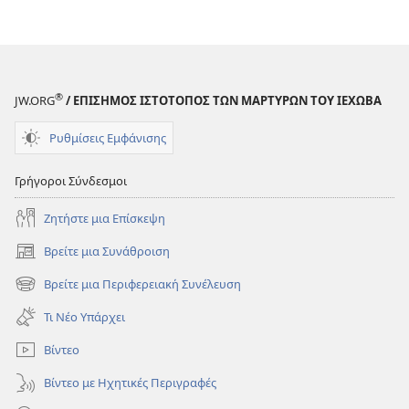
εκδόσεων
ΠΕΡΙΟΔΙΚΑ
22 Απριλίου
2001
®
JW.ORG
/ ΕΠΙΣΗΜΟΣ ΙΣΤΟΤΟΠΟΣ ΤΩΝ ΜΑΡΤΥΡΩΝ ΤΟΥ ΙΕΧΩΒΑ
Ρυθμίσεις Εμφάνισης
Γρήγοροι Σύνδεσμοι
Ζητήστε μια Επίσκεψη
Βρείτε μια Συνάθροιση
(ανοίγει
νέο
Βρείτε μια Περιφερειακή Συνέλευση
(ανοίγει
παράθυρο)
νέο
Τι Νέο Υπάρχει
παράθυρο)
Βίντεο
Βίντεο με Ηχητικές Περιγραφές