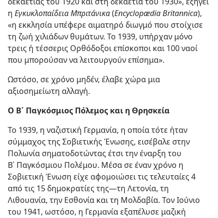
δεκαετίας του 1920 και στη δεκαετία του 1930», εξηγεί
η
Εγκυκλοπαίδεια Μπριτάνικα
(
Encyclopædia Britannica
),
«η εκκλησία υπέφερε αιματηρό διωγμό που στοίχισε
τη ζωή χιλιάδων θυμάτων. Το 1939, υπήρχαν μόνο
τρεις ή τέσσερις Ορθόδοξοι επίσκοποι και 100 ναοί
που μπορούσαν να λειτουργούν επίσημα».
Ωστόσο, σε χρόνο μηδέν, έλαβε χώρα μια
αξιοσημείωτη αλλαγή.
Ο Β΄ Παγκόσμιος Πόλεμος και η Θρησκεία
Το 1939, η ναζιστική Γερμανία, η οποία τότε ήταν
σύμμαχος της Σοβιετικής Ένωσης, εισέβαλε στην
Πολωνία σηματοδοτώντας έτσι την έναρξη του
Β΄ Παγκόσμιου Πολέμου. Μέσα σε έναν χρόνο η
Σοβιετική Ένωση είχε αφομοιώσει τις τελευταίες 4
από τις 15 δημοκρατίες της​—τη Λετονία, τη
Λιθουανία, την Εσθονία και τη Μολδαβία. Τον Ιούνιο
του 1941, ωστόσο, η Γερμανία εξαπέλυσε μαζική