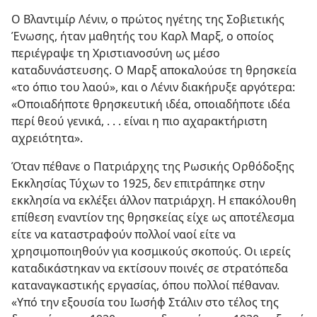
Ο Βλαντιμίρ Λένιν, ο πρώτος ηγέτης της Σοβιετικής
Ένωσης, ήταν μαθητής του Καρλ Μαρξ, ο οποίος
περιέγραψε τη Χριστιανοσύνη ως μέσο
καταδυνάστευσης. Ο Μαρξ αποκαλούσε τη θρησκεία
«το όπιο του λαού», και ο Λένιν διακήρυξε αργότερα:
«Οποιαδήποτε θρησκευτική ιδέα, οποιαδήποτε ιδέα
περί θεού γενικά, . . . είναι η πιο αχαρακτήριστη
αχρειότητα».
Όταν πέθανε ο Πατριάρχης της Ρωσικής Ορθόδοξης
Εκκλησίας Τύχων το 1925, δεν επιτράπηκε στην
εκκλησία να εκλέξει άλλον πατριάρχη. Η επακόλουθη
επίθεση εναντίον της θρησκείας είχε ως αποτέλεσμα
είτε να καταστραφούν πολλοί ναοί είτε να
χρησιμοποιηθούν για κοσμικούς σκοπούς. Οι ιερείς
καταδικάστηκαν να εκτίσουν ποινές σε στρατόπεδα
καταναγκαστικής εργασίας, όπου πολλοί πέθαναν.
«Υπό την εξουσία του Ιωσήφ Στάλιν στο τέλος της