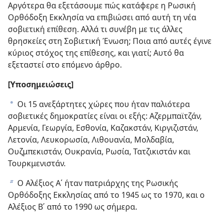
Αργότερα θα εξετάσουμε πώς κατάφερε η Ρωσική
Ορθόδοξη Εκκλησία να επιβιώσει από αυτή τη νέα
σοβιετική επίθεση. Αλλά τι συνέβη με τις άλλες
θρησκείες στη Σοβιετική Ένωση; Ποια από αυτές έγινε
κύριος στόχος της επίθεσης, και γιατί; Αυτό θα
εξεταστεί στο επόμενο άρθρο.
[Υποσημειώσεις]
Οι 15 ανεξάρτητες χώρες που ήταν παλιότερα
a
σοβιετικές δημοκρατίες είναι οι εξής: Αζερμπαϊτζάν,
Αρμενία, Γεωργία, Εσθονία, Καζακστάν, Κιργιζιστάν,
Λετονία, Λευκορωσία, Λιθουανία, Μολδαβία,
Ουζμπεκιστάν, Ουκρανία, Ρωσία, Τατζικιστάν και
Τουρκμενιστάν.
Ο Αλέξιος Α΄ ήταν πατριάρχης της Ρωσικής
b
Ορθόδοξης Εκκλησίας από το 1945 ως το 1970, και ο
Αλέξιος Β΄ από το 1990 ως σήμερα.