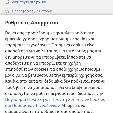
Αναζήτηση στο JW.ORG
Πληροφορίες για Γιατρούς
Πληροφορίες για Επίσημους Φορείς και ΜΜΕ
Ρυθμίσεις Απορρήτου
Βοήθεια
Για να σας προσφέρουμε την καλύτερη δυνατή
εμπειρία χρήσης, χρησιμοποιούμε cookies και
Συνεισφορές
(ανοίγει
παρόμοιες τεχνολογίες. Ορισμένα cookies είναι
νέο
απαραίτητα για να λειτουργεί ο ιστότοπός μας και
παράθυρο)
ΔΙΑΔΙΚΤΥΑΚΗ ΒΙΒΛΙΟΘΗΚΗ της Σκοπιάς™
δεν μπορείτε να τα απορρίψετε. Μπορείτε να
(ανοίγει
αποδεχτείτε ή να απορρίψετε τη χρήση
νέο
®
JW Hub
παράθυρο)
επιπρόσθετων cookies, τα οποία χρησιμοποιούμε
(ανοίγει
νέο
μόνο για να βελτιώσουμε την εμπειρία χρήσης σας.
®
JW Library
παράθυρο)
Κανένα από αυτά τα δεδομένα δεν πρόκειται ποτέ να
πουληθεί ή να χρησιμοποιηθεί για διαφημιστικούς
Βιβλιοθήκη της Σκοπιάς
σκοπούς. Για να μάθετε περισσότερα, διαβάστε την
Παγκόσμια Πολιτική ως Προς τη Χρήση των Cookies
και Παρόμοιων Τεχνολογιών
. Μπορείτε να
διαμορφώσετε τις ρυθμίσεις σας οποιαδήποτε