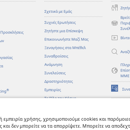
Ζητή
Σχετικά με Εμάς
Βρείτ
Συχνές Ερωτήσεις
Περι
(ανοίγει
Συνέ
Ζητήστε μια Επίσκεψη
νέο
 Προσκλήσεις
παράθυρο
Βίντε
Επικοινωνήστε Μαζί Μας
ων
Ξεναγήσεις στα Μπέθελ
Αναζ
Συναθροίσεις
ργασίας
Ανάμνηση
Πληρ
τα
Επίσ
Συνελεύσεις
ΜΜΕ
Δραστηριότητες
Συν
Εμπειρίες
®
ting
(ανοίγει
νέο
Σε Όλο τον Κόσμο
παράθυρο
ΔΙΑ
ΒΙΒ
(ανοίγει
Σκο
άματα
νέο
 εμπειρία χρήσης, χρησιμοποιούμε cookies και παρόμοιες 
παράθυρο
JW L
μένες Βιβλικές
ας και δεν μπορείτε να τα απορρίψετε. Μπορείτε να αποδεχ