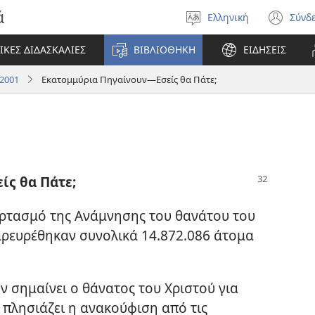
ά
Ελληνική
Σύνδ
Επιλέξτε
(αν
γλώσσα
νέο
ΙΚΕΣ ΔΙΔΑΣΚΑΛΙΕΣ
ΒΙΒΛΙΟΘΗΚΗ
ΕΙΔΗΣΕΙΣ
πα
2001
Εκατομμύρια Πηγαίνουν—Εσείς θα Πάτε;
ίς θα Πάτε;
ορτασμό της Ανάμνησης του θανάτου του
παρευρέθηκαν συνολικά 14.872.086 άτομα
ν σημαίνει ο θάνατος του Χριστού για
 πλησιάζει η ανακούφιση από τις