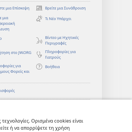
στε μια Επίσκεψη
Βρείτε μια Συνάθροιση
(ανοίγει
νέο
ε μια
Τι Νέο Υπάρχει
παράθυρο)
φερειακή
λευση
)
Βίντεο με Ηχητικές
ο
Περιγραφές
Πληροφορίες για
ήτηση στο JW.ORG
Γιατρούς
οφορίες για
Βοήθεια
ημους Φορείς και
εισφορές
)
ΔΙΚΤΥΑΚΗ
®
JW Hub
(ανοίγει
ΛΙΟΘΗΚΗ της
νέο
πιάς™
τεχνολογίες. Ορισμένα cookies είναι
παράθυρο)
)
Βιβλιοθήκη της
®
ibrary
τείτε ή να απορρίψετε τη χρήση
Σκοπιάς