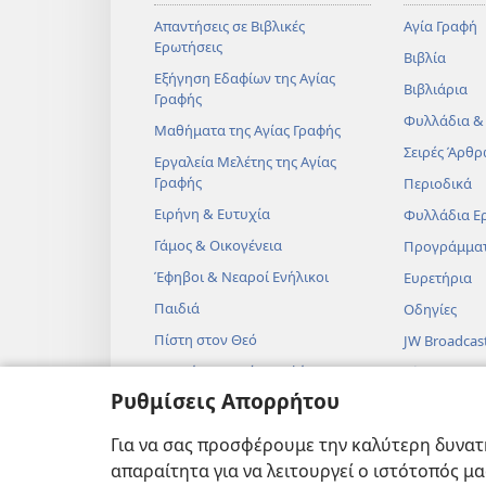
Απαντήσεις σε Βιβλικές
Αγία Γραφή
Ερωτήσεις
Βιβλία
Εξήγηση Εδαφίων της Αγίας
Βιβλιάρια
Γραφής
Φυλλάδια &
Μαθήματα της Αγίας Γραφής
Σειρές Άρθρ
Εργαλεία Μελέτης της Αγίας
Γραφής
Περιοδικά
Ειρήνη & Ευτυχία
Φυλλάδια Ε
Γάμος & Οικογένεια
Προγράμμα
Έφηβοι & Νεαροί Ενήλικοι
Ευρετήρια
Παιδιά
Οδηγίες
Πίστη στον Θεό
JW Broadcas
Επιστήμη & Αγία Γραφή
Βίντεο
Ρυθμίσεις Απορρήτου
Ιστορία & Αγία Γραφή
Μουσική
Ηχητικά Δρ
Για να σας προσφέρουμε την καλύτερη δυνατή
Δραματοποιη
απαραίτητα για να λειτουργεί ο ιστότοπός μ