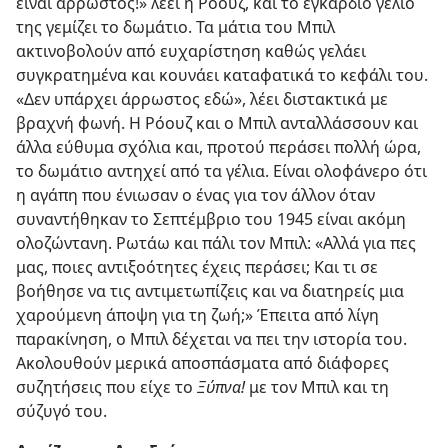
είναι άρρωστος!» λέει η Ρόουζ, και το εγκάρδιο γέλιο
της γεμίζει το δωμάτιο. Τα μάτια του Μπιλ
ακτινοβολούν από ευχαρίστηση καθώς γελάει
συγκρατημένα και κουνάει καταφατικά το κεφάλι του.
«Δεν υπάρχει άρρωστος εδώ», λέει διστακτικά με
βραχνή φωνή. Η Ρόουζ και ο Μπιλ ανταλλάσσουν και
άλλα εύθυμα σχόλια και, προτού περάσει πολλή ώρα,
το δωμάτιο αντηχεί από τα γέλια. Είναι ολοφάνερο ότι
η αγάπη που ένιωσαν ο ένας για τον άλλον όταν
συναντήθηκαν το Σεπτέμβριο του 1945 είναι ακόμη
ολοζώντανη. Ρωτάω και πάλι τον Μπιλ: «Αλλά για πες
μας, ποιες αντιξοότητες έχεις περάσει; Και τι σε
βοήθησε να τις αντιμετωπίζεις και να διατηρείς μια
χαρούμενη άποψη για τη ζωή;» Έπειτα από λίγη
παρακίνηση, ο Μπιλ δέχεται να πει την ιστορία του.
Ακολουθούν μερικά αποσπάσματα από διάφορες
συζητήσεις που είχε το
Ξύπνα!
με τον Μπιλ και τη
σύζυγό του.