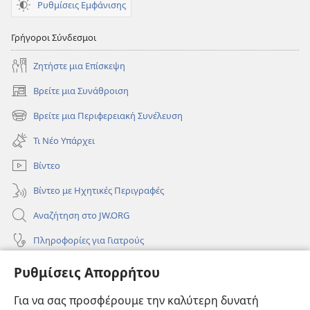
Ρυθμίσεις Εμφάνισης
Γρήγοροι Σύνδεσμοι
Ζητήστε μια Επίσκεψη
Βρείτε μια Συνάθροιση
(ανοίγει
νέο
Βρείτε μια Περιφερειακή Συνέλευση
(ανοίγει
παράθυρο)
νέο
Τι Νέο Υπάρχει
παράθυρο)
Βίντεο
Βίντεο με Ηχητικές Περιγραφές
Αναζήτηση στο JW.ORG
Πληροφορίες για Γιατρούς
Πληροφορίες για Επίσημους Φορείς και ΜΜΕ
Ρυθμίσεις Απορρήτου
Βοήθεια
Για να σας προσφέρουμε την καλύτερη δυνατή