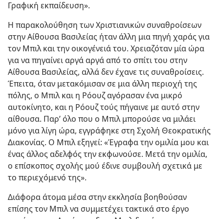
Γραφική εκπαίδευση».
Η παρακολούθηση των Χριστιανικών συναθροίσεων
στην Αίθουσα Βασιλείας ήταν άλλη μια πηγή χαράς για
τον Μπιλ και την οικογένειά του. Χρειαζόταν μία ώρα
για να πηγαίνει αργά αργά από το σπίτι του στην
Αίθουσα Βασιλείας, αλλά δεν έχανε τις συναθροίσεις.
Έπειτα, όταν μετακόμισαν σε μια άλλη περιοχή της
πόλης, ο Μπιλ και η Ρόουζ αγόρασαν ένα μικρό
αυτοκίνητο, και η Ρόουζ τούς πήγαινε με αυτό στην
αίθουσα. Παρ’ όλο που ο Μπιλ μπορούσε να μιλάει
μόνο για λίγη ώρα, εγγράφηκε στη Σχολή Θεοκρατικής
Διακονίας. Ο Μπιλ εξηγεί: «Έγραφα την ομιλία μου και
ένας άλλος αδελφός την εκφωνούσε. Μετά την ομιλία,
ο επίσκοπος σχολής μού έδινε συμβουλή σχετικά με
το περιεχόμενό της».
Διάφορα άτομα μέσα στην εκκλησία βοηθούσαν
επίσης τον Μπιλ να συμμετέχει τακτικά στο έργο