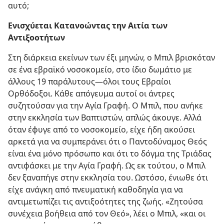
αυτό;
Ενισχύεται Κατανοώντας την Αιτία των
Αντιξοοτήτων
Στη διάρκεια εκείνων των έξι μηνών, ο Μπιλ βρισκόταν
σε ένα εβραϊκό νοσοκομείο, στο ίδιο δωμάτιο με
άλλους 19 παράλυτους​—όλοι τους Εβραίοι
Ορθόδοξοι. Κάθε απόγευμα αυτοί οι άντρες
συζητούσαν για την Αγία Γραφή. Ο Μπιλ, που ανήκε
στην εκκλησία των Βαπτιστών, απλώς άκουγε. Αλλά
όταν έφυγε από το νοσοκομείο, είχε ήδη ακούσει
αρκετά για να συμπεράνει ότι ο Παντοδύναμος Θεός
είναι ένα μόνο πρόσωπο και ότι το δόγμα της Τριάδας
αντιφάσκει με την Αγία Γραφή. Ως εκ τούτου, ο Μπιλ
δεν ξαναπήγε στην εκκλησία του. Ωστόσο, ένιωθε ότι
είχε ανάγκη από πνευματική καθοδηγία για να
αντιμετωπίζει τις αντιξοότητες της ζωής. «Ζητούσα
συνέχεια βοήθεια από τον Θεό», λέει ο Μπιλ, «και οι