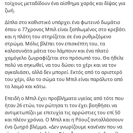
τοίχους μεταδίδουν ένα αίσθημα χαράς και δίψας για
ζωή.
Δίπλα στο καθιστικό υπάρχει ένα φωτεινό δωμάτιο
όπου ο 77χρονος Μπιλ είναι ξαπλωμένος στο κρεβάτι
και η πλάτη του στηρίζεται σε ένα ρυθμιζόμενο
στρώμα. Μόλις βλέπει τον επισκέπτη του, τα
καλοσυνάτα μάτια του λάμπουν και ένα πλατύ
χαμόγελο ζωγραφίζεται στο πρόσωπό του. Θα ήθελε
πολύ να σηκωθεί, να του δώσει το χέρι και να τον
αγκαλιάσει, αλλά δεν μπορεί. Εκτός από το αριστερό
του χέρι, όλο το σώμα του Μπιλ είναι παράλυτο από
το λαιμό και κάτω.
Επειδή ο Μπιλ έχει προβλήματα υγείας από τότε που
ήταν 26 ετών, τον ρώτησα τι τον έχει βοηθήσει να
αντιμετωπίζει με επιτυχία τις αρρώστιες του επί 50
και πλέον χρόνια. Ο Μπιλ και η Ρόουζ ανταλλάσσουν
ένα ζωηρό βλέμμα. «Δεν γνωρίζουμε κανέναν που να