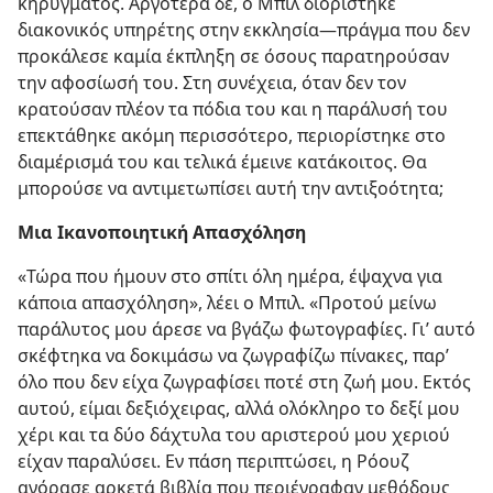
κηρύγματος. Αργότερα δε, ο Μπιλ διορίστηκε
διακονικός υπηρέτης στην εκκλησία​—πράγμα που δεν
προκάλεσε καμία έκπληξη σε όσους παρατηρούσαν
την αφοσίωσή του. Στη συνέχεια, όταν δεν τον
κρατούσαν πλέον τα πόδια του και η παράλυσή του
επεκτάθηκε ακόμη περισσότερο, περιορίστηκε στο
διαμέρισμά του και τελικά έμεινε κατάκοιτος. Θα
μπορούσε να αντιμετωπίσει αυτή την αντιξοότητα;
Μια Ικανοποιητική Απασχόληση
«Τώρα που ήμουν στο σπίτι όλη ημέρα, έψαχνα για
κάποια απασχόληση», λέει ο Μπιλ. «Προτού μείνω
παράλυτος μου άρεσε να βγάζω φωτογραφίες. Γι’ αυτό
σκέφτηκα να δοκιμάσω να ζωγραφίζω πίνακες, παρ’
όλο που δεν είχα ζωγραφίσει ποτέ στη ζωή μου. Εκτός
αυτού, είμαι δεξιόχειρας, αλλά ολόκληρο το δεξί μου
χέρι και τα δύο δάχτυλα του αριστερού μου χεριού
είχαν παραλύσει. Εν πάση περιπτώσει, η Ρόουζ
αγόρασε αρκετά βιβλία που περιέγραφαν μεθόδους