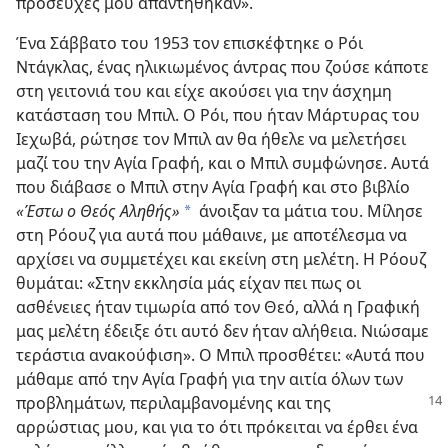
προσευχές μου απαντήθηκαν».
Ένα Σάββατο του 1953 τον επισκέφτηκε ο Ρόι
Ντάγκλας, ένας ηλικιωμένος άντρας που ζούσε κάποτε
στη γειτονιά του και είχε ακούσει για την άσχημη
κατάσταση του Μπιλ. Ο Ρόι, που ήταν Μάρτυρας του
Ιεχωβά, ρώτησε τον Μπιλ αν θα ήθελε να μελετήσει
μαζί του την Αγία Γραφή, και ο Μπιλ συμφώνησε. Αυτά
που διάβασε ο Μπιλ στην Αγία Γραφή και στο βιβλίο
«Έστω ο Θεός Αληθής»
άνοιξαν τα μάτια του. Μίλησε
a
στη Ρόουζ για αυτά που μάθαινε, με αποτέλεσμα να
αρχίσει να συμμετέχει και εκείνη στη μελέτη. Η Ρόουζ
θυμάται: «Στην εκκλησία μάς είχαν πει πως οι
ασθένειες ήταν τιμωρία από τον Θεό, αλλά η Γραφική
μας μελέτη έδειξε ότι αυτό δεν ήταν αλήθεια. Νιώσαμε
τεράστια ανακούφιση». Ο Μπιλ προσθέτει: «Αυτά που
μάθαμε από την Αγία Γραφή για την αιτία όλων των
προβλημάτων, περιλαμβανομένης
και της
αρρώστιας μου, και για το ότι πρόκειται να έρθει ένα