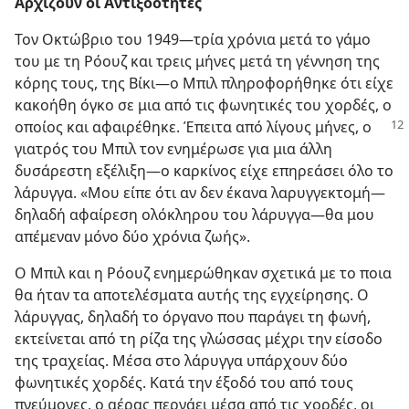
Αρχίζουν οι Αντιξοότητες
Τον Οκτώβριο του 1949​—τρία χρόνια μετά το γάμο
του με τη Ρόουζ και τρεις μήνες μετά τη γέννηση της
κόρης τους, της Βίκι—​ο Μπιλ πληροφορήθηκε ότι είχε
κακοήθη όγκο σε μια από τις φωνητικές του χορδές, ο
οποίος και αφαιρέθηκε. Έπειτα
από λίγους μήνες, ο
γιατρός του Μπιλ τον ενημέρωσε για μια άλλη
δυσάρεστη εξέλιξη​—ο καρκίνος είχε επηρεάσει όλο το
λάρυγγα. «Μου είπε ότι αν δεν έκανα λαρυγγεκτομή​—
δηλαδή αφαίρεση ολόκληρου του λάρυγγα—​θα μου
απέμεναν μόνο δύο χρόνια ζωής».
Ο Μπιλ και η Ρόουζ ενημερώθηκαν σχετικά με το ποια
θα ήταν τα αποτελέσματα αυτής της εγχείρησης. Ο
λάρυγγας, δηλαδή το όργανο που παράγει τη φωνή,
εκτείνεται από τη ρίζα της γλώσσας μέχρι την είσοδο
της τραχείας. Μέσα στο λάρυγγα υπάρχουν δύο
φωνητικές χορδές. Κατά την έξοδό του από τους
πνεύμονες, ο αέρας περνάει μέσα από τις χορδές, οι