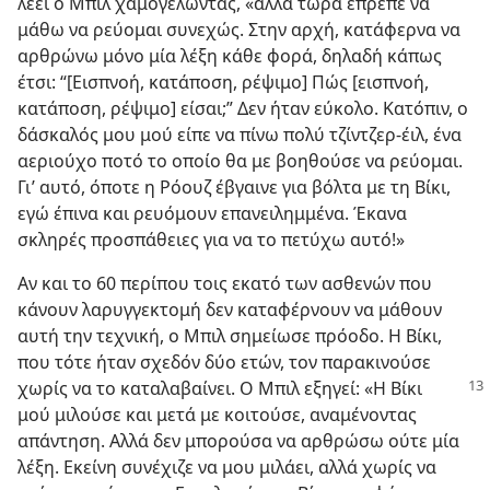
λέει ο Μπιλ χαμογελώντας, «αλλά τώρα έπρεπε να
μάθω να ρεύομαι συνεχώς. Στην αρχή, κατάφερνα να
αρθρώνω μόνο μία λέξη κάθε φορά, δηλαδή κάπως
έτσι: “[Εισπνοή, κατάποση, ρέψιμο] Πώς [εισπνοή,
κατάποση, ρέψιμο] είσαι;” Δεν ήταν εύκολο. Κατόπιν, ο
δάσκαλός μου μού είπε να πίνω πολύ τζίντζερ-έιλ, ένα
αεριούχο ποτό το οποίο θα με βοηθούσε να ρεύομαι.
Γι’ αυτό, όποτε η Ρόουζ έβγαινε για βόλτα με τη Βίκι,
εγώ έπινα και ρευόμουν επανειλημμένα. Έκανα
σκληρές προσπάθειες για να το πετύχω αυτό!»
Αν και το 60 περίπου τοις εκατό των ασθενών που
κάνουν λαρυγγεκτομή δεν καταφέρνουν να μάθουν
αυτή την τεχνική, ο Μπιλ σημείωσε πρόοδο. Η Βίκι,
που τότε ήταν σχεδόν δύο ετών, τον παρακινούσε
χωρίς να το καταλαβαίνει. Ο Μπιλ εξηγεί:
«Η Βίκι
μού μιλούσε και μετά με κοιτούσε, αναμένοντας
απάντηση. Αλλά δεν μπορούσα να αρθρώσω ούτε μία
λέξη. Εκείνη συνέχιζε να μου μιλάει, αλλά χωρίς να