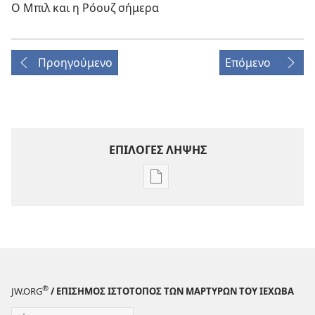
Ο Μπιλ και η Ρόουζ σήμερα
Προηγούμενο
Επόμενο
ΕΠΙΛΟΓΕΣ ΛΗΨΗΣ
Επιλογές
λήψης
εκδόσεων
ΠΕΡΙΟΔΙΚΑ
22 Ιανουαρίου
2001
®
JW.ORG
/ ΕΠΙΣΗΜΟΣ ΙΣΤΟΤΟΠΟΣ ΤΩΝ ΜΑΡΤΥΡΩΝ ΤΟΥ ΙΕΧΩΒΑ