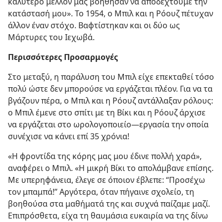
καλύτερο μέλλον μάς βοήθησαν να αποδεχτούμε την
κατάστασή μου». Το 1954, ο Μπιλ και η Ρόουζ πέτυχαν
άλλον έναν στόχο. Βαφτίστηκαν και οι δύο ως
Μάρτυρες του Ιεχωβά.
Περισσότερες Προσαρμογές
Στο μεταξύ, η παράλυση του Μπιλ είχε επεκταθεί τόσο
πολύ ώστε δεν μπορούσε να εργάζεται πλέον. Για να τα
βγάζουν πέρα, ο Μπιλ και η Ρόουζ αντάλλαξαν ρόλους:
ο Μπιλ έμενε στο σπίτι με τη Βίκι και η Ρόουζ άρχισε
να εργάζεται στο ωρολογοποιείο​—εργασία την οποία
συνέχισε να κάνει επί 35 χρόνια!
«Η φροντίδα της κόρης μας μου έδινε πολλή χαρά»,
αναφέρει ο Μπιλ. «Η μικρή Βίκι το απολάμβανε επίσης.
Με υπερηφάνεια, έλεγε σε όποιον έβλεπε: “Προσέχω
τον μπαμπά!” Αργότερα, όταν πήγαινε σχολείο, τη
βοηθούσα στα μαθήματά της και συχνά παίζαμε μαζί.
Επιπρόσθετα, είχα τη θαυμάσια ευκαιρία να της δίνω