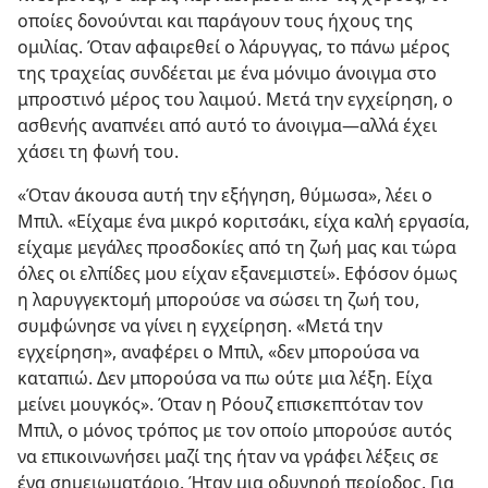
οποίες δονούνται και παράγουν τους ήχους της
ομιλίας. Όταν αφαιρεθεί ο λάρυγγας, το πάνω μέρος
της τραχείας συνδέεται με ένα μόνιμο άνοιγμα στο
μπροστινό μέρος του λαιμού. Μετά την εγχείρηση, ο
ασθενής αναπνέει από αυτό το άνοιγμα​—αλλά έχει
χάσει τη φωνή του.
«Όταν άκουσα αυτή την εξήγηση, θύμωσα», λέει ο
Μπιλ. «Είχαμε ένα μικρό κοριτσάκι, είχα καλή εργασία,
είχαμε μεγάλες προσδοκίες από τη ζωή μας και τώρα
όλες οι ελπίδες μου είχαν εξανεμιστεί». Εφόσον όμως
η λαρυγγεκτομή μπορούσε να σώσει τη ζωή του,
συμφώνησε να γίνει η εγχείρηση. «Μετά την
εγχείρηση», αναφέρει ο Μπιλ, «δεν μπορούσα να
καταπιώ. Δεν μπορούσα να πω ούτε μια λέξη. Είχα
μείνει μουγκός». Όταν η Ρόουζ επισκεπτόταν τον
Μπιλ, ο μόνος τρόπος με τον οποίο μπορούσε αυτός
να επικοινωνήσει μαζί της ήταν να γράφει λέξεις σε
ένα σημειωματάριο. Ήταν μια οδυνηρή περίοδος. Για