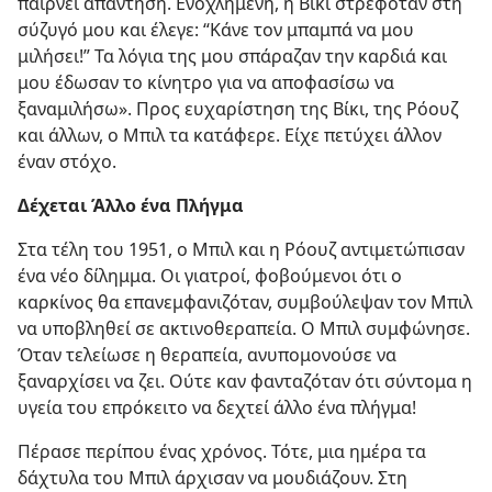
παίρνει απάντηση. Ενοχλημένη, η Βίκι στρεφόταν στη
σύζυγό μου και έλεγε: “Κάνε τον μπαμπά να μου
μιλήσει!” Τα λόγια της μου σπάραζαν την καρδιά και
μου έδωσαν το κίνητρο για να αποφασίσω να
ξαναμιλήσω». Προς ευχαρίστηση της Βίκι, της Ρόουζ
και άλλων, ο Μπιλ τα κατάφερε. Είχε πετύχει άλλον
έναν στόχο.
Δέχεται Άλλο ένα Πλήγμα
Στα τέλη του 1951, ο Μπιλ και η Ρόουζ αντιμετώπισαν
ένα νέο δίλημμα. Οι γιατροί, φοβούμενοι ότι ο
καρκίνος θα επανεμφανιζόταν, συμβούλεψαν τον Μπιλ
να υποβληθεί σε ακτινοθεραπεία. Ο Μπιλ συμφώνησε.
Όταν τελείωσε η θεραπεία, ανυπομονούσε να
ξαναρχίσει να ζει. Ούτε καν φανταζόταν ότι σύντομα η
υγεία του επρόκειτο να δεχτεί άλλο ένα πλήγμα!
Πέρασε περίπου ένας χρόνος. Τότε, μια ημέρα τα
δάχτυλα του Μπιλ άρχισαν να μουδιάζουν. Στη