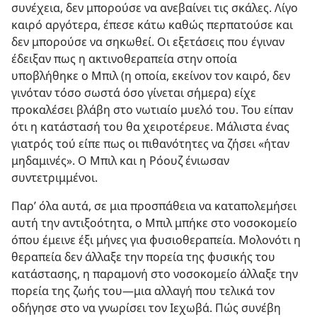
συνέχεια, δεν μπορούσε να ανεβαίνει τις σκάλες. Λίγο
καιρό αργότερα, έπεσε κάτω καθώς περπατούσε και
δεν μπορούσε να σηκωθεί. Οι εξετάσεις που έγιναν
έδειξαν πως η ακτινοθεραπεία στην οποία
υποβλήθηκε ο Μπιλ (η οποία, εκείνον τον καιρό, δεν
γινόταν τόσο σωστά όσο γίνεται σήμερα) είχε
προκαλέσει βλάβη στο νωτιαίο μυελό του. Του είπαν
ότι η κατάστασή του θα χειροτέρευε. Μάλιστα ένας
γιατρός τού είπε πως οι πιθανότητες να ζήσει «ήταν
μηδαμινές». Ο Μπιλ και η Ρόουζ ένιωσαν
συντετριμμένοι.
Παρ’ όλα αυτά, σε μια προσπάθεια να καταπολεμήσει
αυτή την αντιξοότητα, ο Μπιλ μπήκε στο νοσοκομείο
όπου έμεινε έξι μήνες για φυσιοθεραπεία. Μολονότι η
θεραπεία δεν άλλαξε την πορεία της φυσικής του
κατάστασης, η παραμονή στο νοσοκομείο άλλαξε την
πορεία της ζωής του​—μια αλλαγή που τελικά τον
οδήγησε στο να γνωρίσει τον Ιεχωβά. Πώς συνέβη