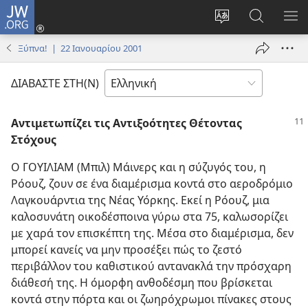
JW.ORG
Σύνδεση
(ανοίγει
Αλλαγή
Αναζήτησ
ΕΜ
νέο
γλώσσας
στο
ΜΕ
Ξύπνα! | 22 Ιανουαρίου 2001
παράθυρο)
ιστότοπου
JW.ORG
ΔΙΑΒΑΣΤΕ ΣΤΗ(Ν)
Αντιμετωπίζει τις Αντιξοότητες Θέτοντας
Στόχους
Ο ΓΟΥΙΛΙΑΜ (Μπιλ) Μάινερς και η σύζυγός του, η
Ρόουζ, ζουν σε ένα διαμέρισμα κοντά στο αεροδρόμιο
Λαγκουάρντια της Νέας Υόρκης. Εκεί η Ρόουζ, μια
καλοσυνάτη οικοδέσποινα γύρω στα 75, καλωσορίζει
με χαρά τον επισκέπτη της. Μέσα στο διαμέρισμα, δεν
μπορεί κανείς να μην προσέξει πώς το ζεστό
περιβάλλον του καθιστικού αντανακλά την πρόσχαρη
διάθεσή της. Η όμορφη ανθοδέσμη που βρίσκεται
κοντά στην πόρτα και οι ζωηρόχρωμοι πίνακες στους