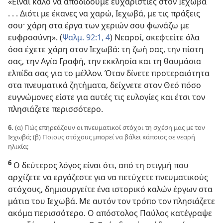
«Είναι καλό να αποδίδουμε ευχαριστίες στον Ιεχωβά
. . . Διότι με έκανες να χαρώ, Ιεχωβά, με τις πράξεις
σου· χάρη στα έργα των χεριών σου φωνάζω με
ευφροσύνη». (
Ψαλμ. 92:1,
4
) Νεαροί, σκεφτείτε όλα
όσα έχετε χάρη στον Ιεχωβά: τη ζωή σας, την πίστη
σας, την Αγία Γραφή, την εκκλησία και τη θαυμάσια
ελπίδα σας για το μέλλον. Όταν δίνετε προτεραιότητα
στα πνευματικά ζητήματα, δείχνετε στον Θεό πόσο
ευγνώμονες είστε για αυτές τις ευλογίες και έτσι τον
πλησιάζετε περισσότερο.
6.
(α) Πώς επηρεάζουν οι πνευματικοί στόχοι τη σχέση μας με τον
Ιεχωβά; (β) Ποιους στόχους μπορεί να βάλει κάποιος σε νεαρή
ηλικία;
6
Ο δεύτερος λόγος είναι ότι, από τη στιγμή που
αρχίζετε να εργάζεστε για να πετύχετε πνευματικούς
στόχους, δημιουργείτε ένα ιστορικό καλών έργων στα
μάτια του Ιεχωβά. Με αυτόν τον τρόπο τον πλησιάζετε
ακόμα περισσότερο. Ο απόστολος Παύλος κατέγραψε