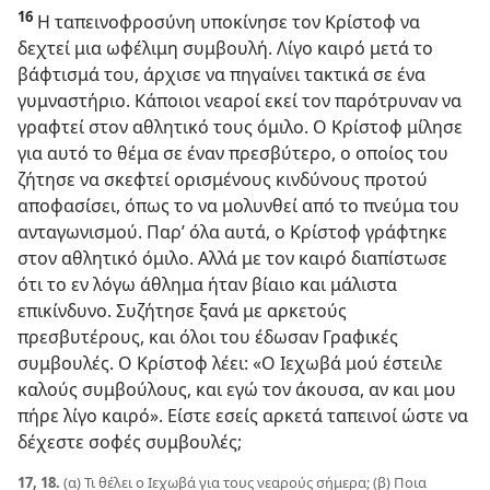
16
Η ταπεινοφροσύνη υποκίνησε τον Κρίστοφ να
δεχτεί μια ωφέλιμη συμβουλή. Λίγο καιρό μετά το
βάφτισμά του, άρχισε να πηγαίνει τακτικά σε ένα
γυμναστήριο. Κάποιοι νεαροί εκεί τον παρότρυναν να
γραφτεί στον αθλητικό τους όμιλο. Ο Κρίστοφ μίλησε
για αυτό το θέμα σε έναν πρεσβύτερο, ο οποίος του
ζήτησε να σκεφτεί ορισμένους κινδύνους προτού
αποφασίσει, όπως το να μολυνθεί από το πνεύμα του
ανταγωνισμού. Παρ’ όλα αυτά, ο Κρίστοφ γράφτηκε
στον αθλητικό όμιλο. Αλλά με τον καιρό διαπίστωσε
ότι το εν λόγω άθλημα ήταν βίαιο και μάλιστα
επικίνδυνο. Συζήτησε ξανά με αρκετούς
πρεσβυτέρους, και όλοι του έδωσαν Γραφικές
συμβουλές. Ο Κρίστοφ λέει: «Ο Ιεχωβά μού έστειλε
καλούς συμβούλους, και εγώ τον άκουσα, αν και μου
πήρε λίγο καιρό». Είστε εσείς αρκετά ταπεινοί ώστε να
δέχεστε σοφές συμβουλές;
17, 18.
(α) Τι θέλει ο Ιεχωβά για τους νεαρούς σήμερα; (β) Ποια