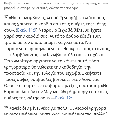
θλιβερή κατάσταση μπορεί να προκύψει αργότερα στη ζωή, και πώς
μπορεί να αποφευχθεί αυτό; Δώστε παράδειγμα.
17
«Να απολαμβάνεις, νεαρέ [ή νεαρή], τα νιάτα σου,
και ας χαίρεται η καρδιά σου στις ημέρες της νιότης
σου». (
Εκκλ. 11:9
) Νεαροί, ο Ιεχωβά θέλει να έχετε
χαρά στην καρδιά σας. Αυτό το άρθρο έδειξε έναν
τρόπο με τον οποίο μπορεί να γίνει αυτό. Να
παραμένετε προσηλωμένοι σε θεοκρατικούς στόχους,
περιλαμβάνοντας τον Ιεχωβά σε όλα σας τα σχέδια.
Όσο νωρίτερα αρχίσετε να το κάνετε αυτό, τόσο
γρηγορότερα θα νιώσετε την καθοδηγία, την
προστασία και την ευλογία του Ιεχωβά. Σκεφτείτε
πόσες σοφές συμβουλές βρίσκετε στον Λόγο του
Θεού, και πάρτε στα σοβαρά την εξής προτροπή: «Να
θυμάσαι λοιπόν τον Μεγαλειώδη Δημιουργό σου στις
ημέρες της νιότης σου».​—
Εκκλ. 12:1
.
18
Κανείς δεν μένει νέος για πολύ. Οι νεαροί γρήγορα
γίνονται ενήλικοι. Δυστυχώς, ως ενήλικοι πια, πολλοί