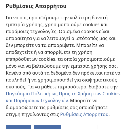
Πληροφορίες για Επίσημους Φορείς και ΜΜΕ
Ρυθμίσεις Απορρήτου
Βοήθεια
Για να σας προσφέρουμε την καλύτερη δυνατή
εμπειρία χρήσης, χρησιμοποιούμε cookies και
Συνεισφορές
(ανοίγει
παρόμοιες τεχνολογίες. Ορισμένα cookies είναι
νέο
απαραίτητα για να λειτουργεί ο ιστότοπός μας και
παράθυρο)
ΔΙΑΔΙΚΤΥΑΚΗ ΒΙΒΛΙΟΘΗΚΗ της Σκοπιάς™
δεν μπορείτε να τα απορρίψετε. Μπορείτε να
(ανοίγει
αποδεχτείτε ή να απορρίψετε τη χρήση
νέο
®
JW Hub
παράθυρο)
επιπρόσθετων cookies, τα οποία χρησιμοποιούμε
(ανοίγει
νέο
μόνο για να βελτιώσουμε την εμπειρία χρήσης σας.
®
JW Library
παράθυρο)
Κανένα από αυτά τα δεδομένα δεν πρόκειται ποτέ να
πουληθεί ή να χρησιμοποιηθεί για διαφημιστικούς
Βιβλιοθήκη της Σκοπιάς
σκοπούς. Για να μάθετε περισσότερα, διαβάστε την
Παγκόσμια Πολιτική ως Προς τη Χρήση των Cookies
και Παρόμοιων Τεχνολογιών
. Μπορείτε να
διαμορφώσετε τις ρυθμίσεις σας οποιαδήποτε
Copyright
© 2026 Watch Tower Bible and Tract Society of Pennsylvania.
στιγμή πηγαίνοντας στις
Ρυθμίσεις Απορρήτου
.
Π
ΟΡΟΙ ΧΡΗΣΗΣ
|
ΠΟΛΙΤΙΚΗ ΑΠΟΡΡΗΤΟΥ
|
ΡΥΘΜΙΣΕΙΣ ΑΠΟΡΡΗΤΟΥ
Πί