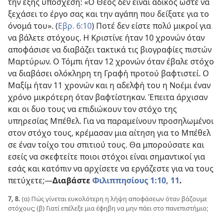
την εξής υπόσχεση: «Ο Θεός δεν είναι άδικος ώστε να
ξεχάσει το έργο σας και την αγάπη που δείξατε για το
όνομά του». (
Εβρ. 6:10
) Ποτέ δεν είστε πολύ μικροί για
να βάλετε στόχους. Η Κριστίνε ήταν 10 χρονών όταν
αποφάσισε να διαβάζει τακτικά τις βιογραφίες πιστών
Μαρτύρων. Ο Τόμπι ήταν 12 χρονών όταν έβαλε στόχο
να διαβάσει ολόκληρη τη Γραφή προτού βαφτιστεί. Ο
Μαξίμ ήταν 11 χρονών και η αδελφή του η Νοέμι έναν
χρόνο μικρότερη όταν βαφτίστηκαν. Έπειτα άρχισαν
και οι δυο τους να επιδιώκουν τον στόχο της
υπηρεσίας Μπέθελ. Για να παραμείνουν προσηλωμένοι
στον στόχο τους, κρέμασαν μια αίτηση για το Μπέθελ
σε έναν τοίχο του σπιτιού τους. Θα μπορούσατε και
εσείς να σκεφτείτε ποιοι στόχοι είναι σημαντικοί για
εσάς και κατόπιν να αρχίσετε να εργάζεστε για να τους
πετύχετε;​—
Διαβάστε
Φιλιππησίους 1:10, 11
.
7, 8.
(α) Πώς γίνεται ευκολότερη η λήψη αποφάσεων όταν βάζουμε
στόχους; (β) Γιατί επέλεξε μια έφηβη να μην πάει στο πανεπιστήμιο;