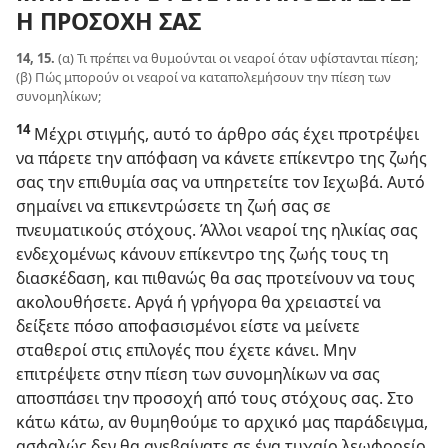
Η ΠΡΟΣΟΧΗ ΣΑΣ
14, 15.
(α) Τι πρέπει να θυμούνται οι νεαροί όταν υφίστανται πίεση;
(β) Πώς μπορούν οι νεαροί να καταπολεμήσουν την πίεση των
συνομηλίκων;
14
Μέχρι στιγμής, αυτό το άρθρο σάς έχει προτρέψει
να πάρετε την απόφαση να κάνετε επίκεντρο της ζωής
σας την επιθυμία σας να υπηρετείτε τον Ιεχωβά. Αυτό
σημαίνει να επικεντρώσετε τη ζωή σας σε
πνευματικούς στόχους. Άλλοι νεαροί της ηλικίας σας
ενδεχομένως κάνουν επίκεντρο της ζωής τους τη
διασκέδαση, και πιθανώς θα σας προτείνουν να τους
ακολουθήσετε. Αργά ή γρήγορα θα χρειαστεί να
δείξετε πόσο αποφασισμένοι είστε να μείνετε
σταθεροί στις επιλογές που έχετε κάνει. Μην
επιτρέψετε στην πίεση των συνομηλίκων να σας
αποσπάσει την προσοχή από τους στόχους σας. Στο
κάτω κάτω, αν θυμηθούμε το αρχικό μας παράδειγμα,
ασφαλώς δεν θα ανεβαίνατε σε ένα τυχαίο λεωφορείο