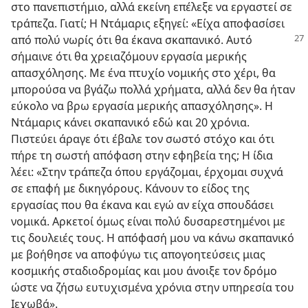
στο πανεπιστήμιο, αλλά εκείνη επέλεξε να εργαστεί σε
τράπεζα. Γιατί; Η Ντάμαρις εξηγεί: «Είχα αποφασίσει
από πολύ νωρίς ότι θα έκανα σκαπανικό. Αυτό
σήμαινε ότι θα χρειαζόμουν εργασία μερικής
απασχόλησης. Με ένα πτυχίο νομικής στο χέρι, θα
μπορούσα να βγάζω πολλά χρήματα, αλλά δεν θα ήταν
εύκολο να βρω εργασία μερικής απασχόλησης». Η
Ντάμαρις κάνει σκαπανικό εδώ και 20 χρόνια.
Πιστεύει άραγε ότι έβαλε τον σωστό στόχο και ότι
πήρε τη σωστή απόφαση στην εφηβεία της; Η ίδια
λέει: «Στην τράπεζα όπου εργάζομαι, έρχομαι συχνά
σε επαφή με δικηγόρους. Κάνουν το είδος της
εργασίας που θα έκανα και εγώ αν είχα σπουδάσει
νομικά. Αρκετοί όμως είναι πολύ δυσαρεστημένοι με
τις δουλειές τους. Η απόφασή μου να κάνω σκαπανικό
με βοήθησε να αποφύγω τις απογοητεύσεις μιας
κοσμικής σταδιοδρομίας και μου άνοιξε τον δρόμο
ώστε να ζήσω ευτυχισμένα χρόνια στην υπηρεσία του
Ιεχωβά».