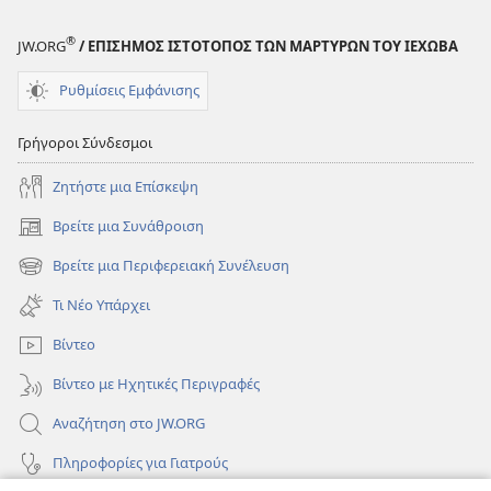
®
JW.ORG
/ ΕΠΙΣΗΜΟΣ ΙΣΤΟΤΟΠΟΣ ΤΩΝ ΜΑΡΤΥΡΩΝ ΤΟΥ ΙΕΧΩΒΑ
Ρυθμίσεις Εμφάνισης
Γρήγοροι Σύνδεσμοι
Ζητήστε μια Επίσκεψη
Βρείτε μια Συνάθροιση
(ανοίγει
νέο
Βρείτε μια Περιφερειακή Συνέλευση
(ανοίγει
παράθυρο)
νέο
Τι Νέο Υπάρχει
παράθυρο)
Βίντεο
Βίντεο με Ηχητικές Περιγραφές
Αναζήτηση στο JW.ORG
Πληροφορίες για Γιατρούς