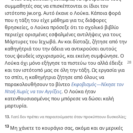
συμμαθητές σας να επισκέπτονται οι ίδιοι τον
ιστότοπο jw.org. Αυτό έκανε ο Λούκα. Κάποια φορά
που η τάξη του είχε μάθημα για τις διάφορες
θρησκείες, ο Λούκα πρόσεξε ότι το σχολικό βιβλίο
περιείχε ορισμένες εσφαλμένες αντιλήψεις για τους
Μάρτυρες του Ιεχωβά. Αν και δίσταζε, ζήτησε από την
καθηγήτριά του την άδεια να αντικρούσει αυτούς
τους ψευδείς ισχυρισμούς, και εκείνη συμφώνησε. Ο
Λούκα όχι μόνο
εξήγησε τα πιστεύω του αλλά έδειξε
και τον ιστότοπό μας σε όλη την τάξη. Ως εργασία για
το σπίτι, η καθηγήτρια ζήτησε από όλους να
παρακολουθήσουν το βίντεο
Εκφοβισμός​—Νίκησε τον
Νταή Χωρίς να τον Αγγίξεις
.
Ο Λούκα ήταν
κατενθουσιασμένος που μπόρεσε να δώσει καλή
μαρτυρία.
13.
Γιατί δεν πρέπει να παραιτούμαστε όταν προκύπτουν δυσκολίες;
13
Μη χάνετε το κουράγιο σας, ακόμα και αν μερικές