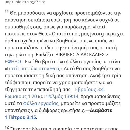
μαρτυρία στο σχολείο;
11
Θα μπορούσατε να αρχίσετε προετοιμάζοντας την
απάντηση σε κάποια ερώτηση που κάνουν συχνά οι
συμμαθητές σας, όπως για παράδειγμα: «Γιατί
πιστεύεις στον Θεό;» Ο ιστότοπός μας jw.org περιέχει
άρθρα σχεδιασμένα να βοηθούν τους νεαρούς να
προετοιμάζουν οι ίδιοι την απάντησή τους σε αυτή
την ερώτηση. Επιλέξτε ΒΙΒΛΙΚΕΣ ΔΙΔΑΣΚΑΛΙΕΣ >
ΕΦΗΒΟΙ
. Εκεί θα βρείτε ένα φύλλο εργασίας με τίτλο
«
Γιατί Πιστεύω στον Θεό;
» Αυτό θα σας βοηθήσει να
προετοιμάσετε τη δική σας απάντηση. Αναφέρει τρία
εδάφια που μπορείτε να χρησιμοποιήσετε για να
εξηγήσετε την πεποίθησή σας​—
Εβραίους 3:4,
Ρωμαίους 1:20
και
Ψαλμός 139:14
. Χρησιμοποιώντας
αυτά τα
φύλλα εργασίας
, μπορείτε να προετοιμάζετε
απαντήσεις για διάφορες ερωτήσεις.​—
Διαβάστε
1 Πέτρου 3:15
.
12
Όταν σας δίνεται η ευκαιρία, να προτρέπετε τους