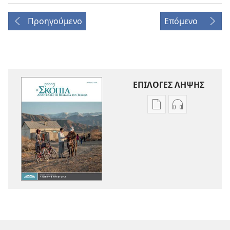
Προηγούμενο
Επόμενο
ΕΠΙΛΟΓΕΣ ΛΗΨΗΣ
Επιλογές
Επιλογές
λήψης
λήψης
εκδόσεων
ηχογραφήσε
Η
Η
ΣΚΟΠΙΑ
ΣΚΟΠΙΑ
—
—
ΕΚΔΟΣΗ
ΕΚΔΟΣΗ
ΜΕΛΕΤΗΣ
ΜΕΛΕΤΗΣ
Απρίλιος 2018
Απρίλιος 201