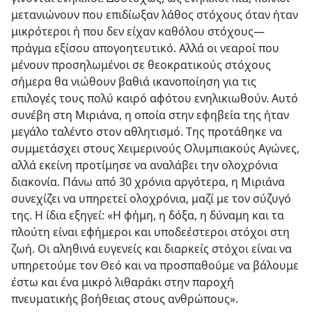
μετανιώνουν που επιδίωξαν λάθος στόχους όταν ήταν
μικρότεροι ή που δεν είχαν καθόλου στόχους​—
πράγμα εξίσου απογοητευτικό. Αλλά οι νεαροί που
μένουν προσηλωμένοι σε θεοκρατικούς στόχους
σήμερα θα νιώθουν βαθιά ικανοποίηση για τις
επιλογές τους πολύ καιρό αφότου ενηλικιωθούν. Αυτό
συνέβη στη Μιριάνα, η οποία στην εφηβεία της ήταν
μεγάλο ταλέντο στον αθλητισμό. Της προτάθηκε να
συμμετάσχει στους Χειμερινούς Ολυμπιακούς Αγώνες,
αλλά εκείνη προτίμησε να αναλάβει την ολοχρόνια
διακονία. Πάνω από 30 χρόνια αργότερα, η Μιριάνα
συνεχίζει να υπηρετεί ολοχρόνια, μαζί με τον σύζυγό
της. Η ίδια εξηγεί: «Η φήμη, η δόξα, η δύναμη και τα
πλούτη είναι εφήμεροι και υποδεέστεροι στόχοι στη
ζωή. Οι αληθινά ευγενείς και διαρκείς στόχοι είναι να
υπηρετούμε τον Θεό και να προσπαθούμε να βάλουμε
έστω και ένα μικρό λιθαράκι στην παροχή
πνευματικής βοήθειας στους ανθρώπους».