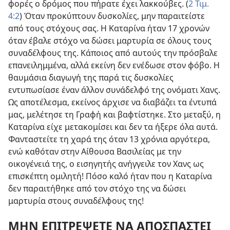
φορές ο δρόμος που πήρατε έχει λακκούβες. (
2 Τιμ.
4:2
) Όταν προκύπτουν δυσκολίες, μην παραιτείστε
από τους στόχους σας. Η Καταρίνα ήταν 17 χρονών
όταν έβαλε στόχο να δώσει μαρτυρία σε όλους τους
συναδέλφους της. Κάποιος από αυτούς την πρόσβαλε
επανειλημμένα, αλλά εκείνη δεν ενέδωσε στον φόβο. Η
θαυμάσια διαγωγή της παρά τις δυσκολίες
εντυπωσίασε έναν άλλον συνάδελφό της ονόματι Χανς.
Ως αποτέλεσμα, εκείνος άρχισε να διαβάζει τα έντυπά
μας, μελέτησε τη Γραφή και βαφτίστηκε. Στο μεταξύ, η
Καταρίνα είχε μετακομίσει και δεν τα ήξερε όλα αυτά.
Φανταστείτε τη χαρά της όταν 13 χρόνια αργότερα,
ενώ καθόταν στην Αίθουσα Βασιλείας με την
οικογένειά της, ο εισηγητής ανήγγειλε τον Χανς ως
επισκέπτη ομιλητή! Πόσο καλό ήταν που η Καταρίνα
δεν παραιτήθηκε από τον στόχο της να δώσει
μαρτυρία στους συναδέλφους της!
ΜΗΝ ΕΠΙΤΡΕΨΕΤΕ ΝΑ ΑΠΟΣΠΑΣΤΕΙ