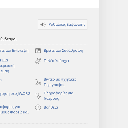
Ρυθμίσεις Εμφάνισης
Σύνδεσμοι
στε μια Επίσκεψη
Βρείτε μια Συνάθροιση
(ανοίγει
νέο
ε μια
Τι Νέο Υπάρχει
παράθυρο)
φερειακή
λευση
)
Βίντεο με Ηχητικές
ο
Περιγραφές
Πληροφορίες για
ήτηση στο JW.ORG
Γιατρούς
οφορίες για
Βοήθεια
ημους Φορείς και