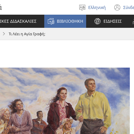
ά
Ελληνική
Σύνδ
Επιλέξτε
(αν
γλώσσα
νέο
ΙΚΕΣ ΔΙΔΑΣΚΑΛΙΕΣ
ΒΙΒΛΙΟΘΗΚΗ
ΕΙΔΗΣΕΙΣ
πα
Τι Λέει η Αγία Γραφή;