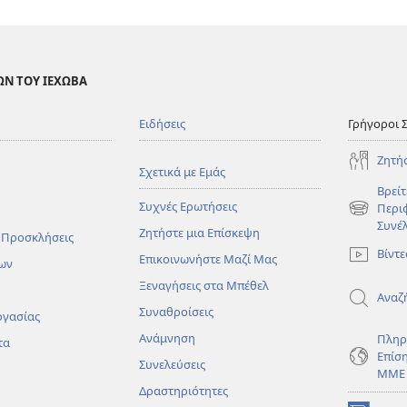
ΩΝ ΤΟΥ ΙΕΧΩΒΑ
Ειδήσεις
Γρήγοροι 
Ζητή
Σχετικά με Εμάς
Βρείτ
Συχνές Ερωτήσεις
Περι
(ανοίγει
Συνέ
Ζητήστε μια Επίσκεψη
νέο
 Προσκλήσεις
παράθυρο
Βίντε
Επικοινωνήστε Μαζί Μας
ων
Ξεναγήσεις στα Μπέθελ
Αναζ
Συναθροίσεις
ργασίας
Ανάμνηση
Πληρ
τα
Επίσ
Συνελεύσεις
ΜΜΕ
Δραστηριότητες