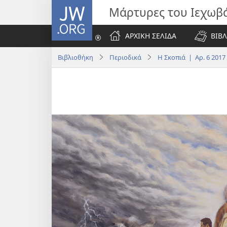
JW.ORG
Μάρτυρες του Ιεχωβ
ΑΡΧΙΚΗ ΣΕΛΙΔΑ
ΒΙΒΛ
Βιβλιοθήκη
Περιοδικά
Η Σκοπιά | Αρ. 6 2017