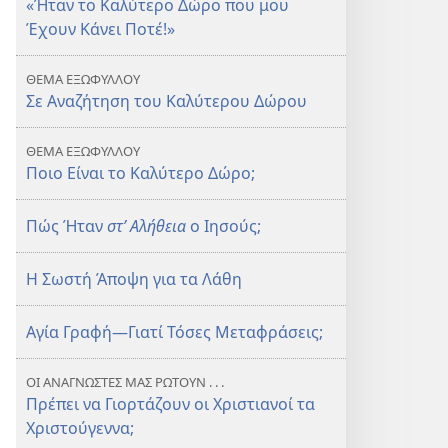
«Ήταν το Καλύτερο Δώρο που μου
Καλύτερο
Καλύτερο
Έχουν Κάνει Ποτέ!»
Δώρο;
Δώρο;
ΘΕΜΑ ΕΞΩΦΥΛΛΟΥ
Σε Αναζήτηση του Καλύτερου Δώρου
ΘΕΜΑ ΕΞΩΦΥΛΛΟΥ
Ποιο Είναι το Καλύτερο Δώρο;
Πώς Ήταν
στ’ Αλήθεια
ο Ιησούς;
Η Σωστή Άποψη για τα Λάθη
Αγία Γραφή—Γιατί Τόσες Μεταφράσεις;
ΟΙ ΑΝΑΓΝΩΣΤΕΣ ΜΑΣ ΡΩΤΟΥΝ . . .
Πρέπει να Γιορτάζουν οι Χριστιανοί τα
Χριστούγεννα;