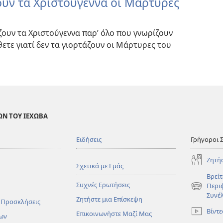
ζουν τα Χριστούγεννα οι Μάρτυρες
ουν τα Χριστούγεννα παρ’ όλο που γνωρίζουν
ετε γιατί δεν τα γιορτάζουν οι Μάρτυρες του
ΩΝ ΤΟΥ ΙΕΧΩΒΑ
Ειδήσεις
Γρήγοροι 
Ζητή
Σχετικά με Εμάς
Βρείτ
Συχνές Ερωτήσεις
Περι
(ανοίγει
Συνέ
Ζητήστε μια Επίσκεψη
νέο
 Προσκλήσεις
παράθυρο
Βίντε
Επικοινωνήστε Μαζί Μας
ων