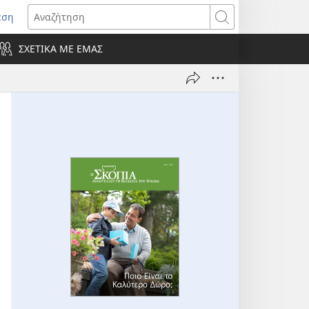
εση
οίγει
Αναζήτηση
ΣΧΕΤΙΚΑ ΜΕ ΕΜΑΣ
ράθυρο)