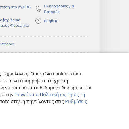
Πληροφορίες για
ήτηση στο JW.ORG
Γιατρούς
οφορίες για
Βοήθεια
ημους Φορείς και
εισφορές
)
ΔΙΚΤΥΑΚΗ
®
JW Hub
(ανοίγει
ΛΙΟΘΗΚΗ της
νέο
πιάς™
τεχνολογίες. Ορισμένα cookies είναι
παράθυρο)
)
Βιβλιοθήκη της
®
ibrary
τείτε ή να απορρίψετε τη χρήση
Σκοπιάς
νένα από αυτά τα δεδομένα δεν πρόκειται
στε την
Παγκόσμια Πολιτική ως Προς τη
ποτε στιγμή πηγαίνοντας στις
Ρυθμίσεις
ΗΤΟΥ
|
ΡΥΘΜΙΣΕΙΣ ΑΠΟΡΡΗΤΟΥ