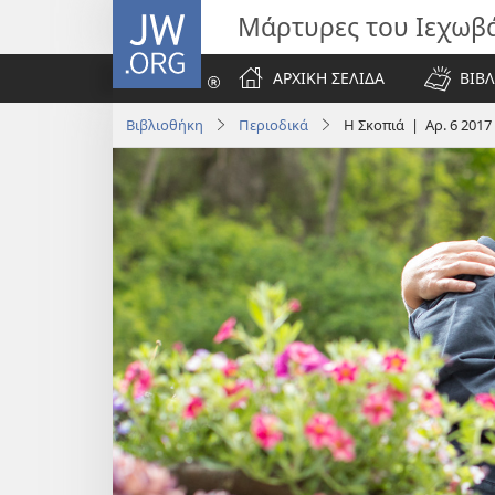
JW.ORG
Μάρτυρες του Ιεχωβ
ΑΡΧΙΚΗ ΣΕΛΙΔΑ
ΒΙΒΛ
Βιβλιοθήκη
Περιοδικά
Η Σκοπιά | Αρ. 6 2017