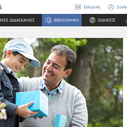
ά
Ελληνική
Σύνδ
Επιλέξτε
(αν
γλώσσα
νέο
ΙΚΕΣ ΔΙΔΑΣΚΑΛΙΕΣ
ΒΙΒΛΙΟΘΗΚΗ
ΕΙΔΗΣΕΙΣ
πα