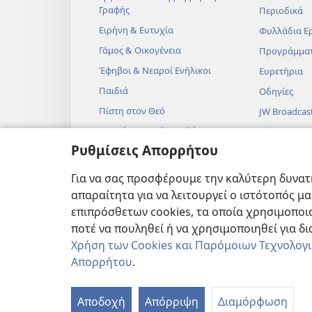
Γραφής
Περιοδικά
Ειρήνη & Ευτυχία
Φυλλάδια Ε
Γάμος & Οικογένεια
Προγράμμα
Έφηβοι & Νεαροί Ενήλικοι
Ευρετήρια
Παιδιά
Οδηγίες
Πίστη στον Θεό
JW Broadcas
Επιστήμη & Αγία Γραφή
Βίντεο
Ρυθμίσεις Απορρήτου
Ιστορία & Αγία Γραφή
Μουσική
Ηχητικά Δρ
Για να σας προσφέρουμε την καλύτερη δυνατή
Δραματοποιη
απαραίτητα για να λειτουργεί ο ιστότοπός μ
Αναγνώσεις
επιπρόσθετων cookies, τα οποία χρησιμοποιο
ποτέ να πουληθεί ή να χρησιμοποιηθεί για δ
Χρήση των Cookies και Παρόμοιων Τεχνολογ
Απορρήτου
.
Copyright
© 2026 Watch Tower Bibl
Αποδοχή
Απόρριψη
Διαμόρφωση