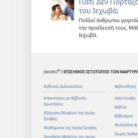
Γιατί Δεν Γιορτά
του Ιεχωβά;
Πολλοί άνθρωποι γιορτάζ
την προέλευσή τους. Μάθ
Ιεχωβά.
®
JW.ORG
/ ΕΠΙΣΗΜΟΣ ΙΣΤΟΤΟΠΟΣ ΤΩΝ ΜΑΡΤΥΡ
Βιβλικές Διδασκαλίες
Βιβλιοθήκη
Απαντήσεις σε Βιβλικές
Αγία Γραφή
Ερωτήσεις
Βιβλία
Εξήγηση Εδαφίων της Αγίας
Βιβλιάρια
Γραφής
Φυλλάδια &
Μαθήματα της Αγίας Γραφής
Σειρές Άρθρ
Εργαλεία Μελέτης της Αγίας