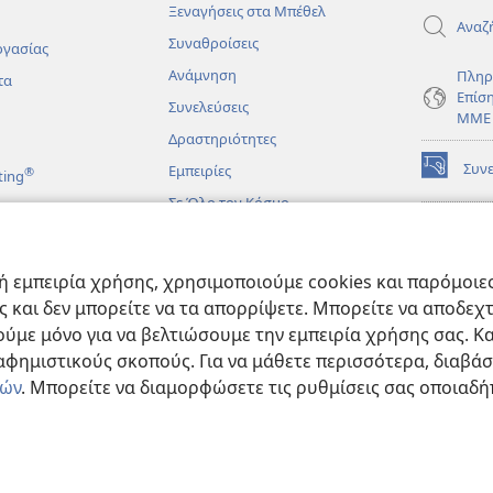
Ξεναγήσεις στα Μπέθελ
Αναζ
Συναθροίσεις
ργασίας
Ανάμνηση
Πληρ
τα
Επίσ
Συνελεύσεις
ΜΜΕ
Δραστηριότητες
Συν
Εμπειρίες
®
ting
(ανοίγει
νέο
Σε Όλο τον Κόσμο
παράθυρο
ΔΙΑ
ΒΙΒ
(ανοίγει
Σκο
άματα
νέο
 εμπειρία χρήσης, χρησιμοποιούμε cookies και παρόμοιες 
παράθυρο
JW L
μένες Βιβλικές
ας και δεν μπορείτε να τα απορρίψετε. Μπορείτε να αποδεχ
ύμε μόνο για να βελτιώσουμε την εμπειρία χρήσης σας. Κα
ιαφημιστικούς σκοπούς. Για να μάθετε περισσότερα, διαβά
ιών
. Μπορείτε να διαμορφώσετε τις ρυθμίσεις σας οποιαδή
e and Tract Society of Pennsylvania.
ΟΡΟΙ ΧΡΗΣΗΣ
|
ΠΟΛΙΤΙΚΗ ΑΠΟΡΡ