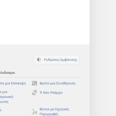
Ρυθμίσεις Εμφάνισης
Σύνδεσμοι
στε μια Επίσκεψη
Βρείτε μια Συνάθροιση
(ανοίγει
νέο
ε μια
Τι Νέο Υπάρχει
παράθυρο)
φερειακή
λευση
)
Βίντεο με Ηχητικές
ο
Περιγραφές