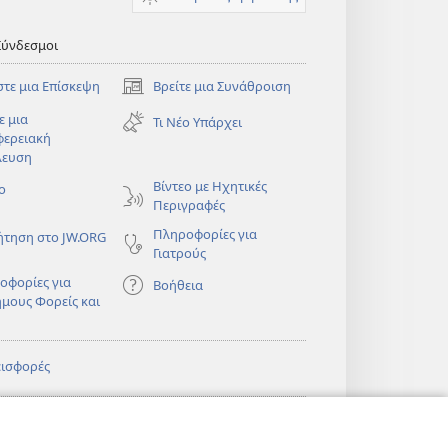
Σύνδεσμοι
στε μια Επίσκεψη
Βρείτε μια Συνάθροιση
(ανοίγει
νέο
ε μια
Τι Νέο Υπάρχει
παράθυρο)
φερειακή
λευση
)
Βίντεο με Ηχητικές
ο
Περιγραφές
Πληροφορίες για
ήτηση στο JW.ORG
Γιατρούς
οφορίες για
Βοήθεια
ημους Φορείς και
εισφορές
)
ΔΙΚΤΥΑΚΗ
®
JW Hub
(ανοίγει
ΛΙΟΘΗΚΗ της