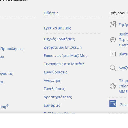
Ειδήσεις
Γρήγοροι 
Ζητή
Σχετικά με Εμάς
Βρείτ
Συχνές Ερωτήσεις
Περι
(ανοίγει
Συνέ
Ζητήστε μια Επίσκεψη
νέο
 Προσκλήσεις
παράθυρο
Βίντε
Επικοινωνήστε Μαζί Μας
ων
Ξεναγήσεις στα Μπέθελ
Αναζ
Συναθροίσεις
ργασίας
Ανάμνηση
Πληρ
τα
Επίσ
Συνελεύσεις
ΜΜΕ
Δραστηριότητες
Συν
Εμπειρίες
®
ting
(ανοίγει
νέο
Σε Όλο τον Κόσμο
παράθυρο
ΔΙΑ
ΒΙΒ
(ανοίγει