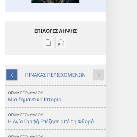
ΕΠΙΛΟΓΕΣ ΛΗΨΗΣ
Επιλογές
Επιλογές
λήψης
λήψης
εκδόσεων
ηχογραφήσεων
Η
Η
ΠΙΝΑΚΑΣ ΠΕΡΙΕΧΟΜΕΝΩΝ
ΣΚΟΠΙΑ
ΣΚΟΠΙΑ
Προηγούμενο
Επόμενο
Αγία
Αγία
Γραφή
Γραφή
ΘΕΜΑ ΕΞΩΦΥΛΛΟΥ
—
—
Μια Σημαντική Ιστορία
Μια
Μια
Ιστορία
Ιστορία
ΘΕΜΑ ΕΞΩΦΥΛΛΟΥ
Επιβίωσης
Επιβίωσης
Η Αγία Γραφή Επέζησε από τη Φθορά
ΘΕΜΑ ΕΞΩΦΥΛΛΟΥ