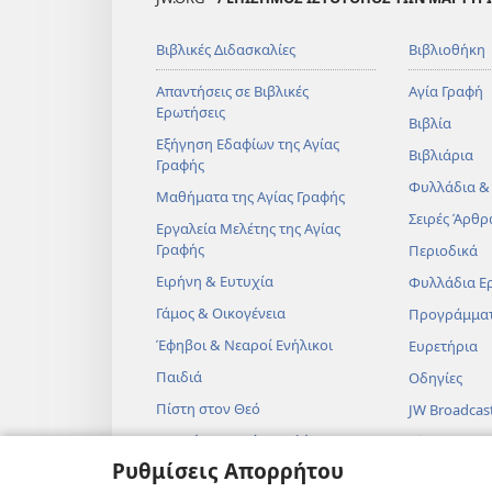
Βιβλικές Διδασκαλίες
Βιβλιοθήκη
Απαντήσεις σε Βιβλικές
Αγία Γραφή
Ερωτήσεις
Βιβλία
Εξήγηση Εδαφίων της Αγίας
Βιβλιάρια
Γραφής
Φυλλάδια &
Μαθήματα της Αγίας Γραφής
Σειρές Άρθρ
Εργαλεία Μελέτης της Αγίας
Γραφής
Περιοδικά
Ειρήνη & Ευτυχία
Φυλλάδια Ε
Γάμος & Οικογένεια
Προγράμμα
Έφηβοι & Νεαροί Ενήλικοι
Ευρετήρια
Παιδιά
Οδηγίες
Πίστη στον Θεό
JW Broadcas
Επιστήμη & Αγία Γραφή
Βίντεο
Ρυθμίσεις Απορρήτου
Ιστορία & Αγία Γραφή
Μουσική