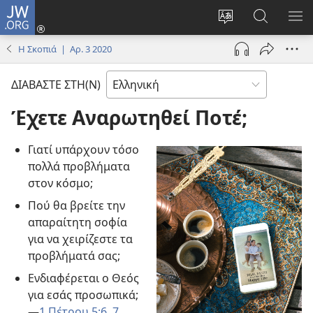
JW.ORG
Σύνδεση
(ανοίγει
Αλλαγή
Αναζήτησ
ΕΜ
νέο
γλώσσας
στο
ΜΕ
Η Σκοπιά | Αρ. 3 2020
παράθυρο)
ιστότοπου
JW.ORG
ΔΙΑΒΑΣΤΕ ΣΤΗ(Ν)
Έχετε Αναρωτηθεί Ποτέ;
Γιατί υπάρχουν τόσο
πολλά προβλήματα
στον κόσμο;
Πού θα βρείτε την
απαραίτητη σοφία
για να χειρίζεστε τα
προβλήματά σας;
Ενδιαφέρεται ο Θεός
για εσάς προσωπικά;​
—
1 Πέτρου 5:6, 7
.