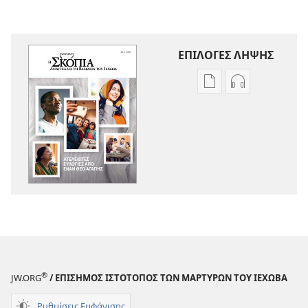
ΕΠΙΛΟΓΕΣ ΛΗΨΗΣ
Επιλογές
Επιλογές
λήψης
λήψης
εκδόσεων
ηχογραφήσε
Η
Η
ΣΚΟΠΙΑ
ΣΚΟΠΙΑ
Ατέλειωτες
Ατέλειωτες
Ευλογίες
Ευλογίες
από
από
Έναν
Έναν
Θεό
Θεό
Αγάπης
Αγάπης
®
JW.ORG
/ ΕΠΙΣΗΜΟΣ ΙΣΤΟΤΟΠΟΣ ΤΩΝ ΜΑΡΤΥΡΩΝ ΤΟΥ ΙΕΧΩΒΑ
Ρυθμίσεις Εμφάνισης