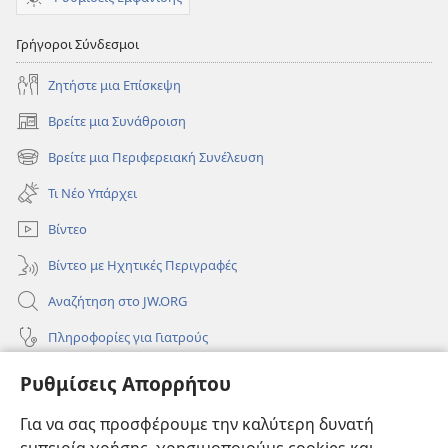
Γρήγοροι Σύνδεσμοι
Ζητήστε μια Επίσκεψη
Βρείτε μια Συνάθροιση
(ανοίγει
νέο
Βρείτε μια Περιφερειακή Συνέλευση
(ανοίγει
παράθυρο)
νέο
Τι Νέο Υπάρχει
παράθυρο)
Βίντεο
Βίντεο με Ηχητικές Περιγραφές
Αναζήτηση στο JW.ORG
Πληροφορίες για Γιατρούς
Πληροφορίες για Επίσημους Φορείς και ΜΜΕ
Ρυθμίσεις Απορρήτου
Βοήθεια
Για να σας προσφέρουμε την καλύτερη δυνατή