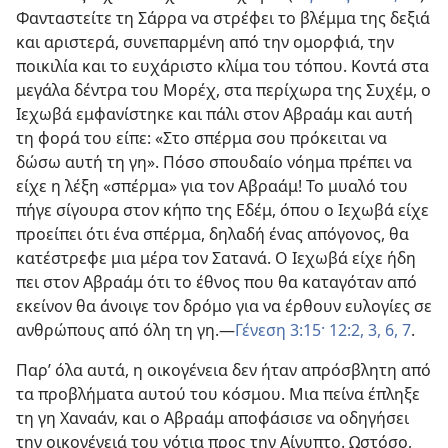
Φανταστείτε τη Σάρρα να στρέφει το βλέμμα της δεξιά
και αριστερά, συνεπαρμένη από την ομορφιά, την
ποικιλία και το ευχάριστο κλίμα του τόπου. Κοντά στα
μεγάλα δέντρα του Μορέχ, στα περίχωρα της Συχέμ, ο
Ιεχωβά εμφανίστηκε και πάλι στον Αβραάμ και αυτή
τη φορά του είπε: «Στο σπέρμα σου πρόκειται να
δώσω αυτή τη γη». Πόσο σπουδαίο νόημα πρέπει να
είχε η λέξη «σπέρμα» για τον Αβραάμ! Το μυαλό του
πήγε σίγουρα στον κήπο της Εδέμ, όπου ο Ιεχωβά είχε
προείπει ότι ένα σπέρμα, δηλαδή ένας απόγονος, θα
κατέστρεφε μια μέρα τον Σατανά. Ο Ιεχωβά είχε ήδη
πει στον Αβραάμ ότι το έθνος που θα καταγόταν από
εκείνον θα άνοιγε τον δρόμο για να έρθουν ευλογίες σε
ανθρώπους από όλη τη γη.​—
Γένεση 3:15·
12:2, 3,
6, 7
.
Παρ’ όλα αυτά, η οικογένεια δεν ήταν απρόσβλητη από
τα προβλήματα αυτού του κόσμου. Μια πείνα έπληξε
τη γη Χαναάν, και ο Αβραάμ αποφάσισε να οδηγήσει
την οικογένειά του νότια προς την Αίγυπτο. Ωστόσο,