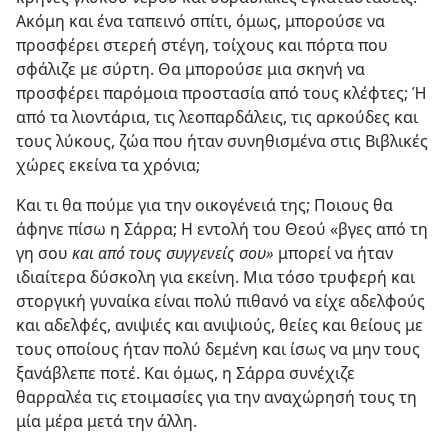
Ακόμη και ένα ταπεινό σπίτι, όμως, μπορούσε να
προσφέρει στερεή στέγη, τοίχους και πόρτα που
σφάλιζε με σύρτη. Θα μπορούσε μια σκηνή να
προσφέρει παρόμοια προστασία από τους κλέφτες; Ή
από τα λιοντάρια, τις λεοπαρδάλεις, τις αρκούδες και
τους λύκους, ζώα που ήταν συνηθισμένα στις Βιβλικές
χώρες εκείνα τα χρόνια;
Και τι θα πούμε για την οικογένειά της; Ποιους θα
άφηνε πίσω η Σάρρα; Η εντολή του Θεού «βγες από τη
γη σου
και από τους συγγενείς σου»
μπορεί να ήταν
ιδιαίτερα δύσκολη για εκείνη. Μια τόσο τρυφερή και
στοργική γυναίκα είναι πολύ πιθανό να είχε αδελφούς
και αδελφές, ανιψιές και ανιψιούς, θείες και θείους με
τους οποίους ήταν πολύ δεμένη και ίσως να μην τους
ξανάβλεπε ποτέ. Και όμως, η Σάρρα συνέχιζε
θαρραλέα τις ετοιμασίες για την αναχώρησή τους τη
μία μέρα μετά την άλλη.