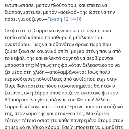
εντυπωσιάσει με τον πλούτο του, και έπειτα να
διαπραγματευτεί με τον «αδελφό» της ώστε να την
πάρει για σύζυγο.​—
Γένεση 12:14-16
.
Σκεφτείτε τη Σάρρα να αγναντεύει το αιγυπτιακό
τοπίο από κάποιο παράθυρο ή μπαλκόνι του
ανακτόρου. Πώς να αισθανόταν άραγε τώρα που
ζούσε ξανά σε κανονικό σπίτι, με μια στέγη πάνω από
το κεφάλι της και εκλεκτά φαγητά να σερβίρονται
μπροστά της; Μήπως της φαινόταν δελεαστικό το να
ζει μέσα στη χλιδή​—απολαμβάνοντας ίσως πολύ
περισσότερες πολυτέλειες από αυτές που είχε στην
Ουρ; Φανταστείτε πόσο ικανοποιημένος θα ήταν ο
Σατανάς αν η Σάρρα αποφάσιζε να εγκαταλείψει τον
Αβραάμ και να γίνει σύζυγος του Φαραώ! Αλλά η
Σάρρα δεν έκανε κάτι τέτοιο. Έμεινε όσια στον σύζυγό
της, στον γάμο της και στον Θεό της. Μακάρι να
έδειχνε τέτοια οσιότητα κάθε παντρεμένο άτομο στον
σημερινό ανήθικο κόσμο! Εσείς μπορείτε να μιμηθείτε