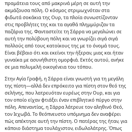
πραμάτεια τους από μακρινά μέρη σε αυτή την
ακμάζουσα πόλη. Ο κόσμος στριμωχνόταν στα
φιδωτά σοκάκια της Ουρ, τα πλοία συνωστίζονταν
στις προβλήτες της και τα αγαθά πλημμύριζαν τα
παζάρια της. Φανταστείτε τη Σάρρα να μεγαλώνει σε
αυτή την πολύβουη πόλη και να γνωρίζει σιγά σιγά
πολλούς από τους κατοίκους της με το όνομά τους.
Είναι βέβαιο ότι και εκείνοι την ήξεραν, μιας και ήταν
γυναίκα με ασυνήθιστη ομορφιά. Εκτός αυτού, ανήκε
σε μια πολυμελή οικογένεια του τόπου.
Στην Αγία Γραφή, η Σάρρα είναι γνωστή για τη μεγάλη
της πίστη​—αλλά δεν επρόκειτο για πίστη στον θεό της
σελήνης, που λατρευόταν ευρέως στην Ουρ, και για
τον οποίο είχαν φτιάξει έναν επιβλητικό πύργο στην
πόλη. Απεναντίας, η Σάρρα λάτρευε τον αληθινό Θεό,
τον Ιεχωβά. Το θεόπνευστο υπόμνημα δεν αναφέρει
πώς απέκτησε αυτή την πίστη. Ο πατέρας της ήταν, για
κάποιο διάστημα τουλάχιστον, ειδωλολάτρης. Όπως