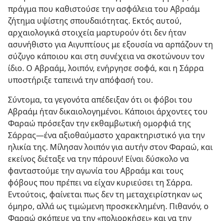
πράγμα που καθιστούσε την ασφάλεια του Αβραάμ
ζήτημα υψίστης σπουδαιότητας. Εκτός αυτού,
αρχαιολογικά στοιχεία μαρτυρούν ότι δεν ήταν
ασυνήθιστο για Αιγυπτίους με εξουσία να αρπάζουν τη
σύζυγο κάποιου και στη συνέχεια να σκοτώνουν τον
ίδιο. Ο Αβραάμ, λοιπόν, ενήργησε σοφά, και η Σάρρα
υποστήριξε ταπεινά την απόφασή του.
Σύντομα, τα γεγονότα απέδειξαν ότι οι φόβοι του
Αβραάμ ήταν δικαιολογημένοι. Κάποιοι άρχοντες του
Φαραώ πρόσεξαν την εκθαμβωτική ομορφιά της
Σάρρας​—ένα αξιοθαύμαστο χαρακτηριστικό για την
ηλικία της. Μίλησαν λοιπόν για αυτήν στον Φαραώ, και
εκείνος διέταξε να την πάρουν! Είναι δύσκολο να
φανταστούμε την αγωνία του Αβραάμ και τους
φόβους που πρέπει να είχαν κυριεύσει τη Σάρρα.
Εντούτοις, φαίνεται πως δεν τη μεταχειρίστηκαν ως
όμηρο, αλλά ως τιμώμενη προσκεκλημένη. Πιθανόν, ο
Φαραώ σκόπευε να την «πολιορκήσει» και να την