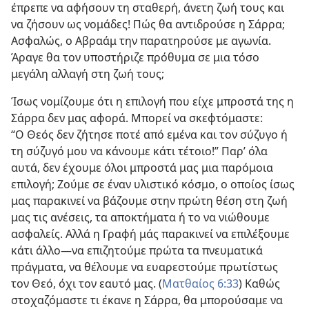
έπρεπε να αφήσουν τη σταθερή, άνετη ζωή τους και
να ζήσουν ως νομάδες! Πώς θα αντιδρούσε η Σάρρα;
Ασφαλώς, ο Αβραάμ την παρατηρούσε με αγωνία.
Άραγε θα τον υποστήριζε πρόθυμα σε μια τόσο
μεγάλη αλλαγή στη ζωή τους;
Ίσως νομίζουμε ότι η επιλογή που είχε μπροστά της η
Σάρρα δεν μας αφορά. Μπορεί να σκεφτόμαστε:
“Ο Θεός δεν ζήτησε ποτέ από εμένα και τον σύζυγο ή
τη σύζυγό μου να κάνουμε κάτι τέτοιο!” Παρ’ όλα
αυτά, δεν έχουμε όλοι μπροστά μας μια παρόμοια
επιλογή; Ζούμε σε έναν υλιστικό κόσμο, ο οποίος ίσως
μας παρακινεί να βάζουμε στην πρώτη θέση στη ζωή
μας τις ανέσεις, τα αποκτήματα ή το να νιώθουμε
ασφαλείς. Αλλά η Γραφή μάς παρακινεί να επιλέξουμε
κάτι άλλο​—να επιζητούμε πρώτα τα πνευματικά
πράγματα, να θέλουμε να ευαρεστούμε πρωτίστως
τον Θεό, όχι τον εαυτό μας. (
Ματθαίος 6:33
) Καθώς
στοχαζόμαστε τι έκανε η Σάρρα, θα μπορούσαμε να