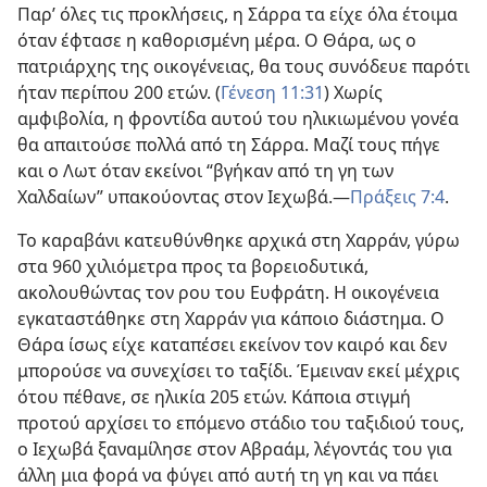
Παρ’ όλες τις προκλήσεις, η Σάρρα τα είχε όλα έτοιμα
όταν έφτασε η καθορισμένη μέρα. Ο Θάρα, ως ο
πατριάρχης της οικογένειας, θα τους συνόδευε παρότι
ήταν περίπου 200 ετών. (
Γένεση 11:31
) Χωρίς
αμφιβολία, η φροντίδα αυτού του ηλικιωμένου γονέα
θα απαιτούσε πολλά από τη Σάρρα. Μαζί τους πήγε
και ο Λωτ όταν εκείνοι “βγήκαν από τη γη των
Χαλδαίων” υπακούοντας στον Ιεχωβά.​—
Πράξεις 7:4
.
Το καραβάνι κατευθύνθηκε αρχικά στη Χαρράν, γύρω
στα 960 χιλιόμετρα προς τα βορειοδυτικά,
ακολουθώντας τον ρου του Ευφράτη. Η οικογένεια
εγκαταστάθηκε στη Χαρράν για κάποιο διάστημα. Ο
Θάρα ίσως είχε καταπέσει εκείνον τον καιρό και δεν
μπορούσε να συνεχίσει το ταξίδι. Έμειναν εκεί μέχρις
ότου πέθανε, σε ηλικία 205 ετών. Κάποια στιγμή
προτού αρχίσει το επόμενο στάδιο του ταξιδιού τους,
ο Ιεχωβά ξαναμίλησε στον Αβραάμ, λέγοντάς του για
άλλη μια φορά να φύγει από αυτή τη γη και να πάει