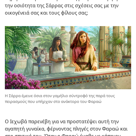
την οσιότητα της Σάρρας στις σχέσεις σας με την
οικογένειά σας και τους φίλους σας;
Η Σάρρα έμεινε όσια στον γαμήλιο σύντροφό της παρά τους
πειρασμούς που υπήρχαν στο ανάκτορο του Φαραώ
Ο Ιεχωβά παρενέβη για να προστατέψει αυτή την
αγαπητή γυναίκα, φέρνοντας πληγές στον Φαραώ και
στο σπιτικό του. Όταν ο Φαραώ έμαθε με κάποιον