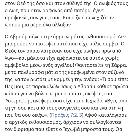
στον Θεό της όσο και στον σύζυγό της. Ο ανιψιός τους
ο Λωτ, που ήταν ορφανός από πατέρα, έγινε
προφανώς σαν γιος τους. Και η ζωή συνεχιζόταν​—
ώσπου μια μέρα όλα άλλαξαν.
Ο Αβραάμ πήγε στη Σάρρα γεμάτος ενθουσιασμό. Δεν
μπορούσε να πιστέψει αυτό που είχε μόλις συμβεί. Ο
Θεός τον οποίο λάτρευαν του είχε μιλήσει πριν από
λίγο​—και μάλιστα είχε εμφανιστεί σε αυτόν, χωρίς
αμφιβολία μέσω ενός αγγέλου! Φανταστείτε τη Σάρρα,
με τα πανέμορφα μάτια της καρφωμένα στον σύζυγό
της, να τον ρωτάει με κομμένη την ανάσα: «Τι σου είπε;
Πες μου, σε παρακαλώ!» Ίσως ο Αβραάμ κάθισε πρώτα
κάπου για να βάλει σε μια σειρά τις σκέψεις του.
Ύστερα, της ανέφερε όσα είχε πει ο Ιεχωβά: «Βγες από
τη γη σου και από τους συγγενείς σου και έλα στη γη
που θα σου δείξω». (
Πράξεις 7:2, 3
) Αφού καταλάγιασε
ο αρχικός ενθουσιασμός, άρχισαν να συλλογίζονται
τον διορισμό που έθετε ο Ιεχωβά μπροστά τους. Θα