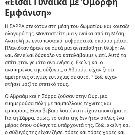
«Είσαι Γυναίκα με Όμορφη
Εμφάνιση»
Η ΣΑΡΡΑ στεκόταν στη μέση του δωματίου και κοίταζε
ολόγυρά της. Φανταστείτε μια γυναίκα από τη Μέση
Ανατολή με εντυπωσιακά, εκφραστικά, σκούρα μάτια.
Πλανιόταν άραγε σε αυτά μια ανεπαίσθητη θλίψη; Αν
ναι, δεν είναι δύσκολο να καταλάβουμε γιατί. Αυτό το
σπίτι ήταν γεμάτο αναμνήσεις. Εκείνη και ο
αγαπημένος της σύζυγος, ο Αβραάμ, είχαν ζήσει
αμέτρητες στιγμές ευτυχίας σε αυτό.
Εδώ είχαν
a
στήσει μαζί το σπιτικό τους.
Ο Αβραάμ και η Σάρρα ζούσαν στην Ουρ, μια
ευημερούσα πόλη με πάμπολλους τεχνίτες και
εμπόρους. Είναι βέβαιο λοιπόν ότι είχαν αποκτήματα.
Για τη Σάρρα, όμως, το σπίτι της δεν ήταν απλώς ένα
μέρος όπου φύλαγε τα υπάρχοντά της. Εδώ, εκείνη και
ο σύζυγός της είχαν ζήσει τόσες και τόσες χαρές και