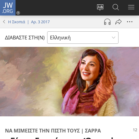
JW.ORG
Σύνδεση
(ανοίγει
Αλλαγή
Αναζήτησ
ΕΜ
νέο
γλώσσας
στο
ΜΕ
Η Σκοπιά | Αρ. 3 2017
παράθυρο)
ιστότοπου
JW.ORG
ΔΙΑΒΑΣΤΕ ΣΤΗ(Ν)
ΝΑ ΜΙΜΕΙΣΤΕ ΤΗΝ ΠΙΣΤΗ ΤΟΥΣ | ΣΑΡΡΑ