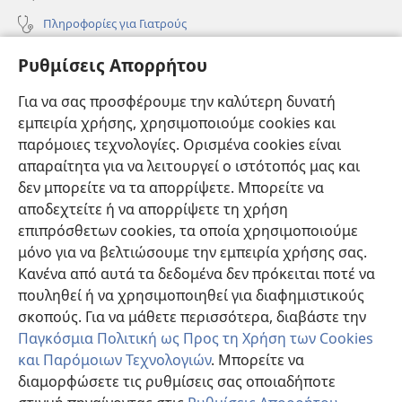
Πληροφορίες για Γιατρούς
Πληροφορίες για Επίσημους Φορείς και ΜΜΕ
Ρυθμίσεις Απορρήτου
Βοήθεια
Για να σας προσφέρουμε την καλύτερη δυνατή
εμπειρία χρήσης, χρησιμοποιούμε cookies και
Συνεισφορές
(ανοίγει
παρόμοιες τεχνολογίες. Ορισμένα cookies είναι
νέο
απαραίτητα για να λειτουργεί ο ιστότοπός μας και
παράθυρο)
ΔΙΑΔΙΚΤΥΑΚΗ ΒΙΒΛΙΟΘΗΚΗ της Σκοπιάς™
δεν μπορείτε να τα απορρίψετε. Μπορείτε να
(ανοίγει
αποδεχτείτε ή να απορρίψετε τη χρήση
νέο
®
JW Hub
παράθυρο)
επιπρόσθετων cookies, τα οποία χρησιμοποιούμε
(ανοίγει
νέο
μόνο για να βελτιώσουμε την εμπειρία χρήσης σας.
®
JW Library
παράθυρο)
Κανένα από αυτά τα δεδομένα δεν πρόκειται ποτέ να
πουληθεί ή να χρησιμοποιηθεί για διαφημιστικούς
Βιβλιοθήκη της Σκοπιάς
σκοπούς. Για να μάθετε περισσότερα, διαβάστε την
Παγκόσμια Πολιτική ως Προς τη Χρήση των Cookies
και Παρόμοιων Τεχνολογιών
. Μπορείτε να
διαμορφώσετε τις ρυθμίσεις σας οποιαδήποτε
Copyright
© 2026 Watch Tower Bible and Tract Society of Pennsylvania.