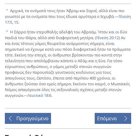
Αρχικά, τα ονόματά τους ήταν Άβραμ και Σαραΐ, αλλά είναι πιο
a
γνωστοί με τα ονόματα που τους έδωσε αργότερα ο Ιεχωβά.​—
Γένεση
17:5,
15
.
Η Σάρρα ήταν ετεροθαλής αδελφή του Αβραάμ. Ήταν και οι δύο
b
παιδιά του Θάρα, αλλά από διαφορετική μητέρα. (
Γένεση 20:12
) Αν
και ένας τέτοιος γάμος θεωρείται ανάρμοστος σήμερα, είναι
σημαντικό να έχουμε κατά νου πόσο διαφορετικά ήταν τα πράγματα
τότε. Εκείνη την εποχή, οι άνθρωποι βρίσκονταν πιο κοντά στην
τελειότητα που απολάμβαναν κάποτε ο Αδάμ και η Εύα. Για τόσο
εύρωστους ανθρώπους, ο γάμος μεταξύ στενών συγγενών
προφανώς δεν παρουσίαζε γενετικούς κινδύνους για τους
απογόνους τους. Ωστόσο, έπειτα από περίπου 400 χρόνια, οι
άνθρωποι ζούσαν όσο εμείς σήμερα. Εκείνον τον καιρό, ο Μωσαϊκός
Νόμος απαγόρευσε όλες τις σεξουαλικές σχέσεις μεταξύ στενών
συγγενών.​—
Λευιτικό 18:6
.
Προηγούμενο
Επόμενο