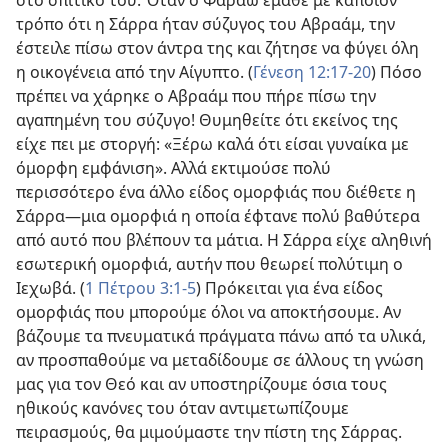
τρόπο ότι η Σάρρα ήταν σύζυγος του Αβραάμ, την
έστειλε πίσω στον άντρα της και ζήτησε να φύγει όλη
η οικογένεια από την Αίγυπτο. (
Γένεση 12:17-20
) Πόσο
πρέπει να χάρηκε ο Αβραάμ που πήρε πίσω την
αγαπημένη του σύζυγο! Θυμηθείτε ότι εκείνος της
είχε πει με στοργή: «Ξέρω καλά ότι είσαι γυναίκα με
όμορφη εμφάνιση». Αλλά εκτιμούσε πολύ
περισσότερο ένα άλλο είδος ομορφιάς που διέθετε η
Σάρρα​—μια ομορφιά η οποία έφτανε πολύ βαθύτερα
από αυτό που βλέπουν τα μάτια. Η Σάρρα είχε αληθινή
εσωτερική ομορφιά, αυτήν που θεωρεί πολύτιμη ο
Ιεχωβά. (
1 Πέτρου 3:1-5
) Πρόκειται για ένα είδος
ομορφιάς που μπορούμε όλοι να αποκτήσουμε. Αν
βάζουμε τα πνευματικά πράγματα πάνω από τα υλικά,
αν προσπαθούμε να μεταδίδουμε σε άλλους τη γνώση
μας για τον Θεό και αν υποστηρίζουμε όσια τους
ηθικούς κανόνες του όταν αντιμετωπίζουμε
πειρασμούς, θα μιμούμαστε την πίστη της Σάρρας.