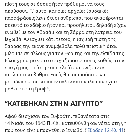
πίστη τους σε όσους ήταν πρόθυμοι να τους
ακούσουν. Γι’ αυτό, κάποιες αρχαίες Ιουδαϊκές
παραφράσεις λένε ότι οι άνθρωποι που αναφέρονται
σε αυτό το εδάφιο ήταν και προσήλυτοι, δηλαδή είχαν
ενωθεί με τον Αβραάμ και τη Σάρρα στη λατρεία του
Ιεχωβά. Αν ισχύει κάτι τέτοιο, η ισχυρή πίστη της
Σάρρας την έκανε αναμφίβολα πολύ πειστική όταν
μιλούσε σε άλλους για τον Θεό της και την ελπίδα της.
Είναι χρήσιμο να το στοχαζόμαστε αυτό, καθώς στην
εποχή μας η πίστη και η ελπίδα σπανίζουν σε
απελπιστικό βαθμό. Εσείς θα μπορούσατε να
μεταδώσετε σε κάποιον άλλον κάτι καλό που έχετε
μάθει από τη Γραφή;
“ΚΑΤΕΒΗΚΑΝ ΣΤΗΝ ΑΙΓΥΠΤΟ”
Αφού διέσχισαν τον Ευφράτη, πιθανότατα στις
14 Νισάν του 1943 Π.Κ.Χ., κατευθύνθηκαν νότια στη γη
που τους είχε υποσχεθεί ο Ιεχωβά. (
Έξοδος 12:40, 41
)