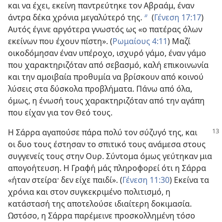
και να έχει, εκείνη παντρεύτηκε τον Αβραάμ, έναν
άντρα δέκα χρόνια μεγαλύτερό της.
(
Γένεση 17:17
)
b
Αυτός έγινε αργότερα γνωστός ως «ο πατέρας όλων
εκείνων που έχουν πίστη». (
Ρωμαίους 4:11
) Μαζί
οικοδόμησαν έναν υπέροχο, ισχυρό γάμο, έναν γάμο
που χαρακτηριζόταν από σεβασμό, καλή επικοινωνία
και την αμοιβαία προθυμία να βρίσκουν από κοινού
λύσεις στα δύσκολα προβλήματα. Πάνω από όλα,
όμως, η ένωσή τους χαρακτηριζόταν από την αγάπη
που είχαν για τον Θεό τους.
Η Σάρρα αγαπούσε πάρα πολύ τον σύζυγό της, και
οι δυο τους έστησαν το σπιτικό τους ανάμεσα στους
συγγενείς τους στην Ουρ. Σύντομα όμως γεύτηκαν μια
απογοήτευση. Η Γραφή μάς πληροφορεί ότι η Σάρρα
«ήταν στείρα· δεν είχε παιδί». (
Γένεση 11:30
) Εκείνα τα
χρόνια και στον συγκεκριμένο πολιτισμό, η
κατάστασή της αποτελούσε ιδιαίτερη δοκιμασία.
Ωστόσο, η Σάρρα παρέμεινε προσκολλημένη τόσο