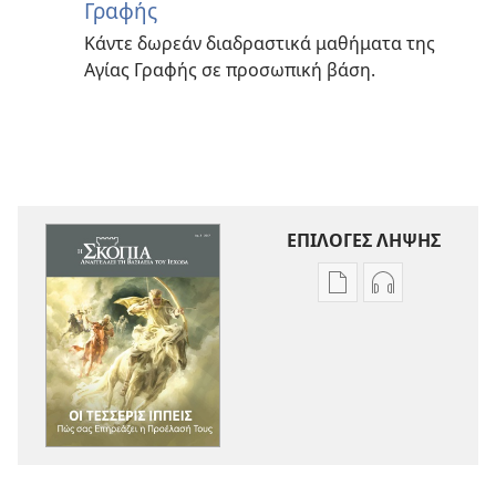
Γραφής
Κάντε δωρεάν διαδραστικά μαθήματα της
Αγίας Γραφής σε προσωπική βάση.
ΕΠΙΛΟΓΕΣ ΛΗΨΗΣ
Επιλογές
Επιλογές
λήψης
λήψης
εκδόσεων
ηχογραφήσε
Η
Η
ΣΚΟΠΙΑ
ΣΚΟΠΙΑ
Οι
Οι
Τέσσερις
Τέσσερις
Ιππείς
Ιππείς