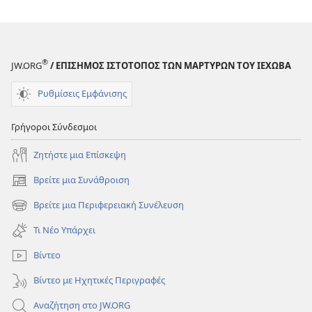
—
—
Πώς
Πώς
σας
σας
Επηρεάζει
Επηρεάζει
®
JW.ORG
/ ΕΠΙΣΗΜΟΣ ΙΣΤΟΤΟΠΟΣ ΤΩΝ ΜΑΡΤΥΡΩΝ ΤΟΥ ΙΕΧΩΒΑ
η
η
Προέλασή
Προέλασή
Ρυθμίσεις Εμφάνισης
Τους
Τους
Γρήγοροι Σύνδεσμοι
Ζητήστε μια Επίσκεψη
Βρείτε μια Συνάθροιση
(ανοίγει
νέο
Βρείτε μια Περιφερειακή Συνέλευση
(ανοίγει
παράθυρο)
νέο
Τι Νέο Υπάρχει
παράθυρο)
Βίντεο
Βίντεο με Ηχητικές Περιγραφές
Αναζήτηση στο JW.ORG