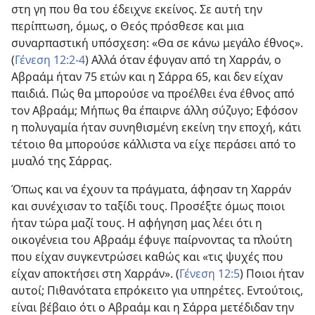
στη γη που θα του έδειχνε εκείνος. Σε αυτή την
περίπτωση, όμως, ο Θεός πρόσθεσε και μια
συναρπαστική υπόσχεση: «Θα σε κάνω μεγάλο έθνος».
(
Γένεση 12:2-4
) Αλλά όταν έφυγαν από τη Χαρράν, ο
Αβραάμ ήταν 75 ετών και η Σάρρα 65, και δεν είχαν
παιδιά. Πώς θα μπορούσε να προέλθει ένα έθνος από
τον Αβραάμ; Μήπως θα έπαιρνε άλλη σύζυγο; Εφόσον
η πολυγαμία ήταν συνηθισμένη εκείνη την εποχή, κάτι
τέτοιο θα μπορούσε κάλλιστα να είχε περάσει από το
μυαλό της Σάρρας.
Όπως και να έχουν τα πράγματα, άφησαν τη Χαρράν
και συνέχισαν το ταξίδι τους. Προσέξτε όμως ποιοι
ήταν τώρα μαζί τους. Η αφήγηση μας λέει ότι η
οικογένεια του Αβραάμ έφυγε παίρνοντας τα πλούτη
που είχαν συγκεντρώσει καθώς και «τις ψυχές που
είχαν αποκτήσει στη Χαρράν». (
Γένεση 12:5
) Ποιοι ήταν
αυτοί; Πιθανότατα επρόκειτο για υπηρέτες. Εντούτοις,
είναι βέβαιο ότι ο Αβραάμ και η Σάρρα μετέδιδαν την