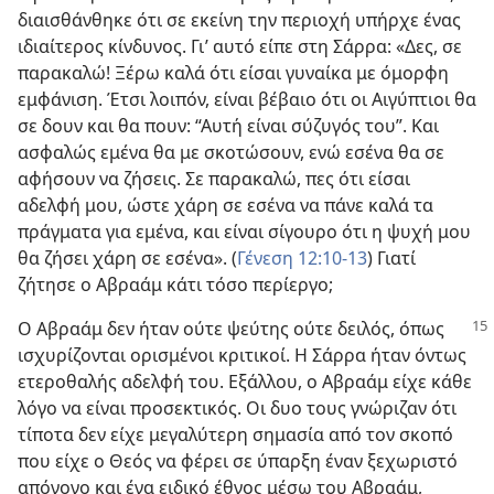
διαισθάνθηκε ότι σε εκείνη την περιοχή υπήρχε ένας
ιδιαίτερος κίνδυνος. Γι’ αυτό είπε στη Σάρρα: «Δες, σε
παρακαλώ! Ξέρω καλά ότι είσαι γυναίκα με όμορφη
εμφάνιση. Έτσι λοιπόν, είναι βέβαιο ότι οι Αιγύπτιοι θα
σε δουν και θα πουν: “Αυτή είναι σύζυγός του”. Και
ασφαλώς εμένα θα με σκοτώσουν, ενώ εσένα θα σε
αφήσουν να ζήσεις. Σε παρακαλώ, πες ότι είσαι
αδελφή μου, ώστε χάρη σε εσένα να πάνε καλά τα
πράγματα για εμένα, και είναι σίγουρο ότι η ψυχή μου
θα ζήσει χάρη σε εσένα». (
Γένεση 12:10-13
) Γιατί
ζήτησε ο Αβραάμ κάτι τόσο περίεργο;
Ο Αβραάμ δεν ήταν ούτε ψεύτης ούτε δειλός, όπως
ισχυρίζονται ορισμένοι κριτικοί. Η Σάρρα ήταν όντως
ετεροθαλής αδελφή του. Εξάλλου, ο Αβραάμ είχε κάθε
λόγο να είναι προσεκτικός. Οι δυο τους γνώριζαν ότι
τίποτα δεν είχε μεγαλύτερη σημασία από τον σκοπό
που είχε ο Θεός να φέρει σε ύπαρξη έναν ξεχωριστό
απόγονο και ένα ειδικό έθνος μέσω του Αβραάμ,